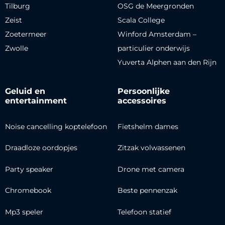
Tilburg
OSG de Meergronden
Zeist
Scala College
Zoetermeer
Winford Amsterdam –
Zwolle
particulier onderwijs
Yuverta Alphen aan den Rijn
Geluid en
Persoonlijke
entertainment
accessoires
Noise cancelling koptelefoon
Fietshelm dames
Draadloze oordopjes
Zitzak volwassenen
Party speaker
Drone met camera
Chromebook
Beste pennenzak
Mp3 speler
Telefoon statief