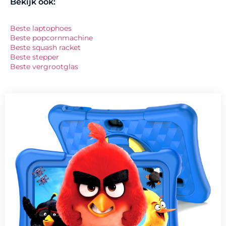
Bekijk ook:
Beste laptophoes
Beste popcornmachine
Beste squash racket
Beste stepper
Beste vergrootglas