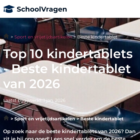
Sport en vrijetijdsartikelen
Beste kindertablet
Top 10 kindertablets
- Beste kindertablet
van 2026
Laatst bijgewerkt: 1 jan. 2026
Sport en vrijetijdsartikelen
Beste kindertablet
Op zoek naar de beste kindertablets van 2026? Dan
zit je bij ons goed! Lees snel verder om de beste