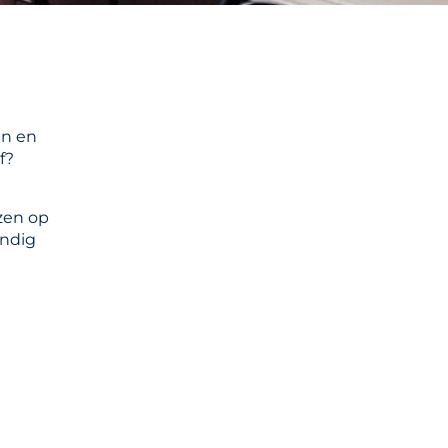
en en
f?
zen op
ondig