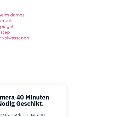
shelm dames
nenzak
piegel
tstep
ak volwassenen
amera 40 Minuten
Nodig Geschikt.
e op zoek is naar een