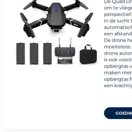
De Quad Dro
om te vlieg
perspectief.
in de lucht
automatisch
een afstand
De drone he
moeiteloos 
drone autom
is ook voor
opbergtas v
maken met 
opbergtas f
een krachti
GOEDK