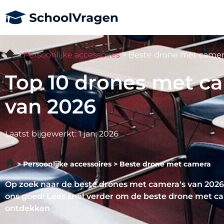
Persoonlijke accessoires
Beste drone met camer
Top 10 drones met c
van 2026
Laatst bijgewerkt: 1 jan. 2026
Persoonlijke accessoires
Beste drone met camera
Op zoek naar de beste drones met camera's van 2026? 
ons goed! Lees snel verder om de beste drone met c
ontdekken