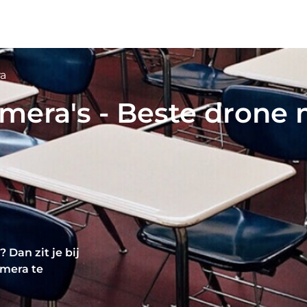
a
amera's - Beste drone
Dan zit je bij
amera te