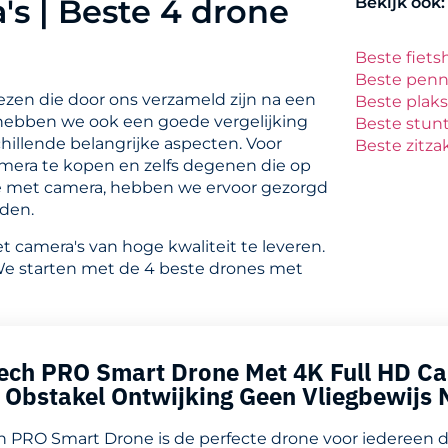
s | Beste 4 drone
Bekijk ook:
Beste fiet
Beste pen
ezen die door ons verzameld zijn na een
Beste plaks
hebben we ook een goede vergelijking
Beste stun
illende belangrijke aspecten. Voor
Beste zitz
mera te kopen en zelfs degenen die op
ne met camera, hebben we ervoor gezorgd
den.
camera's van hoge kwaliteit te leveren.
 We starten met de 4 beste drones met
Tech PRO Smart Drone Met 4K Full HD C
d Obstakel Ontwijking Geen Vliegbewijs 
 PRO Smart Drone is de perfecte drone voor iedereen di