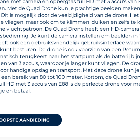
ne met camera en opbergtas full HD met 3 accu's van E
en. Met de Quad Drone kun je prachtige beelden maken
 Dit is mogelijk door de veelzijdigheid van de drone. Het
 te vliegen, maar ook om te klimmen, duiken en zelfs te 
e vluchtpatroon. De Quad Drone heeft een HD-camera d
sbediening. Je kunt de camera instellen om beelden in 
eft ook een gebruiksvriendelijk gebruiksinterface waa
kunt besturen. De drone is ook voorzien van een Retur
atisch terugkeert naar het startpunt als de batterij bij
zien van 3 accu's, waardoor je langer kunt vliegen. De dr
oor handige opslag en transport. Met deze drone kun j
een bereik van 80 tot 100 meter. Kortom, de Quad Dro
ull HD met 3 accu's van E88 is de perfecte drone voor m
ge en betaal.
OOPSTE AANBIEDING