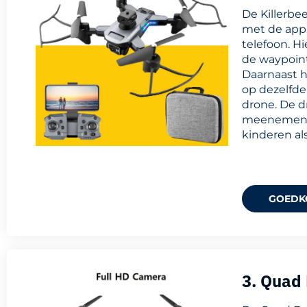
De Killerbe
met de app.
telefoon. H
de waypoint
Daarnaast h
op dezelfde
drone. De d
meenemen. K
kinderen al
GOEDK
3. Quad 