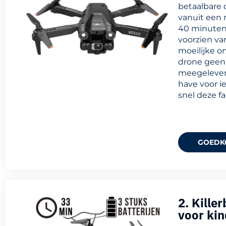
betaalbare 
vanuit een 
40 minuten,
voorzien va
moeilijke o
drone geen 
meegelever
have voor i
snel deze f
GOEDK
2. Kill
voor ki