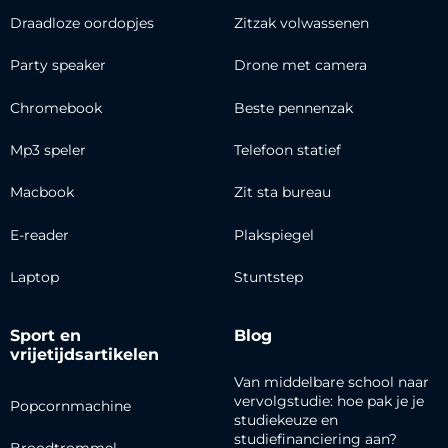
Draadloze oordopjes
Zitzak volwassenen
Party speaker
Drone met camera
Chromebook
Beste pennenzak
Mp3 speler
Telefoon statief
Macbook
Zit sta bureau
E-reader
Plakspiegel
Laptop
Stuntstep
Sport en
Blog
vrijetijdsartikelen
Van middelbare school naar
vervolgstudie: hoe pak je je
Popcornmachine
studiekeuze en
studiefinanciering aan?