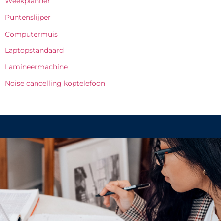
Weekplanner
Puntenslijper
Computermuis
Laptopstandaard
Lamineermachine
Noise cancelling koptelefoon