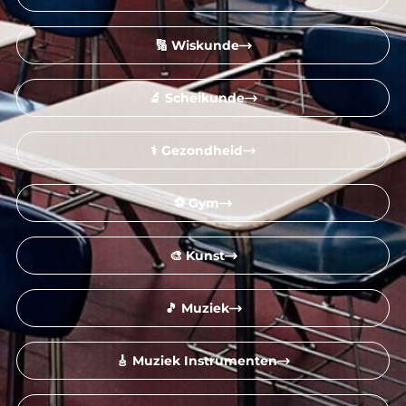
🔢 Wiskunde
🔬 Scheikunde
⚕️ Gezondheid
⚽ Gym
🎨 Kunst
🎵 Muziek
🎸 Muziek Instrumenten