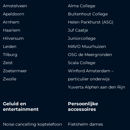
Amstelveen
Alma College
Apeldoorn
Buitenhout College
Arnhem
Helen Parkhurst (ASG)
Haarlem
Juf Caatje
Hilversum
Juniorcollege
Leiden
MAVO Muurhuizen
Tilburg
OSG de Meergronden
Zeist
Scala College
Zoetermeer
Winford Amsterdam –
Zwolle
particulier onderwijs
Yuverta Alphen aan den Rijn
Geluid en
Persoonlijke
entertainment
accessoires
Noise cancelling koptelefoon
Fietshelm dames