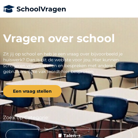
Vragen over school
Zit jij op school en heb je een vraag over bijvoorbeeld je
huiswerk? Dan is dit de webiste voor jou. Hier kunnen
scholieren vragen stellen en bespreken met andere
gebruikers. Elke vak wordt hier besproken.
Een vraag stellen
Zoek op Categorie:
📙 Talen