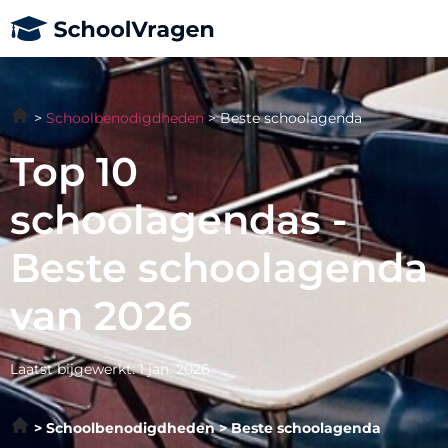
Schoolbenodigdheden
Beste schoolagenda
Top 10
schoolagendas -
Beste schoolagenda
van 2026
Laatst bijgewerkt: 1 jan. 2026
Schoolbenodigdheden
Beste schoolagenda