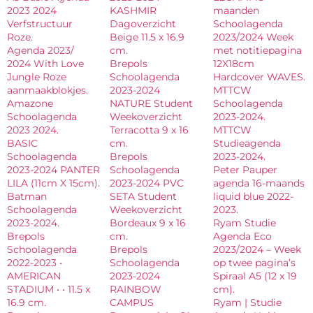
2023 2024
KASHMIR
maanden
Verfstructuur
Dagoverzicht
Schoolagenda
Roze.
Beige 11.5 x 16.9
2023/2024 Week
Agenda 2023/
cm.
met notitiepagina
2024 With Love
Brepols
12X18cm
Jungle Roze
Schoolagenda
Hardcover WAVES.
aanmaakblokjes.
2023-2024
MTTCW
Amazone
NATURE Student
Schoolagenda
Schoolagenda
Weekoverzicht
2023-2024.
2023 2024.
Terracotta 9 x 16
MTTCW
BASIC
cm.
Studieagenda
Schoolagenda
Brepols
2023-2024.
2023-2024 PANTER
Schoolagenda
Peter Pauper
LILA (11cm X 15cm).
2023-2024 PVC
agenda 16-maands
Batman
SETA Student
liquid blue 2022-
Schoolagenda
Weekoverzicht
2023.
2023-2024.
Bordeaux 9 x 16
Ryam Studie
Brepols
cm.
Agenda Eco
Schoolagenda
Brepols
2023/2024 – Week
2022-2023 •
Schoolagenda
op twee pagina’s
AMERICAN
2023-2024
Spiraal A5 (12 x 19
STADIUM • • 11.5 x
RAINBOW
cm).
16.9 cm.
CAMPUS
Ryam | Studie