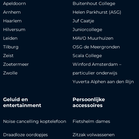
Apeldoorn
Buitenhout College
Arnhem
Helen Parkhurst (ASG)
Haarlem
Juf Caatje
Hilversum
Juniorcollege
Leiden
MAVO Muurhuizen
Tilburg
OSG de Meergronden
Zeist
Scala College
Zoetermeer
Winford Amsterdam –
Zwolle
particulier onderwijs
Yuverta Alphen aan den Rijn
Geluid en
Persoonlijke
entertainment
accessoires
Noise cancelling koptelefoon
Fietshelm dames
Draadloze oordopjes
Zitzak volwassenen