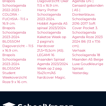
Brepols
Dagoverzicht Oker
Agenda Uni |
Schoolagenda
11.5 x 16.9 cm.
Genaaid gebonden
2022-2023 •
Harry Potter
| A5 |
COLORA •
Schoolagenda
Donkerblauw.
FUCHSIA • 11.5 x
2023-2024.
Schoolagenda
16.9 cm.
Hobbit Agenda A5
2016-2017 Soft
Brepols
spiraal 2023/2024
Cover Pocket 3.
Schoolagenda
Schoolagenda
Schoolagenda
2023-2024
Kaketoe Week op
Agenda Roze 2023
BLOSSOM
2 pagina’s
2024 B6 (13 x 17,6
Dagoverzicht – 11.5
Hardcover
cm).
x 16.9 cm.
21,5×15,5cm (A5).
Verhaak
Brepols
LEGAMI 16
Schoolagenda 18
Schoolagenda
maanden Spiraal
Maanden A5 Beige
2023-2024
Agenda 2023/2024
Luxe Goudkleurige
BLOSSOM
Week op 2 pag.
Spiraal.
Student
15x21cm/A5
Yesterday.
Weekoverzicht
hardcover Magic.
Roze 9 x 16 cm.