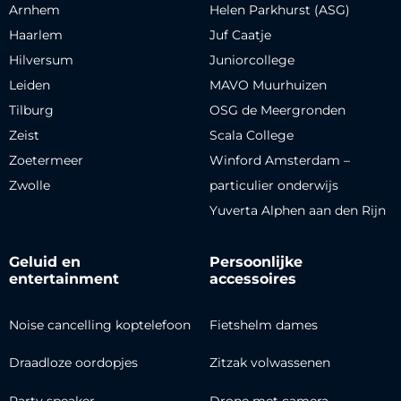
Arnhem
Helen Parkhurst (ASG)
Haarlem
Juf Caatje
Hilversum
Juniorcollege
Leiden
MAVO Muurhuizen
Tilburg
OSG de Meergronden
Zeist
Scala College
Zoetermeer
Winford Amsterdam –
Zwolle
particulier onderwijs
Yuverta Alphen aan den Rijn
Geluid en
Persoonlijke
entertainment
accessoires
Noise cancelling koptelefoon
Fietshelm dames
Draadloze oordopjes
Zitzak volwassenen
Party speaker
Drone met camera