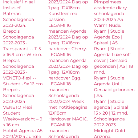
Inclusief liniaal
2023/2024 Dag op
Pimpelmees
Inslusief.
1 pag. 12X18cm
academic diary
Batman
Kunstleer red
schoolagenda
Schoolagenda
passion.
2023-2024 A5
2023-2024.
LEGAMI 16
Warm Nude.
Brepols
maanden Agenda
Ryam | Studie
Schoolagenda
2023/2024 Dag op
Agenda Eco |
2022-2023 •
1 pag. 12X18cm
Spiraal | A5.
Transparant • • 11.5
hardcover Cherry.
Ryam | Studie
x 16.9 cm • Wire o.
LEGAMI 16
Agenda Luxe soft
Brepols
maanden Agenda
cover | Genaaid
Schoolagenda
2023/2024 Dag op
gebonden | A5 | 18
2022-2023 •
1 pag. 12X18cm
mnd.
VENETO-flexi • •
hardcover Egg.
Ryam | Studie
Student • 9x 16 cm.
LEGAMI 18
Agenda Uni |
Brepols
maanden
Genaaid gebonden
Schoolagenda
Schoolagenda
| A5.
2023-2024
2023/2024 Week
Ryam | Studie
VENETO Flexi
met notitiepagina
agenda | Spiraal |
Student
12X18cm
15 x 20 | 12 mnd.
Weekoverzicht – 9
Hardcover MAGIC.
Schoolagenda
x 16 cm.
LEGAMI 18
2022-2023
Hobbit Agenda A5
maanden
Midnight Gold
2023/2024 Jungle
Schoolagenda
Arizona.