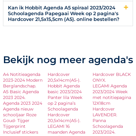
Kan ik Hobbit Agenda A5 spiraal 2023/2024
Schoolagenda Papegaai Week op 2 pagina's
Hardcover 21,5x15,5cm (A5). online bestellen?
Bekijk nog meer agenda's
A4 Notitieagenda
Hardcover
Hardcover BLACK
2023-2024 Modern
20,5x14cm(A5-).
ONYX.
Berglandschap.
Hobbit Agenda
LEGAMI Agenda
A5 Basic Agenda
basic 2023/2024
2023/2024 Week
2023 2024.
Panter lila Week
met notitiepagina
Agenda 2023 2024
op 2 pagina’s
12X18cm
Agenda nieuw
Schoolagenda
Hardcover
schooljaar Roze
Hardcover
LAVENDER.
Goud- Tijger
20,5x14cm(A5-).
Panna
Tijgerprint
LEGAMI 16
Schoolagenda
Inclusief stickers
maanden Agenda
2023/2024.