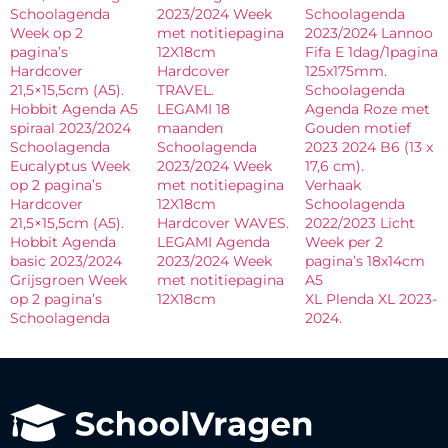
Schoolagenda
2023/2024 Week
Schoolagenda
Week op 2
met notitiepagina
2023/2024 Lannoo
pagina’s
12X18cm
Fifa E 1dag/1pagina
Hardcover
Hardcover
125x175mm.
21,5×15,5cm (A5).
TRAVEL.
Schoolagenda
Hobbit Agenda A5
LEGAMI 18
Agenda Roze met
spiraal 2023/2024
maanden
Gouden motief
Schoolagenda
Schoolagenda
2023 2024 B6 (13 x
Eucalyptus Week
2023/2024 Week
17,6 cm).
op 2 pagina’s
met notitiepagina
Verhaak
Hardcover
12X18cm
Schoolagenda
21,5×15,5cm (A5).
Hardcover WAVES.
2022/2023 Licht
Hobbit Agenda
LEGAMI Agenda
Week per 2
basic 2023/2024
2023/2024 Week
pagina’s 18x14cm
Grijsgroen Week
met notitiepagina
A5
op 2 pagina’s
12X18cm
XL Plenda XL 2023-
Schoolagenda
2024.