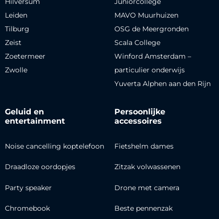
Hilversum
Juniorcollege
Leiden
MAVO Muurhuizen
Tilburg
OSG de Meergronden
Zeist
Scala College
Zoetermeer
Winford Amsterdam –
Zwolle
particulier onderwijs
Yuverta Alphen aan den Rijn
Geluid en
Persoonlijke
entertainment
accessoires
Noise cancelling koptelefoon
Fietshelm dames
Draadloze oordopjes
Zitzak volwassenen
Party speaker
Drone met camera
Chromebook
Beste pennenzak