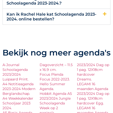
Schoolagenda 2023-2024.?
Kan ik Rachel Hale kat Schoolagenda 2023-
2024. online bestellen?
Bekijk nog meer agenda's
A-Journal
Dagoverzicht – 11.5
2023/2024 Dag op
Schoolagenda
x 16.9 cm.
1 pag. 12X18cm
2023/2024
Focus Plenda
hardcover
Luipaard Print.
Focus 2022-2023.
Dreams.
A4 Notitieagenda
Hello Summer
LEGAMI 16
2023-2024 Modern
Agenda.
maanden Agenda
Berglandschap.
Hobbit Agenda A5
2023/2024 Dag op
A4 Weekkalender
2023/2024 Jungle
1 pag. 12X18cm
Schooljaar 2023
Schoolagenda
hardcover Egg.
2024.
Week op 2
LEGAMI 16
A5 Basic Agenda
pagina’s
maanden Agenda