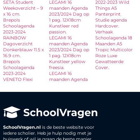
SETA Student
LEGAMI 16
2022-2023 Wild
Weekoverzicht – 9
maanden Agenda
Things A5
x 16 cm.
2023/2024 Dag op
Panterprint
Brepols
1 pag. 12X18cm
Studie agenda
Schoolagenda
Kunstleer red
Hardcover.
2023-2024
passion.
Verhaak
RAINBOW
LEGAMI 16
Schoolagenda 18
Dagoverzicht
maanden Agenda
Maanden A5
Donkerblauw 11.5 x
2023/2024 Dag op
Tropic Multicolor
16.9 cm.
1 pag. 12X18cm
Roze Luxe
Brepols
Kunstleer yellow
Gewatteerde
Schoolagenda
freesia.
Cover.
2023-2024
LEGAMI 16
VENETO Flexi
maanden Agenda
SchoolVragen.nl
is de beste website voor
iedere scholier. Heb je hulp nodig met je
huiswerk of wil je graag de beste manier