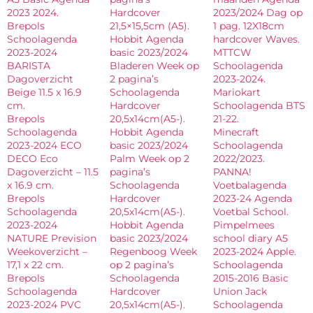
2023 2024.
Hardcover
2023/2024 Dag op
Brepols
21,5×15,5cm (A5).
1 pag. 12X18cm
Schoolagenda
Hobbit Agenda
hardcover Waves.
2023-2024
basic 2023/2024
MTTCW
BARISTA
Bladeren Week op
Schoolagenda
Dagoverzicht
2 pagina’s
2023-2024.
Beige 11.5 x 16.9
Schoolagenda
Mariokart
cm.
Hardcover
Schoolagenda BTS
Brepols
20,5x14cm(A5-).
21-22.
Schoolagenda
Hobbit Agenda
Minecraft
2023-2024 ECO
basic 2023/2024
Schoolagenda
DECO Eco
Palm Week op 2
2022/2023.
Dagoverzicht – 11.5
pagina’s
PANNA!
x 16.9 cm.
Schoolagenda
Voetbalagenda
Brepols
Hardcover
2023-24 Agenda
Schoolagenda
20,5x14cm(A5-).
Voetbal School.
2023-2024
Hobbit Agenda
Pimpelmees
NATURE Prevision
basic 2023/2024
school diary A5
Weekoverzicht –
Regenboog Week
2023-2024 Apple.
17,1 x 22 cm.
op 2 pagina’s
Schoolagenda
Brepols
Schoolagenda
2015-2016 Basic
Schoolagenda
Hardcover
Union Jack
2023-2024 PVC
20,5x14cm(A5-).
Schoolagenda