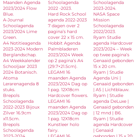
Maanden Agenda
Schoolagenda
Schoolagenda
2023/2024 Flow
2022 -2023.
2023-2024.
Blue.
Hard Rock School
NASA Space
A-Journal
agenda 2022-2023
Mission
Schoolagenda
7 dagen over 2
Schoolagenda
2023/2024 Lime
pagina’s hard
2022/2023.
Green.
cover 22 x 15 cm.
Ryam Studie
A4 Notitieagenda
Hobbit Agenda
agenda Hardcover
2023-2024 Modern
Palmbladeren
2023/2024 – Week
Berglandschap.
2023/2024 Week
op twee pagina’s
A4 Weekkalender
op 2 pagina’s A4
Genaaid gebonden
Schooljaar 2023
(29.7×21.5cm).
15 x 20 cm.
2024 Botanisch.
LEGAMI 16
Ryam | Studie
Atoma
maanden Agenda
Agenda Uni |
Lerarenagenda 8
2023/2024 Dag op
Genaaid gebonden
stuks.
1 pag. 12X18cm
| A5 | Lichtblauw.
Brepols
Hardcover flowers.
Ryam | Studie
Schoolagenda
LEGAMI 16
agenda DeLuxe |
2022-2023 Bijoux
maanden Agenda
Genaaid gebonden
Zilver 16.9cm
2023/2024 Dag op
| 12 mnd | B6.
x11.5cm.
1 pag. 12X18cm
Ryam | Studie
Brepols
Kunstleer holo
agenda Hardcover
Schoolagenda
fairy.
| Genaaid
2023-2024
LEGAMI 16
gebonden | 15 x 20