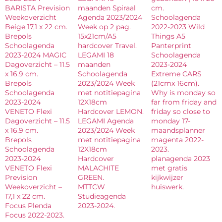
BARISTA Prevision
maanden Spiraal
cm.
Weekoverzicht
Agenda 2023/2024
Schoolagenda
Beige 17,1 x 22 cm.
Week op 2 pag.
2022-2023 Wild
Brepols
15x21cm/A5
Things A5
Schoolagenda
hardcover Travel.
Panterprint
2023-2024 MAGIC
LEGAMI 18
Schoolagenda
Dagoverzicht – 11.5
maanden
2023-2024
x 16.9 cm.
Schoolagenda
Extreme CARS
Brepols
2023/2024 Week
(21cmx 16cm).
Schoolagenda
met notitiepagina
Why is monday so
2023-2024
12X18cm
far from friday and
VENETO Flexi
Hardcover LEMON.
friday so close to
Dagoverzicht – 11.5
LEGAMI Agenda
monday 17-
x 16.9 cm.
2023/2024 Week
maandsplanner
Brepols
met notitiepagina
magenta 2022-
Schoolagenda
12X18cm
2023.
2023-2024
Hardcover
planagenda 2023
VENETO Flexi
MALACHITE
met gratis
Prevision
GREEN.
kijkwijzer
Weekoverzicht –
MTTCW
huiswerk.
17,1 x 22 cm.
Studieagenda
Focus Plenda
2023-2024.
Focus 2022-2023.