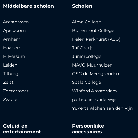
Middelbare scholen
Scholen
Amstelveen
Alma College
Apeldoorn
Buitenhout College
Arnhem
Helen Parkhurst (ASG)
Haarlem
Juf Caatje
Hilversum
Juniorcollege
Leiden
MAVO Muurhuizen
Tilburg
OSG de Meergronden
Zeist
Scala College
Zoetermeer
Winford Amsterdam –
Zwolle
particulier onderwijs
Yuverta Alphen aan den Rijn
Geluid en
Persoonlijke
entertainment
accessoires