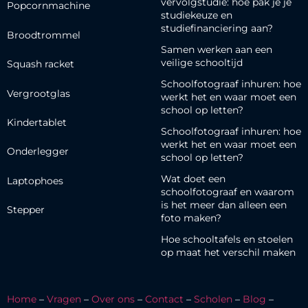
vervolgstudie: hoe pak je je
Popcornmachine
studiekeuze en
studiefinanciering aan?
Broodtrommel
Samen werken aan een
veilige schooltijd
Squash racket
Schoolfotograaf inhuren: hoe
Vergrootglas
werkt het en waar moet een
school op letten?
Kindertablet
Schoolfotograaf inhuren: hoe
werkt het en waar moet een
Onderlegger
school op letten?
Wat doet een
Laptophoes
schoolfotograaf en waarom
is het meer dan alleen een
Stepper
foto maken?
Hoe schooltafels en stoelen
op maat het verschil maken
Home
–
Vragen
–
Over ons
–
Contact
–
Scholen
–
Blog
–