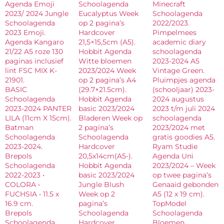
Agenda Emoji
Schoolagenda
Minecraft
2023/ 2024 Jungle
Eucalyptus Week
Schoolagenda
Schoolagenda
op 2 pagina’s
2022/2023.
2023 Emoji.
Hardcover
Pimpelmees
Agenda Kangaro
21,5×15,5cm (A5).
academic diary
21/22 A5 roze 130
Hobbit Agenda
schoolagenda
paginas inclusief
Witte bloemen
2023-2024 A5
lint FSC MIX K-
2023/2024 Week
Vintage Green.
21901.
op 2 pagina’s A4
Pluimpjes agenda
BASIC
(29.7×21.5cm).
(schooljaar) 2023-
Schoolagenda
Hobbit Agenda
2024 augustus
2023-2024 PANTER
basic 2023/2024
2023 t/m juli 2024
LILA (11cm X 15cm).
Bladeren Week op
schoolagenda
Batman
2 pagina’s
2023/2024 met
Schoolagenda
Schoolagenda
gratis goodies A5.
2023-2024.
Hardcover
Ryam Studie
Brepols
20,5x14cm(A5-).
Agenda Uni
Schoolagenda
Hobbit Agenda
2023/2024 – Week
2022-2023 •
basic 2023/2024
op twee pagina’s
COLORA •
Jungle Blush
Genaaid gebonden
FUCHSIA • 11.5 x
Week op 2
A5 (12 x 19 cm).
16.9 cm.
pagina’s
TopModel
Brepols
Schoolagenda
Schoolagenda
Schoolagenda
Hardcover
Bloemen