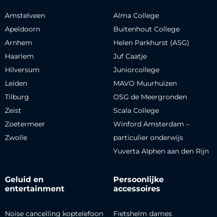
Amstelveen
Alma College
Apeldoorn
Buitenhout College
Arnhem
Helen Parkhurst (ASG)
Haarlem
Juf Caatje
Hilversum
Juniorcollege
Leiden
MAVO Muurhuizen
Tilburg
OSG de Meergronden
Zeist
Scala College
Zoetermeer
Winford Amsterdam –
Zwolle
particulier onderwijs
Yuverta Alphen aan den Rijn
Geluid en
Persoonlijke
entertainment
accessoires
Noise cancelling koptelefoon
Fietshelm dames