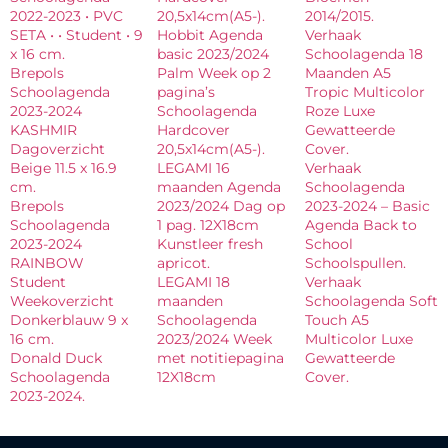
2022-2023 • PVC
20,5x14cm(A5-).
2014/2015.
SETA • • Student • 9
Hobbit Agenda
Verhaak
x 16 cm.
basic 2023/2024
Schoolagenda 18
Brepols
Palm Week op 2
Maanden A5
Schoolagenda
pagina’s
Tropic Multicolor
2023-2024
Schoolagenda
Roze Luxe
KASHMIR
Hardcover
Gewatteerde
Dagoverzicht
20,5x14cm(A5-).
Cover.
Beige 11.5 x 16.9
LEGAMI 16
Verhaak
cm.
maanden Agenda
Schoolagenda
Brepols
2023/2024 Dag op
2023-2024 – Basic
Schoolagenda
1 pag. 12X18cm
Agenda Back to
2023-2024
Kunstleer fresh
School
RAINBOW
apricot.
Schoolspullen.
Student
LEGAMI 18
Verhaak
Weekoverzicht
maanden
Schoolagenda Soft
Donkerblauw 9 x
Schoolagenda
Touch A5
16 cm.
2023/2024 Week
Multicolor Luxe
Donald Duck
met notitiepagina
Gewatteerde
Schoolagenda
12X18cm
Cover.
2023-2024.