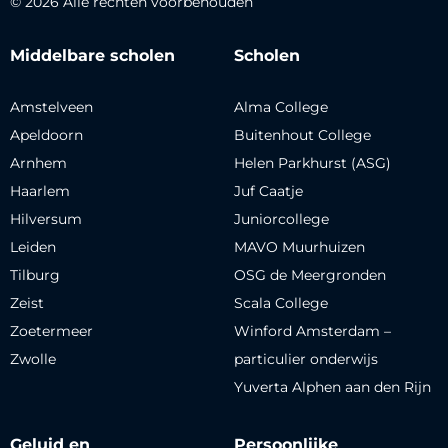
© 2026 Alle rechten voorbehouden
Middelbare scholen
Scholen
Amstelveen
Alma College
Apeldoorn
Buitenhout College
Arnhem
Helen Parkhurst (ASG)
Haarlem
Juf Caatje
Hilversum
Juniorcollege
Leiden
MAVO Muurhuizen
Tilburg
OSG de Meergronden
Zeist
Scala College
Zoetermeer
Winford Amsterdam –
Zwolle
particulier onderwijs
Yuverta Alphen aan den Rijn
Geluid en
Persoonlijke