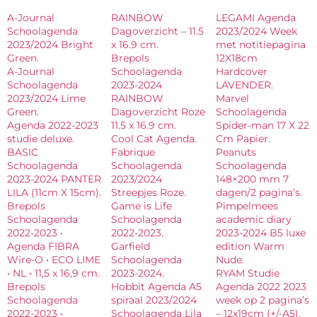
A-Journal
RAINBOW
LEGAMI Agenda
Schoolagenda
Dagoverzicht – 11.5
2023/2024 Week
2023/2024 Bright
x 16.9 cm.
met notitiepagina
Green.
Brepols
12X18cm
A-Journal
Schoolagenda
Hardcover
Schoolagenda
2023-2024
LAVENDER.
2023/2024 Lime
RAINBOW
Marvel
Green.
Dagoverzicht Roze
Schoolagenda
Agenda 2022-2023
11.5 x 16.9 cm.
Spider-man 17 X 22
studie deluxe.
Cool Cat Agenda.
Cm Papier.
BASIC
Fabrique
Peanuts
Schoolagenda
Schoolagenda
Schoolagenda
2023-2024 PANTER
2023/2024
148×200 mm 7
LILA (11cm X 15cm).
Streepjes Roze.
dagen/2 pagina’s.
Brepols
Game is Life
Pimpelmees
Schoolagenda
Schoolagenda
academic diary
2022-2023 •
2022-2023.
2023-2024 B5 luxe
Agenda FIBRA
Garfield
edition Warm
Wire-O • ECO LIME
Schoolagenda
Nude.
• NL • 11,5 x 16,9 cm.
2023-2024.
RYAM Studie
Brepols
Hobbit Agenda A5
Agenda 2022 2023
Schoolagenda
spiraal 2023/2024
week op 2 pagina’s
2022-2023 •
Schoolagenda Lila
– 12x19cm (+/-A5).