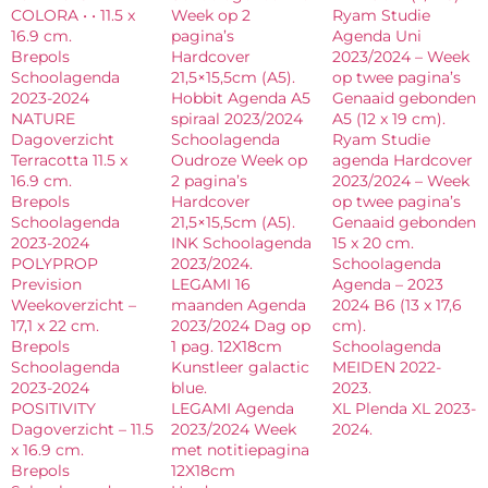
COLORA • • 11.5 x
Week op 2
Ryam Studie
16.9 cm.
pagina’s
Agenda Uni
Brepols
Hardcover
2023/2024 – Week
Schoolagenda
21,5×15,5cm (A5).
op twee pagina’s
2023-2024
Hobbit Agenda A5
Genaaid gebonden
NATURE
spiraal 2023/2024
A5 (12 x 19 cm).
Dagoverzicht
Schoolagenda
Ryam Studie
Terracotta 11.5 x
Oudroze Week op
agenda Hardcover
16.9 cm.
2 pagina’s
2023/2024 – Week
Brepols
Hardcover
op twee pagina’s
Schoolagenda
21,5×15,5cm (A5).
Genaaid gebonden
2023-2024
INK Schoolagenda
15 x 20 cm.
POLYPROP
2023/2024.
Schoolagenda
Prevision
LEGAMI 16
Agenda – 2023
Weekoverzicht –
maanden Agenda
2024 B6 (13 x 17,6
17,1 x 22 cm.
2023/2024 Dag op
cm).
Brepols
1 pag. 12X18cm
Schoolagenda
Schoolagenda
Kunstleer galactic
MEIDEN 2022-
2023-2024
blue.
2023.
POSITIVITY
LEGAMI Agenda
XL Plenda XL 2023-
Dagoverzicht – 11.5
2023/2024 Week
2024.
x 16.9 cm.
met notitiepagina
Brepols
12X18cm