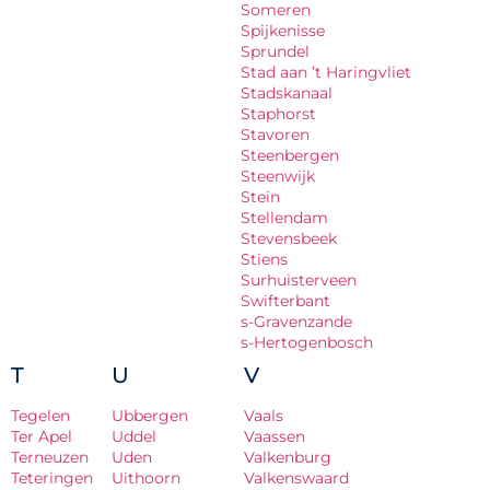
Someren
Spijkenisse
Sprundel
Stad aan ’t Haringvliet
Stadskanaal
Staphorst
Stavoren
Steenbergen
Steenwijk
Stein
Stellendam
Stevensbeek
Stiens
Surhuisterveen
Swifterbant
s-Gravenzande
s-Hertogenbosch
T
U
V
Tegelen
Ubbergen
Vaals
Ter Apel
Uddel
Vaassen
Terneuzen
Uden
Valkenburg
Teteringen
Uithoorn
Valkenswaard