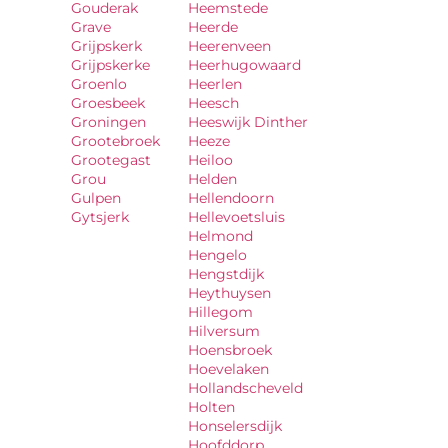
Gouderak
Heemstede
Grave
Heerde
Grijpskerk
Heerenveen
Grijpskerke
Heerhugowaard
Groenlo
Heerlen
Groesbeek
Heesch
Groningen
Heeswijk Dinther
Grootebroek
Heeze
Grootegast
Heiloo
Grou
Helden
Gulpen
Hellendoorn
Gytsjerk
Hellevoetsluis
Helmond
Hengelo
Hengstdijk
Heythuysen
Hillegom
Hilversum
Hoensbroek
Hoevelaken
Hollandscheveld
Holten
Honselersdijk
Hoofddorp