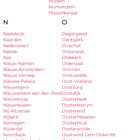
Munein
Muntendam
Musselkanaal
N
O
Naaldwijk
Oegstgeest
Naarden
Oentsjerk
Nederweert
Oirschot
Neede
Oisterwijk
Nes
Oldekerk
Nieuw Namen
Oldenzaal
Nieuw-Amsterdam
Ommen
Nieuw-Vennep
Onstwedde
Nieuwe Pekela
Oost-Vlieland
Nieuwegein
Oostburg
Nieuwerkerk aan den IJssel
Oostdijk
Nieuwkoop
Oosterbeek
Nieuwleusen
Oosterbierum
Nij Altoenae
Oosterend
Nijkerk
Oosterhesselen
Nijmegen
Oosterhout
Nijverdal
Oosterwolde
Noordwijk
Oostwold Gem Oldambt