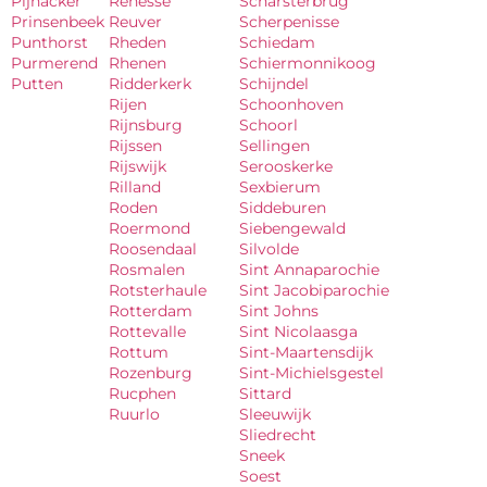
Pijnacker
Renesse
Scharsterbrug
Prinsenbeek
Reuver
Scherpenisse
Punthorst
Rheden
Schiedam
Purmerend
Rhenen
Schiermonnikoog
Putten
Ridderkerk
Schijndel
Rijen
Schoonhoven
Rijnsburg
Schoorl
Rijssen
Sellingen
Rijswijk
Serooskerke
Rilland
Sexbierum
Roden
Siddeburen
Roermond
Siebengewald
Roosendaal
Silvolde
Rosmalen
Sint Annaparochie
Rotsterhaule
Sint Jacobiparochie
Rotterdam
Sint Johns
Rottevalle
Sint Nicolaasga
Rottum
Sint-Maartensdijk
Rozenburg
Sint-Michielsgestel
Rucphen
Sittard
Ruurlo
Sleeuwijk
Sliedrecht
Sneek
Soest