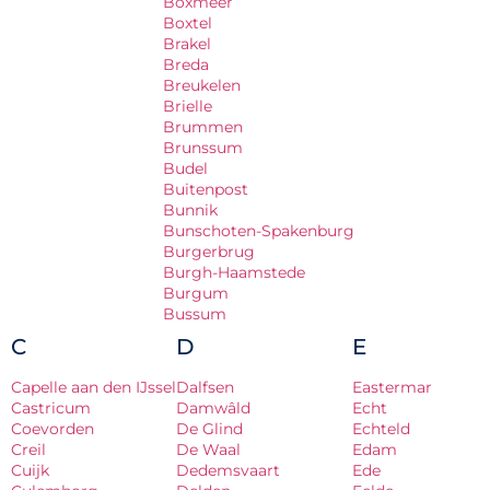
Boxmeer
Boxtel
Brakel
Breda
Breukelen
Brielle
Brummen
Brunssum
Budel
Buitenpost
Bunnik
Bunschoten-Spakenburg
Burgerbrug
Burgh-Haamstede
Burgum
Bussum
C
D
E
Capelle aan den IJssel
Dalfsen
Eastermar
Castricum
Damwâld
Echt
Coevorden
De Glind
Echteld
Creil
De Waal
Edam
Cuijk
Dedemsvaart
Ede