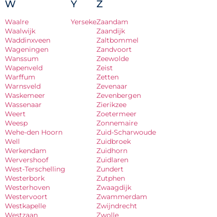
W
Y
Z
Waalre
Yerseke
Zaandam
Waalwijk
Zaandijk
Waddinxveen
Zaltbommel
Wageningen
Zandvoort
Wanssum
Zeewolde
Wapenveld
Zeist
Warffum
Zetten
Warnsveld
Zevenaar
Waskemeer
Zevenbergen
Wassenaar
Zierikzee
Weert
Zoetermeer
Weesp
Zonnemaire
Wehe-den Hoorn
Zuid-Scharwoude
Well
Zuidbroek
Werkendam
Zuidhorn
Wervershoof
Zuidlaren
West-Terschelling
Zundert
Westerbork
Zutphen
Westerhoven
Zwaagdijk
Westervoort
Zwammerdam
Westkapelle
Zwijndrecht
Westzaan
Zwolle