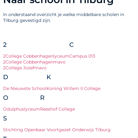
In onderstaand overzicht je welke middelbare scholen in
Tilburg gevestigd zijn.
2
C
2College Cobbenhagenlyceum
Campus 013
2College Cobbenhagenmavo
2College Jozefmavo
D
K
De Nieuwste School
Koning Willem II College
O
R
Odulphuslyceum
Reeshof College
S
Stichting Openbaar Voortgezet Onderwijs Tilburg