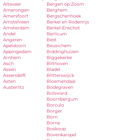
Alteveer
Bergen op Zoom
Amerongen
Berghem
Amersfoort
Bergschenhoek
Amstelveen
Berkel en Rodenrijs
Amsterdam
Berkel-Enschot
Andel
Berlicum
Angeren
Best
Apeldoorn
Beusichem
Appingedam
Biddinghuizen
Arnhem
Biggekerke
Asch
Bilthoven
Assen
Bladel
Assendelft
Blitterswijck
Asten
Bloemendaal
Austerlitz
Bodegraven
Bolsward
Boornbergum
Borculo
Borger
Born
Borne
Boskoop
Bovenkarspel