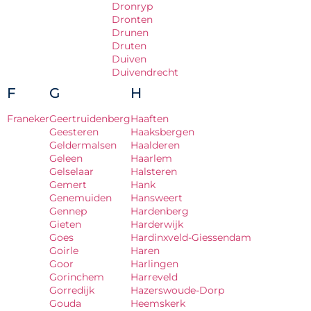
Dronryp
Dronten
Drunen
Druten
Duiven
Duivendrecht
F
G
H
Franeker
Geertruidenberg
Haaften
Geesteren
Haaksbergen
Geldermalsen
Haalderen
Geleen
Haarlem
Gelselaar
Halsteren
Gemert
Hank
Genemuiden
Hansweert
Gennep
Hardenberg
Gieten
Harderwijk
Goes
Hardinxveld-Giessendam
Goirle
Haren
Goor
Harlingen
Gorinchem
Harreveld
Gorredijk
Hazerswoude-Dorp
Gouda
Heemskerk