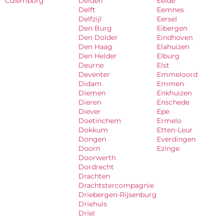
Culemborg
Delden
Eelde
Delft
Eemnes
Delfzijl
Eersel
Den Burg
Eibergen
Den Dolder
Eindhoven
Den Haag
Elahuizen
Den Helder
Elburg
Deurne
Elst
Deventer
Emmeloord
Didam
Emmen
Diemen
Enkhuizen
Dieren
Enschede
Diever
Epe
Doetinchem
Ermelo
Dokkum
Etten-Leur
Dongen
Everdingen
Doorn
Ezinge
Doorwerth
Dordrecht
Drachten
Drachtstercompagnie
Driebergen-Rijsenburg
Driehuis
Driel