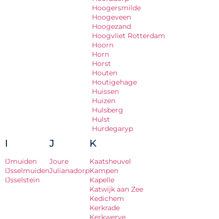
Hoogersmilde
Hoogeveen
Hoogezand
Hoogvliet Rotterdam
Hoorn
Horn
Horst
Houten
Houtigehage
Huissen
Huizen
Hulsberg
Hulst
Hurdegaryp
I
J
K
IJmuiden
Joure
Kaatsheuvel
IJsselmuiden
Julianadorp
Kampen
IJsselstein
Kapelle
Katwijk aan Zee
Kedichem
Kerkrade
Kerkwerve