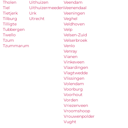
Tholen
Uithuizen
Veendam
Tiel
Uithuizermeeden
Veenendaal
Tietjerk
Urk
Veeningen
Tilburg
Utrecht
Veghel
Tilligte
Veldhoven
Tubbergen
Velp
Twello
Velsen-Zuid
Tzum
Velserbroek
Tzummarum
Venlo
Venray
Vianen
Vinkeveen
Vlaardingen
Vlagtwedde
Vlissingen
Volendam
Voorburg
Voorhout
Vorden
Vriezenveen
Vroomshoop
Vrouwenpolder
Vught