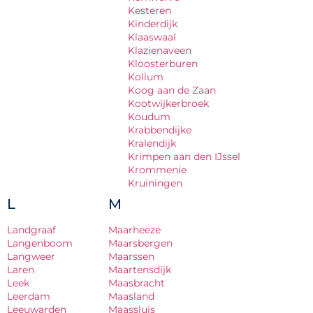
Kesteren
Kinderdijk
Klaaswaal
Klazienaveen
Kloosterburen
Kollum
Koog aan de Zaan
Kootwijkerbroek
Koudum
Krabbendijke
Kralendijk
Krimpen aan den IJssel
Krommenie
Kruiningen
L
M
Landgraaf
Maarheeze
Langenboom
Maarsbergen
Langweer
Maarssen
Laren
Maartensdijk
Leek
Maasbracht
Leerdam
Maasland
Leeuwarden
Maassluis