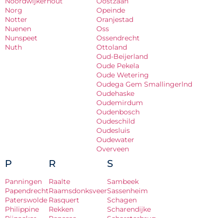
Noordwijkerhout
Oostzaan
Norg
Opeinde
Notter
Oranjestad
Nuenen
Oss
Nunspeet
Ossendrecht
Nuth
Ottoland
Oud-Beijerland
Oude Pekela
Oude Wetering
Oudega Gem Smallingerlnd
Oudehaske
Oudemirdum
Oudenbosch
Oudeschild
Oudesluis
Oudewater
Overveen
P
R
S
Panningen
Raalte
Sambeek
Papendrecht
Raamsdonksveer
Sassenheim
Paterswolde
Rasquert
Schagen
Philippine
Rekken
Scharendijke