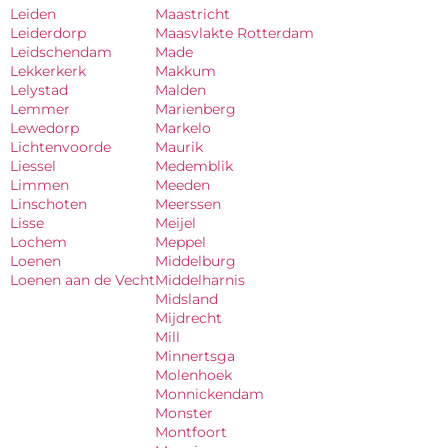
Leiden
Maastricht
Leiderdorp
Maasvlakte Rotterdam
Leidschendam
Made
Lekkerkerk
Makkum
Lelystad
Malden
Lemmer
Marienberg
Lewedorp
Markelo
Lichtenvoorde
Maurik
Liessel
Medemblik
Limmen
Meeden
Linschoten
Meerssen
Lisse
Meijel
Lochem
Meppel
Loenen
Middelburg
Loenen aan de Vecht
Middelharnis
Midsland
Mijdrecht
Mill
Minnertsga
Molenhoek
Monnickendam
Monster
Montfoort