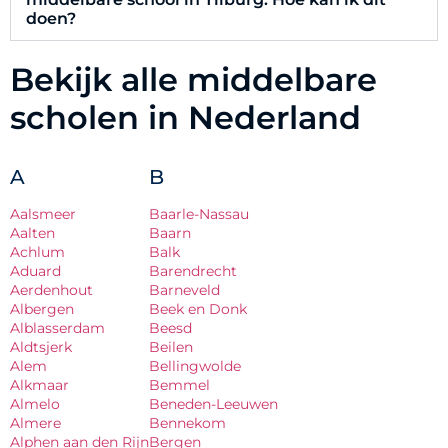
doen?
Bekijk alle middelbare
scholen in Nederland
A
B
Aalsmeer
Baarle-Nassau
Aalten
Baarn
Achlum
Balk
Aduard
Barendrecht
Aerdenhout
Barneveld
Albergen
Beek en Donk
Alblasserdam
Beesd
Aldtsjerk
Beilen
Alem
Bellingwolde
Alkmaar
Bemmel
Almelo
Beneden-Leeuwen
Almere
Bennekom
Alphen aan den Rijn
Bergen