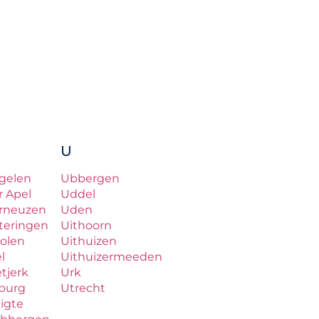
U
gelen
Ubbergen
r Apel
Uddel
rneuzen
Uden
teringen
Uithoorn
olen
Uithuizen
el
Uithuizermeeden
etjerk
Urk
lburg
Utrecht
ligte