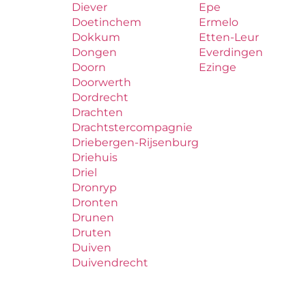
Diever
Epe
Doetinchem
Ermelo
Dokkum
Etten-Leur
Dongen
Everdingen
Doorn
Ezinge
Doorwerth
Dordrecht
Drachten
Drachtstercompagnie
Driebergen-Rijsenburg
Driehuis
Driel
Dronryp
Dronten
Drunen
Druten
Duiven
Duivendrecht