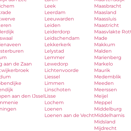
ichem
Leek
Maasbracht
krade
Leerdam
Maasland
kwerve
Leeuwarden
Maassluis
teren
Leiden
Maastricht
erdijk
Leiderdorp
Maasvlakte Ro
aswaal
Leidschendam
Made
zienaveen
Lekkerkerk
Makkum
osterburen
Lelystad
Malden
lum
Lemmer
Marienberg
g aan de Zaan
Lewedorp
Markelo
twijkerbroek
Lichtenvoorde
Maurik
udum
Liessel
Medemblik
bbendijke
Limmen
Meeden
endijk
Linschoten
Meerssen
pen aan den IJssel
Lisse
Meijel
mmenie
Lochem
Meppel
iningen
Loenen
Middelburg
Loenen aan de Vecht
Middelharnis
Midsland
Mijdrecht