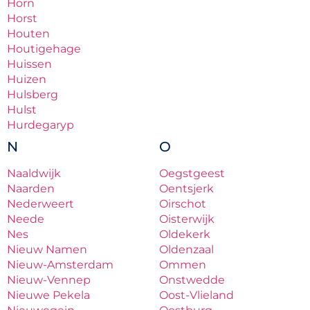
Horn
Horst
Houten
Houtigehage
Huissen
Huizen
Hulsberg
Hulst
Hurdegaryp
N
O
Naaldwijk
Oegstgeest
Naarden
Oentsjerk
Nederweert
Oirschot
Neede
Oisterwijk
Nes
Oldekerk
Nieuw Namen
Oldenzaal
Nieuw-Amsterdam
Ommen
Nieuw-Vennep
Onstwedde
Nieuwe Pekela
Oost-Vlieland