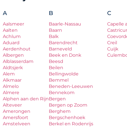
A
B
C
Aalsmeer
Baarle-Nassau
Capelle 
Aalten
Baarn
Castric
Achlum
Balk
Coevord
Aduard
Barendrecht
Creil
Aerdenhout
Barneveld
Cuijk
Albergen
Beek en Donk
Culemb
Alblasserdam
Beesd
Aldtsjerk
Beilen
Alem
Bellingwolde
Alkmaar
Bemmel
Almelo
Beneden-Leeuwen
Almere
Bennekom
Alphen aan den Rijn
Bergen
Alteveer
Bergen op Zoom
Amerongen
Berghem
Amersfoort
Bergschenhoek
Amstelveen
Berkel en Rodenrijs