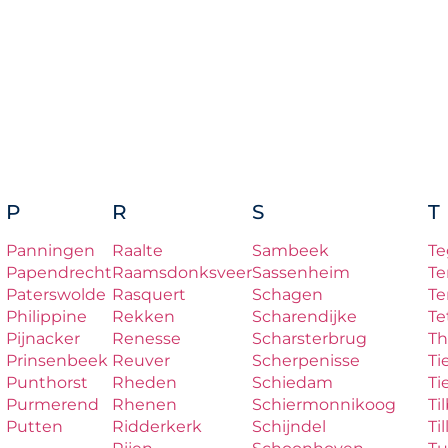
P
R
S
T
Panningen
Raalte
Sambeek
Te
Papendrecht
Raamsdonksveer
Sassenheim
Te
Paterswolde
Rasquert
Schagen
Te
Philippine
Rekken
Scharendijke
Te
Pijnacker
Renesse
Scharsterbrug
Th
Prinsenbeek
Reuver
Scherpenisse
Ti
Punthorst
Rheden
Schiedam
Ti
Purmerend
Rhenen
Schiermonnikoog
Ti
Putten
Ridderkerk
Schijndel
Til