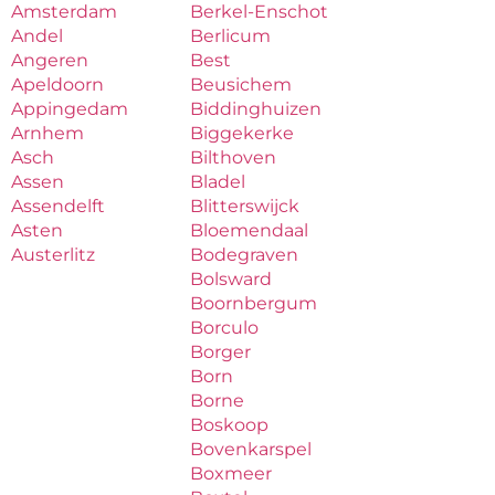
Amsterdam
Berkel-Enschot
Andel
Berlicum
Angeren
Best
Apeldoorn
Beusichem
Appingedam
Biddinghuizen
Arnhem
Biggekerke
Asch
Bilthoven
Assen
Bladel
Assendelft
Blitterswijck
Asten
Bloemendaal
Austerlitz
Bodegraven
Bolsward
Boornbergum
Borculo
Borger
Born
Borne
Boskoop
Bovenkarspel
Boxmeer