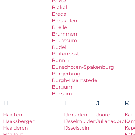
Boxtel
Brakel
Breda
Breukelen
Brielle
Brummen
Brunssum
Budel
Buitenpost
Bunnik
Bunschoten-Spakenburg
Burgerbrug
Burgh-Haamstede
Burgum
Bussum
H
I
J
K
Haaften
IJmuiden
Joure
Kaa
Haaksbergen
IJsselmuiden
Julianadorp
Ka
Haalderen
IJsselstein
Kape
Haarlem
Katw