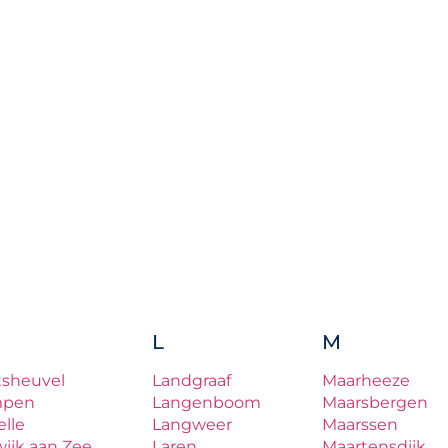
L
M
tsheuvel
Landgraaf
Maarheeze
mpen
Langenboom
Maarsbergen
lle
Langweer
Maarssen
ijk aan Zee
Laren
Maartensdijk