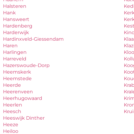
Halsteren
Ked
Hank
Ker
Hansweert
Ker
Hardenberg
Kes
Harderwijk
Kind
Hardinxveld-Giessendam
Kla
Haren
Kla
Harlingen
Klo
Harreveld
Kol
Hazerswoude-Dorp
Koo
Heemskerk
Koo
Heemstede
Ko
Heerde
Kra
Heerenveen
Kral
Heerhugowaard
Krim
Heerlen
Kro
Heesch
Kru
Heeswijk Dinther
Heeze
Heiloo