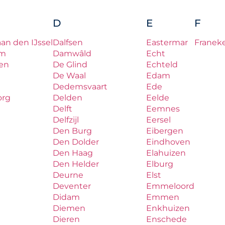
D
E
F
aan den IJssel
Dalfsen
Eastermar
Franek
um
Damwâld
Echt
en
De Glind
Echteld
De Waal
Edam
Dedemsvaart
Ede
org
Delden
Eelde
Delft
Eemnes
Delfzijl
Eersel
Den Burg
Eibergen
Den Dolder
Eindhoven
Den Haag
Elahuizen
Den Helder
Elburg
Deurne
Elst
Deventer
Emmeloord
Didam
Emmen
Diemen
Enkhuizen
Dieren
Enschede