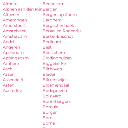
Almere
Bennekom
Alphen aan den Rijn
Bergen
Alteveer
Bergen op Zoom
Amerongen
Berghem
Amersfoort
Bergschenhoek
Amstelveen
Berkel en Rodenrijs
Amsterdam
Berkel-Enschot
Andel
Berlicum
Angeren
Best
Apeldoorn
Beusichem
Appingedam
Biddinghuizen
Arnhem
Biggekerke
Asch
Bilthoven
Assen
Bladel
Assendelft
Blitterswijck
Asten
Bloemendaal
Austerlitz
Bodegraven
Bolsward
Boornbergum
Borculo
Borger
Born
Borne