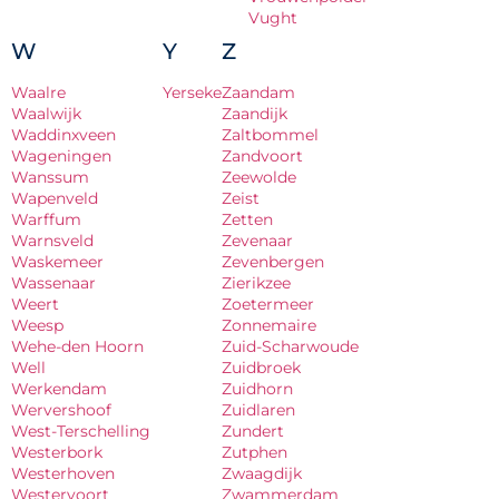
Vught
W
Y
Z
Waalre
Yerseke
Zaandam
Waalwijk
Zaandijk
Waddinxveen
Zaltbommel
Wageningen
Zandvoort
Wanssum
Zeewolde
Wapenveld
Zeist
Warffum
Zetten
Warnsveld
Zevenaar
Waskemeer
Zevenbergen
Wassenaar
Zierikzee
Weert
Zoetermeer
Weesp
Zonnemaire
Wehe-den Hoorn
Zuid-Scharwoude
Well
Zuidbroek
Werkendam
Zuidhorn
Wervershoof
Zuidlaren
West-Terschelling
Zundert
Westerbork
Zutphen
Westerhoven
Zwaagdijk
Westervoort
Zwammerdam