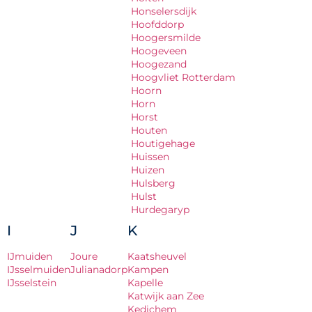
Honselersdijk
Hoofddorp
Hoogersmilde
Hoogeveen
Hoogezand
Hoogvliet Rotterdam
Hoorn
Horn
Horst
Houten
Houtigehage
Huissen
Huizen
Hulsberg
Hulst
Hurdegaryp
I
J
K
IJmuiden
Joure
Kaatsheuvel
IJsselmuiden
Julianadorp
Kampen
IJsselstein
Kapelle
Katwijk aan Zee
Kedichem