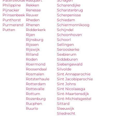
Paterswolde
Rasquert
Schagen
Philippine
Rekken
Scharendijke
Pijnacker
Renesse
Scharsterbrug
Prinsenbeek
Reuver
Scherpenisse
Punthorst
Rheden
Schiedam
Purmerend
Rhenen
Schiermonnikoog
Putten
Ridderkerk
Schijndel
Rijen
Schoonhoven
Rijnsburg
Schoorl
Rijssen
Sellingen
Rijswijk
Serooskerke
Rilland
Sexbierum
Roden
Siddeburen
Roermond
Siebengewald
Roosendaal
Silvolde
Rosmalen
Sint Annaparochie
Rotsterhaule
Sint Jacobiparochie
Rotterdam
Sint Johns
Rottevalle
Sint Nicolaasga
Rottum
Sint-Maartensdijk
Rozenburg
Sint-Michielsgestel
Rucphen
Sittard
Ruurlo
Sleeuwijk
Sliedrecht