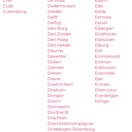
Creil
De Waal
Edam
Cuijk
Dedemsvaart
Ede
Culemborg
Delden
Eelde
Delft
Eemnes
Delfzijl
Eersel
Den Burg
Eibergen
Den Dolder
Eindhoven
Den Haag
Elahuizen
Den Helder
Elburg
Deurne
Elst
Deventer
Emmeloord
Didam
Emmen
Diemen
Enkhuizen
Dieren
Enschede
Diever
Epe
Doetinchem
Ermelo
Dokkum
Etten-Leur
Dongen
Everdingen
Doorn
Ezinge
Doorwerth
Dordrecht
Drachten
Drachtstercompagnie
Driebergen-Rijsenburg