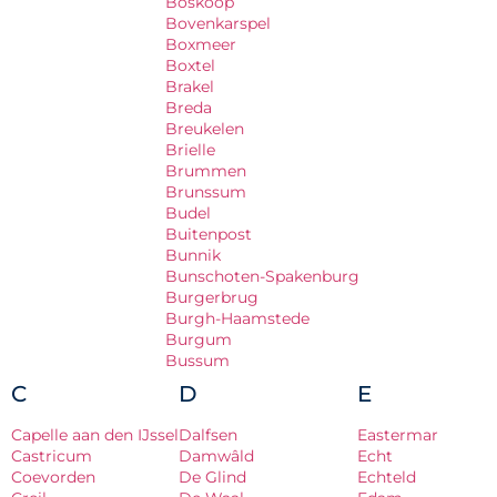
Boskoop
Bovenkarspel
Boxmeer
Boxtel
Brakel
Breda
Breukelen
Brielle
Brummen
Brunssum
Budel
Buitenpost
Bunnik
Bunschoten-Spakenburg
Burgerbrug
Burgh-Haamstede
Burgum
Bussum
C
D
E
Capelle aan den IJssel
Dalfsen
Eastermar
Castricum
Damwâld
Echt
Coevorden
De Glind
Echteld