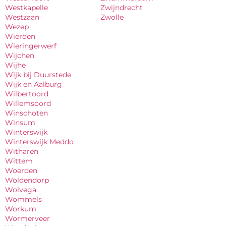
Westkapelle
Zwijndrecht
Westzaan
Zwolle
Wezep
Wierden
Wieringerwerf
Wijchen
Wijhe
Wijk bij Duurstede
Wijk en Aalburg
Wilbertoord
Willemsoord
Winschoten
Winsum
Winterswijk
Winterswijk Meddo
Witharen
Wittem
Woerden
Woldendorp
Wolvega
Wommels
Workum
Wormerveer