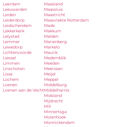
Leerdam
Maasland
Leeuwarden
Maassluis
Leiden
Maastricht
Leiderdorp
Maasvlakte Rotterdam
Leidschendam
Made
Lekkerkerk
Makkum
Lelystad
Malden
Lemmer
Marienberg
Lewedorp
Markelo
Lichtenvoorde
Maurik
Liessel
Medemblik
Limmen
Meeden
Linschoten
Meerssen
Lisse
Meijel
Lochem
Meppel
Loenen
Middelburg
Loenen aan de Vecht
Middelharnis
Midsland
Mijdrecht
Mill
Minnertsga
Molenhoek
Monnickendam