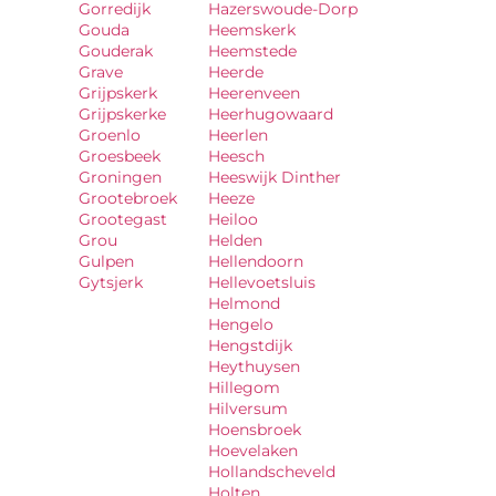
Gorredijk
Hazerswoude-Dorp
Gouda
Heemskerk
Gouderak
Heemstede
Grave
Heerde
Grijpskerk
Heerenveen
Grijpskerke
Heerhugowaard
Groenlo
Heerlen
Groesbeek
Heesch
Groningen
Heeswijk Dinther
Grootebroek
Heeze
Grootegast
Heiloo
Grou
Helden
Gulpen
Hellendoorn
Gytsjerk
Hellevoetsluis
Helmond
Hengelo
Hengstdijk
Heythuysen
Hillegom
Hilversum
Hoensbroek
Hoevelaken
Hollandscheveld
Holten