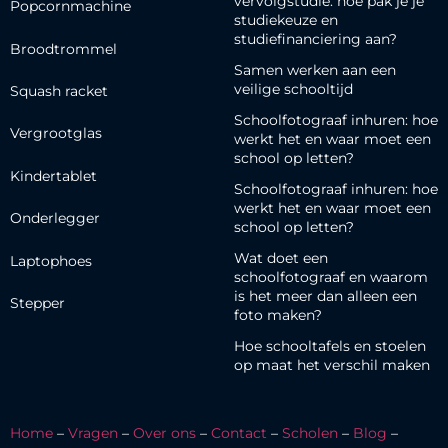
vervolgstudie: hoe pak je je
Popcornmachine
studiekeuze en
studiefinanciering aan?
Broodtrommel
Samen werken aan een
veilige schooltijd
Squash racket
Schoolfotograaf inhuren: hoe
Vergrootglas
werkt het en waar moet een
school op letten?
Kindertablet
Schoolfotograaf inhuren: hoe
werkt het en waar moet een
Onderlegger
school op letten?
Wat doet een
Laptophoes
schoolfotograaf en waarom
is het meer dan alleen een
Stepper
foto maken?
Hoe schooltafels en stoelen
op maat het verschil maken
Home
–
Vragen
–
Over ons
–
Contact
–
Scholen
–
Blog
–