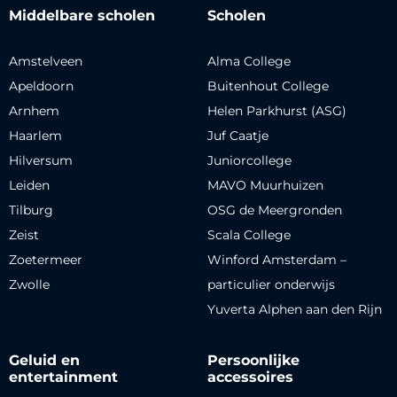
Middelbare scholen
Scholen
Amstelveen
Alma College
Apeldoorn
Buitenhout College
Arnhem
Helen Parkhurst (ASG)
Haarlem
Juf Caatje
Hilversum
Juniorcollege
Leiden
MAVO Muurhuizen
Tilburg
OSG de Meergronden
Zeist
Scala College
Zoetermeer
Winford Amsterdam –
Zwolle
particulier onderwijs
Yuverta Alphen aan den Rijn
Geluid en
Persoonlijke
entertainment
accessoires