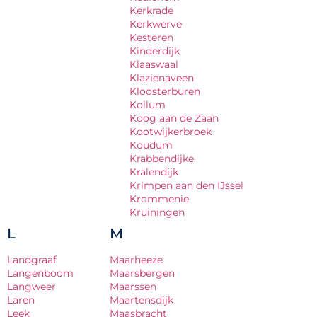
Kerkrade
Kerkwerve
Kesteren
Kinderdijk
Klaaswaal
Klazienaveen
Kloosterburen
Kollum
Koog aan de Zaan
Kootwijkerbroek
Koudum
Krabbendijke
Kralendijk
Krimpen aan den IJssel
Krommenie
Kruiningen
L
M
Landgraaf
Maarheeze
Langenboom
Maarsbergen
Langweer
Maarssen
Laren
Maartensdijk
Leek
Maasbracht