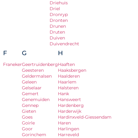
Driehuis
Driel
Dronryp
Dronten
Drunen
Druten
Duiven
Duivendrecht
F
G
H
Franeker
Geertruidenberg
Haaften
Geesteren
Haaksbergen
Geldermalsen
Haalderen
Geleen
Haarlem
Gelselaar
Halsteren
Gemert
Hank
Genemuiden
Hansweert
Gennep
Hardenberg
Gieten
Harderwijk
Goes
Hardinxveld-Giessendam
Goirle
Haren
Goor
Harlingen
Gorinchem
Harreveld