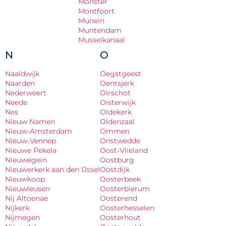
Monster
Montfoort
Munein
Muntendam
Musselkanaal
N
O
Naaldwijk
Oegstgeest
Naarden
Oentsjerk
Nederweert
Oirschot
Neede
Oisterwijk
Nes
Oldekerk
Nieuw Namen
Oldenzaal
Nieuw-Amsterdam
Ommen
Nieuw-Vennep
Onstwedde
Nieuwe Pekela
Oost-Vlieland
Nieuwegein
Oostburg
Nieuwerkerk aan den IJssel
Oostdijk
Nieuwkoop
Oosterbeek
Nieuwleusen
Oosterbierum
Nij Altoenae
Oosterend
Nijkerk
Oosterhesselen
Nijmegen
Oosterhout