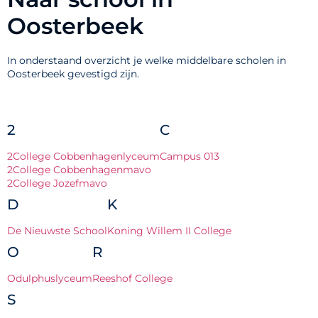
Oosterbeek
In onderstaand overzicht je welke middelbare scholen in
Oosterbeek gevestigd zijn.
2
C
2College Cobbenhagenlyceum
Campus 013
2College Cobbenhagenmavo
2College Jozefmavo
D
K
De Nieuwste School
Koning Willem II College
O
R
Odulphuslyceum
Reeshof College
S