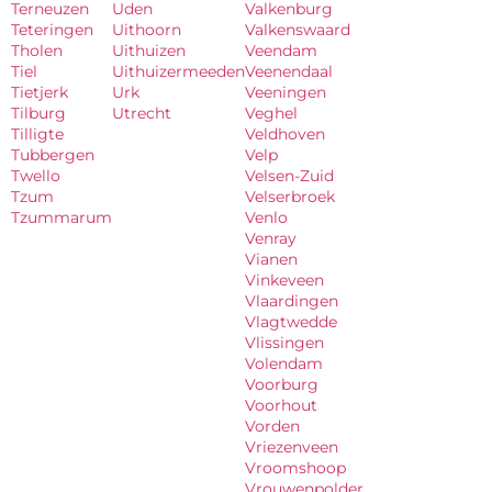
Terneuzen
Uden
Valkenburg
Teteringen
Uithoorn
Valkenswaard
Tholen
Uithuizen
Veendam
Tiel
Uithuizermeeden
Veenendaal
Tietjerk
Urk
Veeningen
Tilburg
Utrecht
Veghel
Tilligte
Veldhoven
Tubbergen
Velp
Twello
Velsen-Zuid
Tzum
Velserbroek
Tzummarum
Venlo
Venray
Vianen
Vinkeveen
Vlaardingen
Vlagtwedde
Vlissingen
Volendam
Voorburg
Voorhout
Vorden
Vriezenveen
Vroomshoop
Vrouwenpolder