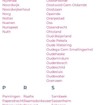
Nijverdal
Oosterwolde
Noordwijk
Oostwold Gem Oldambt
Noordwijkerhout
Oostzaan
Norg
Opeinde
Notter
Oranjestad
Nuenen
Oss
Nunspeet
Ossendrecht
Nuth
Ottoland
Oud-Beijerland
Oude Pekela
Oude Wetering
Oudega Gem Smallingerlnd
Oudehaske
Oudemirdum
Oudenbosch
Oudeschild
Oudesluis
Oudewater
Overveen
P
R
S
Panningen
Raalte
Sambeek
Papendrecht
Raamsdonksveer
Sassenheim