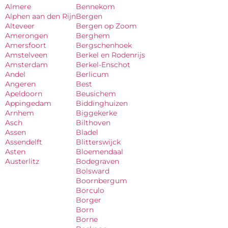
Almere
Bennekom
Alphen aan den Rijn
Bergen
Alteveer
Bergen op Zoom
Amerongen
Berghem
Amersfoort
Bergschenhoek
Amstelveen
Berkel en Rodenrijs
Amsterdam
Berkel-Enschot
Andel
Berlicum
Angeren
Best
Apeldoorn
Beusichem
Appingedam
Biddinghuizen
Arnhem
Biggekerke
Asch
Bilthoven
Assen
Bladel
Assendelft
Blitterswijck
Asten
Bloemendaal
Austerlitz
Bodegraven
Bolsward
Boornbergum
Borculo
Borger
Born
Borne