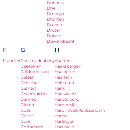
Driehuis
Driel
Dronryp
Dronten
Drunen
Druten
Duiven
Duivendrecht
F
G
H
Franeker
Geertruidenberg
Haaften
Geesteren
Haaksbergen
Geldermalsen
Haalderen
Geleen
Haarlem
Gelselaar
Halsteren
Gemert
Hank
Genemuiden
Hansweert
Gennep
Hardenberg
Gieten
Harderwijk
Goes
Hardinxveld-Giessendam
Goirle
Haren
Goor
Harlingen
Gorinchem
Harreveld