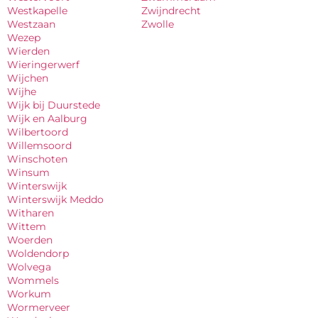
Westkapelle
Zwijndrecht
Westzaan
Zwolle
Wezep
Wierden
Wieringerwerf
Wijchen
Wijhe
Wijk bij Duurstede
Wijk en Aalburg
Wilbertoord
Willemsoord
Winschoten
Winsum
Winterswijk
Winterswijk Meddo
Witharen
Wittem
Woerden
Woldendorp
Wolvega
Wommels
Workum
Wormerveer