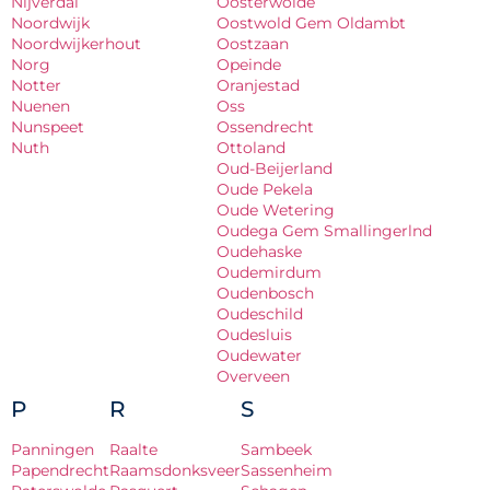
Nijverdal
Oosterwolde
Noordwijk
Oostwold Gem Oldambt
Noordwijkerhout
Oostzaan
Norg
Opeinde
Notter
Oranjestad
Nuenen
Oss
Nunspeet
Ossendrecht
Nuth
Ottoland
Oud-Beijerland
Oude Pekela
Oude Wetering
Oudega Gem Smallingerlnd
Oudehaske
Oudemirdum
Oudenbosch
Oudeschild
Oudesluis
Oudewater
Overveen
P
R
S
Panningen
Raalte
Sambeek
Papendrecht
Raamsdonksveer
Sassenheim