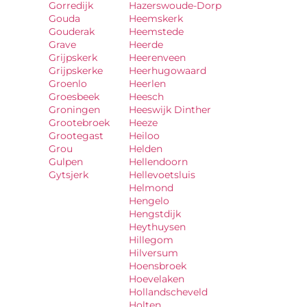
Gorredijk
Hazerswoude-Dorp
Gouda
Heemskerk
Gouderak
Heemstede
Grave
Heerde
Grijpskerk
Heerenveen
Grijpskerke
Heerhugowaard
Groenlo
Heerlen
Groesbeek
Heesch
Groningen
Heeswijk Dinther
Grootebroek
Heeze
Grootegast
Heiloo
Grou
Helden
Gulpen
Hellendoorn
Gytsjerk
Hellevoetsluis
Helmond
Hengelo
Hengstdijk
Heythuysen
Hillegom
Hilversum
Hoensbroek
Hoevelaken
Hollandscheveld
Holten