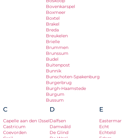
Boskoop
Bovenkarspel
Boxmeer
Boxtel
Brakel
Breda
Breukelen
Brielle
Brummen
Brunssum
Budel
Buitenpost
Bunnik
Bunschoten-Spakenburg
Burgerbrug
Burgh-Haamstede
Burgum
Bussum
C
D
E
Capelle aan den IJssel
Dalfsen
Eastermar
Castricum
Damwâld
Echt
Coevorden
De Glind
Echteld