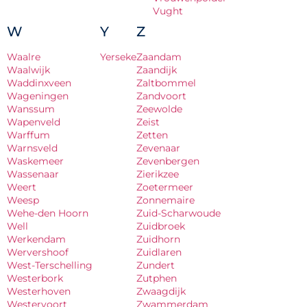
Vught
W
Y
Z
Waalre
Yerseke
Zaandam
Waalwijk
Zaandijk
Waddinxveen
Zaltbommel
Wageningen
Zandvoort
Wanssum
Zeewolde
Wapenveld
Zeist
Warffum
Zetten
Warnsveld
Zevenaar
Waskemeer
Zevenbergen
Wassenaar
Zierikzee
Weert
Zoetermeer
Weesp
Zonnemaire
Wehe-den Hoorn
Zuid-Scharwoude
Well
Zuidbroek
Werkendam
Zuidhorn
Wervershoof
Zuidlaren
West-Terschelling
Zundert
Westerbork
Zutphen
Westerhoven
Zwaagdijk
Westervoort
Zwammerdam