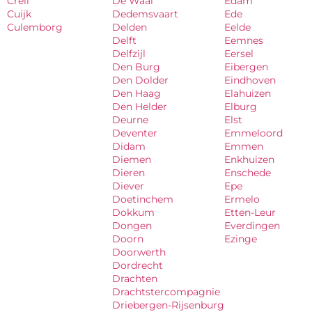
Creil
De Waal
Edam
Cuijk
Dedemsvaart
Ede
Culemborg
Delden
Eelde
Delft
Eemnes
Delfzijl
Eersel
Den Burg
Eibergen
Den Dolder
Eindhoven
Den Haag
Elahuizen
Den Helder
Elburg
Deurne
Elst
Deventer
Emmeloord
Didam
Emmen
Diemen
Enkhuizen
Dieren
Enschede
Diever
Epe
Doetinchem
Ermelo
Dokkum
Etten-Leur
Dongen
Everdingen
Doorn
Ezinge
Doorwerth
Dordrecht
Drachten
Drachtstercompagnie
Driebergen-Rijsenburg