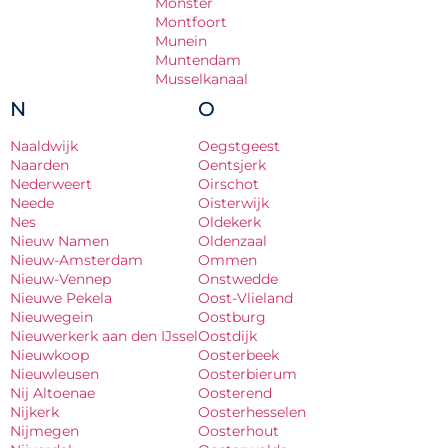
Monster
Montfoort
Munein
Muntendam
Musselkanaal
N
O
Naaldwijk
Oegstgeest
Naarden
Oentsjerk
Nederweert
Oirschot
Neede
Oisterwijk
Nes
Oldekerk
Nieuw Namen
Oldenzaal
Nieuw-Amsterdam
Ommen
Nieuw-Vennep
Onstwedde
Nieuwe Pekela
Oost-Vlieland
Nieuwegein
Oostburg
Nieuwerkerk aan den IJssel
Oostdijk
Nieuwkoop
Oosterbeek
Nieuwleusen
Oosterbierum
Nij Altoenae
Oosterend
Nijkerk
Oosterhesselen
Nijmegen
Oosterhout