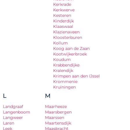
Kerkrade
Kerkwerve
Kesteren
Kinderdijk
Klaaswaal
Klazienaveen
Kloosterburen
Kollum
Koog aan de Zaan
Kootwijkerbroek
Koudum
Krabbendijke
Kralendijk
Krimpen aan den IJssel
Krommenie
Kruiningen
L
M
Landgraaf
Maarheeze
Langenboom
Maarsbergen
Langweer
Maarssen
Laren
Maartensdijk
Leek
Maasbracht