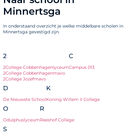
Minnertsga
In onderstaand overzicht je welke middelbare scholen in
Minnertsga gevestigd zijn.
2
C
2College Cobbenhagenlyceum
Campus 013
2College Cobbenhagenmavo
2College Jozefmavo
D
K
De Nieuwste School
Koning Willem II College
O
R
Odulphuslyceum
Reeshof College
S