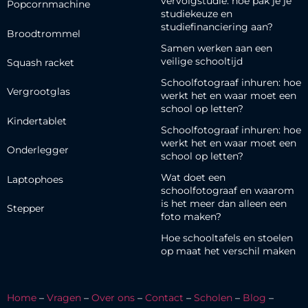
vervolgstudie: hoe pak je je
Popcornmachine
studiekeuze en
studiefinanciering aan?
Broodtrommel
Samen werken aan een
veilige schooltijd
Squash racket
Schoolfotograaf inhuren: hoe
Vergrootglas
werkt het en waar moet een
school op letten?
Kindertablet
Schoolfotograaf inhuren: hoe
werkt het en waar moet een
Onderlegger
school op letten?
Wat doet een
Laptophoes
schoolfotograaf en waarom
is het meer dan alleen een
Stepper
foto maken?
Hoe schooltafels en stoelen
op maat het verschil maken
Home
–
Vragen
–
Over ons
–
Contact
–
Scholen
–
Blog
–