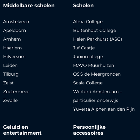
Middelbare scholen
Scholen
Amstelveen
Alma College
Apeldoorn
Buitenhout College
Arnhem
Helen Parkhurst (ASG)
Haarlem
Juf Caatje
Hilversum
Juniorcollege
Leiden
MAVO Muurhuizen
Tilburg
OSG de Meergronden
Zeist
Scala College
Zoetermeer
Winford Amsterdam –
Zwolle
particulier onderwijs
Yuverta Alphen aan den Rijn
Geluid en
Persoonlijke
entertainment
accessoires