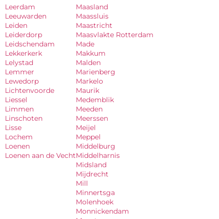
Leerdam
Maasland
Leeuwarden
Maassluis
Leiden
Maastricht
Leiderdorp
Maasvlakte Rotterdam
Leidschendam
Made
Lekkerkerk
Makkum
Lelystad
Malden
Lemmer
Marienberg
Lewedorp
Markelo
Lichtenvoorde
Maurik
Liessel
Medemblik
Limmen
Meeden
Linschoten
Meerssen
Lisse
Meijel
Lochem
Meppel
Loenen
Middelburg
Loenen aan de Vecht
Middelharnis
Midsland
Mijdrecht
Mill
Minnertsga
Molenhoek
Monnickendam