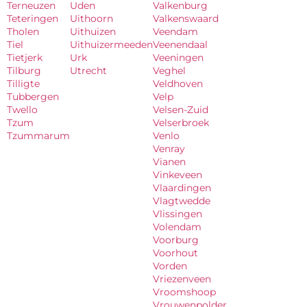
Terneuzen
Uden
Valkenburg
Teteringen
Uithoorn
Valkenswaard
Tholen
Uithuizen
Veendam
Tiel
Uithuizermeeden
Veenendaal
Tietjerk
Urk
Veeningen
Tilburg
Utrecht
Veghel
Tilligte
Veldhoven
Tubbergen
Velp
Twello
Velsen-Zuid
Tzum
Velserbroek
Tzummarum
Venlo
Venray
Vianen
Vinkeveen
Vlaardingen
Vlagtwedde
Vlissingen
Volendam
Voorburg
Voorhout
Vorden
Vriezenveen
Vroomshoop
Vrouwenpolder