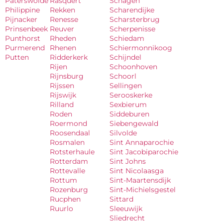
Paterswolde
Rasquert
Schagen
Philippine
Rekken
Scharendijke
Pijnacker
Renesse
Scharsterbrug
Prinsenbeek
Reuver
Scherpenisse
Punthorst
Rheden
Schiedam
Purmerend
Rhenen
Schiermonnikoog
Putten
Ridderkerk
Schijndel
Rijen
Schoonhoven
Rijnsburg
Schoorl
Rijssen
Sellingen
Rijswijk
Serooskerke
Rilland
Sexbierum
Roden
Siddeburen
Roermond
Siebengewald
Roosendaal
Silvolde
Rosmalen
Sint Annaparochie
Rotsterhaule
Sint Jacobiparochie
Rotterdam
Sint Johns
Rottevalle
Sint Nicolaasga
Rottum
Sint-Maartensdijk
Rozenburg
Sint-Michielsgestel
Rucphen
Sittard
Ruurlo
Sleeuwijk
Sliedrecht