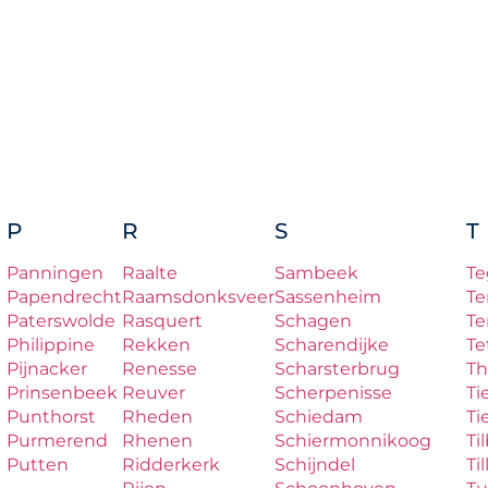
P
R
S
T
Panningen
Raalte
Sambeek
Te
Papendrecht
Raamsdonksveer
Sassenheim
Te
Paterswolde
Rasquert
Schagen
Te
Philippine
Rekken
Scharendijke
Te
Pijnacker
Renesse
Scharsterbrug
Th
Prinsenbeek
Reuver
Scherpenisse
Ti
Punthorst
Rheden
Schiedam
Ti
Purmerend
Rhenen
Schiermonnikoog
Ti
Putten
Ridderkerk
Schijndel
Til