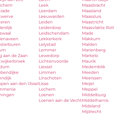
ichem
Leek
Maasbracht
krade
Leerdam
Maasland
kwerve
Leeuwarden
Maassluis
teren
Leiden
Maastricht
erdijk
Leiderdorp
Maasvlakte Ro
aswaal
Leidschendam
Made
zienaveen
Lekkerkerk
Makkum
osterburen
Lelystad
Malden
lum
Lemmer
Marienberg
g aan de Zaan
Lewedorp
Markelo
twijkerbroek
Lichtenvoorde
Maurik
udum
Liessel
Medemblik
bbendijke
Limmen
Meeden
endijk
Linschoten
Meerssen
pen aan den IJssel
Lisse
Meijel
mmenie
Lochem
Meppel
iningen
Loenen
Middelburg
Loenen aan de Vecht
Middelharnis
Midsland
Mijdrecht