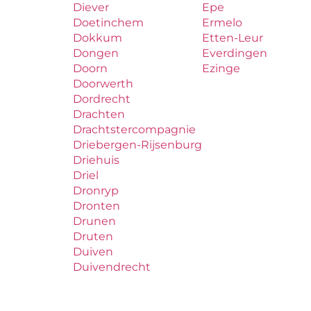
Diever
Epe
Doetinchem
Ermelo
Dokkum
Etten-Leur
Dongen
Everdingen
Doorn
Ezinge
Doorwerth
Dordrecht
Drachten
Drachtstercompagnie
Driebergen-Rijsenburg
Driehuis
Driel
Dronryp
Dronten
Drunen
Druten
Duiven
Duivendrecht