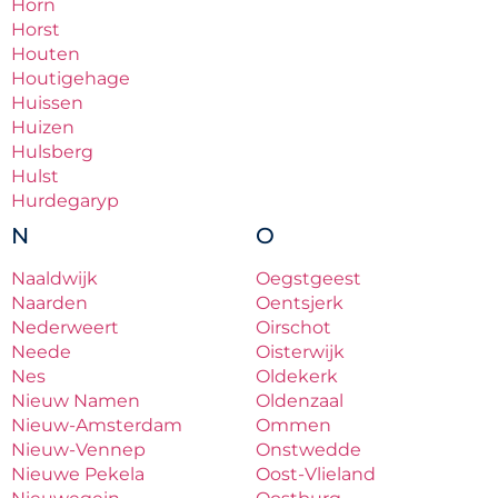
Horn
Horst
Houten
Houtigehage
Huissen
Huizen
Hulsberg
Hulst
Hurdegaryp
N
O
Naaldwijk
Oegstgeest
Naarden
Oentsjerk
Nederweert
Oirschot
Neede
Oisterwijk
Nes
Oldekerk
Nieuw Namen
Oldenzaal
Nieuw-Amsterdam
Ommen
Nieuw-Vennep
Onstwedde
Nieuwe Pekela
Oost-Vlieland