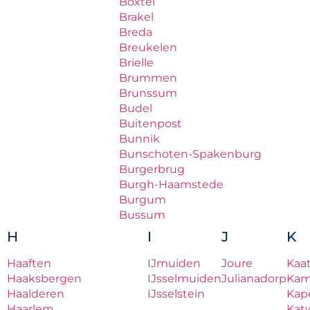
Boxtel
Brakel
Breda
Breukelen
Brielle
Brummen
Brunssum
Budel
Buitenpost
Bunnik
Bunschoten-Spakenburg
Burgerbrug
Burgh-Haamstede
Burgum
Bussum
H
I
J
K
Haaften
IJmuiden
Joure
Kaa
Haaksbergen
IJsselmuiden
Julianadorp
Ka
Haalderen
IJsselstein
Kape
Haarlem
Katw