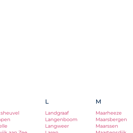
L
M
tsheuvel
Landgraaf
Maarheeze
mpen
Langenboom
Maarsbergen
lle
Langweer
Maarssen
ijk aan Zee
Laren
Maartensdijk