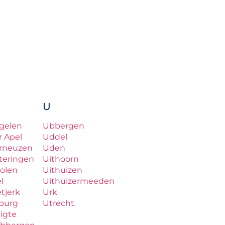
U
gelen
Ubbergen
r Apel
Uddel
rneuzen
Uden
teringen
Uithoorn
olen
Uithuizen
el
Uithuizermeeden
etjerk
Urk
lburg
Utrecht
ligte