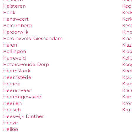
Halsteren
Ked
Hank
Ker
Hansweert
Ker
Hardenberg
Kes
Harderwijk
Kind
Hardinxveld-Giessendam
Kla
Haren
Kla
Harlingen
Klo
Harreveld
Kol
Hazerswoude-Dorp
Koo
Heemskerk
Koo
Heemstede
Ko
Heerde
Kra
Heerenveen
Kral
Heerhugowaard
Krim
Heerlen
Kro
Heesch
Kru
Heeswijk Dinther
Heeze
Heiloo