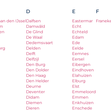
D
E
F
aan den IJssel
Dalfsen
Eastermar
Franek
um
Damwâld
Echt
en
De Glind
Echteld
De Waal
Edam
Dedemsvaart
Ede
org
Delden
Eelde
Delft
Eemnes
Delfzijl
Eersel
Den Burg
Eibergen
Den Dolder
Eindhoven
Den Haag
Elahuizen
Den Helder
Elburg
Deurne
Elst
Deventer
Emmeloord
Didam
Emmen
Diemen
Enkhuizen
Dieren
Enschede