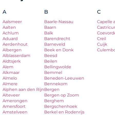
A
B
C
Aalsmeer
Baarle-Nassau
Capelle 
Aalten
Baarn
Castric
Achlum
Balk
Coevord
Aduard
Barendrecht
Creil
Aerdenhout
Barneveld
Cuijk
Albergen
Beek en Donk
Culemb
Alblasserdam
Beesd
Aldtsjerk
Beilen
Alem
Bellingwolde
Alkmaar
Bemmel
Almelo
Beneden-Leeuwen
Almere
Bennekom
Alphen aan den Rijn
Bergen
Alteveer
Bergen op Zoom
Amerongen
Berghem
Amersfoort
Bergschenhoek
Amstelveen
Berkel en Rodenrijs