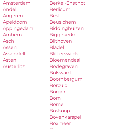
Amsterdam
Berkel-Enschot
Andel
Berlicum
Angeren
Best
Apeldoorn
Beusichem
Appingedam
Biddinghuizen
Arnhem
Biggekerke
Asch
Bilthoven
Assen
Bladel
Assendelft
Blitterswijck
Asten
Bloemendaal
Austerlitz
Bodegraven
Bolsward
Boornbergum
Borculo
Borger
Born
Borne
Boskoop
Bovenkarspel
Boxmeer