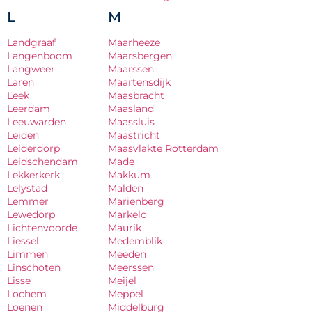
L
M
Landgraaf
Maarheeze
Langenboom
Maarsbergen
Langweer
Maarssen
Laren
Maartensdijk
Leek
Maasbracht
Leerdam
Maasland
Leeuwarden
Maassluis
Leiden
Maastricht
Leiderdorp
Maasvlakte Rotterdam
Leidschendam
Made
Lekkerkerk
Makkum
Lelystad
Malden
Lemmer
Marienberg
Lewedorp
Markelo
Lichtenvoorde
Maurik
Liessel
Medemblik
Limmen
Meeden
Linschoten
Meerssen
Lisse
Meijel
Lochem
Meppel
Loenen
Middelburg