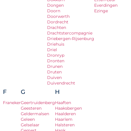
Dongen
Everdingen
Doorn
Ezinge
Doorwerth
Dordrecht
Drachten
Drachtstercompagnie
Driebergen-Rijsenburg
Driehuis
Driel
Dronryp
Dronten
Drunen
Druten
Duiven
Duivendrecht
F
G
H
Franeker
Geertruidenberg
Haaften
Geesteren
Haaksbergen
Geldermalsen
Haalderen
Geleen
Haarlem
Gelselaar
Halsteren
Gemert
Hank