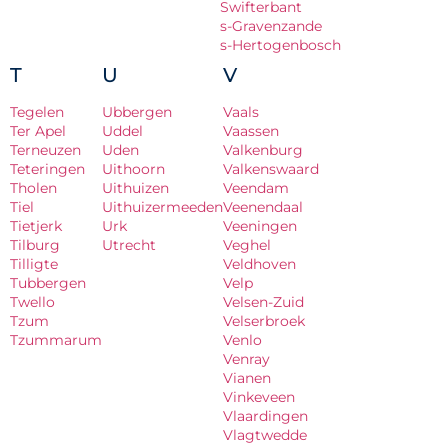
Swifterbant
s-Gravenzande
s-Hertogenbosch
T
U
V
Tegelen
Ubbergen
Vaals
Ter Apel
Uddel
Vaassen
Terneuzen
Uden
Valkenburg
Teteringen
Uithoorn
Valkenswaard
Tholen
Uithuizen
Veendam
Tiel
Uithuizermeeden
Veenendaal
Tietjerk
Urk
Veeningen
Tilburg
Utrecht
Veghel
Tilligte
Veldhoven
Tubbergen
Velp
Twello
Velsen-Zuid
Tzum
Velserbroek
Tzummarum
Venlo
Venray
Vianen
Vinkeveen
Vlaardingen
Vlagtwedde