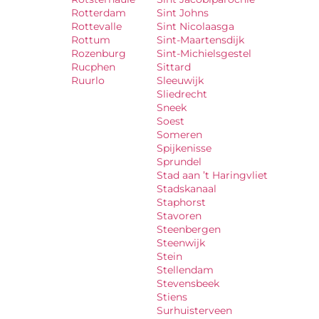
Rotterdam
Sint Johns
Rottevalle
Sint Nicolaasga
Rottum
Sint-Maartensdijk
Rozenburg
Sint-Michielsgestel
Rucphen
Sittard
Ruurlo
Sleeuwijk
Sliedrecht
Sneek
Soest
Someren
Spijkenisse
Sprundel
Stad aan ’t Haringvliet
Stadskanaal
Staphorst
Stavoren
Steenbergen
Steenwijk
Stein
Stellendam
Stevensbeek
Stiens
Surhuisterveen