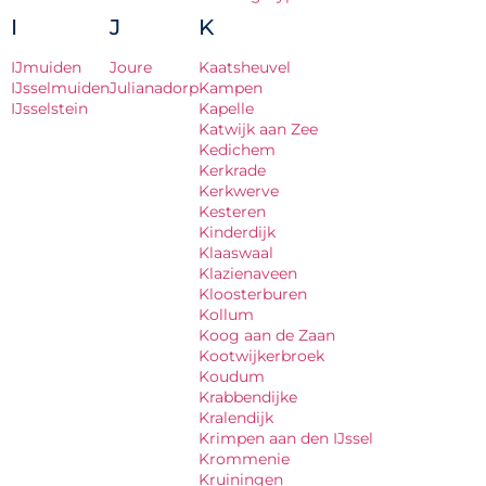
I
J
K
IJmuiden
Joure
Kaatsheuvel
IJsselmuiden
Julianadorp
Kampen
IJsselstein
Kapelle
Katwijk aan Zee
Kedichem
Kerkrade
Kerkwerve
Kesteren
Kinderdijk
Klaaswaal
Klazienaveen
Kloosterburen
Kollum
Koog aan de Zaan
Kootwijkerbroek
Koudum
Krabbendijke
Kralendijk
Krimpen aan den IJssel
Krommenie
Kruiningen