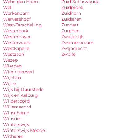
Wehe-den Hoorn
Zuid-Scharwoude
Well
Zuidbroek
Werkendam
Zuidhorn
Wervershoof
Zuidlaren
West-Terschelling
Zundert
Westerbork
Zutphen
Westerhoven
Zwaagdijk
Westervoort
Zwammerdam
Westkapelle
Zwijndrecht
Westzaan
Zwolle
Wezep
Wierden
Wieringerwerf
Wijchen
Wijhe
Wijk bij Duurstede
Wijk en Aalburg
Wilbertoord
Willemsoord
Winschoten
Winsum
Winterswijk
Winterswijk Meddo
Witharen