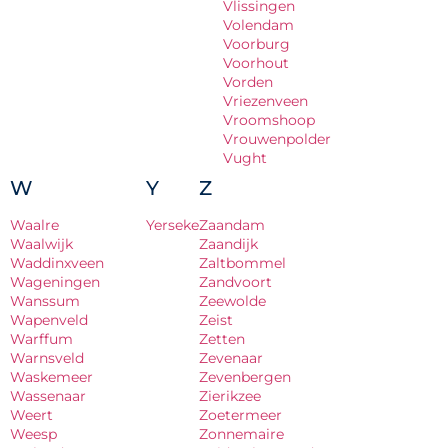
Vlissingen
Volendam
Voorburg
Voorhout
Vorden
Vriezenveen
Vroomshoop
Vrouwenpolder
Vught
W
Y
Z
Waalre
Yerseke
Zaandam
Waalwijk
Zaandijk
Waddinxveen
Zaltbommel
Wageningen
Zandvoort
Wanssum
Zeewolde
Wapenveld
Zeist
Warffum
Zetten
Warnsveld
Zevenaar
Waskemeer
Zevenbergen
Wassenaar
Zierikzee
Weert
Zoetermeer
Weesp
Zonnemaire