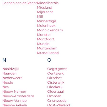
Loenen aan de Vecht
Middelharnis
Midsland
Mijdrecht
Mill
Minnertsga
Molenhoek
Monnickendam
Monster
Montfoort
Munein
Muntendam
Musselkanaal
N
O
Naaldwijk
Oegstgeest
Naarden
Oentsjerk
Nederweert
Oirschot
Neede
Oisterwijk
Nes
Oldekerk
Nieuw Namen
Oldenzaal
Nieuw-Amsterdam
Ommen
Nieuw-Vennep
Onstwedde
Nieuwe Pekela
Oost-Vlieland