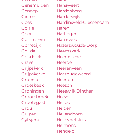
Genemuiden
Hansweert
Gennep
Hardenberg
Gieten
Harderwijk
Goes
Hardinxveld-Giessendam
Goirle
Haren
Goor
Harlingen
Gorinchem
Harreveld
Gorredijk
Hazerswoude-Dorp
Gouda
Heemskerk
Gouderak
Heemstede
Grave
Heerde
Grijpskerk
Heerenveen
Grijpskerke
Heerhugowaard
Groenlo
Heerlen
Groesbeek
Heesch
Groningen
Heeswijk Dinther
Grootebroek
Heeze
Grootegast
Heiloo
Grou
Helden
Gulpen
Hellendoorn
Gytsjerk
Hellevoetsluis
Helmond
Hengelo