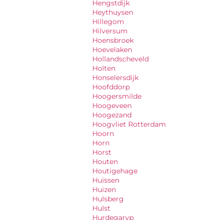
Hengstdijk
Heythuysen
Hillegom
Hilversum
Hoensbroek
Hoevelaken
Hollandscheveld
Holten
Honselersdijk
Hoofddorp
Hoogersmilde
Hoogeveen
Hoogezand
Hoogvliet Rotterdam
Hoorn
Horn
Horst
Houten
Houtigehage
Huissen
Huizen
Hulsberg
Hulst
Hurdegaryp