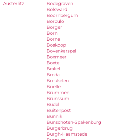
Austerlitz
Bodegraven
Bolsward
Boornbergum
Borculo
Borger
Born
Borne
Boskoop
Bovenkarspel
Boxmeer
Boxtel
Brakel
Breda
Breukelen
Brielle
Brummen
Brunssum
Budel
Buitenpost
Bunnik
Bunschoten-Spakenburg
Burgerbrug
Burgh-Haamstede