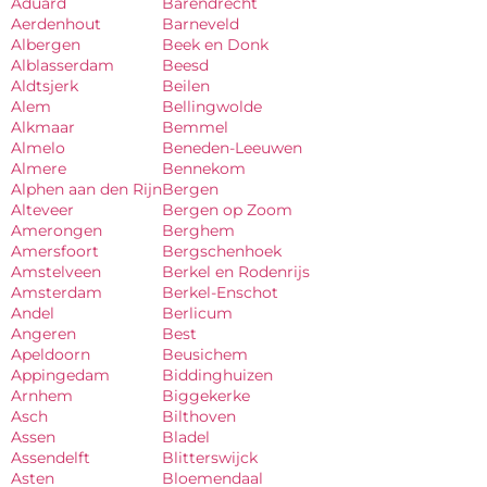
Aduard
Barendrecht
Aerdenhout
Barneveld
Albergen
Beek en Donk
Alblasserdam
Beesd
Aldtsjerk
Beilen
Alem
Bellingwolde
Alkmaar
Bemmel
Almelo
Beneden-Leeuwen
Almere
Bennekom
Alphen aan den Rijn
Bergen
Alteveer
Bergen op Zoom
Amerongen
Berghem
Amersfoort
Bergschenhoek
Amstelveen
Berkel en Rodenrijs
Amsterdam
Berkel-Enschot
Andel
Berlicum
Angeren
Best
Apeldoorn
Beusichem
Appingedam
Biddinghuizen
Arnhem
Biggekerke
Asch
Bilthoven
Assen
Bladel
Assendelft
Blitterswijck
Asten
Bloemendaal