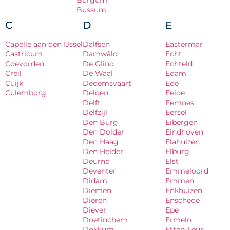
Burgum
Bussum
C
D
E
Capelle aan den IJssel
Dalfsen
Eastermar
Castricum
Damwâld
Echt
Coevorden
De Glind
Echteld
Creil
De Waal
Edam
Cuijk
Dedemsvaart
Ede
Culemborg
Delden
Eelde
Delft
Eemnes
Delfzijl
Eersel
Den Burg
Eibergen
Den Dolder
Eindhoven
Den Haag
Elahuizen
Den Helder
Elburg
Deurne
Elst
Deventer
Emmeloord
Didam
Emmen
Diemen
Enkhuizen
Dieren
Enschede
Diever
Epe
Doetinchem
Ermelo
Dokkum
Etten-Leur