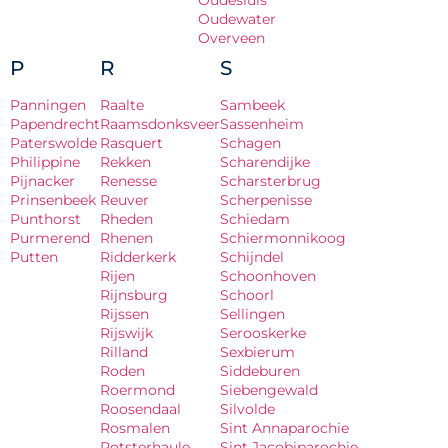
Oudesluis
Oudewater
Overveen
P
R
S
Panningen
Raalte
Sambeek
Papendrecht
Raamsdonksveer
Sassenheim
Paterswolde
Rasquert
Schagen
Philippine
Rekken
Scharendijke
Pijnacker
Renesse
Scharsterbrug
Prinsenbeek
Reuver
Scherpenisse
Punthorst
Rheden
Schiedam
Purmerend
Rhenen
Schiermonnikoog
Putten
Ridderkerk
Schijndel
Rijen
Schoonhoven
Rijnsburg
Schoorl
Rijssen
Sellingen
Rijswijk
Serooskerke
Rilland
Sexbierum
Roden
Siddeburen
Roermond
Siebengewald
Roosendaal
Silvolde
Rosmalen
Sint Annaparochie
Rotsterhaule
Sint Jacobiparochie