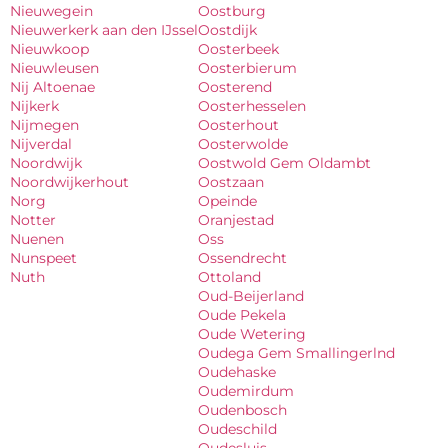
Nieuwegein
Oostburg
Nieuwerkerk aan den IJssel
Oostdijk
Nieuwkoop
Oosterbeek
Nieuwleusen
Oosterbierum
Nij Altoenae
Oosterend
Nijkerk
Oosterhesselen
Nijmegen
Oosterhout
Nijverdal
Oosterwolde
Noordwijk
Oostwold Gem Oldambt
Noordwijkerhout
Oostzaan
Norg
Opeinde
Notter
Oranjestad
Nuenen
Oss
Nunspeet
Ossendrecht
Nuth
Ottoland
Oud-Beijerland
Oude Pekela
Oude Wetering
Oudega Gem Smallingerlnd
Oudehaske
Oudemirdum
Oudenbosch
Oudeschild