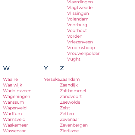
Vlaardingen
Vlagtwedde
Vlissingen
Volendam
Voorburg
Voorhout
Vorden
Vriezenveen
Vroomshoop
Vrouwenpolder
Vught
W
Y
Z
Waalre
Yerseke
Zaandam
Waalwijk
Zaandijk
Waddinxveen
Zaltbommel
Wageningen
Zandvoort
Wanssum
Zeewolde
Wapenveld
Zeist
Warffum
Zetten
Warnsveld
Zevenaar
Waskemeer
Zevenbergen
Wassenaar
Zierikzee