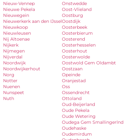
Nieuw-Vennep
Onstwedde
Nieuwe Pekela
Oost-Vlieland
Nieuwegein
Oostburg
Nieuwerkerk aan den IJssel
Oostdijk
Nieuwkoop
Oosterbeek
Nieuwleusen
Oosterbierum
Nij Altoenae
Oosterend
Nijkerk
Oosterhesselen
Nijmegen
Oosterhout
Nijverdal
Oosterwolde
Noordwijk
Oostwold Gem Oldambt
Noordwijkerhout
Oostzaan
Norg
Opeinde
Notter
Oranjestad
Nuenen
Oss
Nunspeet
Ossendrecht
Nuth
Ottoland
Oud-Beijerland
Oude Pekela
Oude Wetering
Oudega Gem Smallingerlnd
Oudehaske
Oudemirdum