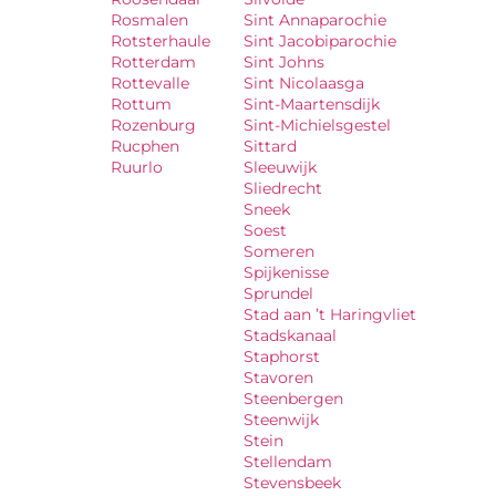
Rosmalen
Sint Annaparochie
Rotsterhaule
Sint Jacobiparochie
Rotterdam
Sint Johns
Rottevalle
Sint Nicolaasga
Rottum
Sint-Maartensdijk
Rozenburg
Sint-Michielsgestel
Rucphen
Sittard
Ruurlo
Sleeuwijk
Sliedrecht
Sneek
Soest
Someren
Spijkenisse
Sprundel
Stad aan ’t Haringvliet
Stadskanaal
Staphorst
Stavoren
Steenbergen
Steenwijk
Stein
Stellendam
Stevensbeek