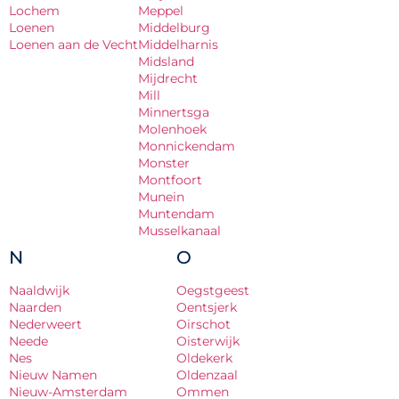
Lochem
Meppel
Loenen
Middelburg
Loenen aan de Vecht
Middelharnis
Midsland
Mijdrecht
Mill
Minnertsga
Molenhoek
Monnickendam
Monster
Montfoort
Munein
Muntendam
Musselkanaal
N
O
Naaldwijk
Oegstgeest
Naarden
Oentsjerk
Nederweert
Oirschot
Neede
Oisterwijk
Nes
Oldekerk
Nieuw Namen
Oldenzaal
Nieuw-Amsterdam
Ommen