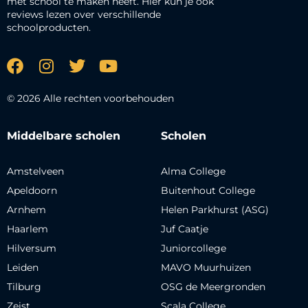
met school te maken heeft. Hier kun je ook
reviews lezen over verschillende
schoolproducten.
© 2026 Alle rechten voorbehouden
Middelbare scholen
Scholen
Amstelveen
Alma College
Apeldoorn
Buitenhout College
Arnhem
Helen Parkhurst (ASG)
Haarlem
Juf Caatje
Hilversum
Juniorcollege
Leiden
MAVO Muurhuizen
Tilburg
OSG de Meergronden
Zeist
Scala College