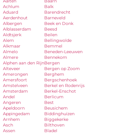
Aalten
Baarn
Achlum
Balk
Aduard
Barendrecht
Aerdenhout
Barneveld
Albergen
Beek en Donk
Alblasserdam
Beesd
Aldtsjerk
Beilen
Alem
Bellingwolde
Alkmaar
Bemmel
Almelo
Beneden-Leeuwen
Almere
Bennekom
Alphen aan den Rijn
Bergen
Alteveer
Bergen op Zoom
Amerongen
Berghem
Amersfoort
Bergschenhoek
Amstelveen
Berkel en Rodenrijs
Amsterdam
Berkel-Enschot
Andel
Berlicum
Angeren
Best
Apeldoorn
Beusichem
Appingedam
Biddinghuizen
Arnhem
Biggekerke
Asch
Bilthoven
Assen
Bladel