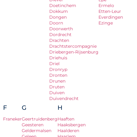
Doetinchem
Ermelo
Dokkum
Etten-Leur
Dongen
Everdingen
Doorn
Ezinge
Doorwerth
Dordrecht
Drachten
Drachtstercompagnie
Driebergen-Rijsenburg
Driehuis
Driel
Dronryp
Dronten
Drunen
Druten
Duiven
Duivendrecht
F
G
H
Franeker
Geertruidenberg
Haaften
Geesteren
Haaksbergen
Geldermalsen
Haalderen
Geleen
Haarlem