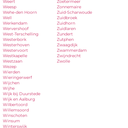
Weert
Zoetermeer
Weesp
Zonnemaire
Wehe-den Hoorn
Zuid-Scharwoude
Well
Zuidbroek
Werkendam
Zuidhorn
Wervershoof
Zuidlaren
West-Terschelling
Zundert
Westerbork
Zutphen
Westerhoven
Zwaagdijk
Westervoort
Zwammerdam
Westkapelle
Zwijndrecht
Westzaan
Zwolle
Wezep
Wierden
Wieringerwerf
Wijchen
Wijhe
Wijk bij Duurstede
Wijk en Aalburg
Wilbertoord
Willemsoord
Winschoten
Winsum
Winterswijk