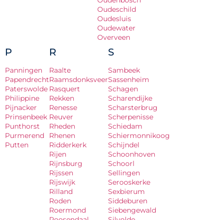
Oudenbosch
Oudeschild
Oudesluis
Oudewater
Overveen
P
R
S
Panningen
Raalte
Sambeek
Papendrecht
Raamsdonksveer
Sassenheim
Paterswolde
Rasquert
Schagen
Philippine
Rekken
Scharendijke
Pijnacker
Renesse
Scharsterbrug
Prinsenbeek
Reuver
Scherpenisse
Punthorst
Rheden
Schiedam
Purmerend
Rhenen
Schiermonnikoog
Putten
Ridderkerk
Schijndel
Rijen
Schoonhoven
Rijnsburg
Schoorl
Rijssen
Sellingen
Rijswijk
Serooskerke
Rilland
Sexbierum
Roden
Siddeburen
Roermond
Siebengewald
Roosendaal
Silvolde