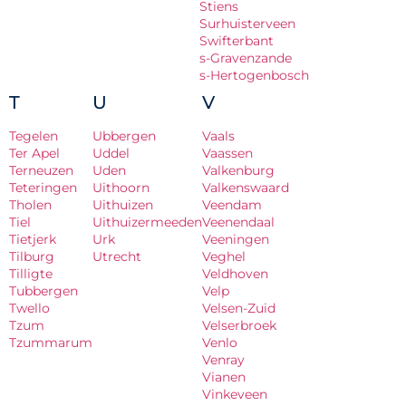
Stiens
Surhuisterveen
Swifterbant
s-Gravenzande
s-Hertogenbosch
T
U
V
Tegelen
Ubbergen
Vaals
Ter Apel
Uddel
Vaassen
Terneuzen
Uden
Valkenburg
Teteringen
Uithoorn
Valkenswaard
Tholen
Uithuizen
Veendam
Tiel
Uithuizermeeden
Veenendaal
Tietjerk
Urk
Veeningen
Tilburg
Utrecht
Veghel
Tilligte
Veldhoven
Tubbergen
Velp
Twello
Velsen-Zuid
Tzum
Velserbroek
Tzummarum
Venlo
Venray
Vianen
Vinkeveen