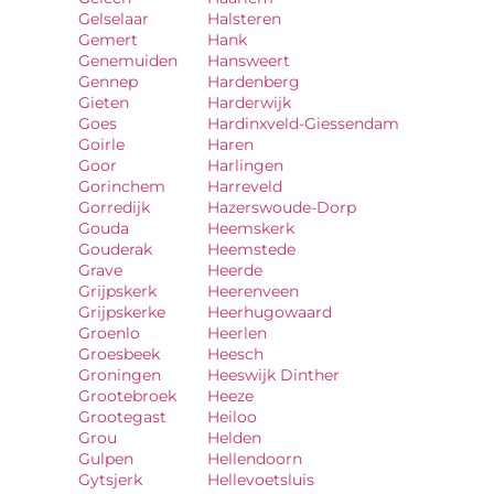
Gelselaar
Halsteren
Gemert
Hank
Genemuiden
Hansweert
Gennep
Hardenberg
Gieten
Harderwijk
Goes
Hardinxveld-Giessendam
Goirle
Haren
Goor
Harlingen
Gorinchem
Harreveld
Gorredijk
Hazerswoude-Dorp
Gouda
Heemskerk
Gouderak
Heemstede
Grave
Heerde
Grijpskerk
Heerenveen
Grijpskerke
Heerhugowaard
Groenlo
Heerlen
Groesbeek
Heesch
Groningen
Heeswijk Dinther
Grootebroek
Heeze
Grootegast
Heiloo
Grou
Helden
Gulpen
Hellendoorn
Gytsjerk
Hellevoetsluis