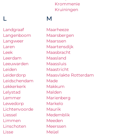
Krommenie
Kruiningen
L
M
Landgraaf
Maarheeze
Langenboom
Maarsbergen
Langweer
Maarssen
Laren
Maartensdijk
Leek
Maasbracht
Leerdam
Maasland
Leeuwarden
Maassluis
Leiden
Maastricht
Leiderdorp
Maasvlakte Rotterdam
Leidschendam
Made
Lekkerkerk
Makkum
Lelystad
Malden
Lemmer
Marienberg
Lewedorp
Markelo
Lichtenvoorde
Maurik
Liessel
Medemblik
Limmen
Meeden
Linschoten
Meerssen
Lisse
Meijel