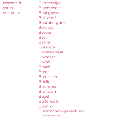
Assendelft
Blitterswijck
Asten
Bloemendaal
Austerlitz
Bodegraven
Bolsward
Boornbergum
Borculo
Borger
Born
Borne
Boskoop
Bovenkarspel
Boxmeer
Boxtel
Brakel
Breda
Breukelen
Brielle
Brummen
Brunssum
Budel
Buitenpost
Bunnik
Bunschoten-Spakenburg