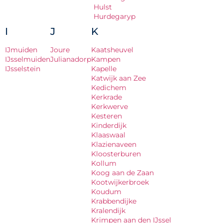
Hulst
Hurdegaryp
I
J
K
IJmuiden
Joure
Kaatsheuvel
IJsselmuiden
Julianadorp
Kampen
IJsselstein
Kapelle
Katwijk aan Zee
Kedichem
Kerkrade
Kerkwerve
Kesteren
Kinderdijk
Klaaswaal
Klazienaveen
Kloosterburen
Kollum
Koog aan de Zaan
Kootwijkerbroek
Koudum
Krabbendijke
Kralendijk
Krimpen aan den IJssel