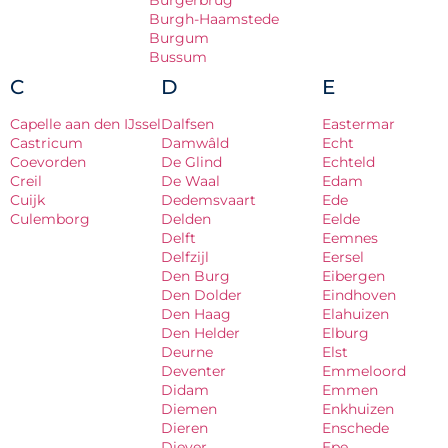
Burgerbrug
Burgh-Haamstede
Burgum
Bussum
C
D
E
Capelle aan den IJssel
Dalfsen
Eastermar
Castricum
Damwâld
Echt
Coevorden
De Glind
Echteld
Creil
De Waal
Edam
Cuijk
Dedemsvaart
Ede
Culemborg
Delden
Eelde
Delft
Eemnes
Delfzijl
Eersel
Den Burg
Eibergen
Den Dolder
Eindhoven
Den Haag
Elahuizen
Den Helder
Elburg
Deurne
Elst
Deventer
Emmeloord
Didam
Emmen
Diemen
Enkhuizen
Dieren
Enschede
Diever
Epe