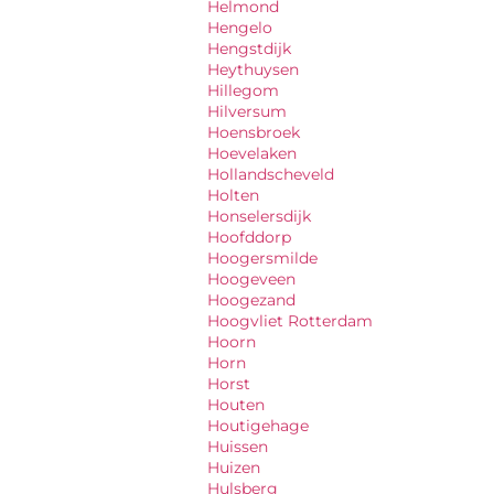
Helmond
Hengelo
Hengstdijk
Heythuysen
Hillegom
Hilversum
Hoensbroek
Hoevelaken
Hollandscheveld
Holten
Honselersdijk
Hoofddorp
Hoogersmilde
Hoogeveen
Hoogezand
Hoogvliet Rotterdam
Hoorn
Horn
Horst
Houten
Houtigehage
Huissen
Huizen
Hulsberg