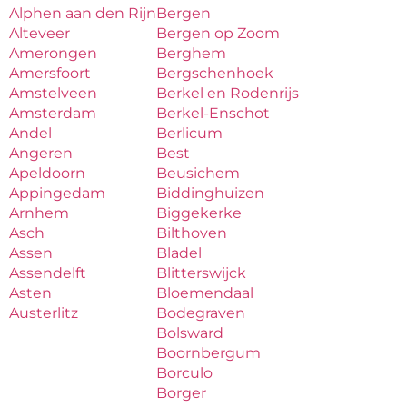
Alphen aan den Rijn
Bergen
Alteveer
Bergen op Zoom
Amerongen
Berghem
Amersfoort
Bergschenhoek
Amstelveen
Berkel en Rodenrijs
Amsterdam
Berkel-Enschot
Andel
Berlicum
Angeren
Best
Apeldoorn
Beusichem
Appingedam
Biddinghuizen
Arnhem
Biggekerke
Asch
Bilthoven
Assen
Bladel
Assendelft
Blitterswijck
Asten
Bloemendaal
Austerlitz
Bodegraven
Bolsward
Boornbergum
Borculo
Borger