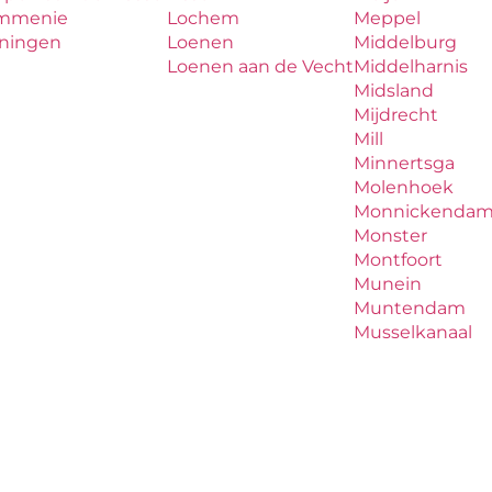
mmenie
Lochem
Meppel
iningen
Loenen
Middelburg
Loenen aan de Vecht
Middelharnis
Midsland
Mijdrecht
Mill
Minnertsga
Molenhoek
Monnickenda
Monster
Montfoort
Munein
Muntendam
Musselkanaal