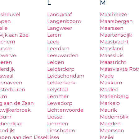
L
M
tsheuvel
Landgraaf
Maarheeze
mpen
Langenboom
Maarsbergen
lle
Langweer
Maarssen
ijk aan Zee
Laren
Maartensdijk
ichem
Leek
Maasbracht
krade
Leerdam
Maasland
kwerve
Leeuwarden
Maassluis
teren
Leiden
Maastricht
erdijk
Leiderdorp
Maasvlakte Ro
aswaal
Leidschendam
Made
zienaveen
Lekkerkerk
Makkum
osterburen
Lelystad
Malden
lum
Lemmer
Marienberg
g aan de Zaan
Lewedorp
Markelo
twijkerbroek
Lichtenvoorde
Maurik
udum
Liessel
Medemblik
bbendijke
Limmen
Meeden
endijk
Linschoten
Meerssen
pen aan den IJssel
Lisse
Meijel