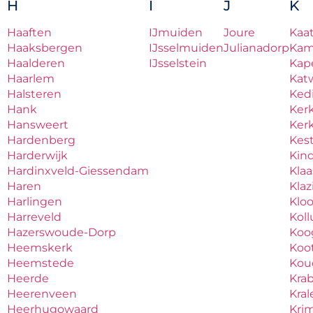
H
I
J
K
Haaften
IJmuiden
Joure
Kaa
Haaksbergen
IJsselmuiden
Julianadorp
Ka
Haalderen
IJsselstein
Kape
Haarlem
Katw
Halsteren
Ked
Hank
Ker
Hansweert
Ker
Hardenberg
Kes
Harderwijk
Kind
Hardinxveld-Giessendam
Kla
Haren
Kla
Harlingen
Klo
Harreveld
Kol
Hazerswoude-Dorp
Koo
Heemskerk
Koo
Heemstede
Ko
Heerde
Kra
Heerenveen
Kral
Heerhugowaard
Krim