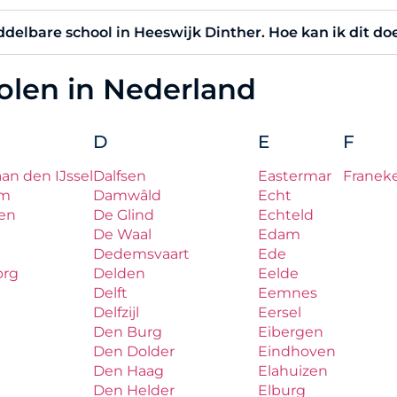
iddelbare school in Heeswijk Dinther. Hoe kan ik dit do
holen in Nederland
D
E
F
aan den IJssel
Dalfsen
Eastermar
Franek
um
Damwâld
Echt
en
De Glind
Echteld
De Waal
Edam
Dedemsvaart
Ede
org
Delden
Eelde
Delft
Eemnes
Delfzijl
Eersel
Den Burg
Eibergen
Den Dolder
Eindhoven
Den Haag
Elahuizen
Den Helder
Elburg