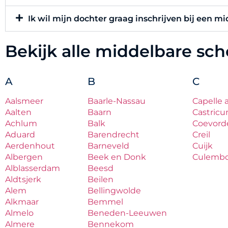
Ik wil mijn dochter graag inschrijven bij een m
Bekijk alle middelbare sc
A
B
C
Aalsmeer
Baarle-Nassau
Capelle 
Aalten
Baarn
Castric
Achlum
Balk
Coevord
Aduard
Barendrecht
Creil
Aerdenhout
Barneveld
Cuijk
Albergen
Beek en Donk
Culemb
Alblasserdam
Beesd
Aldtsjerk
Beilen
Alem
Bellingwolde
Alkmaar
Bemmel
Almelo
Beneden-Leeuwen
Almere
Bennekom