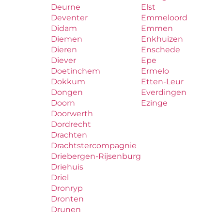
Deurne
Elst
Deventer
Emmeloord
Didam
Emmen
Diemen
Enkhuizen
Dieren
Enschede
Diever
Epe
Doetinchem
Ermelo
Dokkum
Etten-Leur
Dongen
Everdingen
Doorn
Ezinge
Doorwerth
Dordrecht
Drachten
Drachtstercompagnie
Driebergen-Rijsenburg
Driehuis
Driel
Dronryp
Dronten
Drunen