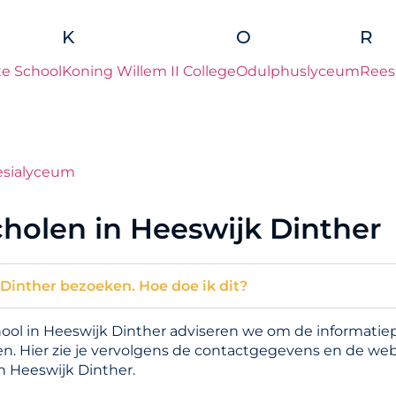
K
O
R
e School
Koning Willem II College
Odulphuslyceum
Rees
esialyceum
holen in Heeswijk Dinther
 Dinther bezoeken. Hoe doe ik dit?
l in Heeswijk Dinther adviseren we om de informatiepa
n. Hier zie je vervolgens de contactgegevens en de web
n Heeswijk Dinther.