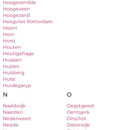
Hoogersmilde
Hoogeveen
Hoogezand
Hoogvliet Rotterdam
Hoorn
Horn
Horst
Houten
Houtigehage
Huissen
Huizen
Hulsberg
Hulst
Hurdegaryp
N
O
Naaldwijk
Oegstgeest
Naarden
Oentsjerk
Nederweert
Oirschot
Neede
Oisterwijk