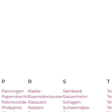
P
R
S
T
Panningen
Raalte
Sambeek
Te
Papendrecht
Raamsdonksveer
Sassenheim
Te
Paterswolde
Rasquert
Schagen
Te
Philippine
Rekken
Scharendijke
Te