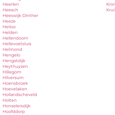
Heerlen
Kro
Heesch
Kru
Heeswijk Dinther
Heeze
Heiloo
Helden
Hellendoorn
Hellevoetsluis
Helmond
Hengelo
Hengstdijk
Heythuysen
Hillegom
Hilversum
Hoensbroek
Hoevelaken
Hollandscheveld
Holten
Honselersdijk
Hoofddorp