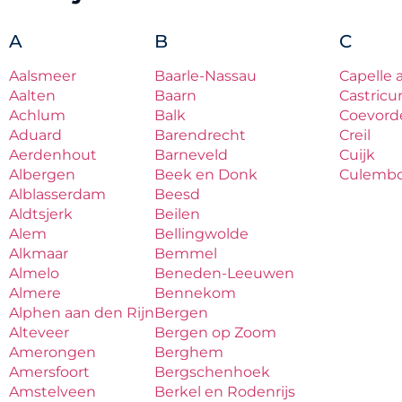
A
B
C
Aalsmeer
Baarle-Nassau
Capelle 
Aalten
Baarn
Castric
Achlum
Balk
Coevord
Aduard
Barendrecht
Creil
Aerdenhout
Barneveld
Cuijk
Albergen
Beek en Donk
Culemb
Alblasserdam
Beesd
Aldtsjerk
Beilen
Alem
Bellingwolde
Alkmaar
Bemmel
Almelo
Beneden-Leeuwen
Almere
Bennekom
Alphen aan den Rijn
Bergen
Alteveer
Bergen op Zoom
Amerongen
Berghem
Amersfoort
Bergschenhoek
Amstelveen
Berkel en Rodenrijs