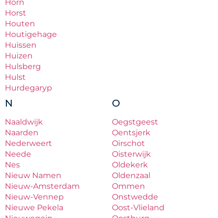
Horn
Horst
Houten
Houtigehage
Huissen
Huizen
Hulsberg
Hulst
Hurdegaryp
N
O
Naaldwijk
Oegstgeest
Naarden
Oentsjerk
Nederweert
Oirschot
Neede
Oisterwijk
Nes
Oldekerk
Nieuw Namen
Oldenzaal
Nieuw-Amsterdam
Ommen
Nieuw-Vennep
Onstwedde
Nieuwe Pekela
Oost-Vlieland