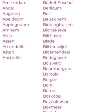
Amsterdam
Berkel-Enschot
Andel
Berlicum
Angeren
Best
Apeldoorn
Beusichem
Appingedam
Biddinghuizen
Arnhem
Biggekerke
Asch
Bilthoven
Assen
Bladel
Assendelft
Blitterswijck
Asten
Bloemendaal
Austerlitz
Bodegraven
Bolsward
Boornbergum
Borculo
Borger
Born
Borne
Boskoop
Bovenkarspel
Boxmeer