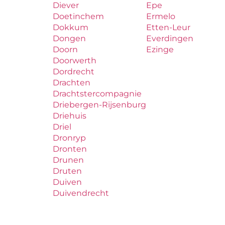
Diever
Epe
Doetinchem
Ermelo
Dokkum
Etten-Leur
Dongen
Everdingen
Doorn
Ezinge
Doorwerth
Dordrecht
Drachten
Drachtstercompagnie
Driebergen-Rijsenburg
Driehuis
Driel
Dronryp
Dronten
Drunen
Druten
Duiven
Duivendrecht