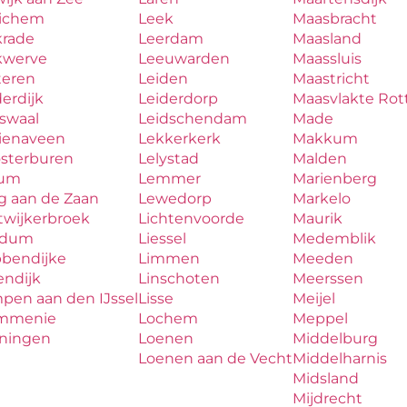
ichem
Leek
Maasbracht
krade
Leerdam
Maasland
kwerve
Leeuwarden
Maassluis
teren
Leiden
Maastricht
erdijk
Leiderdorp
Maasvlakte Ro
aswaal
Leidschendam
Made
zienaveen
Lekkerkerk
Makkum
osterburen
Lelystad
Malden
lum
Lemmer
Marienberg
g aan de Zaan
Lewedorp
Markelo
twijkerbroek
Lichtenvoorde
Maurik
udum
Liessel
Medemblik
bbendijke
Limmen
Meeden
endijk
Linschoten
Meerssen
pen aan den IJssel
Lisse
Meijel
mmenie
Lochem
Meppel
iningen
Loenen
Middelburg
Loenen aan de Vecht
Middelharnis
Midsland
Mijdrecht