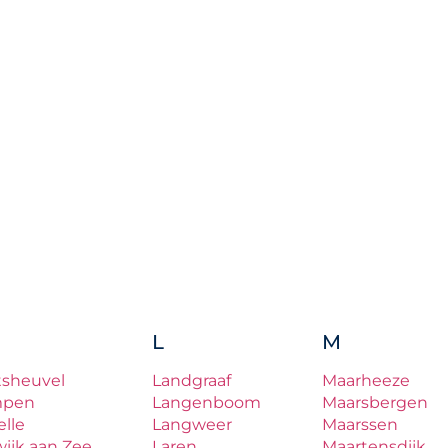
L
M
tsheuvel
Landgraaf
Maarheeze
mpen
Langenboom
Maarsbergen
lle
Langweer
Maarssen
ijk aan Zee
Laren
Maartensdijk