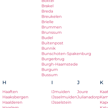
Boxtel
Brakel
Breda
Breukelen
Brielle
Brummen
Brunssum
Budel
Buitenpost
Bunnik
Bunschoten-Spakenburg
Burgerbrug
Burgh-Haamstede
Burgum
Bussum
H
I
J
K
Haaften
IJmuiden
Joure
Kaa
Haaksbergen
IJsselmuiden
Julianadorp
Ka
Haalderen
IJsselstein
Kape
Haarlem
Katw