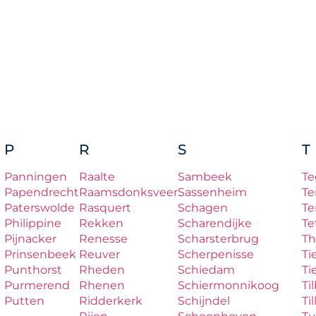
P
R
S
T
Panningen
Raalte
Sambeek
Te
Papendrecht
Raamsdonksveer
Sassenheim
Te
Paterswolde
Rasquert
Schagen
Te
Philippine
Rekken
Scharendijke
Te
Pijnacker
Renesse
Scharsterbrug
Th
Prinsenbeek
Reuver
Scherpenisse
Ti
Punthorst
Rheden
Schiedam
Ti
Purmerend
Rhenen
Schiermonnikoog
Ti
Putten
Ridderkerk
Schijndel
Til