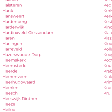
Halsteren
Ked
Hank
Ker
Hansweert
Ker
Hardenberg
Kes
Harderwijk
Kind
Hardinxveld-Giessendam
Kla
Haren
Kla
Harlingen
Klo
Harreveld
Kol
Hazerswoude-Dorp
Koo
Heemskerk
Koo
Heemstede
Ko
Heerde
Kra
Heerenveen
Kral
Heerhugowaard
Krim
Heerlen
Kro
Heesch
Kru
Heeswijk Dinther
Heeze
Heiloo