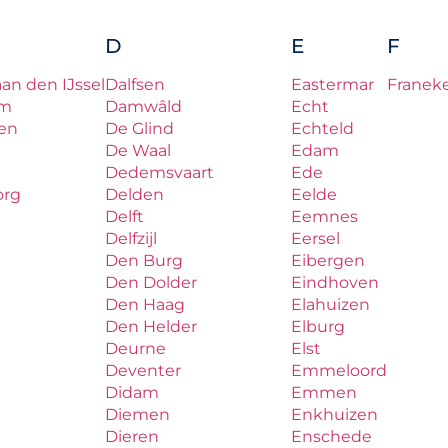
D
E
F
aan den IJssel
Dalfsen
Eastermar
Franek
um
Damwâld
Echt
en
De Glind
Echteld
De Waal
Edam
Dedemsvaart
Ede
org
Delden
Eelde
Delft
Eemnes
Delfzijl
Eersel
Den Burg
Eibergen
Den Dolder
Eindhoven
Den Haag
Elahuizen
Den Helder
Elburg
Deurne
Elst
Deventer
Emmeloord
Didam
Emmen
Diemen
Enkhuizen
Dieren
Enschede