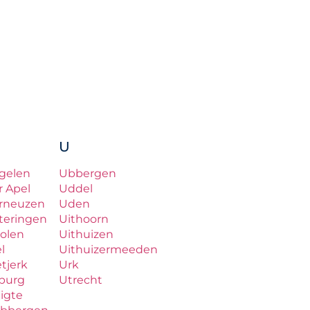
U
gelen
Ubbergen
r Apel
Uddel
rneuzen
Uden
teringen
Uithoorn
olen
Uithuizen
el
Uithuizermeeden
etjerk
Urk
lburg
Utrecht
ligte