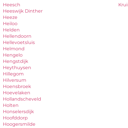
Heesch
Kru
Heeswijk Dinther
Heeze
Heiloo
Helden
Hellendoorn
Hellevoetsluis
Helmond
Hengelo
Hengstdijk
Heythuysen
Hillegom
Hilversum
Hoensbroek
Hoevelaken
Hollandscheveld
Holten
Honselersdijk
Hoofddorp
Hoogersmilde