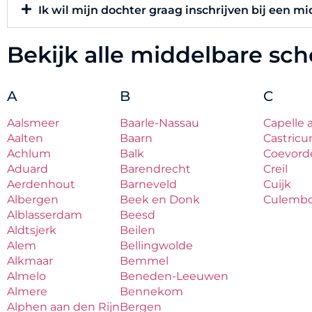
Ik wil mijn dochter graag inschrijven bij een m
Bekijk alle middelbare sc
A
B
C
Aalsmeer
Baarle-Nassau
Capelle 
Aalten
Baarn
Castric
Achlum
Balk
Coevord
Aduard
Barendrecht
Creil
Aerdenhout
Barneveld
Cuijk
Albergen
Beek en Donk
Culemb
Alblasserdam
Beesd
Aldtsjerk
Beilen
Alem
Bellingwolde
Alkmaar
Bemmel
Almelo
Beneden-Leeuwen
Almere
Bennekom
Alphen aan den Rijn
Bergen