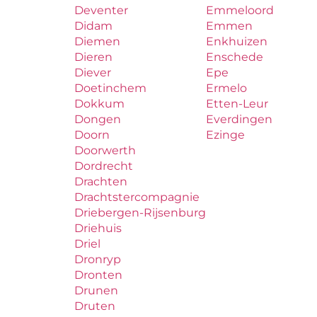
Deventer
Emmeloord
Didam
Emmen
Diemen
Enkhuizen
Dieren
Enschede
Diever
Epe
Doetinchem
Ermelo
Dokkum
Etten-Leur
Dongen
Everdingen
Doorn
Ezinge
Doorwerth
Dordrecht
Drachten
Drachtstercompagnie
Driebergen-Rijsenburg
Driehuis
Driel
Dronryp
Dronten
Drunen
Druten