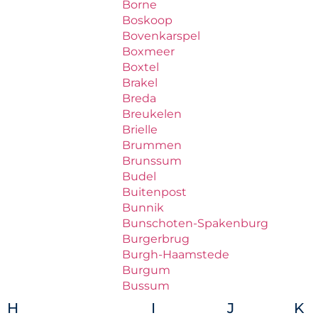
Borne
Boskoop
Bovenkarspel
Boxmeer
Boxtel
Brakel
Breda
Breukelen
Brielle
Brummen
Brunssum
Budel
Buitenpost
Bunnik
Bunschoten-Spakenburg
Burgerbrug
Burgh-Haamstede
Burgum
Bussum
H
I
J
K