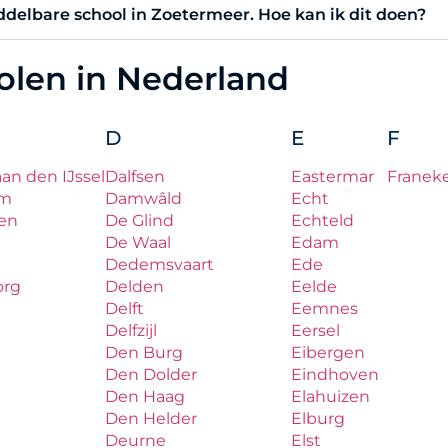
iddelbare school in Zoetermeer. Hoe kan ik dit doen?
holen in Nederland
D
E
F
aan den IJssel
Dalfsen
Eastermar
Franek
um
Damwâld
Echt
en
De Glind
Echteld
De Waal
Edam
Dedemsvaart
Ede
org
Delden
Eelde
Delft
Eemnes
Delfzijl
Eersel
Den Burg
Eibergen
Den Dolder
Eindhoven
Den Haag
Elahuizen
Den Helder
Elburg
Deurne
Elst