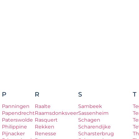
P
R
S
T
Panningen
Raalte
Sambeek
Te
Papendrecht
Raamsdonksveer
Sassenheim
Te
Paterswolde
Rasquert
Schagen
Te
Philippine
Rekken
Scharendijke
Te
Pijnacker
Renesse
Scharsterbrug
Th