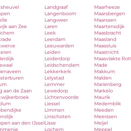
tsheuvel
Landgraaf
Maarheeze
mpen
Langenboom
Maarsbergen
lle
Langweer
Maarssen
ijk aan Zee
Laren
Maartensdijk
ichem
Leek
Maasbracht
krade
Leerdam
Maasland
kwerve
Leeuwarden
Maassluis
teren
Leiden
Maastricht
erdijk
Leiderdorp
Maasvlakte Ro
aswaal
Leidschendam
Made
zienaveen
Lekkerkerk
Makkum
osterburen
Lelystad
Malden
lum
Lemmer
Marienberg
g aan de Zaan
Lewedorp
Markelo
twijkerbroek
Lichtenvoorde
Maurik
udum
Liessel
Medemblik
bbendijke
Limmen
Meeden
endijk
Linschoten
Meerssen
pen aan den IJssel
Lisse
Meijel
mmenie
Lochem
Meppel