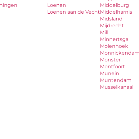
iningen
Loenen
Middelburg
Loenen aan de Vecht
Middelharnis
Midsland
Mijdrecht
Mill
Minnertsga
Molenhoek
Monnickenda
Monster
Montfoort
Munein
Muntendam
Musselkanaal