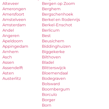
Alteveer
Bergen op Zoom
Amerongen
Berghem
Amersfoort
Bergschenhoek
Amstelveen
Berkel en Rodenrijs
Amsterdam
Berkel-Enschot
Andel
Berlicum
Angeren
Best
Apeldoorn
Beusichem
Appingedam
Biddinghuizen
Arnhem
Biggekerke
Asch
Bilthoven
Assen
Bladel
Assendelft
Blitterswijck
Asten
Bloemendaal
Austerlitz
Bodegraven
Bolsward
Boornbergum
Borculo
Borger
Born