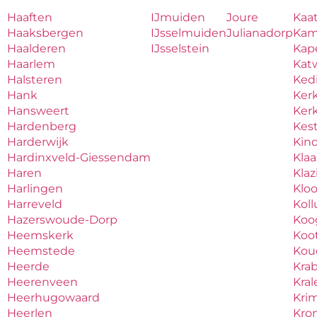
Haaften
IJmuiden
Joure
Kaa
Haaksbergen
IJsselmuiden
Julianadorp
Ka
Haalderen
IJsselstein
Kape
Haarlem
Katw
Halsteren
Ked
Hank
Ker
Hansweert
Ker
Hardenberg
Kes
Harderwijk
Kind
Hardinxveld-Giessendam
Kla
Haren
Kla
Harlingen
Klo
Harreveld
Kol
Hazerswoude-Dorp
Koo
Heemskerk
Koo
Heemstede
Ko
Heerde
Kra
Heerenveen
Kral
Heerhugowaard
Krim
Heerlen
Kro