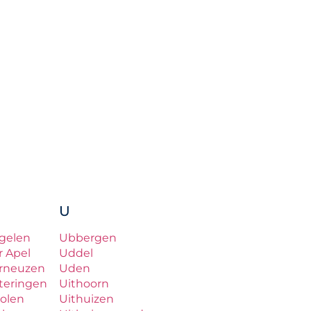
U
gelen
Ubbergen
r Apel
Uddel
rneuzen
Uden
teringen
Uithoorn
olen
Uithuizen