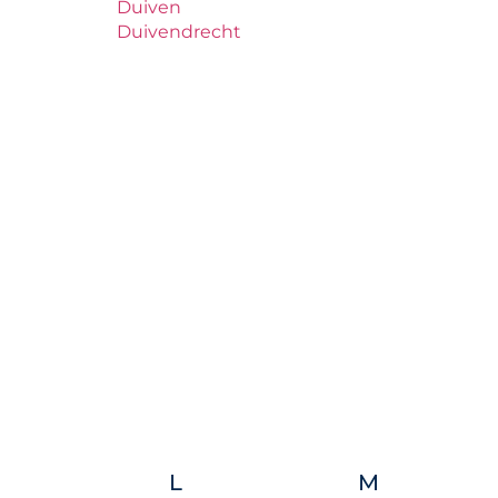
Duiven
Duivendrecht
L
M