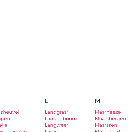
L
M
tsheuvel
Landgraaf
Maarheeze
mpen
Langenboom
Maarsbergen
lle
Langweer
Maarssen
ijk aan Zee
Laren
Maartensdijk