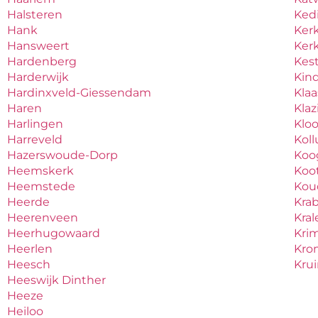
Halsteren
Ked
Hank
Ker
Hansweert
Ker
Hardenberg
Kes
Harderwijk
Kind
Hardinxveld-Giessendam
Kla
Haren
Kla
Harlingen
Klo
Harreveld
Kol
Hazerswoude-Dorp
Koo
Heemskerk
Koo
Heemstede
Ko
Heerde
Kra
Heerenveen
Kral
Heerhugowaard
Krim
Heerlen
Kro
Heesch
Kru
Heeswijk Dinther
Heeze
Heiloo