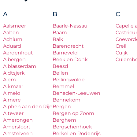
A
B
C
Aalsmeer
Baarle-Nassau
Capelle 
Aalten
Baarn
Castric
Achlum
Balk
Coevord
Aduard
Barendrecht
Creil
Aerdenhout
Barneveld
Cuijk
Albergen
Beek en Donk
Culemb
Alblasserdam
Beesd
Aldtsjerk
Beilen
Alem
Bellingwolde
Alkmaar
Bemmel
Almelo
Beneden-Leeuwen
Almere
Bennekom
Alphen aan den Rijn
Bergen
Alteveer
Bergen op Zoom
Amerongen
Berghem
Amersfoort
Bergschenhoek
Amstelveen
Berkel en Rodenrijs