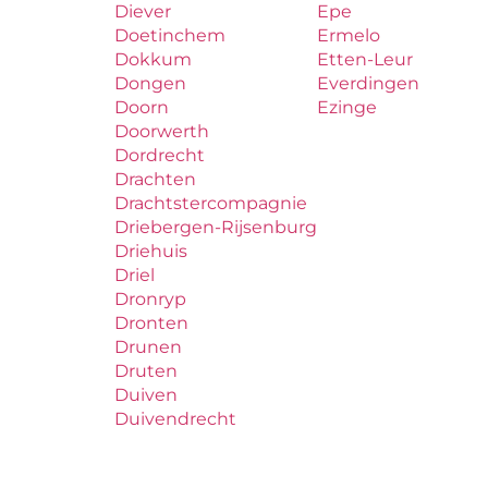
Diever
Epe
Doetinchem
Ermelo
Dokkum
Etten-Leur
Dongen
Everdingen
Doorn
Ezinge
Doorwerth
Dordrecht
Drachten
Drachtstercompagnie
Driebergen-Rijsenburg
Driehuis
Driel
Dronryp
Dronten
Drunen
Druten
Duiven
Duivendrecht