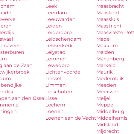
ichem
Leek
Maasbracht
krade
Leerdam
Maasland
kwerve
Leeuwarden
Maassluis
teren
Leiden
Maastricht
erdijk
Leiderdorp
Maasvlakte Ro
aswaal
Leidschendam
Made
zienaveen
Lekkerkerk
Makkum
osterburen
Lelystad
Malden
lum
Lemmer
Marienberg
g aan de Zaan
Lewedorp
Markelo
twijkerbroek
Lichtenvoorde
Maurik
udum
Liessel
Medemblik
bbendijke
Limmen
Meeden
endijk
Linschoten
Meerssen
pen aan den IJssel
Lisse
Meijel
mmenie
Lochem
Meppel
iningen
Loenen
Middelburg
Loenen aan de Vecht
Middelharnis
Midsland
Mijdrecht