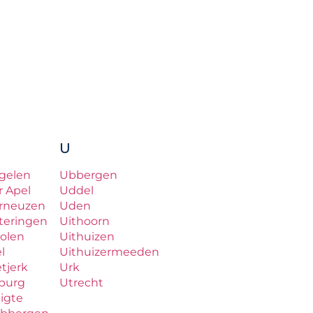
U
gelen
Ubbergen
r Apel
Uddel
rneuzen
Uden
teringen
Uithoorn
olen
Uithuizen
el
Uithuizermeeden
etjerk
Urk
lburg
Utrecht
ligte