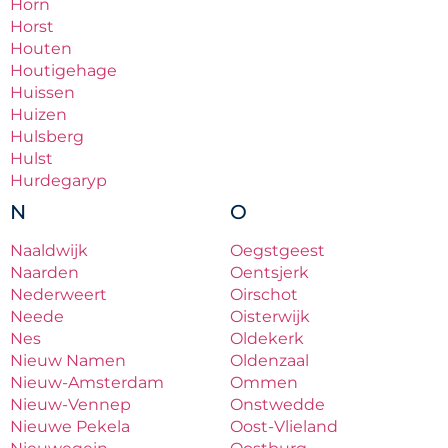
Horn
Horst
Houten
Houtigehage
Huissen
Huizen
Hulsberg
Hulst
Hurdegaryp
N
O
Naaldwijk
Oegstgeest
Naarden
Oentsjerk
Nederweert
Oirschot
Neede
Oisterwijk
Nes
Oldekerk
Nieuw Namen
Oldenzaal
Nieuw-Amsterdam
Ommen
Nieuw-Vennep
Onstwedde
Nieuwe Pekela
Oost-Vlieland