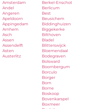
Amsterdam
Berkel-Enschot
Andel
Berlicum
Angeren
Best
Apeldoorn
Beusichem
Appingedam
Biddinghuizen
Arnhem
Biggekerke
Asch
Bilthoven
Assen
Bladel
Assendelft
Blitterswijck
Asten
Bloemendaal
Austerlitz
Bodegraven
Bolsward
Boornbergum
Borculo
Borger
Born
Borne
Boskoop
Bovenkarspel
Boxmeer