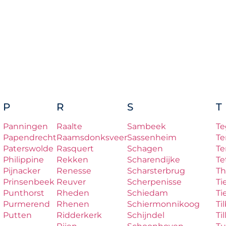
P
R
S
T
Panningen
Raalte
Sambeek
Te
Papendrecht
Raamsdonksveer
Sassenheim
Te
Paterswolde
Rasquert
Schagen
Te
Philippine
Rekken
Scharendijke
Te
Pijnacker
Renesse
Scharsterbrug
Th
Prinsenbeek
Reuver
Scherpenisse
Ti
Punthorst
Rheden
Schiedam
Ti
Purmerend
Rhenen
Schiermonnikoog
Ti
Putten
Ridderkerk
Schijndel
Til