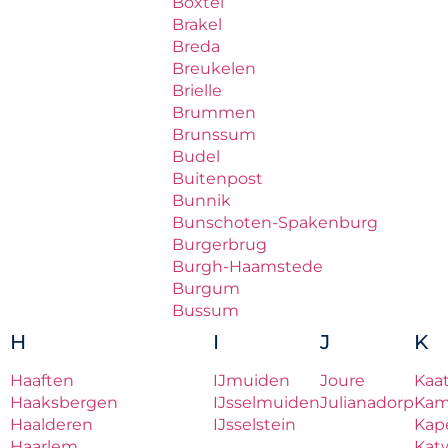
Boxtel
Brakel
Breda
Breukelen
Brielle
Brummen
Brunssum
Budel
Buitenpost
Bunnik
Bunschoten-Spakenburg
Burgerbrug
Burgh-Haamstede
Burgum
Bussum
H
I
J
K
Haaften
IJmuiden
Joure
Kaa
Haaksbergen
IJsselmuiden
Julianadorp
Ka
Haalderen
IJsselstein
Kape
Haarlem
Katw