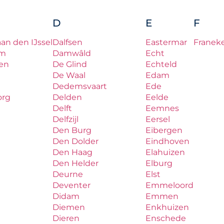
D
E
F
aan den IJssel
Dalfsen
Eastermar
Franek
um
Damwâld
Echt
en
De Glind
Echteld
De Waal
Edam
Dedemsvaart
Ede
org
Delden
Eelde
Delft
Eemnes
Delfzijl
Eersel
Den Burg
Eibergen
Den Dolder
Eindhoven
Den Haag
Elahuizen
Den Helder
Elburg
Deurne
Elst
Deventer
Emmeloord
Didam
Emmen
Diemen
Enkhuizen
Dieren
Enschede