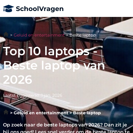
Geluid en entertainment
Beste laptop
Top 10 laptops -
Beste laptop van
2026
Laatst bijgewerkt: 1 jan. 2026
Geluid en entertainment
Beste laptop
Op zoek naar de beste laptops van 2026? Dan zit je
bij ons goed! Lees snel verder om de beste laptop te