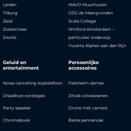
Leiden
MAVO Muurhuizen
Tilburg
OSG de Meergronden
Zeist
Scala College
Zoetermeer
Winford Amsterdam –
Zwolle
particulier onderwijs
Yuverta Alphen aan den Rijn
Geluid en
Persoonlijke
entertainment
accessoires
Noise cancelling koptelefoon
Fietshelm dames
Draadloze oordopjes
Zitzak volwassenen
Party speaker
Drone met camera
Chromebook
Beste pennenzak