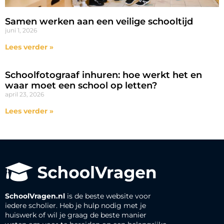
Samen werken aan een veilige schooltijd
juni 1, 2026
Lees verder »
Schoolfotograaf inhuren: hoe werkt het en
waar moet een school op letten?
april 23, 2026
Lees verder »
SchoolVragen.nl
is de beste website voor
iedere scholier. Heb je hulp nodig met je
huiswerk of wil je graag de beste manier