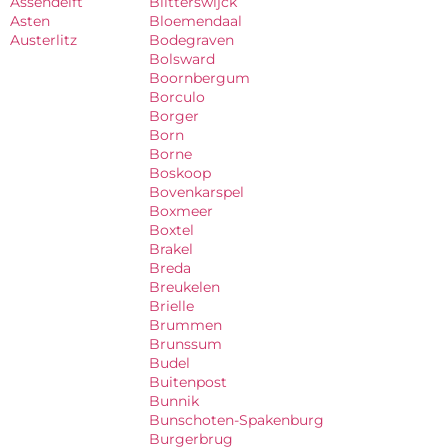
Assendelft
Blitterswijck
Asten
Bloemendaal
Austerlitz
Bodegraven
Bolsward
Boornbergum
Borculo
Borger
Born
Borne
Boskoop
Bovenkarspel
Boxmeer
Boxtel
Brakel
Breda
Breukelen
Brielle
Brummen
Brunssum
Budel
Buitenpost
Bunnik
Bunschoten-Spakenburg
Burgerbrug