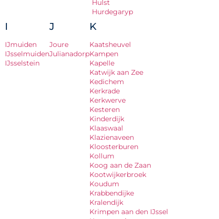
Hulst
Hurdegaryp
I
J
K
IJmuiden
Joure
Kaatsheuvel
IJsselmuiden
Julianadorp
Kampen
IJsselstein
Kapelle
Katwijk aan Zee
Kedichem
Kerkrade
Kerkwerve
Kesteren
Kinderdijk
Klaaswaal
Klazienaveen
Kloosterburen
Kollum
Koog aan de Zaan
Kootwijkerbroek
Koudum
Krabbendijke
Kralendijk
Krimpen aan den IJssel