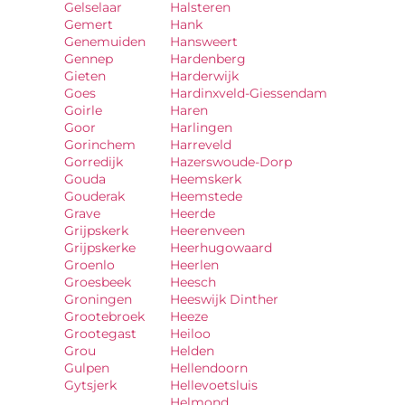
Gelselaar
Halsteren
Gemert
Hank
Genemuiden
Hansweert
Gennep
Hardenberg
Gieten
Harderwijk
Goes
Hardinxveld-Giessendam
Goirle
Haren
Goor
Harlingen
Gorinchem
Harreveld
Gorredijk
Hazerswoude-Dorp
Gouda
Heemskerk
Gouderak
Heemstede
Grave
Heerde
Grijpskerk
Heerenveen
Grijpskerke
Heerhugowaard
Groenlo
Heerlen
Groesbeek
Heesch
Groningen
Heeswijk Dinther
Grootebroek
Heeze
Grootegast
Heiloo
Grou
Helden
Gulpen
Hellendoorn
Gytsjerk
Hellevoetsluis
Helmond