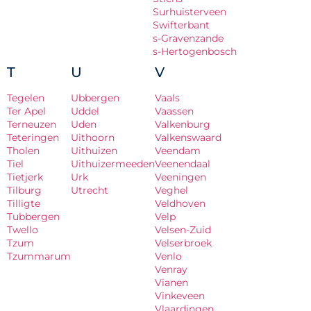
Surhuisterveen
Swifterbant
s-Gravenzande
s-Hertogenbosch
T
U
V
Tegelen
Ubbergen
Vaals
Ter Apel
Uddel
Vaassen
Terneuzen
Uden
Valkenburg
Teteringen
Uithoorn
Valkenswaard
Tholen
Uithuizen
Veendam
Tiel
Uithuizermeeden
Veenendaal
Tietjerk
Urk
Veeningen
Tilburg
Utrecht
Veghel
Tilligte
Veldhoven
Tubbergen
Velp
Twello
Velsen-Zuid
Tzum
Velserbroek
Tzummarum
Venlo
Venray
Vianen
Vinkeveen
Vlaardingen