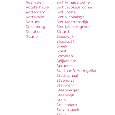
Rosmalen
Sint Annaparochie
Rotsterhaule
Sint Jacobiparochie
Rotterdam
Sint Johns
Rottevalle
Sint Nicolaasga
Rottum
Sint-Maartensdijk
Rozenburg
Sint-Michielsgestel
Rucphen
Sittard
Ruurlo
Sleeuwijk
Sliedrecht
Sneek
Soest
Someren
Spijkenisse
Sprundel
Stad aan ’t Haringvliet
Stadskanaal
Staphorst
Stavoren
Steenbergen
Steenwijk
Stein
Stellendam
Stevensbeek
Stiens