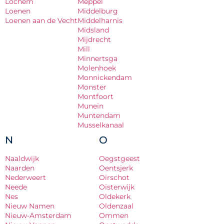
Lochem
Meppel
Loenen
Middelburg
Loenen aan de Vecht
Middelharnis
Midsland
Mijdrecht
Mill
Minnertsga
Molenhoek
Monnickendam
Monster
Montfoort
Munein
Muntendam
Musselkanaal
N
O
Naaldwijk
Oegstgeest
Naarden
Oentsjerk
Nederweert
Oirschot
Neede
Oisterwijk
Nes
Oldekerk
Nieuw Namen
Oldenzaal
Nieuw-Amsterdam
Ommen