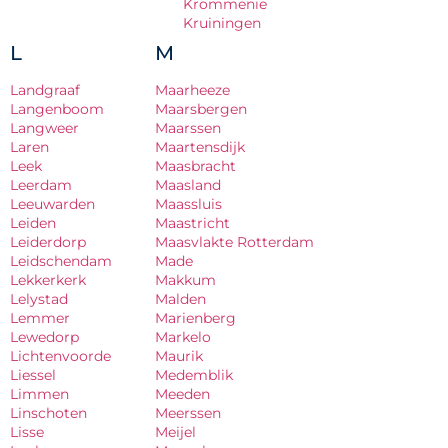
Krommenie
Kruiningen
L
M
Landgraaf
Maarheeze
Langenboom
Maarsbergen
Langweer
Maarssen
Laren
Maartensdijk
Leek
Maasbracht
Leerdam
Maasland
Leeuwarden
Maassluis
Leiden
Maastricht
Leiderdorp
Maasvlakte Rotterdam
Leidschendam
Made
Lekkerkerk
Makkum
Lelystad
Malden
Lemmer
Marienberg
Lewedorp
Markelo
Lichtenvoorde
Maurik
Liessel
Medemblik
Limmen
Meeden
Linschoten
Meerssen
Lisse
Meijel