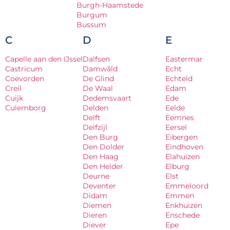
Burgh-Haamstede
Burgum
Bussum
C
D
E
Capelle aan den IJssel
Dalfsen
Eastermar
Castricum
Damwâld
Echt
Coevorden
De Glind
Echteld
Creil
De Waal
Edam
Cuijk
Dedemsvaart
Ede
Culemborg
Delden
Eelde
Delft
Eemnes
Delfzijl
Eersel
Den Burg
Eibergen
Den Dolder
Eindhoven
Den Haag
Elahuizen
Den Helder
Elburg
Deurne
Elst
Deventer
Emmeloord
Didam
Emmen
Diemen
Enkhuizen
Dieren
Enschede
Diever
Epe