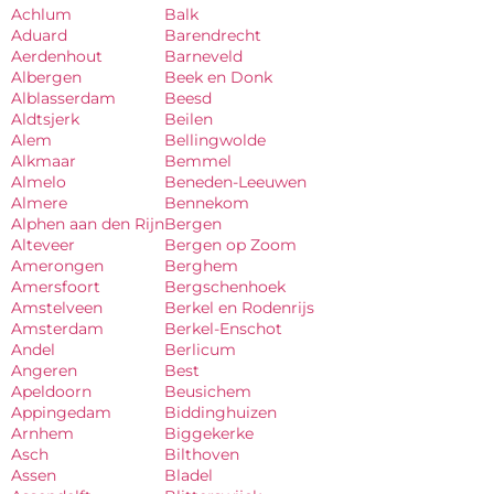
Achlum
Balk
Aduard
Barendrecht
Aerdenhout
Barneveld
Albergen
Beek en Donk
Alblasserdam
Beesd
Aldtsjerk
Beilen
Alem
Bellingwolde
Alkmaar
Bemmel
Almelo
Beneden-Leeuwen
Almere
Bennekom
Alphen aan den Rijn
Bergen
Alteveer
Bergen op Zoom
Amerongen
Berghem
Amersfoort
Bergschenhoek
Amstelveen
Berkel en Rodenrijs
Amsterdam
Berkel-Enschot
Andel
Berlicum
Angeren
Best
Apeldoorn
Beusichem
Appingedam
Biddinghuizen
Arnhem
Biggekerke
Asch
Bilthoven
Assen
Bladel