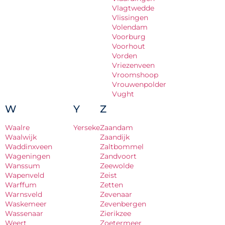
Vlagtwedde
Vlissingen
Volendam
Voorburg
Voorhout
Vorden
Vriezenveen
Vroomshoop
Vrouwenpolder
Vught
W
Y
Z
Waalre
Yerseke
Zaandam
Waalwijk
Zaandijk
Waddinxveen
Zaltbommel
Wageningen
Zandvoort
Wanssum
Zeewolde
Wapenveld
Zeist
Warffum
Zetten
Warnsveld
Zevenaar
Waskemeer
Zevenbergen
Wassenaar
Zierikzee
Weert
Zoetermeer