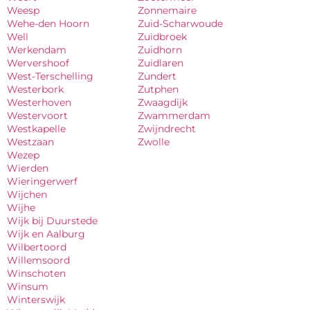
Weesp
Zonnemaire
Wehe-den Hoorn
Zuid-Scharwoude
Well
Zuidbroek
Werkendam
Zuidhorn
Wervershoof
Zuidlaren
West-Terschelling
Zundert
Westerbork
Zutphen
Westerhoven
Zwaagdijk
Westervoort
Zwammerdam
Westkapelle
Zwijndrecht
Westzaan
Zwolle
Wezep
Wierden
Wieringerwerf
Wijchen
Wijhe
Wijk bij Duurstede
Wijk en Aalburg
Wilbertoord
Willemsoord
Winschoten
Winsum
Winterswijk