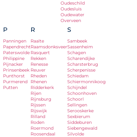
Oudeschild
Oudesluis
Oudewater
Overveen
P
R
S
Panningen
Raalte
Sambeek
Papendrecht
Raamsdonksveer
Sassenheim
Paterswolde
Rasquert
Schagen
Philippine
Rekken
Scharendijke
Pijnacker
Renesse
Scharsterbrug
Prinsenbeek
Reuver
Scherpenisse
Punthorst
Rheden
Schiedam
Purmerend
Rhenen
Schiermonnikoog
Putten
Ridderkerk
Schijndel
Rijen
Schoonhoven
Rijnsburg
Schoorl
Rijssen
Sellingen
Rijswijk
Serooskerke
Rilland
Sexbierum
Roden
Siddeburen
Roermond
Siebengewald
Roosendaal
Silvolde