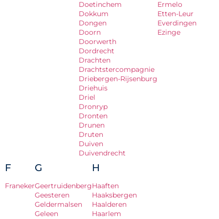
Doetinchem
Ermelo
Dokkum
Etten-Leur
Dongen
Everdingen
Doorn
Ezinge
Doorwerth
Dordrecht
Drachten
Drachtstercompagnie
Driebergen-Rijsenburg
Driehuis
Driel
Dronryp
Dronten
Drunen
Druten
Duiven
Duivendrecht
F
G
H
Franeker
Geertruidenberg
Haaften
Geesteren
Haaksbergen
Geldermalsen
Haalderen
Geleen
Haarlem