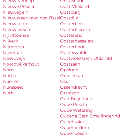
Nieuw-Vennep
Onstwedde
Nieuwe Pekela
Oost-Vlieland
Nieuwegein
Oostburg
Nieuwerkerk aan den IJssel
Oostdijk
Nieuwkoop
Oosterbeek
Nieuwleusen
Oosterbierum
Nij Altoenae
Oosterend
Nijkerk
Oosterhesselen
Nijmegen
Oosterhout
Nijverdal
Oosterwolde
Noordwijk
Oostwold Gem Oldambt
Noordwijkerhout
Oostzaan
Norg
Opeinde
Notter
Oranjestad
Nuenen
Oss
Nunspeet
Ossendrecht
Nuth
Ottoland
Oud-Beijerland
Oude Pekela
Oude Wetering
Oudega Gem Smallingerlnd
Oudehaske
Oudemirdum
Oudenbosch