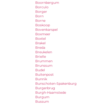
Boornbergum
Borculo
Borger
Born
Borne
Boskoop
Bovenkarspel
Boxmeer
Boxtel
Brakel
Breda
Breukelen
Brielle
Brummen
Brunssum
Budel
Buitenpost
Bunnik
Bunschoten-Spakenburg
Burgerbrug
Burgh-Haamstede
Burgum
Bussum