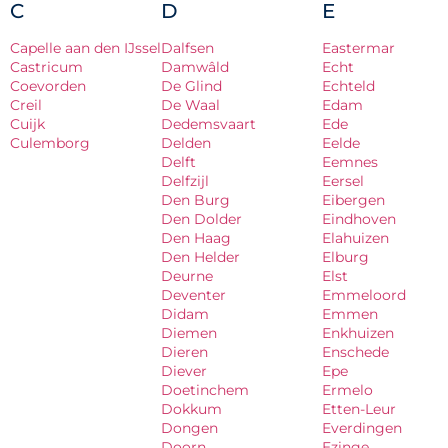
C
D
E
Capelle aan den IJssel
Dalfsen
Eastermar
Castricum
Damwâld
Echt
Coevorden
De Glind
Echteld
Creil
De Waal
Edam
Cuijk
Dedemsvaart
Ede
Culemborg
Delden
Eelde
Delft
Eemnes
Delfzijl
Eersel
Den Burg
Eibergen
Den Dolder
Eindhoven
Den Haag
Elahuizen
Den Helder
Elburg
Deurne
Elst
Deventer
Emmeloord
Didam
Emmen
Diemen
Enkhuizen
Dieren
Enschede
Diever
Epe
Doetinchem
Ermelo
Dokkum
Etten-Leur
Dongen
Everdingen
Doorn
Ezinge