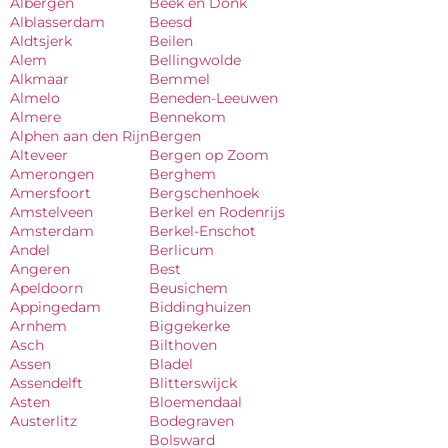
Albergen
Beek en Donk
Alblasserdam
Beesd
Aldtsjerk
Beilen
Alem
Bellingwolde
Alkmaar
Bemmel
Almelo
Beneden-Leeuwen
Almere
Bennekom
Alphen aan den Rijn
Bergen
Alteveer
Bergen op Zoom
Amerongen
Berghem
Amersfoort
Bergschenhoek
Amstelveen
Berkel en Rodenrijs
Amsterdam
Berkel-Enschot
Andel
Berlicum
Angeren
Best
Apeldoorn
Beusichem
Appingedam
Biddinghuizen
Arnhem
Biggekerke
Asch
Bilthoven
Assen
Bladel
Assendelft
Blitterswijck
Asten
Bloemendaal
Austerlitz
Bodegraven
Bolsward