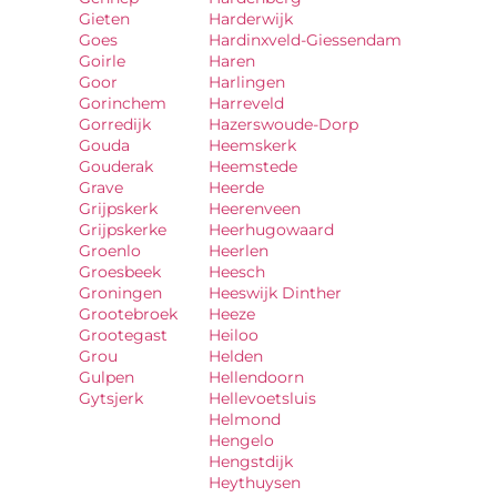
Gieten
Harderwijk
Goes
Hardinxveld-Giessendam
Goirle
Haren
Goor
Harlingen
Gorinchem
Harreveld
Gorredijk
Hazerswoude-Dorp
Gouda
Heemskerk
Gouderak
Heemstede
Grave
Heerde
Grijpskerk
Heerenveen
Grijpskerke
Heerhugowaard
Groenlo
Heerlen
Groesbeek
Heesch
Groningen
Heeswijk Dinther
Grootebroek
Heeze
Grootegast
Heiloo
Grou
Helden
Gulpen
Hellendoorn
Gytsjerk
Hellevoetsluis
Helmond
Hengelo
Hengstdijk
Heythuysen