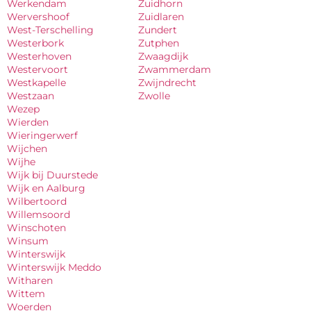
Werkendam
Zuidhorn
Wervershoof
Zuidlaren
West-Terschelling
Zundert
Westerbork
Zutphen
Westerhoven
Zwaagdijk
Westervoort
Zwammerdam
Westkapelle
Zwijndrecht
Westzaan
Zwolle
Wezep
Wierden
Wieringerwerf
Wijchen
Wijhe
Wijk bij Duurstede
Wijk en Aalburg
Wilbertoord
Willemsoord
Winschoten
Winsum
Winterswijk
Winterswijk Meddo
Witharen
Wittem
Woerden