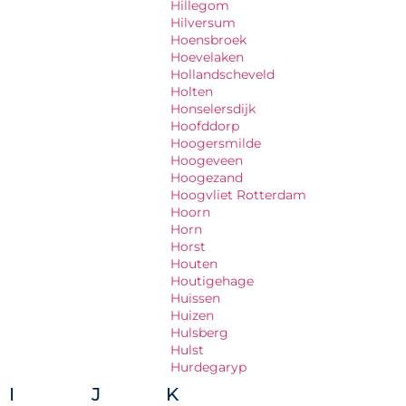
Hillegom
Hilversum
Hoensbroek
Hoevelaken
Hollandscheveld
Holten
Honselersdijk
Hoofddorp
Hoogersmilde
Hoogeveen
Hoogezand
Hoogvliet Rotterdam
Hoorn
Horn
Horst
Houten
Houtigehage
Huissen
Huizen
Hulsberg
Hulst
Hurdegaryp
I
J
K