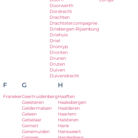
Doorwerth
Dordrecht
Drachten
Drachtstercompagnie
Driebergen-Rijsenburg
Driehuis
Driel
Dronryp
Dronten
Drunen
Druten
Duiven
Duivendrecht
F
G
H
Franeker
Geertruidenberg
Haaften
Geesteren
Haaksbergen
Geldermalsen
Haalderen
Geleen
Haarlem
Gelselaar
Halsteren
Gemert
Hank
Genemuiden
Hansweert
Gennep
Hardenberg