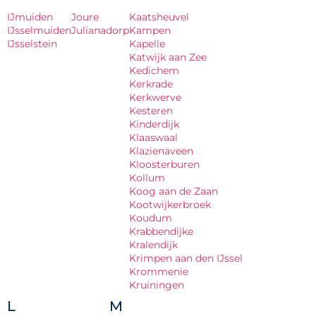
IJmuiden
Joure
Kaatsheuvel
IJsselmuiden
Julianadorp
Kampen
IJsselstein
Kapelle
Katwijk aan Zee
Kedichem
Kerkrade
Kerkwerve
Kesteren
Kinderdijk
Klaaswaal
Klazienaveen
Kloosterburen
Kollum
Koog aan de Zaan
Kootwijkerbroek
Koudum
Krabbendijke
Kralendijk
Krimpen aan den IJssel
Krommenie
Kruiningen
L
M