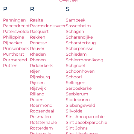
Overveen
P
R
S
Panningen
Raalte
Sambeek
Papendrecht
Raamsdonksveer
Sassenheim
Paterswolde
Rasquert
Schagen
Philippine
Rekken
Scharendijke
Pijnacker
Renesse
Scharsterbrug
Prinsenbeek
Reuver
Scherpenisse
Punthorst
Rheden
Schiedam
Purmerend
Rhenen
Schiermonnikoog
Putten
Ridderkerk
Schijndel
Rijen
Schoonhoven
Rijnsburg
Schoorl
Rijssen
Sellingen
Rijswijk
Serooskerke
Rilland
Sexbierum
Roden
Siddeburen
Roermond
Siebengewald
Roosendaal
Silvolde
Rosmalen
Sint Annaparochie
Rotsterhaule
Sint Jacobiparochie
Rotterdam
Sint Johns
Rottevalle
Sint Nicolaasga