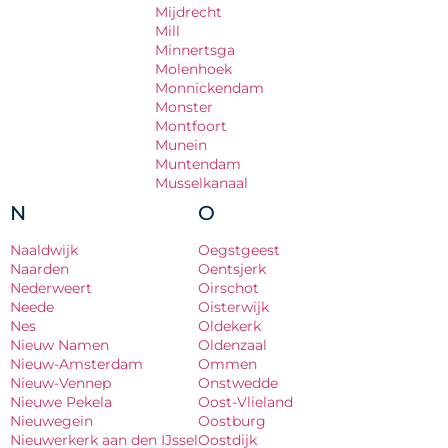
Mijdrecht
Mill
Minnertsga
Molenhoek
Monnickendam
Monster
Montfoort
Munein
Muntendam
Musselkanaal
N
O
Naaldwijk
Oegstgeest
Naarden
Oentsjerk
Nederweert
Oirschot
Neede
Oisterwijk
Nes
Oldekerk
Nieuw Namen
Oldenzaal
Nieuw-Amsterdam
Ommen
Nieuw-Vennep
Onstwedde
Nieuwe Pekela
Oost-Vlieland
Nieuwegein
Oostburg
Nieuwerkerk aan den IJssel
Oostdijk