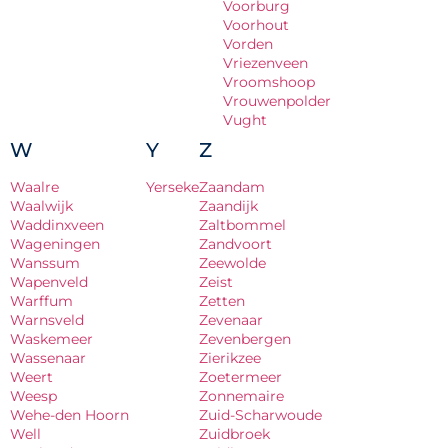
Voorburg
Voorhout
Vorden
Vriezenveen
Vroomshoop
Vrouwenpolder
Vught
W
Y
Z
Waalre
Yerseke
Zaandam
Waalwijk
Zaandijk
Waddinxveen
Zaltbommel
Wageningen
Zandvoort
Wanssum
Zeewolde
Wapenveld
Zeist
Warffum
Zetten
Warnsveld
Zevenaar
Waskemeer
Zevenbergen
Wassenaar
Zierikzee
Weert
Zoetermeer
Weesp
Zonnemaire
Wehe-den Hoorn
Zuid-Scharwoude
Well
Zuidbroek