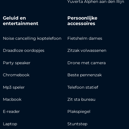
Yuverta Alphen aan den Rijn
Geluid en
Persoonlijke
entertainment
accessoires
Noise cancelling koptelefoon
Fietshelm dames
Draadloze oordopjes
Zitzak volwassenen
Party speaker
Drone met camera
Chromebook
Beste pennenzak
Mp3 speler
Telefoon statief
Macbook
Zit sta bureau
E-reader
Plakspiegel
Laptop
Stuntstep