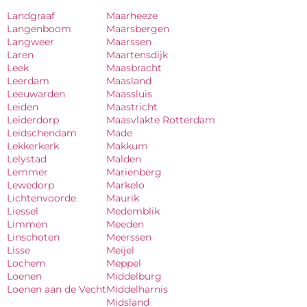
Landgraaf
Maarheeze
Langenboom
Maarsbergen
Langweer
Maarssen
Laren
Maartensdijk
Leek
Maasbracht
Leerdam
Maasland
Leeuwarden
Maassluis
Leiden
Maastricht
Leiderdorp
Maasvlakte Rotterdam
Leidschendam
Made
Lekkerkerk
Makkum
Lelystad
Malden
Lemmer
Marienberg
Lewedorp
Markelo
Lichtenvoorde
Maurik
Liessel
Medemblik
Limmen
Meeden
Linschoten
Meerssen
Lisse
Meijel
Lochem
Meppel
Loenen
Middelburg
Loenen aan de Vecht
Middelharnis
Midsland