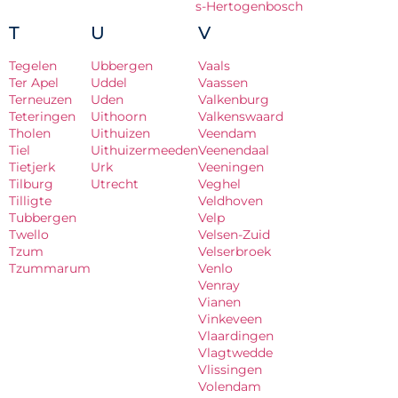
s-Hertogenbosch
T
U
V
Tegelen
Ubbergen
Vaals
Ter Apel
Uddel
Vaassen
Terneuzen
Uden
Valkenburg
Teteringen
Uithoorn
Valkenswaard
Tholen
Uithuizen
Veendam
Tiel
Uithuizermeeden
Veenendaal
Tietjerk
Urk
Veeningen
Tilburg
Utrecht
Veghel
Tilligte
Veldhoven
Tubbergen
Velp
Twello
Velsen-Zuid
Tzum
Velserbroek
Tzummarum
Venlo
Venray
Vianen
Vinkeveen
Vlaardingen
Vlagtwedde
Vlissingen
Volendam