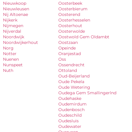
Nieuwkoop
Oosterbeek
Nieuwleusen
Oosterbierum
Nij Altoenae
Oosterend
Nijkerk
Oosterhesselen
Nijmegen
Oosterhout
Nijverdal
Oosterwolde
Noordwijk
Oostwold Gem Oldambt
Noordwijkerhout
Oostzaan
Norg
Opeinde
Notter
Oranjestad
Nuenen
Oss
Nunspeet
Ossendrecht
Nuth
Ottoland
Oud-Beijerland
Oude Pekela
Oude Wetering
Oudega Gem Smallingerlnd
Oudehaske
Oudemirdum
Oudenbosch
Oudeschild
Oudesluis
Oudewater