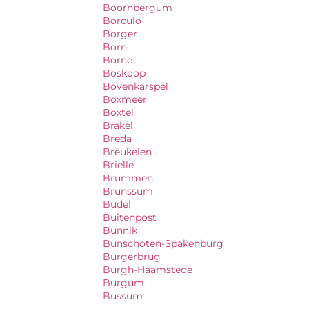
Boornbergum
Borculo
Borger
Born
Borne
Boskoop
Bovenkarspel
Boxmeer
Boxtel
Brakel
Breda
Breukelen
Brielle
Brummen
Brunssum
Budel
Buitenpost
Bunnik
Bunschoten-Spakenburg
Burgerbrug
Burgh-Haamstede
Burgum
Bussum