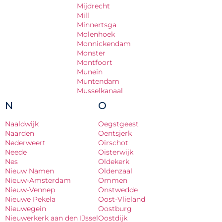
Mijdrecht
Mill
Minnertsga
Molenhoek
Monnickendam
Monster
Montfoort
Munein
Muntendam
Musselkanaal
N
O
Naaldwijk
Oegstgeest
Naarden
Oentsjerk
Nederweert
Oirschot
Neede
Oisterwijk
Nes
Oldekerk
Nieuw Namen
Oldenzaal
Nieuw-Amsterdam
Ommen
Nieuw-Vennep
Onstwedde
Nieuwe Pekela
Oost-Vlieland
Nieuwegein
Oostburg
Nieuwerkerk aan den IJssel
Oostdijk