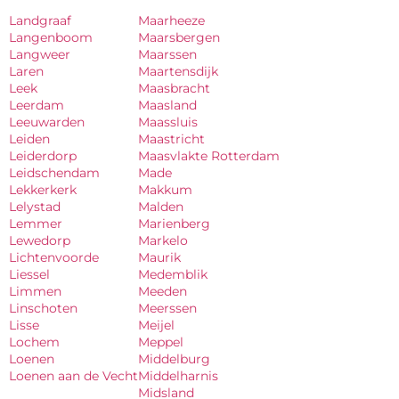
Landgraaf
Maarheeze
Langenboom
Maarsbergen
Langweer
Maarssen
Laren
Maartensdijk
Leek
Maasbracht
Leerdam
Maasland
Leeuwarden
Maassluis
Leiden
Maastricht
Leiderdorp
Maasvlakte Rotterdam
Leidschendam
Made
Lekkerkerk
Makkum
Lelystad
Malden
Lemmer
Marienberg
Lewedorp
Markelo
Lichtenvoorde
Maurik
Liessel
Medemblik
Limmen
Meeden
Linschoten
Meerssen
Lisse
Meijel
Lochem
Meppel
Loenen
Middelburg
Loenen aan de Vecht
Middelharnis
Midsland