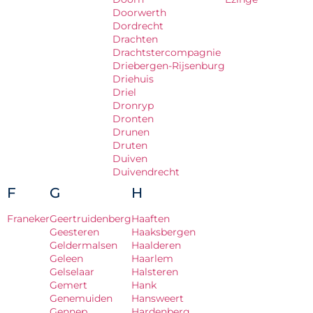
Doorwerth
Dordrecht
Drachten
Drachtstercompagnie
Driebergen-Rijsenburg
Driehuis
Driel
Dronryp
Dronten
Drunen
Druten
Duiven
Duivendrecht
F
G
H
Franeker
Geertruidenberg
Haaften
Geesteren
Haaksbergen
Geldermalsen
Haalderen
Geleen
Haarlem
Gelselaar
Halsteren
Gemert
Hank
Genemuiden
Hansweert
Gennep
Hardenberg