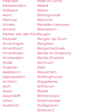
Albergen
Beek en Donk
Alblasserdam
Beesd
Aldtsjerk
Beilen
Alem
Bellingwolde
Alkmaar
Bemmel
Almelo
Beneden-Leeuwen
Almere
Bennekom
Alphen aan den Rijn
Bergen
Alteveer
Bergen op Zoom
Amerongen
Berghem
Amersfoort
Bergschenhoek
Amstelveen
Berkel en Rodenrijs
Amsterdam
Berkel-Enschot
Andel
Berlicum
Angeren
Best
Apeldoorn
Beusichem
Appingedam
Biddinghuizen
Arnhem
Biggekerke
Asch
Bilthoven
Assen
Bladel
Assendelft
Blitterswijck
Asten
Bloemendaal
Austerlitz
Bodegraven
Bolsward