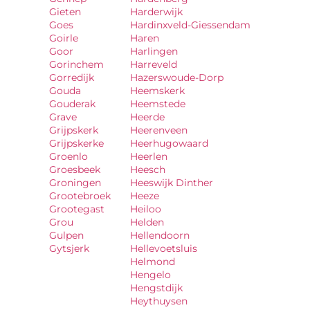
Gieten
Harderwijk
Goes
Hardinxveld-Giessendam
Goirle
Haren
Goor
Harlingen
Gorinchem
Harreveld
Gorredijk
Hazerswoude-Dorp
Gouda
Heemskerk
Gouderak
Heemstede
Grave
Heerde
Grijpskerk
Heerenveen
Grijpskerke
Heerhugowaard
Groenlo
Heerlen
Groesbeek
Heesch
Groningen
Heeswijk Dinther
Grootebroek
Heeze
Grootegast
Heiloo
Grou
Helden
Gulpen
Hellendoorn
Gytsjerk
Hellevoetsluis
Helmond
Hengelo
Hengstdijk
Heythuysen