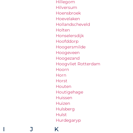
Hillegom
Hilversum
Hoensbroek
Hoevelaken
Hollandscheveld
Holten
Honselersdijk
Hoofddorp
Hoogersmilde
Hoogeveen
Hoogezand
Hoogvliet Rotterdam
Hoorn
Horn
Horst
Houten
Houtigehage
Huissen
Huizen
Hulsberg
Hulst
Hurdegaryp
I
J
K