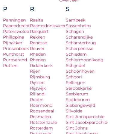
Overveen
P
R
S
Panningen
Raalte
Sambeek
Papendrecht
Raamsdonksveer
Sassenheim
Paterswolde
Rasquert
Schagen
Philippine
Rekken
Scharendijke
Pijnacker
Renesse
Scharsterbrug
Prinsenbeek
Reuver
Scherpenisse
Punthorst
Rheden
Schiedam
Purmerend
Rhenen
Schiermonnikoog
Putten
Ridderkerk
Schijndel
Rijen
Schoonhoven
Rijnsburg
Schoorl
Rijssen
Sellingen
Rijswijk
Serooskerke
Rilland
Sexbierum
Roden
Siddeburen
Roermond
Siebengewald
Roosendaal
Silvolde
Rosmalen
Sint Annaparochie
Rotsterhaule
Sint Jacobiparochie
Rotterdam
Sint Johns
Rottevalle
Sint Nicolaasga