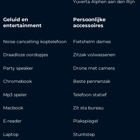
Yuverta Alphen aan den Rijn
Geluid en
Persoonlijke
entertainment
accessoires
Noise cancelling koptelefoon
Fietshelm dames
Draadloze oordopjes
Zitzak volwassenen
Party speaker
Drone met camera
Chromebook
Beste pennenzak
Mp3 speler
Telefoon statief
Macbook
Zit sta bureau
E-reader
Plakspiegel
Laptop
Stuntstep