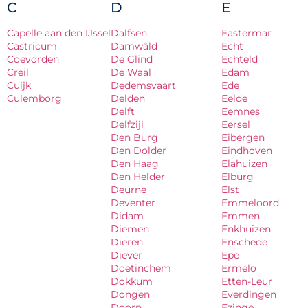
C
D
E
Capelle aan den IJssel
Dalfsen
Eastermar
Castricum
Damwâld
Echt
Coevorden
De Glind
Echteld
Creil
De Waal
Edam
Cuijk
Dedemsvaart
Ede
Culemborg
Delden
Eelde
Delft
Eemnes
Delfzijl
Eersel
Den Burg
Eibergen
Den Dolder
Eindhoven
Den Haag
Elahuizen
Den Helder
Elburg
Deurne
Elst
Deventer
Emmeloord
Didam
Emmen
Diemen
Enkhuizen
Dieren
Enschede
Diever
Epe
Doetinchem
Ermelo
Dokkum
Etten-Leur
Dongen
Everdingen
Doorn
Ezinge