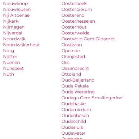
Nieuwkoop
Oosterbeek
Nieuwleusen
Oosterbierum
Nij Altoenae
Oosterend
Nijkerk
Oosterhesselen
Nijmegen
Oosterhout
Nijverdal
Oosterwolde
Noordwijk
Oostwold Gem Oldambt
Noordwijkerhout
Oostzaan
Norg
Opeinde
Notter
Oranjestad
Nuenen
Oss
Nunspeet
Ossendrecht
Nuth
Ottoland
Oud-Beijerland
Oude Pekela
Oude Wetering
Oudega Gem Smallingerlnd
Oudehaske
Oudemirdum
Oudenbosch
Oudeschild
Oudesluis
Oudewater