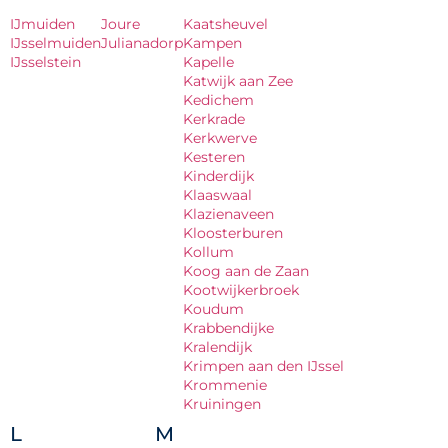
IJmuiden
Joure
Kaatsheuvel
IJsselmuiden
Julianadorp
Kampen
IJsselstein
Kapelle
Katwijk aan Zee
Kedichem
Kerkrade
Kerkwerve
Kesteren
Kinderdijk
Klaaswaal
Klazienaveen
Kloosterburen
Kollum
Koog aan de Zaan
Kootwijkerbroek
Koudum
Krabbendijke
Kralendijk
Krimpen aan den IJssel
Krommenie
Kruiningen
L
M