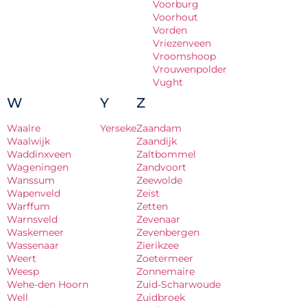
Voorburg
Voorhout
Vorden
Vriezenveen
Vroomshoop
Vrouwenpolder
Vught
W
Y
Z
Waalre
Yerseke
Zaandam
Waalwijk
Zaandijk
Waddinxveen
Zaltbommel
Wageningen
Zandvoort
Wanssum
Zeewolde
Wapenveld
Zeist
Warffum
Zetten
Warnsveld
Zevenaar
Waskemeer
Zevenbergen
Wassenaar
Zierikzee
Weert
Zoetermeer
Weesp
Zonnemaire
Wehe-den Hoorn
Zuid-Scharwoude
Well
Zuidbroek