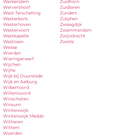
Werkendam
Zuidhorn
Wervershoof
Zuidlaren
West-Terschelling
Zundert
Westerbork
Zutphen
Westerhoven
Zwaagdijk
Westervoort
Zwammerdam
Westkapelle
Zwijndrecht
Westzaan
Zwolle
Wezep
Wierden
Wieringerwerf
Wijchen
Wijhe
Wijk bij Duurstede
Wijk en Aalburg
Wilbertoord
Willemsoord
Winschoten
Winsum
Winterswijk
Winterswijk Meddo
Witharen
Wittem
Woerden