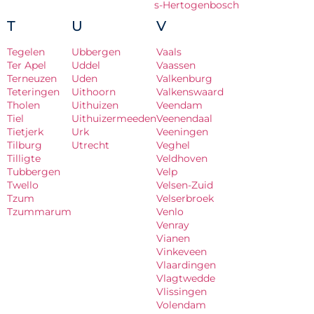
s-Hertogenbosch
T
U
V
Tegelen
Ubbergen
Vaals
Ter Apel
Uddel
Vaassen
Terneuzen
Uden
Valkenburg
Teteringen
Uithoorn
Valkenswaard
Tholen
Uithuizen
Veendam
Tiel
Uithuizermeeden
Veenendaal
Tietjerk
Urk
Veeningen
Tilburg
Utrecht
Veghel
Tilligte
Veldhoven
Tubbergen
Velp
Twello
Velsen-Zuid
Tzum
Velserbroek
Tzummarum
Venlo
Venray
Vianen
Vinkeveen
Vlaardingen
Vlagtwedde
Vlissingen
Volendam