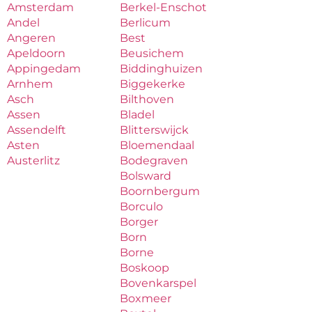
Amsterdam
Berkel-Enschot
Andel
Berlicum
Angeren
Best
Apeldoorn
Beusichem
Appingedam
Biddinghuizen
Arnhem
Biggekerke
Asch
Bilthoven
Assen
Bladel
Assendelft
Blitterswijck
Asten
Bloemendaal
Austerlitz
Bodegraven
Bolsward
Boornbergum
Borculo
Borger
Born
Borne
Boskoop
Bovenkarspel
Boxmeer