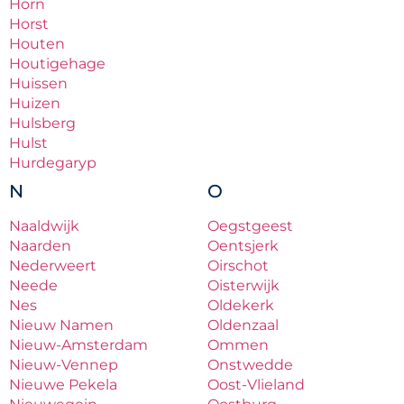
Horn
Horst
Houten
Houtigehage
Huissen
Huizen
Hulsberg
Hulst
Hurdegaryp
N
O
Naaldwijk
Oegstgeest
Naarden
Oentsjerk
Nederweert
Oirschot
Neede
Oisterwijk
Nes
Oldekerk
Nieuw Namen
Oldenzaal
Nieuw-Amsterdam
Ommen
Nieuw-Vennep
Onstwedde
Nieuwe Pekela
Oost-Vlieland