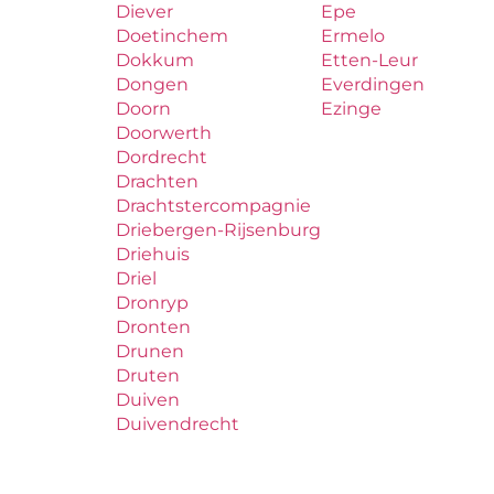
Diever
Epe
Doetinchem
Ermelo
Dokkum
Etten-Leur
Dongen
Everdingen
Doorn
Ezinge
Doorwerth
Dordrecht
Drachten
Drachtstercompagnie
Driebergen-Rijsenburg
Driehuis
Driel
Dronryp
Dronten
Drunen
Druten
Duiven
Duivendrecht