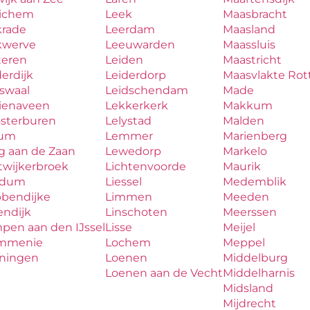
ichem
Leek
Maasbracht
krade
Leerdam
Maasland
kwerve
Leeuwarden
Maassluis
teren
Leiden
Maastricht
erdijk
Leiderdorp
Maasvlakte Ro
aswaal
Leidschendam
Made
zienaveen
Lekkerkerk
Makkum
osterburen
Lelystad
Malden
lum
Lemmer
Marienberg
g aan de Zaan
Lewedorp
Markelo
twijkerbroek
Lichtenvoorde
Maurik
udum
Liessel
Medemblik
bbendijke
Limmen
Meeden
endijk
Linschoten
Meerssen
pen aan den IJssel
Lisse
Meijel
mmenie
Lochem
Meppel
iningen
Loenen
Middelburg
Loenen aan de Vecht
Middelharnis
Midsland
Mijdrecht