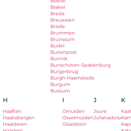
Boxtel
Brakel
Breda
Breukelen
Brielle
Brummen
Brunssum
Budel
Buitenpost
Bunnik
Bunschoten-Spakenburg
Burgerbrug
Burgh-Haamstede
Burgum
Bussum
H
I
J
K
Haaften
IJmuiden
Joure
Kaa
Haaksbergen
IJsselmuiden
Julianadorp
Ka
Haalderen
IJsselstein
Kape
Haarlem
Katw