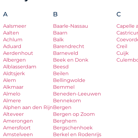
A
B
C
Aalsmeer
Baarle-Nassau
Capelle 
Aalten
Baarn
Castric
Achlum
Balk
Coevord
Aduard
Barendrecht
Creil
Aerdenhout
Barneveld
Cuijk
Albergen
Beek en Donk
Culemb
Alblasserdam
Beesd
Aldtsjerk
Beilen
Alem
Bellingwolde
Alkmaar
Bemmel
Almelo
Beneden-Leeuwen
Almere
Bennekom
Alphen aan den Rijn
Bergen
Alteveer
Bergen op Zoom
Amerongen
Berghem
Amersfoort
Bergschenhoek
Amstelveen
Berkel en Rodenrijs