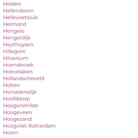
Helden
Hellendoorn
Hellevoetsluis
Helmond
Hengelo
Hengstdijk
Heythuysen
Hillegom
Hilversum
Hoensbroek
Hoevelaken
Hollandscheveld
Holten
Honselersdijk
Hoofddorp
Hoogersmilde
Hoogeveen
Hoogezand
Hoogvliet Rotterdam
Hoorn