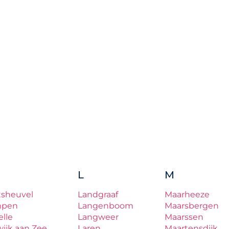
L
M
tsheuvel
Landgraaf
Maarheeze
mpen
Langenboom
Maarsbergen
lle
Langweer
Maarssen
ijk aan Zee
Laren
Maartensdijk