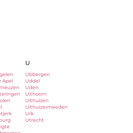
U
gelen
Ubbergen
r Apel
Uddel
rneuzen
Uden
teringen
Uithoorn
olen
Uithuizen
el
Uithuizermeeden
etjerk
Urk
lburg
Utrecht
ligte