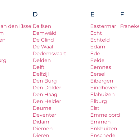
D
E
F
aan den IJssel
Dalfsen
Eastermar
Franek
um
Damwâld
Echt
en
De Glind
Echteld
De Waal
Edam
Dedemsvaart
Ede
org
Delden
Eelde
Delft
Eemnes
Delfzijl
Eersel
Den Burg
Eibergen
Den Dolder
Eindhoven
Den Haag
Elahuizen
Den Helder
Elburg
Deurne
Elst
Deventer
Emmeloord
Didam
Emmen
Diemen
Enkhuizen
Dieren
Enschede