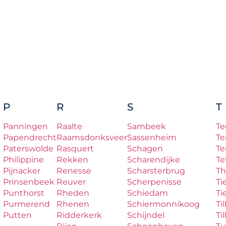
P
R
S
T
Panningen
Raalte
Sambeek
Te
Papendrecht
Raamsdonksveer
Sassenheim
Te
Paterswolde
Rasquert
Schagen
Te
Philippine
Rekken
Scharendijke
Te
Pijnacker
Renesse
Scharsterbrug
Th
Prinsenbeek
Reuver
Scherpenisse
Ti
Punthorst
Rheden
Schiedam
Ti
Purmerend
Rhenen
Schiermonnikoog
Ti
Putten
Ridderkerk
Schijndel
Til