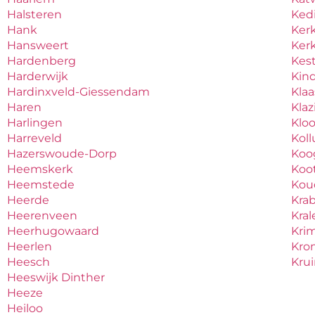
Halsteren
Ked
Hank
Ker
Hansweert
Ker
Hardenberg
Kes
Harderwijk
Kind
Hardinxveld-Giessendam
Kla
Haren
Kla
Harlingen
Klo
Harreveld
Kol
Hazerswoude-Dorp
Koo
Heemskerk
Koo
Heemstede
Ko
Heerde
Kra
Heerenveen
Kral
Heerhugowaard
Krim
Heerlen
Kro
Heesch
Kru
Heeswijk Dinther
Heeze
Heiloo