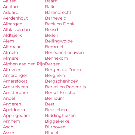
Aalten
Baarn
Achlum
Balk
Aduard
Barendrecht
Aerdenhout
Barneveld
Albergen
Beek en Donk
Alblasserdam
Beesd
Aldtsjerk
Beilen
Alem
Bellingwolde
Alkmaar
Bemmel
Almelo
Beneden-Leeuwen
Almere
Bennekom
Alphen aan den Rijn
Bergen
Alteveer
Bergen op Zoom
Amerongen
Berghem
Amersfoort
Bergschenhoek
Amstelveen
Berkel en Rodenrijs
Amsterdam
Berkel-Enschot
Andel
Berlicum
Angeren
Best
Apeldoorn
Beusichem
Appingedam
Biddinghuizen
Arnhem
Biggekerke
Asch
Bilthoven
Assen
Bladel