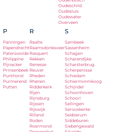
Oudenbosch
Oudeschild
Oudesluis
Oudewater
Overveen
P
R
S
Panningen
Raalte
Sambeek
Papendrecht
Raamsdonksveer
Sassenheim
Paterswolde
Rasquert
Schagen
Philippine
Rekken
Scharendijke
Pijnacker
Renesse
Scharsterbrug
Prinsenbeek
Reuver
Scherpenisse
Punthorst
Rheden
Schiedam
Purmerend
Rhenen
Schiermonnikoog
Putten
Ridderkerk
Schijndel
Rijen
Schoonhoven
Rijnsburg
Schoorl
Rijssen
Sellingen
Rijswijk
Serooskerke
Rilland
Sexbierum
Roden
Siddeburen
Roermond
Siebengewald
Roosendaal
Silvolde