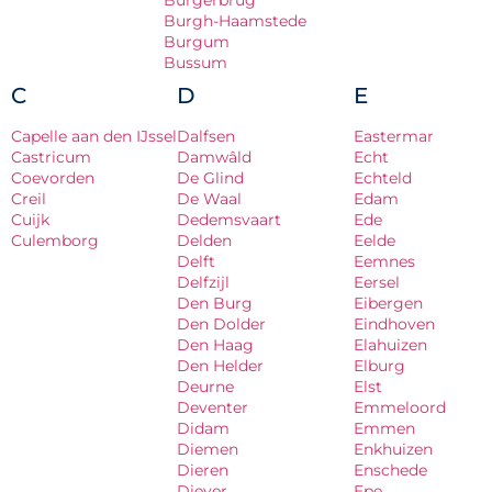
Burgerbrug
Burgh-Haamstede
Burgum
Bussum
C
D
E
Capelle aan den IJssel
Dalfsen
Eastermar
Castricum
Damwâld
Echt
Coevorden
De Glind
Echteld
Creil
De Waal
Edam
Cuijk
Dedemsvaart
Ede
Culemborg
Delden
Eelde
Delft
Eemnes
Delfzijl
Eersel
Den Burg
Eibergen
Den Dolder
Eindhoven
Den Haag
Elahuizen
Den Helder
Elburg
Deurne
Elst
Deventer
Emmeloord
Didam
Emmen
Diemen
Enkhuizen
Dieren
Enschede
Diever
Epe