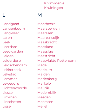
Krommenie
Kruiningen
L
M
Landgraaf
Maarheeze
Langenboom
Maarsbergen
Langweer
Maarssen
Laren
Maartensdijk
Leek
Maasbracht
Leerdam
Maasland
Leeuwarden
Maassluis
Leiden
Maastricht
Leiderdorp
Maasvlakte Rotterdam
Leidschendam
Made
Lekkerkerk
Makkum
Lelystad
Malden
Lemmer
Marienberg
Lewedorp
Markelo
Lichtenvoorde
Maurik
Liessel
Medemblik
Limmen
Meeden
Linschoten
Meerssen
Lisse
Meijel