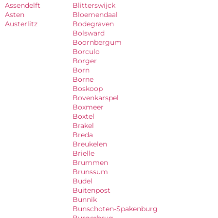
Assendelft
Blitterswijck
Asten
Bloemendaal
Austerlitz
Bodegraven
Bolsward
Boornbergum
Borculo
Borger
Born
Borne
Boskoop
Bovenkarspel
Boxmeer
Boxtel
Brakel
Breda
Breukelen
Brielle
Brummen
Brunssum
Budel
Buitenpost
Bunnik
Bunschoten-Spakenburg