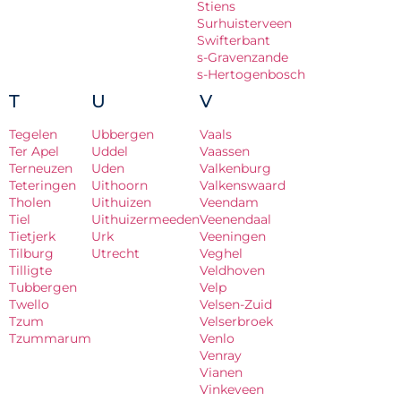
Stiens
Surhuisterveen
Swifterbant
s-Gravenzande
s-Hertogenbosch
T
U
V
Tegelen
Ubbergen
Vaals
Ter Apel
Uddel
Vaassen
Terneuzen
Uden
Valkenburg
Teteringen
Uithoorn
Valkenswaard
Tholen
Uithuizen
Veendam
Tiel
Uithuizermeeden
Veenendaal
Tietjerk
Urk
Veeningen
Tilburg
Utrecht
Veghel
Tilligte
Veldhoven
Tubbergen
Velp
Twello
Velsen-Zuid
Tzum
Velserbroek
Tzummarum
Venlo
Venray
Vianen
Vinkeveen