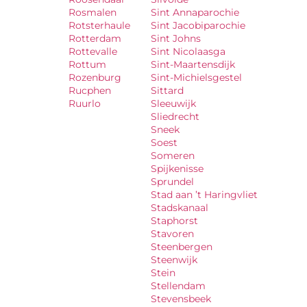
Rosmalen
Sint Annaparochie
Rotsterhaule
Sint Jacobiparochie
Rotterdam
Sint Johns
Rottevalle
Sint Nicolaasga
Rottum
Sint-Maartensdijk
Rozenburg
Sint-Michielsgestel
Rucphen
Sittard
Ruurlo
Sleeuwijk
Sliedrecht
Sneek
Soest
Someren
Spijkenisse
Sprundel
Stad aan ’t Haringvliet
Stadskanaal
Staphorst
Stavoren
Steenbergen
Steenwijk
Stein
Stellendam
Stevensbeek