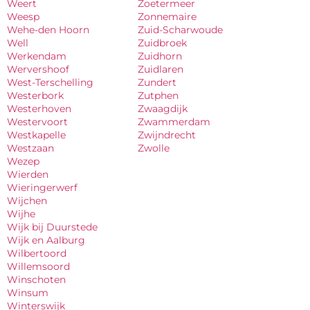
Weert
Zoetermeer
Weesp
Zonnemaire
Wehe-den Hoorn
Zuid-Scharwoude
Well
Zuidbroek
Werkendam
Zuidhorn
Wervershoof
Zuidlaren
West-Terschelling
Zundert
Westerbork
Zutphen
Westerhoven
Zwaagdijk
Westervoort
Zwammerdam
Westkapelle
Zwijndrecht
Westzaan
Zwolle
Wezep
Wierden
Wieringerwerf
Wijchen
Wijhe
Wijk bij Duurstede
Wijk en Aalburg
Wilbertoord
Willemsoord
Winschoten
Winsum
Winterswijk