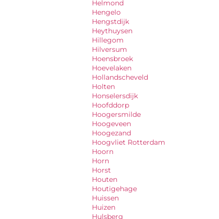
Helmond
Hengelo
Hengstdijk
Heythuysen
Hillegom
Hilversum
Hoensbroek
Hoevelaken
Hollandscheveld
Holten
Honselersdijk
Hoofddorp
Hoogersmilde
Hoogeveen
Hoogezand
Hoogvliet Rotterdam
Hoorn
Horn
Horst
Houten
Houtigehage
Huissen
Huizen
Hulsberg