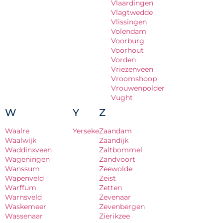
Vlaardingen
Vlagtwedde
Vlissingen
Volendam
Voorburg
Voorhout
Vorden
Vriezenveen
Vroomshoop
Vrouwenpolder
Vught
W
Y
Z
Waalre
Yerseke
Zaandam
Waalwijk
Zaandijk
Waddinxveen
Zaltbommel
Wageningen
Zandvoort
Wanssum
Zeewolde
Wapenveld
Zeist
Warffum
Zetten
Warnsveld
Zevenaar
Waskemeer
Zevenbergen
Wassenaar
Zierikzee