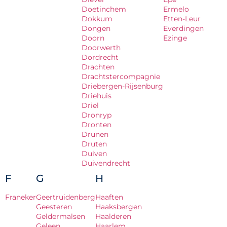
Doetinchem
Ermelo
Dokkum
Etten-Leur
Dongen
Everdingen
Doorn
Ezinge
Doorwerth
Dordrecht
Drachten
Drachtstercompagnie
Driebergen-Rijsenburg
Driehuis
Driel
Dronryp
Dronten
Drunen
Druten
Duiven
Duivendrecht
F
G
H
Franeker
Geertruidenberg
Haaften
Geesteren
Haaksbergen
Geldermalsen
Haalderen
Geleen
Haarlem