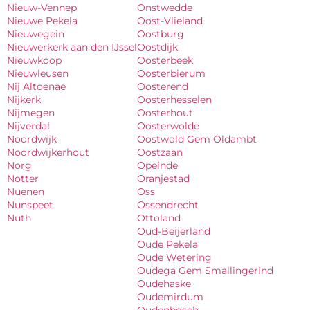
Nieuw-Vennep
Onstwedde
Nieuwe Pekela
Oost-Vlieland
Nieuwegein
Oostburg
Nieuwerkerk aan den IJssel
Oostdijk
Nieuwkoop
Oosterbeek
Nieuwleusen
Oosterbierum
Nij Altoenae
Oosterend
Nijkerk
Oosterhesselen
Nijmegen
Oosterhout
Nijverdal
Oosterwolde
Noordwijk
Oostwold Gem Oldambt
Noordwijkerhout
Oostzaan
Norg
Opeinde
Notter
Oranjestad
Nuenen
Oss
Nunspeet
Ossendrecht
Nuth
Ottoland
Oud-Beijerland
Oude Pekela
Oude Wetering
Oudega Gem Smallingerlnd
Oudehaske
Oudemirdum