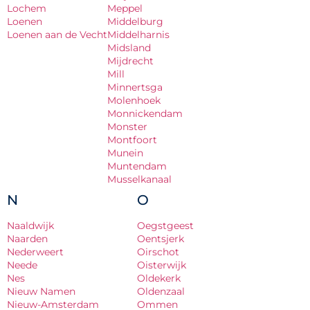
Lochem
Meppel
Loenen
Middelburg
Loenen aan de Vecht
Middelharnis
Midsland
Mijdrecht
Mill
Minnertsga
Molenhoek
Monnickendam
Monster
Montfoort
Munein
Muntendam
Musselkanaal
N
O
Naaldwijk
Oegstgeest
Naarden
Oentsjerk
Nederweert
Oirschot
Neede
Oisterwijk
Nes
Oldekerk
Nieuw Namen
Oldenzaal
Nieuw-Amsterdam
Ommen