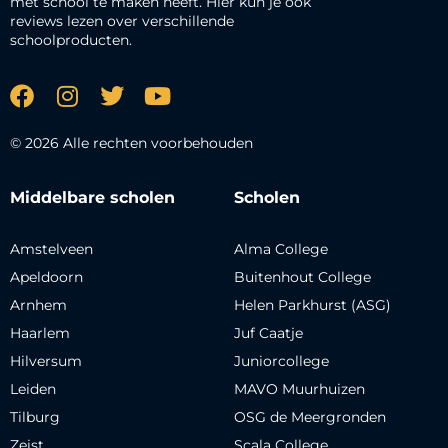
met school te maken heeft. Hier kun je ook
reviews lezen over verschillende
schoolproducten.
© 2026 Alle rechten voorbehouden
Middelbare scholen
Scholen
Amstelveen
Alma College
Apeldoorn
Buitenhout College
Arnhem
Helen Parkhurst (ASG)
Haarlem
Juf Caatje
Hilversum
Juniorcollege
Leiden
MAVO Muurhuizen
Tilburg
OSG de Meergronden
Zeist
Scala College