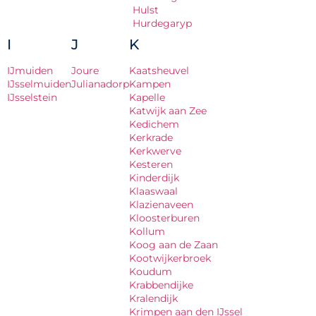
Hulst
Hurdegaryp
I
J
K
IJmuiden
Joure
Kaatsheuvel
IJsselmuiden
Julianadorp
Kampen
IJsselstein
Kapelle
Katwijk aan Zee
Kedichem
Kerkrade
Kerkwerve
Kesteren
Kinderdijk
Klaaswaal
Klazienaveen
Kloosterburen
Kollum
Koog aan de Zaan
Kootwijkerbroek
Koudum
Krabbendijke
Kralendijk
Krimpen aan den IJssel