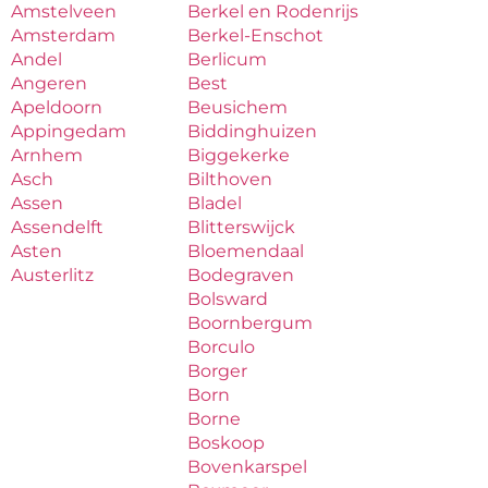
Amstelveen
Berkel en Rodenrijs
Amsterdam
Berkel-Enschot
Andel
Berlicum
Angeren
Best
Apeldoorn
Beusichem
Appingedam
Biddinghuizen
Arnhem
Biggekerke
Asch
Bilthoven
Assen
Bladel
Assendelft
Blitterswijck
Asten
Bloemendaal
Austerlitz
Bodegraven
Bolsward
Boornbergum
Borculo
Borger
Born
Borne
Boskoop
Bovenkarspel