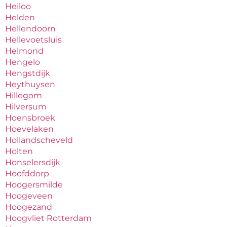
Heiloo
Helden
Hellendoorn
Hellevoetsluis
Helmond
Hengelo
Hengstdijk
Heythuysen
Hillegom
Hilversum
Hoensbroek
Hoevelaken
Hollandscheveld
Holten
Honselersdijk
Hoofddorp
Hoogersmilde
Hoogeveen
Hoogezand
Hoogvliet Rotterdam