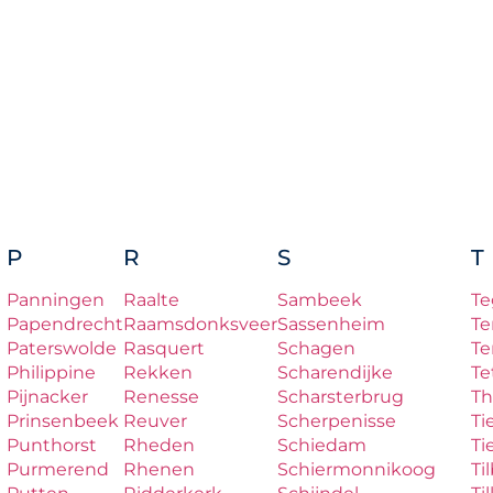
P
R
S
T
Panningen
Raalte
Sambeek
Te
Papendrecht
Raamsdonksveer
Sassenheim
Te
Paterswolde
Rasquert
Schagen
Te
Philippine
Rekken
Scharendijke
Te
Pijnacker
Renesse
Scharsterbrug
Th
Prinsenbeek
Reuver
Scherpenisse
Ti
Punthorst
Rheden
Schiedam
Ti
Purmerend
Rhenen
Schiermonnikoog
Ti