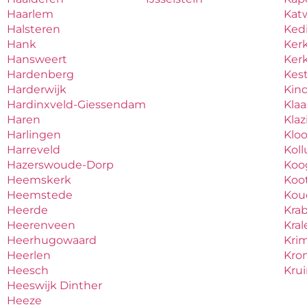
Haarlem
Katw
Halsteren
Ked
Hank
Ker
Hansweert
Ker
Hardenberg
Kes
Harderwijk
Kind
Hardinxveld-Giessendam
Kla
Haren
Kla
Harlingen
Klo
Harreveld
Kol
Hazerswoude-Dorp
Koo
Heemskerk
Koo
Heemstede
Ko
Heerde
Kra
Heerenveen
Kral
Heerhugowaard
Krim
Heerlen
Kro
Heesch
Kru
Heeswijk Dinther
Heeze