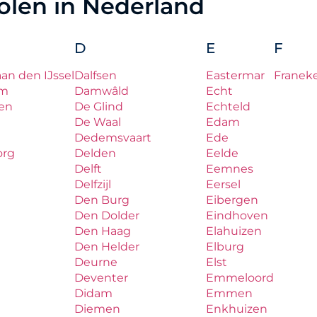
holen in Nederland
D
E
F
aan den IJssel
Dalfsen
Eastermar
Franek
um
Damwâld
Echt
en
De Glind
Echteld
De Waal
Edam
Dedemsvaart
Ede
org
Delden
Eelde
Delft
Eemnes
Delfzijl
Eersel
Den Burg
Eibergen
Den Dolder
Eindhoven
Den Haag
Elahuizen
Den Helder
Elburg
Deurne
Elst
Deventer
Emmeloord
Didam
Emmen
Diemen
Enkhuizen