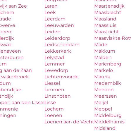
ijk aan Zee
Laren
Maartensdijk
ichem
Leek
Maasbracht
krade
Leerdam
Maasland
kwerve
Leeuwarden
Maassluis
teren
Leiden
Maastricht
erdijk
Leiderdorp
Maasvlakte Ro
aswaal
Leidschendam
Made
zienaveen
Lekkerkerk
Makkum
osterburen
Lelystad
Malden
lum
Lemmer
Marienberg
g aan de Zaan
Lewedorp
Markelo
twijkerbroek
Lichtenvoorde
Maurik
udum
Liessel
Medemblik
bbendijke
Limmen
Meeden
endijk
Linschoten
Meerssen
pen aan den IJssel
Lisse
Meijel
mmenie
Lochem
Meppel
iningen
Loenen
Middelburg
Loenen aan de Vecht
Middelharnis
Midsland