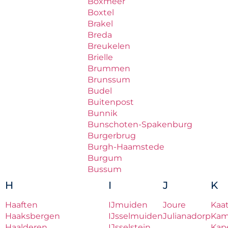
Boxmeer
Boxtel
Brakel
Breda
Breukelen
Brielle
Brummen
Brunssum
Budel
Buitenpost
Bunnik
Bunschoten-Spakenburg
Burgerbrug
Burgh-Haamstede
Burgum
Bussum
H
I
J
K
Haaften
IJmuiden
Joure
Kaa
Haaksbergen
IJsselmuiden
Julianadorp
Ka
Haalderen
IJsselstein
Kape