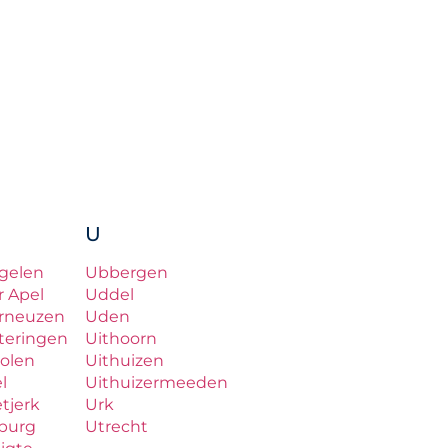
U
gelen
Ubbergen
r Apel
Uddel
rneuzen
Uden
teringen
Uithoorn
olen
Uithuizen
el
Uithuizermeeden
etjerk
Urk
lburg
Utrecht