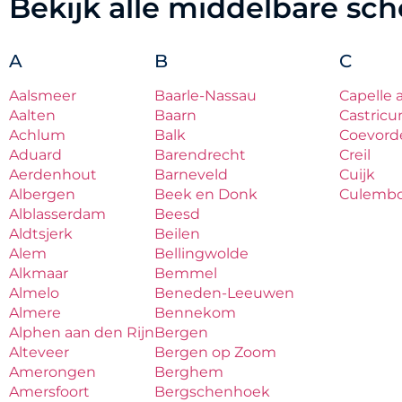
Bekijk alle middelbare sc
A
B
C
Aalsmeer
Baarle-Nassau
Capelle 
Aalten
Baarn
Castric
Achlum
Balk
Coevord
Aduard
Barendrecht
Creil
Aerdenhout
Barneveld
Cuijk
Albergen
Beek en Donk
Culemb
Alblasserdam
Beesd
Aldtsjerk
Beilen
Alem
Bellingwolde
Alkmaar
Bemmel
Almelo
Beneden-Leeuwen
Almere
Bennekom
Alphen aan den Rijn
Bergen
Alteveer
Bergen op Zoom
Amerongen
Berghem
Amersfoort
Bergschenhoek