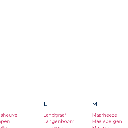
L
M
tsheuvel
Landgraaf
Maarheeze
mpen
Langenboom
Maarsbergen
lle
Langweer
Maarssen