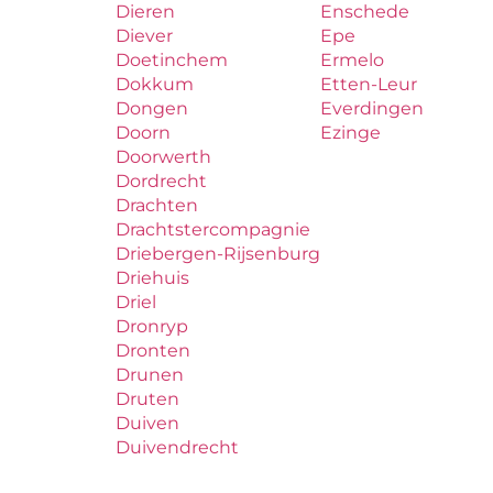
Dieren
Enschede
Diever
Epe
Doetinchem
Ermelo
Dokkum
Etten-Leur
Dongen
Everdingen
Doorn
Ezinge
Doorwerth
Dordrecht
Drachten
Drachtstercompagnie
Driebergen-Rijsenburg
Driehuis
Driel
Dronryp
Dronten
Drunen
Druten
Duiven
Duivendrecht