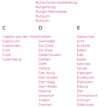
Bunschoten-Spakenburg
Burgerbrug
Burgh-Haamstede
Burgum
Bussum
C
D
E
Capelle aan den IJssel
Dalfsen
Eastermar
Castricum
Damwâld
Echt
Coevorden
De Glind
Echteld
Creil
De Waal
Edam
Cuijk
Dedemsvaart
Ede
Culemborg
Delden
Eelde
Delft
Eemnes
Delfzijl
Eersel
Den Burg
Eibergen
Den Dolder
Eindhoven
Den Haag
Elahuizen
Den Helder
Elburg
Deurne
Elst
Deventer
Emmeloord
Didam
Emmen
Diemen
Enkhuizen