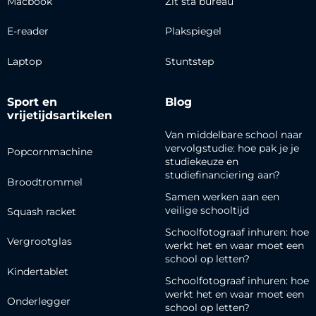
Macbook
Zit sta bureau
E-reader
Plakspiegel
Laptop
Stuntstep
Sport en
Blog
vrijetijdsartikelen
Van middelbare school naar
vervolgstudie: hoe pak je je
Popcornmachine
studiekeuze en
studiefinanciering aan?
Broodtrommel
Samen werken aan een
veilige schooltijd
Squash racket
Schoolfotograaf inhuren: hoe
Vergrootglas
werkt het en waar moet een
school op letten?
Kindertablet
Schoolfotograaf inhuren: hoe
werkt het en waar moet een
Onderlegger
school op letten?