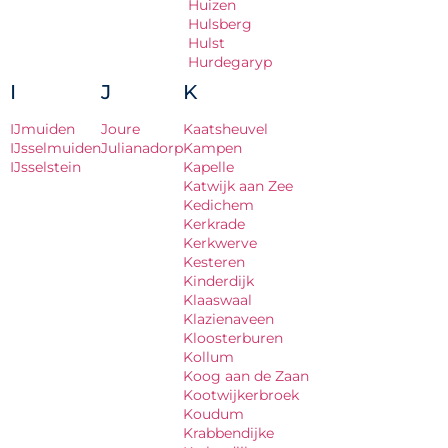
Huizen
Hulsberg
Hulst
Hurdegaryp
I
J
K
IJmuiden
Joure
Kaatsheuvel
IJsselmuiden
Julianadorp
Kampen
IJsselstein
Kapelle
Katwijk aan Zee
Kedichem
Kerkrade
Kerkwerve
Kesteren
Kinderdijk
Klaaswaal
Klazienaveen
Kloosterburen
Kollum
Koog aan de Zaan
Kootwijkerbroek
Koudum
Krabbendijke