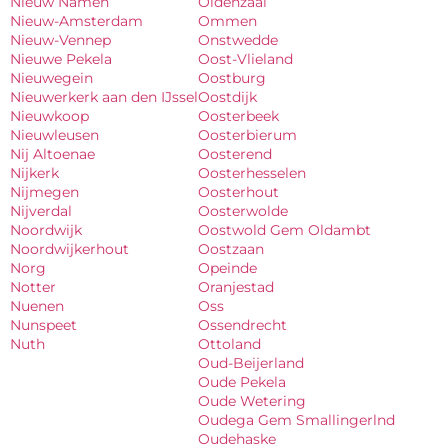
Nieuw Namen
Oldenzaal
Nieuw-Amsterdam
Ommen
Nieuw-Vennep
Onstwedde
Nieuwe Pekela
Oost-Vlieland
Nieuwegein
Oostburg
Nieuwerkerk aan den IJssel
Oostdijk
Nieuwkoop
Oosterbeek
Nieuwleusen
Oosterbierum
Nij Altoenae
Oosterend
Nijkerk
Oosterhesselen
Nijmegen
Oosterhout
Nijverdal
Oosterwolde
Noordwijk
Oostwold Gem Oldambt
Noordwijkerhout
Oostzaan
Norg
Opeinde
Notter
Oranjestad
Nuenen
Oss
Nunspeet
Ossendrecht
Nuth
Ottoland
Oud-Beijerland
Oude Pekela
Oude Wetering
Oudega Gem Smallingerlnd
Oudehaske