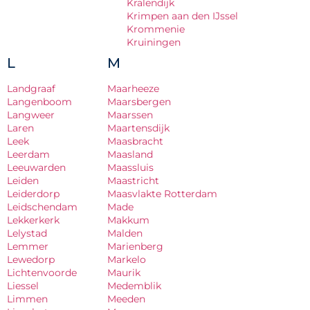
Kralendijk
Krimpen aan den IJssel
Krommenie
Kruiningen
L
M
Landgraaf
Maarheeze
Langenboom
Maarsbergen
Langweer
Maarssen
Laren
Maartensdijk
Leek
Maasbracht
Leerdam
Maasland
Leeuwarden
Maassluis
Leiden
Maastricht
Leiderdorp
Maasvlakte Rotterdam
Leidschendam
Made
Lekkerkerk
Makkum
Lelystad
Malden
Lemmer
Marienberg
Lewedorp
Markelo
Lichtenvoorde
Maurik
Liessel
Medemblik
Limmen
Meeden