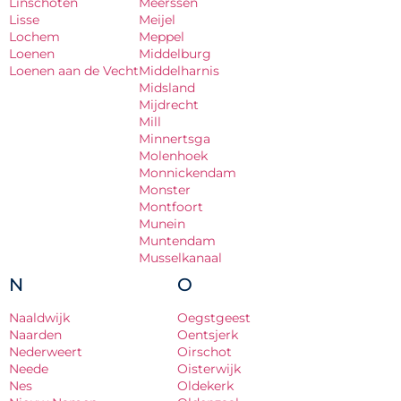
Linschoten
Meerssen
Lisse
Meijel
Lochem
Meppel
Loenen
Middelburg
Loenen aan de Vecht
Middelharnis
Midsland
Mijdrecht
Mill
Minnertsga
Molenhoek
Monnickendam
Monster
Montfoort
Munein
Muntendam
Musselkanaal
N
O
Naaldwijk
Oegstgeest
Naarden
Oentsjerk
Nederweert
Oirschot
Neede
Oisterwijk
Nes
Oldekerk