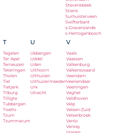
Stevensbeek
Stiens
Surhuisterveen
Swifterbant
s-Gravenzande
s-Hertogenbosch
T
U
V
Tegelen
Ubbergen
Vaals
Ter Apel
Uddel
Vaassen
Terneuzen
Uden
Valkenburg
Teteringen
Uithoorn
Valkenswaard
Tholen
Uithuizen
Veendam
Tiel
Uithuizermeeden
Veenendaal
Tietjerk
Urk
Veeningen
Tilburg
Utrecht
Veghel
Tilligte
Veldhoven
Tubbergen
Velp
Twello
Velsen-Zuid
Tzum
Velserbroek
Tzummarum
Venlo
Venray
Vianen