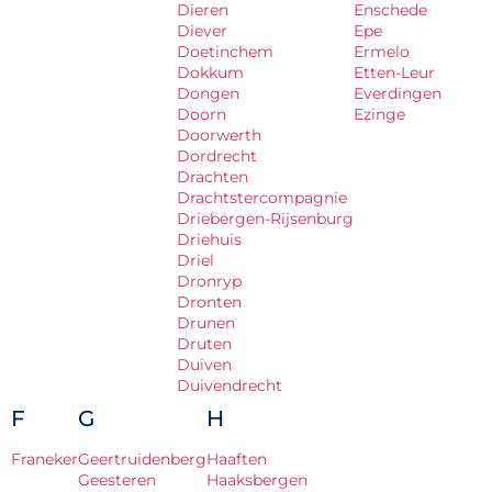
Dieren
Enschede
Diever
Epe
Doetinchem
Ermelo
Dokkum
Etten-Leur
Dongen
Everdingen
Doorn
Ezinge
Doorwerth
Dordrecht
Drachten
Drachtstercompagnie
Driebergen-Rijsenburg
Driehuis
Driel
Dronryp
Dronten
Drunen
Druten
Duiven
Duivendrecht
F
G
H
Franeker
Geertruidenberg
Haaften
Geesteren
Haaksbergen