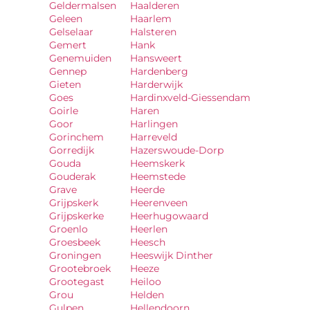
Geldermalsen
Haalderen
Geleen
Haarlem
Gelselaar
Halsteren
Gemert
Hank
Genemuiden
Hansweert
Gennep
Hardenberg
Gieten
Harderwijk
Goes
Hardinxveld-Giessendam
Goirle
Haren
Goor
Harlingen
Gorinchem
Harreveld
Gorredijk
Hazerswoude-Dorp
Gouda
Heemskerk
Gouderak
Heemstede
Grave
Heerde
Grijpskerk
Heerenveen
Grijpskerke
Heerhugowaard
Groenlo
Heerlen
Groesbeek
Heesch
Groningen
Heeswijk Dinther
Grootebroek
Heeze
Grootegast
Heiloo
Grou
Helden
Gulpen
Hellendoorn