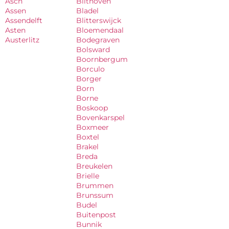
Asch
Bilthoven
Assen
Bladel
Assendelft
Blitterswijck
Asten
Bloemendaal
Austerlitz
Bodegraven
Bolsward
Boornbergum
Borculo
Borger
Born
Borne
Boskoop
Bovenkarspel
Boxmeer
Boxtel
Brakel
Breda
Breukelen
Brielle
Brummen
Brunssum
Budel
Buitenpost
Bunnik