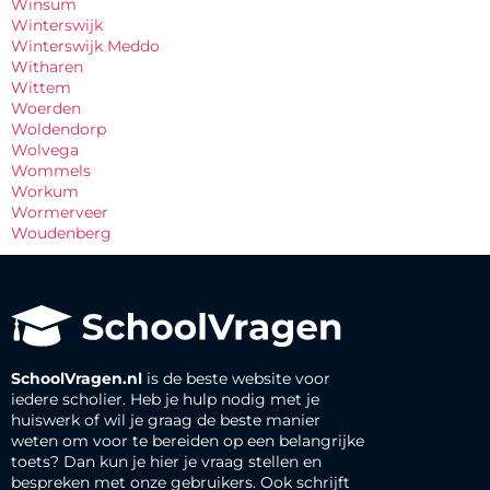
Winsum
Winterswijk
Winterswijk Meddo
Witharen
Wittem
Woerden
Woldendorp
Wolvega
Wommels
Workum
Wormerveer
Woudenberg
SchoolVragen.nl
is de beste website voor
iedere scholier. Heb je hulp nodig met je
huiswerk of wil je graag de beste manier
weten om voor te bereiden op een belangrijke
toets? Dan kun je hier je vraag stellen en
bespreken met onze gebruikers. Ook schrijft