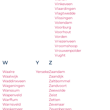
Vinkeveen
Vlaardingen
Vlagtwedde
Vlissingen
Volendam
Voorburg
Voorhout
Vorden
Vriezenveen
Vroomshoop
Vrouwenpolder
Vught
W
Y
Z
Waalre
Yerseke
Zaandam
Waalwijk
Zaandijk
Waddinxveen
Zaltbommel
Wageningen
Zandvoort
Wanssum
Zeewolde
Wapenveld
Zeist
Warffum
Zetten
Warnsveld
Zevenaar
Waskemeer
Zevenbergen