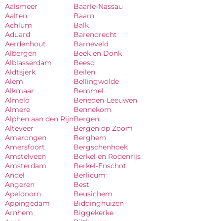
Aalsmeer
Baarle-Nassau
Aalten
Baarn
Achlum
Balk
Aduard
Barendrecht
Aerdenhout
Barneveld
Albergen
Beek en Donk
Alblasserdam
Beesd
Aldtsjerk
Beilen
Alem
Bellingwolde
Alkmaar
Bemmel
Almelo
Beneden-Leeuwen
Almere
Bennekom
Alphen aan den Rijn
Bergen
Alteveer
Bergen op Zoom
Amerongen
Berghem
Amersfoort
Bergschenhoek
Amstelveen
Berkel en Rodenrijs
Amsterdam
Berkel-Enschot
Andel
Berlicum
Angeren
Best
Apeldoorn
Beusichem
Appingedam
Biddinghuizen
Arnhem
Biggekerke