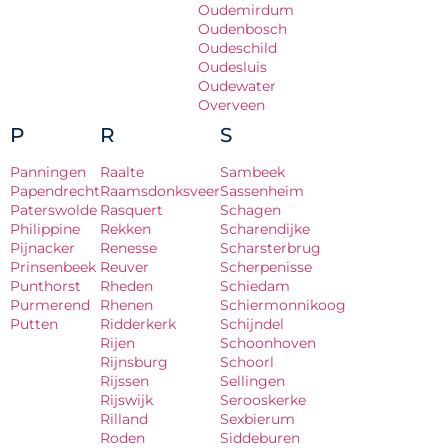
Oudemirdum
Oudenbosch
Oudeschild
Oudesluis
Oudewater
Overveen
P
R
S
Panningen
Raalte
Sambeek
Papendrecht
Raamsdonksveer
Sassenheim
Paterswolde
Rasquert
Schagen
Philippine
Rekken
Scharendijke
Pijnacker
Renesse
Scharsterbrug
Prinsenbeek
Reuver
Scherpenisse
Punthorst
Rheden
Schiedam
Purmerend
Rhenen
Schiermonnikoog
Putten
Ridderkerk
Schijndel
Rijen
Schoonhoven
Rijnsburg
Schoorl
Rijssen
Sellingen
Rijswijk
Serooskerke
Rilland
Sexbierum
Roden
Siddeburen