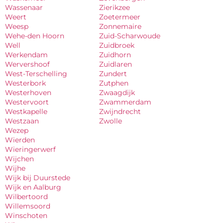
Wassenaar
Zierikzee
Weert
Zoetermeer
Weesp
Zonnemaire
Wehe-den Hoorn
Zuid-Scharwoude
Well
Zuidbroek
Werkendam
Zuidhorn
Wervershoof
Zuidlaren
West-Terschelling
Zundert
Westerbork
Zutphen
Westerhoven
Zwaagdijk
Westervoort
Zwammerdam
Westkapelle
Zwijndrecht
Westzaan
Zwolle
Wezep
Wierden
Wieringerwerf
Wijchen
Wijhe
Wijk bij Duurstede
Wijk en Aalburg
Wilbertoord
Willemsoord
Winschoten