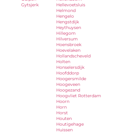
Gytsjerk
Hellevoetsluis
Helmond
Hengelo
Hengstdijk
Heythuysen
Hillegom
Hilversum
Hoensbroek
Hoevelaken
Hollandscheveld
Holten
Honselersdijk
Hoofddorp
Hoogersmilde
Hoogeveen
Hoogezand
Hoogvliet Rotterdam
Hoorn
Horn
Horst
Houten
Houtigehage
Huissen