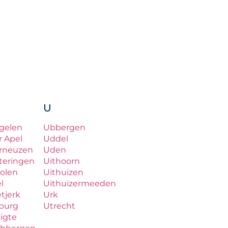
U
gelen
Ubbergen
r Apel
Uddel
rneuzen
Uden
teringen
Uithoorn
olen
Uithuizen
el
Uithuizermeeden
etjerk
Urk
lburg
Utrecht
ligte