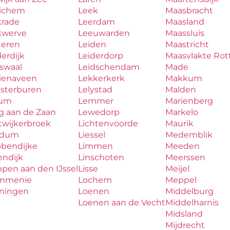
ichem
Leek
Maasbracht
krade
Leerdam
Maasland
kwerve
Leeuwarden
Maassluis
teren
Leiden
Maastricht
erdijk
Leiderdorp
Maasvlakte Ro
aswaal
Leidschendam
Made
zienaveen
Lekkerkerk
Makkum
osterburen
Lelystad
Malden
lum
Lemmer
Marienberg
g aan de Zaan
Lewedorp
Markelo
twijkerbroek
Lichtenvoorde
Maurik
udum
Liessel
Medemblik
bbendijke
Limmen
Meeden
endijk
Linschoten
Meerssen
pen aan den IJssel
Lisse
Meijel
mmenie
Lochem
Meppel
iningen
Loenen
Middelburg
Loenen aan de Vecht
Middelharnis
Midsland
Mijdrecht