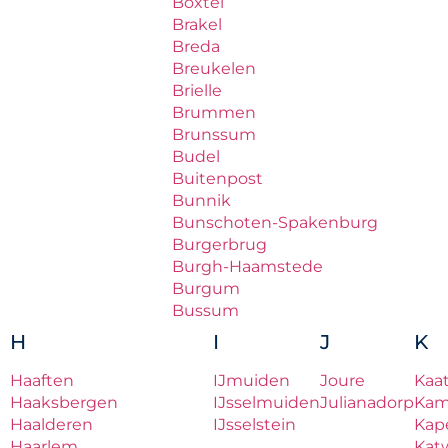
Boxtel
Brakel
Breda
Breukelen
Brielle
Brummen
Brunssum
Budel
Buitenpost
Bunnik
Bunschoten-Spakenburg
Burgerbrug
Burgh-Haamstede
Burgum
Bussum
H
I
J
K
Haaften
IJmuiden
Joure
Kaa
Haaksbergen
IJsselmuiden
Julianadorp
Ka
Haalderen
IJsselstein
Kape
Haarlem
Katw