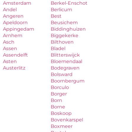
Amsterdam
Berkel-Enschot
Andel
Berlicum
Angeren
Best
Apeldoorn
Beusichem
Appingedam
Biddinghuizen
Arnhem
Biggekerke
Asch
Bilthoven
Assen
Bladel
Assendelft
Blitterswijck
Asten
Bloemendaal
Austerlitz
Bodegraven
Bolsward
Boornbergum
Borculo
Borger
Born
Borne
Boskoop
Bovenkarspel
Boxmeer