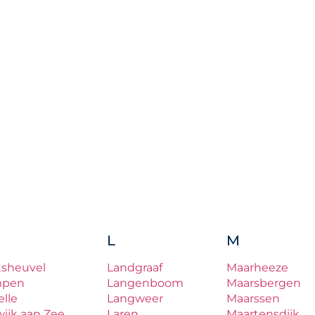
L
M
tsheuvel
Landgraaf
Maarheeze
mpen
Langenboom
Maarsbergen
lle
Langweer
Maarssen
ijk aan Zee
Laren
Maartensdijk