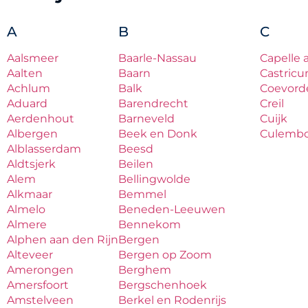
A
B
C
Aalsmeer
Baarle-Nassau
Capelle 
Aalten
Baarn
Castric
Achlum
Balk
Coevord
Aduard
Barendrecht
Creil
Aerdenhout
Barneveld
Cuijk
Albergen
Beek en Donk
Culemb
Alblasserdam
Beesd
Aldtsjerk
Beilen
Alem
Bellingwolde
Alkmaar
Bemmel
Almelo
Beneden-Leeuwen
Almere
Bennekom
Alphen aan den Rijn
Bergen
Alteveer
Bergen op Zoom
Amerongen
Berghem
Amersfoort
Bergschenhoek
Amstelveen
Berkel en Rodenrijs