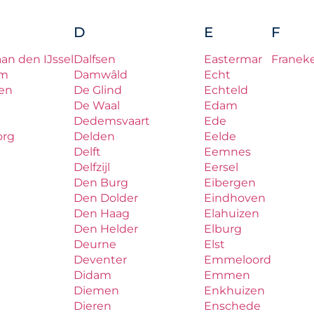
D
E
F
aan den IJssel
Dalfsen
Eastermar
Franek
um
Damwâld
Echt
en
De Glind
Echteld
De Waal
Edam
Dedemsvaart
Ede
org
Delden
Eelde
Delft
Eemnes
Delfzijl
Eersel
Den Burg
Eibergen
Den Dolder
Eindhoven
Den Haag
Elahuizen
Den Helder
Elburg
Deurne
Elst
Deventer
Emmeloord
Didam
Emmen
Diemen
Enkhuizen
Dieren
Enschede