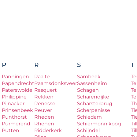
P
R
S
T
Panningen
Raalte
Sambeek
Te
Papendrecht
Raamsdonksveer
Sassenheim
Te
Paterswolde
Rasquert
Schagen
Te
Philippine
Rekken
Scharendijke
Te
Pijnacker
Renesse
Scharsterbrug
Th
Prinsenbeek
Reuver
Scherpenisse
Ti
Punthorst
Rheden
Schiedam
Ti
Purmerend
Rhenen
Schiermonnikoog
Ti
Putten
Ridderkerk
Schijndel
Til