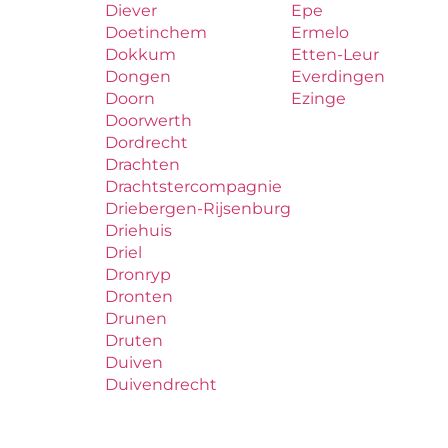
Diever
Epe
Doetinchem
Ermelo
Dokkum
Etten-Leur
Dongen
Everdingen
Doorn
Ezinge
Doorwerth
Dordrecht
Drachten
Drachtstercompagnie
Driebergen-Rijsenburg
Driehuis
Driel
Dronryp
Dronten
Drunen
Druten
Duiven
Duivendrecht