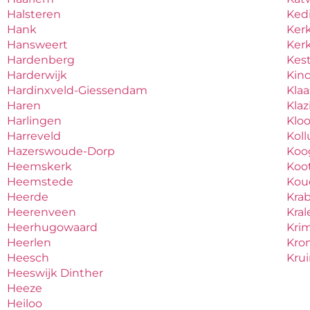
Halsteren
Ked
Hank
Ker
Hansweert
Ker
Hardenberg
Kes
Harderwijk
Kind
Hardinxveld-Giessendam
Kla
Haren
Kla
Harlingen
Klo
Harreveld
Kol
Hazerswoude-Dorp
Koo
Heemskerk
Koo
Heemstede
Ko
Heerde
Kra
Heerenveen
Kral
Heerhugowaard
Krim
Heerlen
Kro
Heesch
Kru
Heeswijk Dinther
Heeze
Heiloo