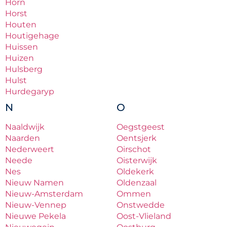
Horn
Horst
Houten
Houtigehage
Huissen
Huizen
Hulsberg
Hulst
Hurdegaryp
N
O
Naaldwijk
Oegstgeest
Naarden
Oentsjerk
Nederweert
Oirschot
Neede
Oisterwijk
Nes
Oldekerk
Nieuw Namen
Oldenzaal
Nieuw-Amsterdam
Ommen
Nieuw-Vennep
Onstwedde
Nieuwe Pekela
Oost-Vlieland