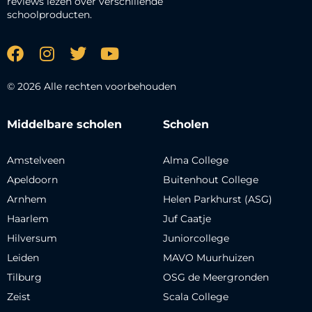
reviews lezen over verschillende
schoolproducten.
© 2026 Alle rechten voorbehouden
Middelbare scholen
Scholen
Amstelveen
Alma College
Apeldoorn
Buitenhout College
Arnhem
Helen Parkhurst (ASG)
Haarlem
Juf Caatje
Hilversum
Juniorcollege
Leiden
MAVO Muurhuizen
Tilburg
OSG de Meergronden
Zeist
Scala College