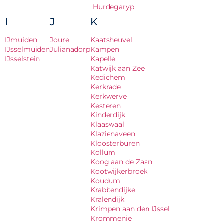
Hurdegaryp
I
J
K
IJmuiden
Joure
Kaatsheuvel
IJsselmuiden
Julianadorp
Kampen
IJsselstein
Kapelle
Katwijk aan Zee
Kedichem
Kerkrade
Kerkwerve
Kesteren
Kinderdijk
Klaaswaal
Klazienaveen
Kloosterburen
Kollum
Koog aan de Zaan
Kootwijkerbroek
Koudum
Krabbendijke
Kralendijk
Krimpen aan den IJssel
Krommenie