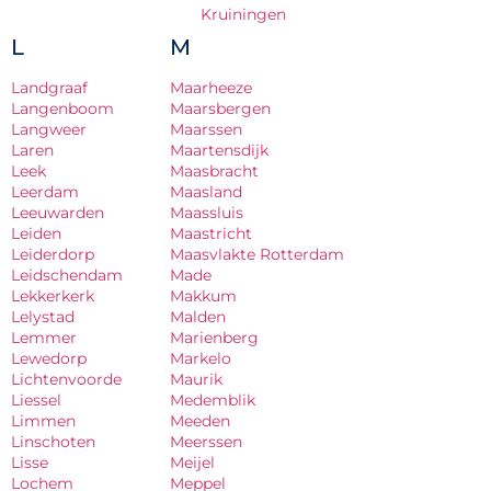
Kruiningen
L
M
Landgraaf
Maarheeze
Langenboom
Maarsbergen
Langweer
Maarssen
Laren
Maartensdijk
Leek
Maasbracht
Leerdam
Maasland
Leeuwarden
Maassluis
Leiden
Maastricht
Leiderdorp
Maasvlakte Rotterdam
Leidschendam
Made
Lekkerkerk
Makkum
Lelystad
Malden
Lemmer
Marienberg
Lewedorp
Markelo
Lichtenvoorde
Maurik
Liessel
Medemblik
Limmen
Meeden
Linschoten
Meerssen
Lisse
Meijel
Lochem
Meppel