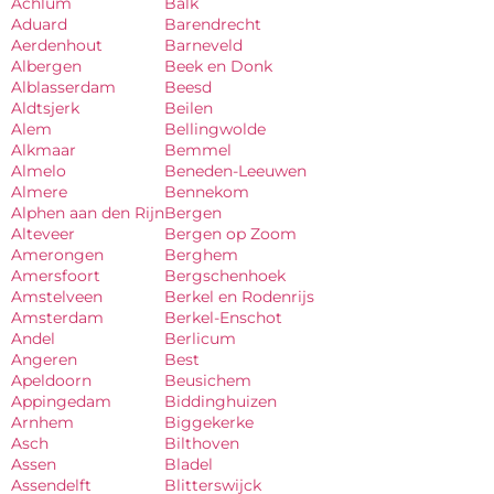
Achlum
Balk
Aduard
Barendrecht
Aerdenhout
Barneveld
Albergen
Beek en Donk
Alblasserdam
Beesd
Aldtsjerk
Beilen
Alem
Bellingwolde
Alkmaar
Bemmel
Almelo
Beneden-Leeuwen
Almere
Bennekom
Alphen aan den Rijn
Bergen
Alteveer
Bergen op Zoom
Amerongen
Berghem
Amersfoort
Bergschenhoek
Amstelveen
Berkel en Rodenrijs
Amsterdam
Berkel-Enschot
Andel
Berlicum
Angeren
Best
Apeldoorn
Beusichem
Appingedam
Biddinghuizen
Arnhem
Biggekerke
Asch
Bilthoven
Assen
Bladel
Assendelft
Blitterswijck