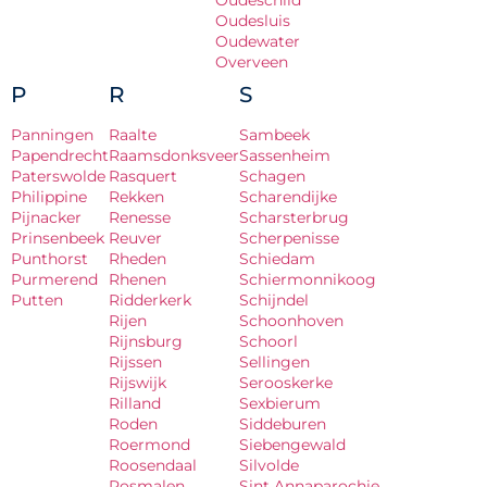
Oudeschild
Oudesluis
Oudewater
Overveen
P
R
S
Panningen
Raalte
Sambeek
Papendrecht
Raamsdonksveer
Sassenheim
Paterswolde
Rasquert
Schagen
Philippine
Rekken
Scharendijke
Pijnacker
Renesse
Scharsterbrug
Prinsenbeek
Reuver
Scherpenisse
Punthorst
Rheden
Schiedam
Purmerend
Rhenen
Schiermonnikoog
Putten
Ridderkerk
Schijndel
Rijen
Schoonhoven
Rijnsburg
Schoorl
Rijssen
Sellingen
Rijswijk
Serooskerke
Rilland
Sexbierum
Roden
Siddeburen
Roermond
Siebengewald
Roosendaal
Silvolde
Rosmalen
Sint Annaparochie