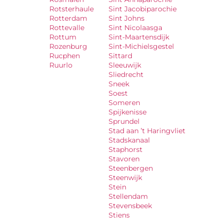
Rotsterhaule
Sint Jacobiparochie
Rotterdam
Sint Johns
Rottevalle
Sint Nicolaasga
Rottum
Sint-Maartensdijk
Rozenburg
Sint-Michielsgestel
Rucphen
Sittard
Ruurlo
Sleeuwijk
Sliedrecht
Sneek
Soest
Someren
Spijkenisse
Sprundel
Stad aan ’t Haringvliet
Stadskanaal
Staphorst
Stavoren
Steenbergen
Steenwijk
Stein
Stellendam
Stevensbeek
Stiens