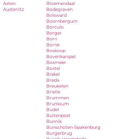
Asten
Bloemendaal
Austerlitz
Bodegraven
Bolsward
Boornbergum
Borculo
Borger
Born
Borne
Boskoop
Bovenkarspel
Boxmeer
Boxtel
Brakel
Breda
Breukelen
Brielle
Brummen
Brunssum
Budel
Buitenpost
Bunnik
Bunschoten-Spakenburg
Burgerbrug