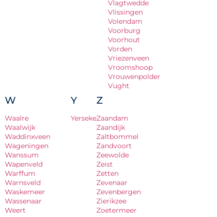
Vlagtwedde
Vlissingen
Volendam
Voorburg
Voorhout
Vorden
Vriezenveen
Vroomshoop
Vrouwenpolder
Vught
W
Y
Z
Waalre
Yerseke
Zaandam
Waalwijk
Zaandijk
Waddinxveen
Zaltbommel
Wageningen
Zandvoort
Wanssum
Zeewolde
Wapenveld
Zeist
Warffum
Zetten
Warnsveld
Zevenaar
Waskemeer
Zevenbergen
Wassenaar
Zierikzee
Weert
Zoetermeer