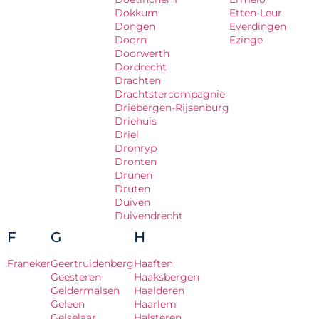
Dokkum
Etten-Leur
Dongen
Everdingen
Doorn
Ezinge
Doorwerth
Dordrecht
Drachten
Drachtstercompagnie
Driebergen-Rijsenburg
Driehuis
Driel
Dronryp
Dronten
Drunen
Druten
Duiven
Duivendrecht
F
G
H
Franeker
Geertruidenberg
Haaften
Geesteren
Haaksbergen
Geldermalsen
Haalderen
Geleen
Haarlem
Gelselaar
Halsteren