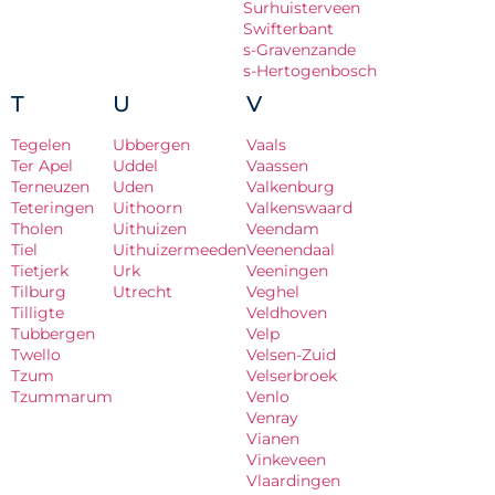
Surhuisterveen
Swifterbant
s-Gravenzande
s-Hertogenbosch
T
U
V
Tegelen
Ubbergen
Vaals
Ter Apel
Uddel
Vaassen
Terneuzen
Uden
Valkenburg
Teteringen
Uithoorn
Valkenswaard
Tholen
Uithuizen
Veendam
Tiel
Uithuizermeeden
Veenendaal
Tietjerk
Urk
Veeningen
Tilburg
Utrecht
Veghel
Tilligte
Veldhoven
Tubbergen
Velp
Twello
Velsen-Zuid
Tzum
Velserbroek
Tzummarum
Venlo
Venray
Vianen
Vinkeveen
Vlaardingen