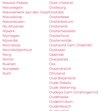
Nieuwe Pekela
Oost-Vlieland
Nieuwegein
Oostburg
Nieuwerkerk aan den IJssel
Oostdijk
Nieuwkoop
Oosterbeek
Nieuwleusen
Oosterbierum
Nij Altoenae
Oosterend
Nijkerk
Oosterhesselen
Nijmegen
Oosterhout
Nijverdal
Oosterwolde
Noordwijk
Oostwold Gem Oldambt
Noordwijkerhout
Oostzaan
Norg
Opeinde
Notter
Oranjestad
Nuenen
Oss
Nunspeet
Ossendrecht
Nuth
Ottoland
Oud-Beijerland
Oude Pekela
Oude Wetering
Oudega Gem Smallingerlnd
Oudehaske
Oudemirdum
Oudenbosch