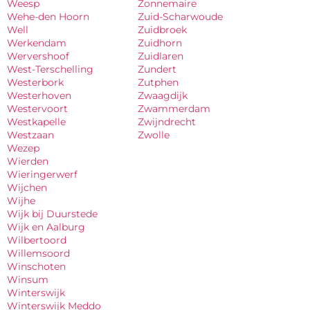
Weesp
Zonnemaire
Wehe-den Hoorn
Zuid-Scharwoude
Well
Zuidbroek
Werkendam
Zuidhorn
Wervershoof
Zuidlaren
West-Terschelling
Zundert
Westerbork
Zutphen
Westerhoven
Zwaagdijk
Westervoort
Zwammerdam
Westkapelle
Zwijndrecht
Westzaan
Zwolle
Wezep
Wierden
Wieringerwerf
Wijchen
Wijhe
Wijk bij Duurstede
Wijk en Aalburg
Wilbertoord
Willemsoord
Winschoten
Winsum
Winterswijk
Winterswijk Meddo