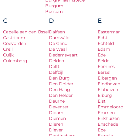
Burgh-Haamstede
Burgum
Bussum
C
D
E
Capelle aan den IJssel
Dalfsen
Eastermar
Castricum
Damwâld
Echt
Coevorden
De Glind
Echteld
Creil
De Waal
Edam
Cuijk
Dedemsvaart
Ede
Culemborg
Delden
Eelde
Delft
Eemnes
Delfzijl
Eersel
Den Burg
Eibergen
Den Dolder
Eindhoven
Den Haag
Elahuizen
Den Helder
Elburg
Deurne
Elst
Deventer
Emmeloord
Didam
Emmen
Diemen
Enkhuizen
Dieren
Enschede
Diever
Epe
Doetinchem
Ermelo