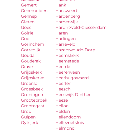
Gemert
Hank
Genemuiden
Hansweert
Gennep
Hardenberg
Gieten
Harderwijk
Goes
Hardinxveld-Giessendam
Goirle
Haren
Goor
Harlingen
Gorinchem
Harreveld
Gorredijk
Hazerswoude-Dorp
Gouda
Heemskerk
Gouderak
Heemstede
Grave
Heerde
Grijpskerk
Heerenveen
Grijpskerke
Heerhugowaard
Groenlo
Heerlen
Groesbeek
Heesch
Groningen
Heeswijk Dinther
Grootebroek
Heeze
Grootegast
Heiloo
Grou
Helden
Gulpen
Hellendoorn
Gytsjerk
Hellevoetsluis
Helmond