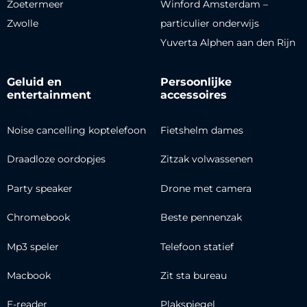
Zoetermeer
Winford Amsterdam –
Zwolle
particulier onderwijs
Yuverta Alphen aan den Rijn
Geluid en
Persoonlijke
entertainment
accessoires
Noise cancelling koptelefoon
Fietshelm dames
Draadloze oordopjes
Zitzak volwassenen
Party speaker
Drone met camera
Chromebook
Beste pennenzak
Mp3 speler
Telefoon statief
Macbook
Zit sta bureau
E-reader
Plakspiegel