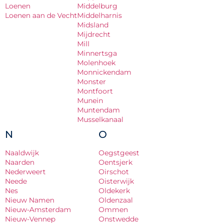
Loenen
Middelburg
Loenen aan de Vecht
Middelharnis
Midsland
Mijdrecht
Mill
Minnertsga
Molenhoek
Monnickendam
Monster
Montfoort
Munein
Muntendam
Musselkanaal
N
O
Naaldwijk
Oegstgeest
Naarden
Oentsjerk
Nederweert
Oirschot
Neede
Oisterwijk
Nes
Oldekerk
Nieuw Namen
Oldenzaal
Nieuw-Amsterdam
Ommen
Nieuw-Vennep
Onstwedde