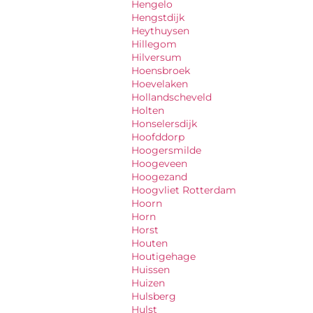
Hengelo
Hengstdijk
Heythuysen
Hillegom
Hilversum
Hoensbroek
Hoevelaken
Hollandscheveld
Holten
Honselersdijk
Hoofddorp
Hoogersmilde
Hoogeveen
Hoogezand
Hoogvliet Rotterdam
Hoorn
Horn
Horst
Houten
Houtigehage
Huissen
Huizen
Hulsberg
Hulst