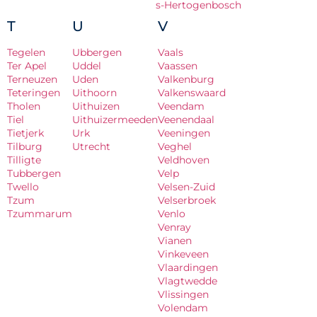
s-Hertogenbosch
T
U
V
Tegelen
Ubbergen
Vaals
Ter Apel
Uddel
Vaassen
Terneuzen
Uden
Valkenburg
Teteringen
Uithoorn
Valkenswaard
Tholen
Uithuizen
Veendam
Tiel
Uithuizermeeden
Veenendaal
Tietjerk
Urk
Veeningen
Tilburg
Utrecht
Veghel
Tilligte
Veldhoven
Tubbergen
Velp
Twello
Velsen-Zuid
Tzum
Velserbroek
Tzummarum
Venlo
Venray
Vianen
Vinkeveen
Vlaardingen
Vlagtwedde
Vlissingen
Volendam