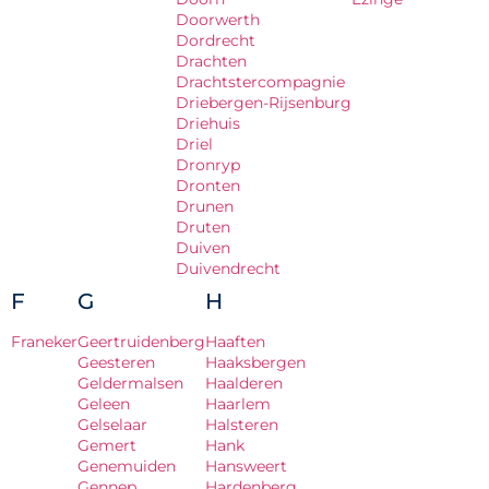
Doorwerth
Dordrecht
Drachten
Drachtstercompagnie
Driebergen-Rijsenburg
Driehuis
Driel
Dronryp
Dronten
Drunen
Druten
Duiven
Duivendrecht
F
G
H
Franeker
Geertruidenberg
Haaften
Geesteren
Haaksbergen
Geldermalsen
Haalderen
Geleen
Haarlem
Gelselaar
Halsteren
Gemert
Hank
Genemuiden
Hansweert
Gennep
Hardenberg