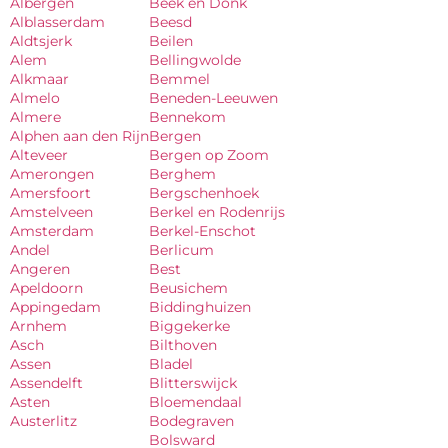
Albergen
Beek en Donk
Alblasserdam
Beesd
Aldtsjerk
Beilen
Alem
Bellingwolde
Alkmaar
Bemmel
Almelo
Beneden-Leeuwen
Almere
Bennekom
Alphen aan den Rijn
Bergen
Alteveer
Bergen op Zoom
Amerongen
Berghem
Amersfoort
Bergschenhoek
Amstelveen
Berkel en Rodenrijs
Amsterdam
Berkel-Enschot
Andel
Berlicum
Angeren
Best
Apeldoorn
Beusichem
Appingedam
Biddinghuizen
Arnhem
Biggekerke
Asch
Bilthoven
Assen
Bladel
Assendelft
Blitterswijck
Asten
Bloemendaal
Austerlitz
Bodegraven
Bolsward