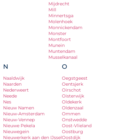
Mijdrecht
Mill
Minnertsga
Molenhoek
Monnickendam
Monster
Montfoort
Munein
Muntendam
Musselkanaal
N
O
Naaldwijk
Oegstgeest
Naarden
Oentsjerk
Nederweert
Oirschot
Neede
Oisterwijk
Nes
Oldekerk
Nieuw Namen
Oldenzaal
Nieuw-Amsterdam
Ommen
Nieuw-Vennep
Onstwedde
Nieuwe Pekela
Oost-Vlieland
Nieuwegein
Oostburg
Nieuwerkerk aan den IJssel
Oostdijk