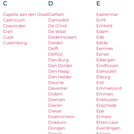
C
D
E
Capelle aan den IJssel
Dalfsen
Eastermar
Castricum
Damwâld
Echt
Coevorden
De Glind
Echteld
Creil
De Waal
Edam
Cuijk
Dedemsvaart
Ede
Culemborg
Delden
Eelde
Delft
Eemnes
Delfzijl
Eersel
Den Burg
Eibergen
Den Dolder
Eindhoven
Den Haag
Elahuizen
Den Helder
Elburg
Deurne
Elst
Deventer
Emmeloord
Didam
Emmen
Diemen
Enkhuizen
Dieren
Enschede
Diever
Epe
Doetinchem
Ermelo
Dokkum
Etten-Leur
Dongen
Everdingen
Doorn
Ezinge