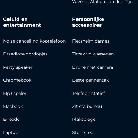
Yuverta Alphen aan den Rijn
Geluid en
Persoonlijke
entertainment
accessoires
Noise cancelling koptelefoon
Fietshelm dames
Draadloze oordopjes
Zitzak volwassenen
Party speaker
Drone met camera
Chromebook
Beste pennenzak
Mp3 speler
Telefoon statief
Macbook
Zit sta bureau
E-reader
Plakspiegel
Laptop
Stuntstep