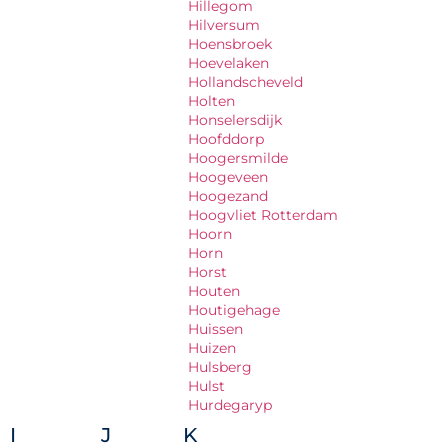
Hillegom
Hilversum
Hoensbroek
Hoevelaken
Hollandscheveld
Holten
Honselersdijk
Hoofddorp
Hoogersmilde
Hoogeveen
Hoogezand
Hoogvliet Rotterdam
Hoorn
Horn
Horst
Houten
Houtigehage
Huissen
Huizen
Hulsberg
Hulst
Hurdegaryp
I
J
K