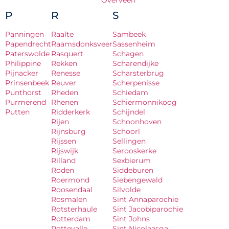
Overveen
P
R
S
Panningen
Raalte
Sambeek
Papendrecht
Raamsdonksveer
Sassenheim
Paterswolde
Rasquert
Schagen
Philippine
Rekken
Scharendijke
Pijnacker
Renesse
Scharsterbrug
Prinsenbeek
Reuver
Scherpenisse
Punthorst
Rheden
Schiedam
Purmerend
Rhenen
Schiermonnikoog
Putten
Ridderkerk
Schijndel
Rijen
Schoonhoven
Rijnsburg
Schoorl
Rijssen
Sellingen
Rijswijk
Serooskerke
Rilland
Sexbierum
Roden
Siddeburen
Roermond
Siebengewald
Roosendaal
Silvolde
Rosmalen
Sint Annaparochie
Rotsterhaule
Sint Jacobiparochie
Rotterdam
Sint Johns
Rottevalle
Sint Nicolaasga