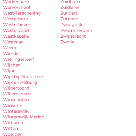
Werkendam
Zuidhorn
Wervershoof
Zuidlaren
West-Terschelling
Zundert
Westerbork
Zutphen
Westerhoven
Zwaagdijk
Westervoort
Zwammerdam
Westkapelle
Zwijndrecht
Westzaan
Zwolle
Wezep
Wierden
Wieringerwerf
Wijchen
Wijhe
Wijk bij Duurstede
Wijk en Aalburg
Wilbertoord
Willemsoord
Winschoten
Winsum
Winterswijk
Winterswijk Meddo
Witharen
Wittem
Woerden