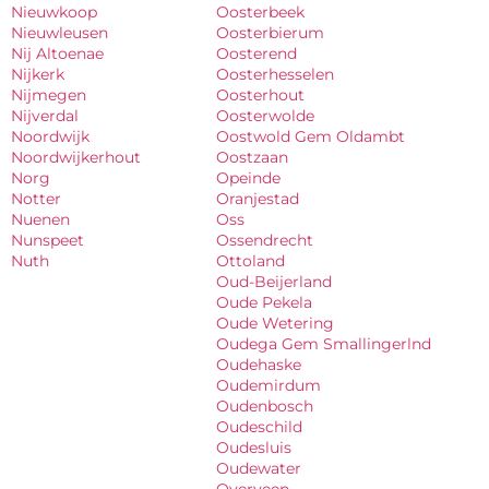
Nieuwkoop
Oosterbeek
Nieuwleusen
Oosterbierum
Nij Altoenae
Oosterend
Nijkerk
Oosterhesselen
Nijmegen
Oosterhout
Nijverdal
Oosterwolde
Noordwijk
Oostwold Gem Oldambt
Noordwijkerhout
Oostzaan
Norg
Opeinde
Notter
Oranjestad
Nuenen
Oss
Nunspeet
Ossendrecht
Nuth
Ottoland
Oud-Beijerland
Oude Pekela
Oude Wetering
Oudega Gem Smallingerlnd
Oudehaske
Oudemirdum
Oudenbosch
Oudeschild
Oudesluis
Oudewater