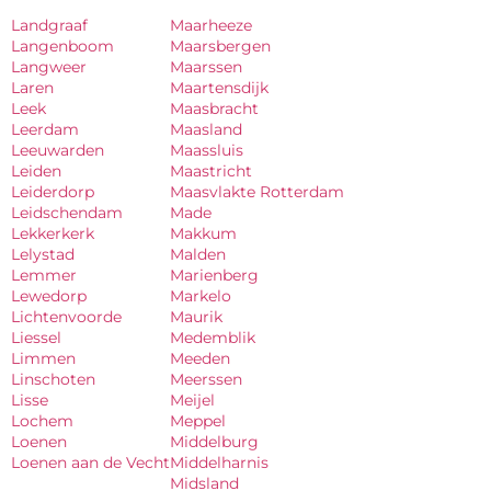
Landgraaf
Maarheeze
Langenboom
Maarsbergen
Langweer
Maarssen
Laren
Maartensdijk
Leek
Maasbracht
Leerdam
Maasland
Leeuwarden
Maassluis
Leiden
Maastricht
Leiderdorp
Maasvlakte Rotterdam
Leidschendam
Made
Lekkerkerk
Makkum
Lelystad
Malden
Lemmer
Marienberg
Lewedorp
Markelo
Lichtenvoorde
Maurik
Liessel
Medemblik
Limmen
Meeden
Linschoten
Meerssen
Lisse
Meijel
Lochem
Meppel
Loenen
Middelburg
Loenen aan de Vecht
Middelharnis
Midsland