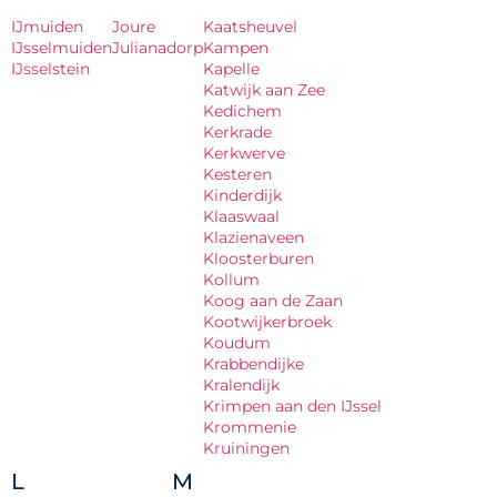
IJmuiden
Joure
Kaatsheuvel
IJsselmuiden
Julianadorp
Kampen
IJsselstein
Kapelle
Katwijk aan Zee
Kedichem
Kerkrade
Kerkwerve
Kesteren
Kinderdijk
Klaaswaal
Klazienaveen
Kloosterburen
Kollum
Koog aan de Zaan
Kootwijkerbroek
Koudum
Krabbendijke
Kralendijk
Krimpen aan den IJssel
Krommenie
Kruiningen
L
M