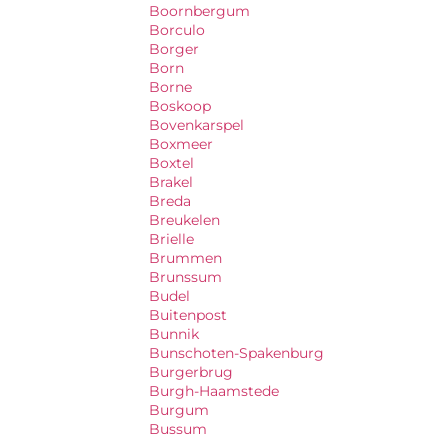
Boornbergum
Borculo
Borger
Born
Borne
Boskoop
Bovenkarspel
Boxmeer
Boxtel
Brakel
Breda
Breukelen
Brielle
Brummen
Brunssum
Budel
Buitenpost
Bunnik
Bunschoten-Spakenburg
Burgerbrug
Burgh-Haamstede
Burgum
Bussum