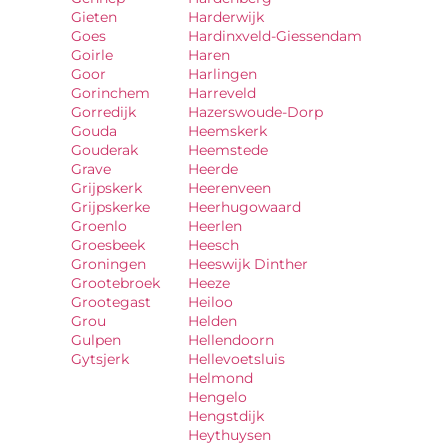
Gieten
Harderwijk
Goes
Hardinxveld-Giessendam
Goirle
Haren
Goor
Harlingen
Gorinchem
Harreveld
Gorredijk
Hazerswoude-Dorp
Gouda
Heemskerk
Gouderak
Heemstede
Grave
Heerde
Grijpskerk
Heerenveen
Grijpskerke
Heerhugowaard
Groenlo
Heerlen
Groesbeek
Heesch
Groningen
Heeswijk Dinther
Grootebroek
Heeze
Grootegast
Heiloo
Grou
Helden
Gulpen
Hellendoorn
Gytsjerk
Hellevoetsluis
Helmond
Hengelo
Hengstdijk
Heythuysen