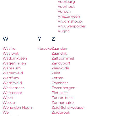
Voorburg
Voorhout
Vorden
Vriezenveen
Vroomshoop
Vrouwenpolder
Vught
W
Y
Z
Waalre
Yerseke
Zaandam
Waalwijk
Zaandijk
Waddinxveen
Zaltbommel
Wageningen
Zandvoort
Wanssum
Zeewolde
Wapenveld
Zeist
Warffum
Zetten
Warnsveld
Zevenaar
Waskemeer
Zevenbergen
Wassenaar
Zierikzee
Weert
Zoetermeer
Weesp
Zonnemaire
Wehe-den Hoorn
Zuid-Scharwoude
Well
Zuidbroek