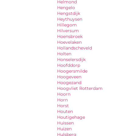
Helmond
Hengelo
Hengstdijk
Heythuysen
Hillegom
Hilversum
Hoensbroek
Hoevelaken
Hollandscheveld
Holten
Honselersdijk
Hoofddorp
Hoogersmilde
Hoogeveen
Hoogezand
Hoogvliet Rotterdam
Hoorn
Horn
Horst
Houten
Houtigehage
Huissen
Huizen
Hulsberg