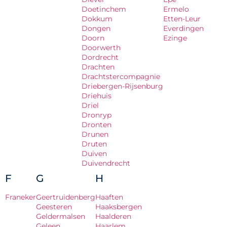
Doetinchem
Ermelo
Dokkum
Etten-Leur
Dongen
Everdingen
Doorn
Ezinge
Doorwerth
Dordrecht
Drachten
Drachtstercompagnie
Driebergen-Rijsenburg
Driehuis
Driel
Dronryp
Dronten
Drunen
Druten
Duiven
Duivendrecht
F
G
H
Franeker
Geertruidenberg
Haaften
Geesteren
Haaksbergen
Geldermalsen
Haalderen
Geleen
Haarlem