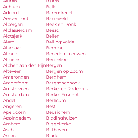
Aalten
Baarn
Achlum
Balk
Aduard
Barendrecht
Aerdenhout
Barneveld
Albergen
Beek en Donk
Alblasserdam
Beesd
Aldtsjerk
Beilen
Alem
Bellingwolde
Alkmaar
Bemmel
Almelo
Beneden-Leeuwen
Almere
Bennekom
Alphen aan den Rijn
Bergen
Alteveer
Bergen op Zoom
Amerongen
Berghem
Amersfoort
Bergschenhoek
Amstelveen
Berkel en Rodenrijs
Amsterdam
Berkel-Enschot
Andel
Berlicum
Angeren
Best
Apeldoorn
Beusichem
Appingedam
Biddinghuizen
Arnhem
Biggekerke
Asch
Bilthoven
Assen
Bladel