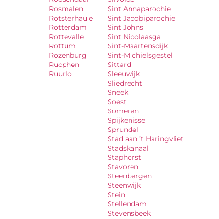
Rosmalen
Sint Annaparochie
Rotsterhaule
Sint Jacobiparochie
Rotterdam
Sint Johns
Rottevalle
Sint Nicolaasga
Rottum
Sint-Maartensdijk
Rozenburg
Sint-Michielsgestel
Rucphen
Sittard
Ruurlo
Sleeuwijk
Sliedrecht
Sneek
Soest
Someren
Spijkenisse
Sprundel
Stad aan ’t Haringvliet
Stadskanaal
Staphorst
Stavoren
Steenbergen
Steenwijk
Stein
Stellendam
Stevensbeek