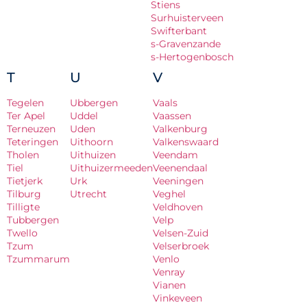
Stiens
Surhuisterveen
Swifterbant
s-Gravenzande
s-Hertogenbosch
T
U
V
Tegelen
Ubbergen
Vaals
Ter Apel
Uddel
Vaassen
Terneuzen
Uden
Valkenburg
Teteringen
Uithoorn
Valkenswaard
Tholen
Uithuizen
Veendam
Tiel
Uithuizermeeden
Veenendaal
Tietjerk
Urk
Veeningen
Tilburg
Utrecht
Veghel
Tilligte
Veldhoven
Tubbergen
Velp
Twello
Velsen-Zuid
Tzum
Velserbroek
Tzummarum
Venlo
Venray
Vianen
Vinkeveen