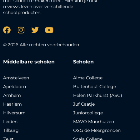
met school te maken heeft. Hier kun je ook
reviews lezen over verschillende
schoolproducten.
© 2026 Alle rechten voorbehouden
Middelbare scholen
Scholen
Amstelveen
Alma College
Apeldoorn
Buitenhout College
Arnhem
Helen Parkhurst (ASG)
Haarlem
Juf Caatje
Hilversum
Juniorcollege
Leiden
MAVO Muurhuizen
Tilburg
OSG de Meergronden
Zeist
Scala College