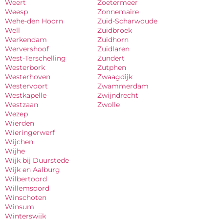
Weert
Zoetermeer
Weesp
Zonnemaire
Wehe-den Hoorn
Zuid-Scharwoude
Well
Zuidbroek
Werkendam
Zuidhorn
Wervershoof
Zuidlaren
West-Terschelling
Zundert
Westerbork
Zutphen
Westerhoven
Zwaagdijk
Westervoort
Zwammerdam
Westkapelle
Zwijndrecht
Westzaan
Zwolle
Wezep
Wierden
Wieringerwerf
Wijchen
Wijhe
Wijk bij Duurstede
Wijk en Aalburg
Wilbertoord
Willemsoord
Winschoten
Winsum
Winterswijk