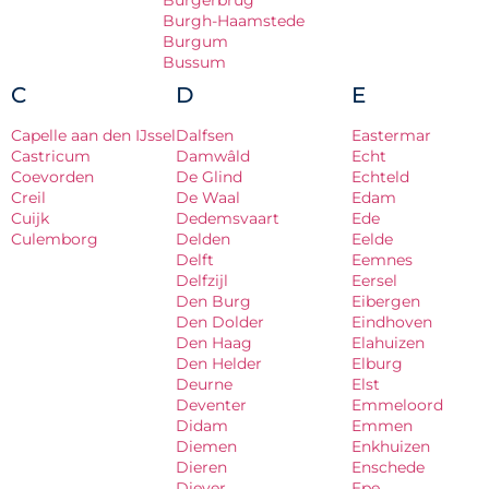
Burgerbrug
Burgh-Haamstede
Burgum
Bussum
C
D
E
Capelle aan den IJssel
Dalfsen
Eastermar
Castricum
Damwâld
Echt
Coevorden
De Glind
Echteld
Creil
De Waal
Edam
Cuijk
Dedemsvaart
Ede
Culemborg
Delden
Eelde
Delft
Eemnes
Delfzijl
Eersel
Den Burg
Eibergen
Den Dolder
Eindhoven
Den Haag
Elahuizen
Den Helder
Elburg
Deurne
Elst
Deventer
Emmeloord
Didam
Emmen
Diemen
Enkhuizen
Dieren
Enschede
Diever
Epe