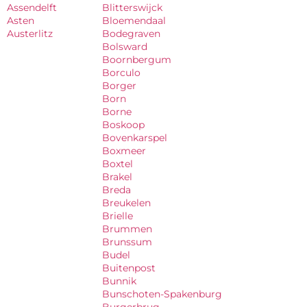
Assendelft
Blitterswijck
Asten
Bloemendaal
Austerlitz
Bodegraven
Bolsward
Boornbergum
Borculo
Borger
Born
Borne
Boskoop
Bovenkarspel
Boxmeer
Boxtel
Brakel
Breda
Breukelen
Brielle
Brummen
Brunssum
Budel
Buitenpost
Bunnik
Bunschoten-Spakenburg