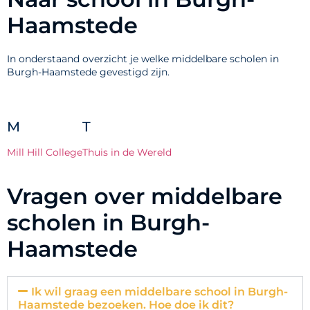
Haamstede
In onderstaand overzicht je welke middelbare scholen in
Burgh-Haamstede gevestigd zijn.
M
T
Mill Hill College
Thuis in de Wereld
Vragen over middelbare
scholen in Burgh-
Haamstede
Ik wil graag een middelbare school in Burgh-
Haamstede bezoeken. Hoe doe ik dit?