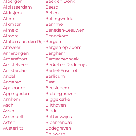
Albergen
Beek en Donk
Alblasserdam
Beesd
Aldtsjerk
Beilen
Alem
Bellingwolde
Alkmaar
Bemmel
Almelo
Beneden-Leeuwen
Almere
Bennekom
Alphen aan den Rijn
Bergen
Alteveer
Bergen op Zoom
Amerongen
Berghem
Amersfoort
Bergschenhoek
Amstelveen
Berkel en Rodenrijs
Amsterdam
Berkel-Enschot
Andel
Berlicum
Angeren
Best
Apeldoorn
Beusichem
Appingedam
Biddinghuizen
Arnhem
Biggekerke
Asch
Bilthoven
Assen
Bladel
Assendelft
Blitterswijck
Asten
Bloemendaal
Austerlitz
Bodegraven
Bolsward