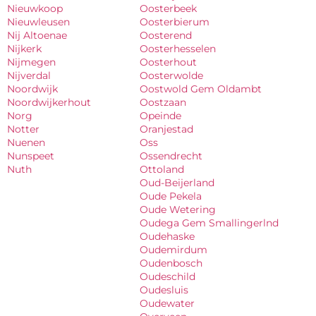
Nieuwkoop
Oosterbeek
Nieuwleusen
Oosterbierum
Nij Altoenae
Oosterend
Nijkerk
Oosterhesselen
Nijmegen
Oosterhout
Nijverdal
Oosterwolde
Noordwijk
Oostwold Gem Oldambt
Noordwijkerhout
Oostzaan
Norg
Opeinde
Notter
Oranjestad
Nuenen
Oss
Nunspeet
Ossendrecht
Nuth
Ottoland
Oud-Beijerland
Oude Pekela
Oude Wetering
Oudega Gem Smallingerlnd
Oudehaske
Oudemirdum
Oudenbosch
Oudeschild
Oudesluis
Oudewater