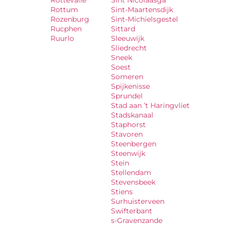
Rottevalle
Sint Nicolaasga
Rottum
Sint-Maartensdijk
Rozenburg
Sint-Michielsgestel
Rucphen
Sittard
Ruurlo
Sleeuwijk
Sliedrecht
Sneek
Soest
Someren
Spijkenisse
Sprundel
Stad aan ’t Haringvliet
Stadskanaal
Staphorst
Stavoren
Steenbergen
Steenwijk
Stein
Stellendam
Stevensbeek
Stiens
Surhuisterveen
Swifterbant
s-Gravenzande