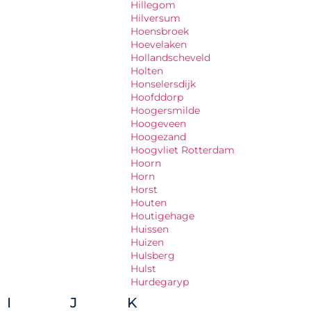
Hillegom
Hilversum
Hoensbroek
Hoevelaken
Hollandscheveld
Holten
Honselersdijk
Hoofddorp
Hoogersmilde
Hoogeveen
Hoogezand
Hoogvliet Rotterdam
Hoorn
Horn
Horst
Houten
Houtigehage
Huissen
Huizen
Hulsberg
Hulst
Hurdegaryp
I
J
K