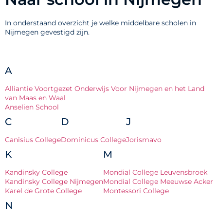
In onderstaand overzicht je welke middelbare scholen in
Nijmegen gevestigd zijn.
A
Alliantie Voortgezet Onderwijs Voor Nijmegen en het Land
van Maas en Waal
Anselien School
C
D
J
Canisius College
Dominicus College
Jorismavo
K
M
Kandinsky College
Mondial College Leuvensbroek
Kandinsky College Nijmegen
Mondial College Meeuwse Acker
Karel de Grote College
Montessori College
N