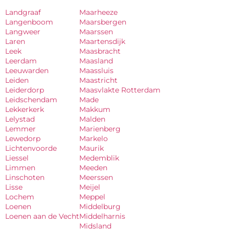
Landgraaf
Maarheeze
Langenboom
Maarsbergen
Langweer
Maarssen
Laren
Maartensdijk
Leek
Maasbracht
Leerdam
Maasland
Leeuwarden
Maassluis
Leiden
Maastricht
Leiderdorp
Maasvlakte Rotterdam
Leidschendam
Made
Lekkerkerk
Makkum
Lelystad
Malden
Lemmer
Marienberg
Lewedorp
Markelo
Lichtenvoorde
Maurik
Liessel
Medemblik
Limmen
Meeden
Linschoten
Meerssen
Lisse
Meijel
Lochem
Meppel
Loenen
Middelburg
Loenen aan de Vecht
Middelharnis
Midsland