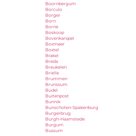
Boornbergum
Borculo
Borger
Born
Borne
Boskoop
Bovenkarspel
Boxmeer
Boxtel
Brakel
Breda
Breukelen
Brielle
Brummen
Brunssum
Budel
Buitenpost
Bunnik
Bunschoten-Spakenburg
Burgerbrug
Burgh-Haamstede
Burgum
Bussum