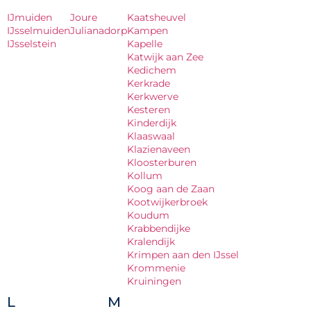
IJmuiden
Joure
Kaatsheuvel
IJsselmuiden
Julianadorp
Kampen
IJsselstein
Kapelle
Katwijk aan Zee
Kedichem
Kerkrade
Kerkwerve
Kesteren
Kinderdijk
Klaaswaal
Klazienaveen
Kloosterburen
Kollum
Koog aan de Zaan
Kootwijkerbroek
Koudum
Krabbendijke
Kralendijk
Krimpen aan den IJssel
Krommenie
Kruiningen
L
M