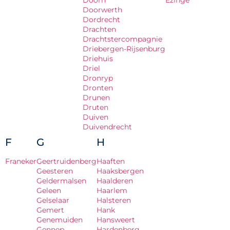
Doorn
Ezinge
Doorwerth
Dordrecht
Drachten
Drachtstercompagnie
Driebergen-Rijsenburg
Driehuis
Driel
Dronryp
Dronten
Drunen
Druten
Duiven
Duivendrecht
F
G
H
Franeker
Geertruidenberg
Haaften
Geesteren
Haaksbergen
Geldermalsen
Haalderen
Geleen
Haarlem
Gelselaar
Halsteren
Gemert
Hank
Genemuiden
Hansweert
Gennep
Hardenberg