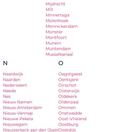
Mijdrecht
Mill
Minnertsga
Molenhoek
Monnickendam
Monster
Montfoort
Munein
Muntendam
Musselkanaal
N
O
Naaldwijk
Oegstgeest
Naarden
Oentsjerk
Nederweert
Oirschot
Neede
Oisterwijk
Nes
Oldekerk
Nieuw Namen
Oldenzaal
Nieuw-Amsterdam
Ommen
Nieuw-Vennep
Onstwedde
Nieuwe Pekela
Oost-Vlieland
Nieuwegein
Oostburg
Nieuwerkerk aan den IJssel
Oostdijk