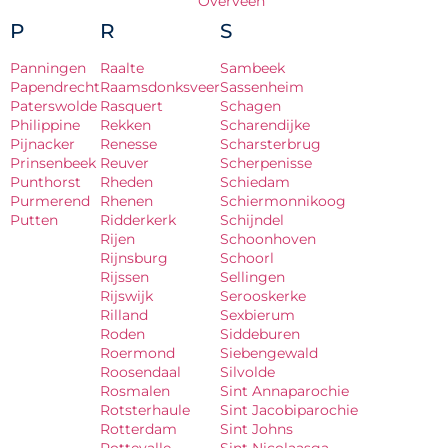
Overveen
P
R
S
Panningen
Raalte
Sambeek
Papendrecht
Raamsdonksveer
Sassenheim
Paterswolde
Rasquert
Schagen
Philippine
Rekken
Scharendijke
Pijnacker
Renesse
Scharsterbrug
Prinsenbeek
Reuver
Scherpenisse
Punthorst
Rheden
Schiedam
Purmerend
Rhenen
Schiermonnikoog
Putten
Ridderkerk
Schijndel
Rijen
Schoonhoven
Rijnsburg
Schoorl
Rijssen
Sellingen
Rijswijk
Serooskerke
Rilland
Sexbierum
Roden
Siddeburen
Roermond
Siebengewald
Roosendaal
Silvolde
Rosmalen
Sint Annaparochie
Rotsterhaule
Sint Jacobiparochie
Rotterdam
Sint Johns