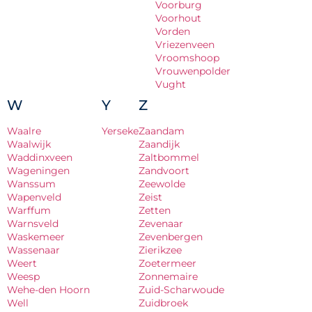
Voorburg
Voorhout
Vorden
Vriezenveen
Vroomshoop
Vrouwenpolder
Vught
W
Y
Z
Waalre
Yerseke
Zaandam
Waalwijk
Zaandijk
Waddinxveen
Zaltbommel
Wageningen
Zandvoort
Wanssum
Zeewolde
Wapenveld
Zeist
Warffum
Zetten
Warnsveld
Zevenaar
Waskemeer
Zevenbergen
Wassenaar
Zierikzee
Weert
Zoetermeer
Weesp
Zonnemaire
Wehe-den Hoorn
Zuid-Scharwoude
Well
Zuidbroek