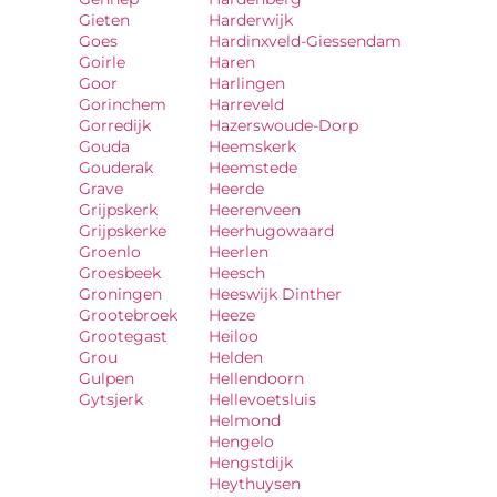
Gieten
Harderwijk
Goes
Hardinxveld-Giessendam
Goirle
Haren
Goor
Harlingen
Gorinchem
Harreveld
Gorredijk
Hazerswoude-Dorp
Gouda
Heemskerk
Gouderak
Heemstede
Grave
Heerde
Grijpskerk
Heerenveen
Grijpskerke
Heerhugowaard
Groenlo
Heerlen
Groesbeek
Heesch
Groningen
Heeswijk Dinther
Grootebroek
Heeze
Grootegast
Heiloo
Grou
Helden
Gulpen
Hellendoorn
Gytsjerk
Hellevoetsluis
Helmond
Hengelo
Hengstdijk
Heythuysen