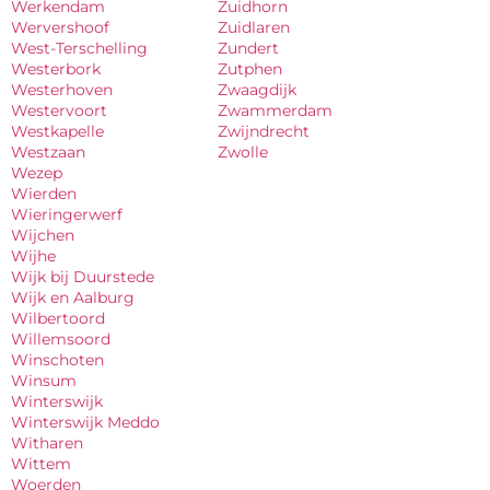
Werkendam
Zuidhorn
Wervershoof
Zuidlaren
West-Terschelling
Zundert
Westerbork
Zutphen
Westerhoven
Zwaagdijk
Westervoort
Zwammerdam
Westkapelle
Zwijndrecht
Westzaan
Zwolle
Wezep
Wierden
Wieringerwerf
Wijchen
Wijhe
Wijk bij Duurstede
Wijk en Aalburg
Wilbertoord
Willemsoord
Winschoten
Winsum
Winterswijk
Winterswijk Meddo
Witharen
Wittem
Woerden