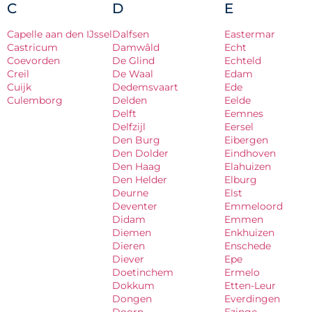
C
D
E
Capelle aan den IJssel
Dalfsen
Eastermar
Castricum
Damwâld
Echt
Coevorden
De Glind
Echteld
Creil
De Waal
Edam
Cuijk
Dedemsvaart
Ede
Culemborg
Delden
Eelde
Delft
Eemnes
Delfzijl
Eersel
Den Burg
Eibergen
Den Dolder
Eindhoven
Den Haag
Elahuizen
Den Helder
Elburg
Deurne
Elst
Deventer
Emmeloord
Didam
Emmen
Diemen
Enkhuizen
Dieren
Enschede
Diever
Epe
Doetinchem
Ermelo
Dokkum
Etten-Leur
Dongen
Everdingen