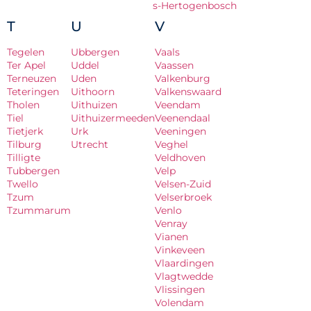
s-Hertogenbosch
T
U
V
Tegelen
Ubbergen
Vaals
Ter Apel
Uddel
Vaassen
Terneuzen
Uden
Valkenburg
Teteringen
Uithoorn
Valkenswaard
Tholen
Uithuizen
Veendam
Tiel
Uithuizermeeden
Veenendaal
Tietjerk
Urk
Veeningen
Tilburg
Utrecht
Veghel
Tilligte
Veldhoven
Tubbergen
Velp
Twello
Velsen-Zuid
Tzum
Velserbroek
Tzummarum
Venlo
Venray
Vianen
Vinkeveen
Vlaardingen
Vlagtwedde
Vlissingen
Volendam