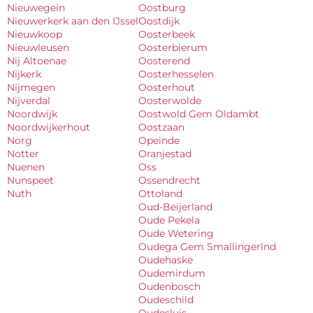
Nieuwegein
Oostburg
Nieuwerkerk aan den IJssel
Oostdijk
Nieuwkoop
Oosterbeek
Nieuwleusen
Oosterbierum
Nij Altoenae
Oosterend
Nijkerk
Oosterhesselen
Nijmegen
Oosterhout
Nijverdal
Oosterwolde
Noordwijk
Oostwold Gem Oldambt
Noordwijkerhout
Oostzaan
Norg
Opeinde
Notter
Oranjestad
Nuenen
Oss
Nunspeet
Ossendrecht
Nuth
Ottoland
Oud-Beijerland
Oude Pekela
Oude Wetering
Oudega Gem Smallingerlnd
Oudehaske
Oudemirdum
Oudenbosch
Oudeschild