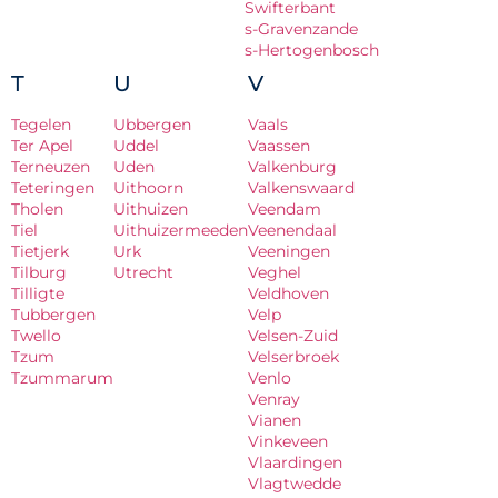
Swifterbant
s-Gravenzande
s-Hertogenbosch
T
U
V
Tegelen
Ubbergen
Vaals
Ter Apel
Uddel
Vaassen
Terneuzen
Uden
Valkenburg
Teteringen
Uithoorn
Valkenswaard
Tholen
Uithuizen
Veendam
Tiel
Uithuizermeeden
Veenendaal
Tietjerk
Urk
Veeningen
Tilburg
Utrecht
Veghel
Tilligte
Veldhoven
Tubbergen
Velp
Twello
Velsen-Zuid
Tzum
Velserbroek
Tzummarum
Venlo
Venray
Vianen
Vinkeveen
Vlaardingen
Vlagtwedde