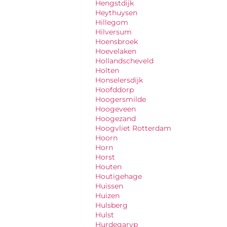
Hengstdijk
Heythuysen
Hillegom
Hilversum
Hoensbroek
Hoevelaken
Hollandscheveld
Holten
Honselersdijk
Hoofddorp
Hoogersmilde
Hoogeveen
Hoogezand
Hoogvliet Rotterdam
Hoorn
Horn
Horst
Houten
Houtigehage
Huissen
Huizen
Hulsberg
Hulst
Hurdegaryp