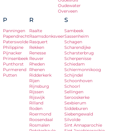
Oudesluis
Oudewater
Overveen
P
R
S
Panningen
Raalte
Sambeek
Papendrecht
Raamsdonksveer
Sassenheim
Paterswolde
Rasquert
Schagen
Philippine
Rekken
Scharendijke
Pijnacker
Renesse
Scharsterbrug
Prinsenbeek
Reuver
Scherpenisse
Punthorst
Rheden
Schiedam
Purmerend
Rhenen
Schiermonnikoog
Putten
Ridderkerk
Schijndel
Rijen
Schoonhoven
Rijnsburg
Schoorl
Rijssen
Sellingen
Rijswijk
Serooskerke
Rilland
Sexbierum
Roden
Siddeburen
Roermond
Siebengewald
Roosendaal
Silvolde
Rosmalen
Sint Annaparochie
Rotsterhaule
Sint Jacobiparochie