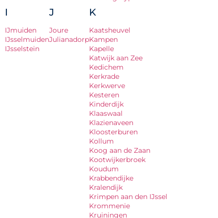
I
J
K
IJmuiden
Joure
Kaatsheuvel
IJsselmuiden
Julianadorp
Kampen
IJsselstein
Kapelle
Katwijk aan Zee
Kedichem
Kerkrade
Kerkwerve
Kesteren
Kinderdijk
Klaaswaal
Klazienaveen
Kloosterburen
Kollum
Koog aan de Zaan
Kootwijkerbroek
Koudum
Krabbendijke
Kralendijk
Krimpen aan den IJssel
Krommenie
Kruiningen