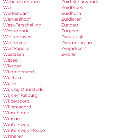
Wehe-den Hoorn
Zuid-Scharwoude
Well
Zuidbroek
Werkendam
Zuidhorn
Wervershoof
Zuidlaren
West-Terschelling
Zundert
Westerbork
Zutphen
Westerhoven
Zwaagdijk
Westervoort
Zwammerdam
Westkapelle
Zwijndrecht
Westzaan
Zwolle
Wezep
Wierden
Wieringerwerf
Wijchen
Wijhe
Wijk bij Duurstede
Wijk en Aalburg
Wilbertoord
Willemsoord
Winschoten
Winsum
Winterswijk
Winterswijk Meddo
Witharen