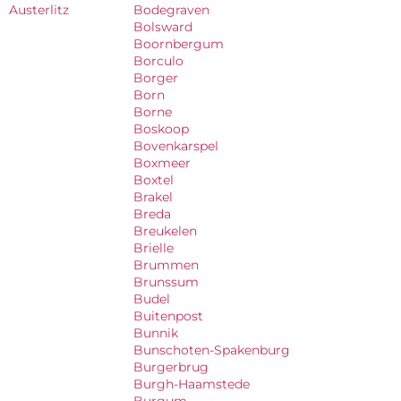
Austerlitz
Bodegraven
Bolsward
Boornbergum
Borculo
Borger
Born
Borne
Boskoop
Bovenkarspel
Boxmeer
Boxtel
Brakel
Breda
Breukelen
Brielle
Brummen
Brunssum
Budel
Buitenpost
Bunnik
Bunschoten-Spakenburg
Burgerbrug
Burgh-Haamstede