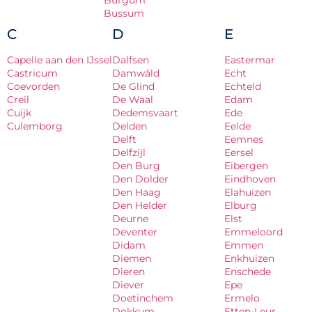
Burgum
Bussum
C
D
E
Capelle aan den IJssel
Dalfsen
Eastermar
Castricum
Damwâld
Echt
Coevorden
De Glind
Echteld
Creil
De Waal
Edam
Cuijk
Dedemsvaart
Ede
Culemborg
Delden
Eelde
Delft
Eemnes
Delfzijl
Eersel
Den Burg
Eibergen
Den Dolder
Eindhoven
Den Haag
Elahuizen
Den Helder
Elburg
Deurne
Elst
Deventer
Emmeloord
Didam
Emmen
Diemen
Enkhuizen
Dieren
Enschede
Diever
Epe
Doetinchem
Ermelo
Dokkum
Etten-Leur