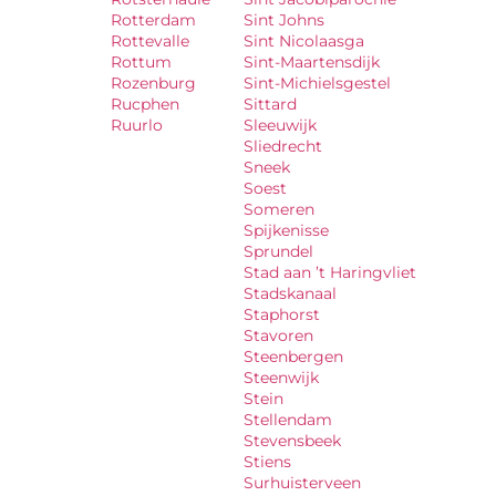
Rotterdam
Sint Johns
Rottevalle
Sint Nicolaasga
Rottum
Sint-Maartensdijk
Rozenburg
Sint-Michielsgestel
Rucphen
Sittard
Ruurlo
Sleeuwijk
Sliedrecht
Sneek
Soest
Someren
Spijkenisse
Sprundel
Stad aan ’t Haringvliet
Stadskanaal
Staphorst
Stavoren
Steenbergen
Steenwijk
Stein
Stellendam
Stevensbeek
Stiens
Surhuisterveen