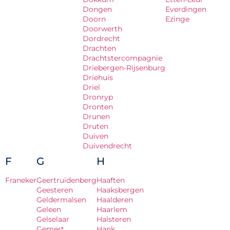
Dongen
Everdingen
Doorn
Ezinge
Doorwerth
Dordrecht
Drachten
Drachtstercompagnie
Driebergen-Rijsenburg
Driehuis
Driel
Dronryp
Dronten
Drunen
Druten
Duiven
Duivendrecht
F
G
H
Franeker
Geertruidenberg
Haaften
Geesteren
Haaksbergen
Geldermalsen
Haalderen
Geleen
Haarlem
Gelselaar
Halsteren
Gemert
Hank