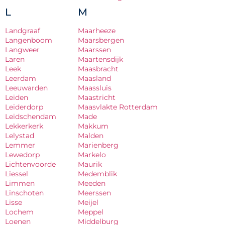
L
M
Landgraaf
Maarheeze
Langenboom
Maarsbergen
Langweer
Maarssen
Laren
Maartensdijk
Leek
Maasbracht
Leerdam
Maasland
Leeuwarden
Maassluis
Leiden
Maastricht
Leiderdorp
Maasvlakte Rotterdam
Leidschendam
Made
Lekkerkerk
Makkum
Lelystad
Malden
Lemmer
Marienberg
Lewedorp
Markelo
Lichtenvoorde
Maurik
Liessel
Medemblik
Limmen
Meeden
Linschoten
Meerssen
Lisse
Meijel
Lochem
Meppel
Loenen
Middelburg