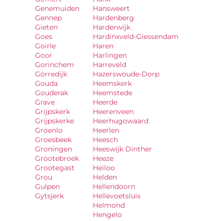
Genemuiden
Hansweert
Gennep
Hardenberg
Gieten
Harderwijk
Goes
Hardinxveld-Giessendam
Goirle
Haren
Goor
Harlingen
Gorinchem
Harreveld
Gorredijk
Hazerswoude-Dorp
Gouda
Heemskerk
Gouderak
Heemstede
Grave
Heerde
Grijpskerk
Heerenveen
Grijpskerke
Heerhugowaard
Groenlo
Heerlen
Groesbeek
Heesch
Groningen
Heeswijk Dinther
Grootebroek
Heeze
Grootegast
Heiloo
Grou
Helden
Gulpen
Hellendoorn
Gytsjerk
Hellevoetsluis
Helmond
Hengelo