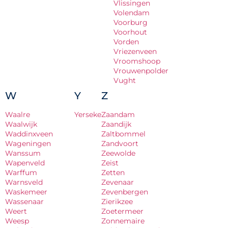
Vlissingen
Volendam
Voorburg
Voorhout
Vorden
Vriezenveen
Vroomshoop
Vrouwenpolder
Vught
W
Y
Z
Waalre
Yerseke
Zaandam
Waalwijk
Zaandijk
Waddinxveen
Zaltbommel
Wageningen
Zandvoort
Wanssum
Zeewolde
Wapenveld
Zeist
Warffum
Zetten
Warnsveld
Zevenaar
Waskemeer
Zevenbergen
Wassenaar
Zierikzee
Weert
Zoetermeer
Weesp
Zonnemaire