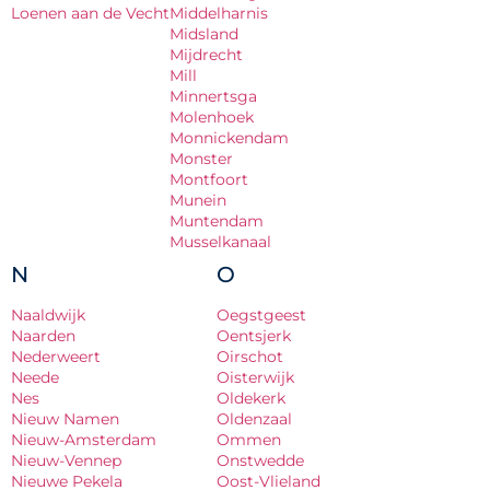
Loenen aan de Vecht
Middelharnis
Midsland
Mijdrecht
Mill
Minnertsga
Molenhoek
Monnickendam
Monster
Montfoort
Munein
Muntendam
Musselkanaal
N
O
Naaldwijk
Oegstgeest
Naarden
Oentsjerk
Nederweert
Oirschot
Neede
Oisterwijk
Nes
Oldekerk
Nieuw Namen
Oldenzaal
Nieuw-Amsterdam
Ommen
Nieuw-Vennep
Onstwedde
Nieuwe Pekela
Oost-Vlieland