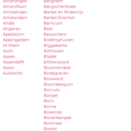
Amerongen
Berghem
Amersfoort
Bergschenhoek
Amstelveen
Berkel en Rodenrijs
Amsterdam
Berkel-Enschot
Andel
Berlicum
Angeren
Best
Apeldoorn
Beusichem
Appingedam
Biddinghuizen
Arnhem
Biggekerke
Asch
Bilthoven
Assen
Bladel
Assendelft
Blitterswijck
Asten
Bloemendaal
Austerlitz
Bodegraven
Bolsward
Boornbergum
Borculo
Borger
Born
Borne
Boskoop
Bovenkarspel
Boxmeer
Boxtel