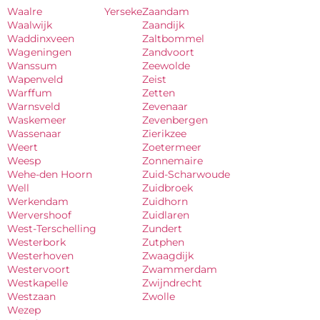
Waalre
Yerseke
Zaandam
Waalwijk
Zaandijk
Waddinxveen
Zaltbommel
Wageningen
Zandvoort
Wanssum
Zeewolde
Wapenveld
Zeist
Warffum
Zetten
Warnsveld
Zevenaar
Waskemeer
Zevenbergen
Wassenaar
Zierikzee
Weert
Zoetermeer
Weesp
Zonnemaire
Wehe-den Hoorn
Zuid-Scharwoude
Well
Zuidbroek
Werkendam
Zuidhorn
Wervershoof
Zuidlaren
West-Terschelling
Zundert
Westerbork
Zutphen
Westerhoven
Zwaagdijk
Westervoort
Zwammerdam
Westkapelle
Zwijndrecht
Westzaan
Zwolle
Wezep