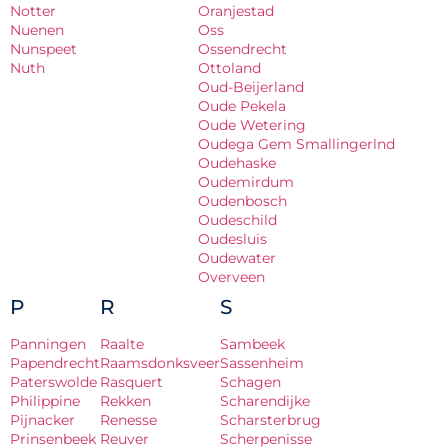
Notter
Oranjestad
Nuenen
Oss
Nunspeet
Ossendrecht
Nuth
Ottoland
Oud-Beijerland
Oude Pekela
Oude Wetering
Oudega Gem Smallingerlnd
Oudehaske
Oudemirdum
Oudenbosch
Oudeschild
Oudesluis
Oudewater
Overveen
P
R
S
Panningen
Raalte
Sambeek
Papendrecht
Raamsdonksveer
Sassenheim
Paterswolde
Rasquert
Schagen
Philippine
Rekken
Scharendijke
Pijnacker
Renesse
Scharsterbrug
Prinsenbeek
Reuver
Scherpenisse