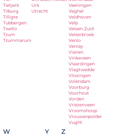
Tietjerk
Urk
Veeningen
Tilburg
Utrecht
Veghel
Tilligte
Veldhoven
Tubbergen
Velp
Twello
Velsen-Zuid
Tzum
Velserbroek
Tzummarum
Venlo
Venray
Vianen
Vinkeveen
Vlaardingen
Vlagtwedde
Vlissingen
Volendam
Voorburg
Voorhout
Vorden
Vriezenveen
Vroomshoop
Vrouwenpolder
Vught
W
Y
Z