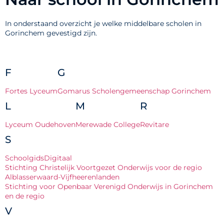
In onderstaand overzicht je welke middelbare scholen in
Gorinchem gevestigd zijn.
F
G
Fortes Lyceum
Gomarus Scholengemeenschap Gorinchem
L
M
R
Lyceum Oudehoven
Merewade College
Revitare
S
SchoolgidsDigitaal
Stichting Christelijk Voortgezet Onderwijs voor de regio
Alblasserwaard-Vijfheerenlanden
Stichting voor Openbaar Verenigd Onderwijs in Gorinchem
en de regio
V