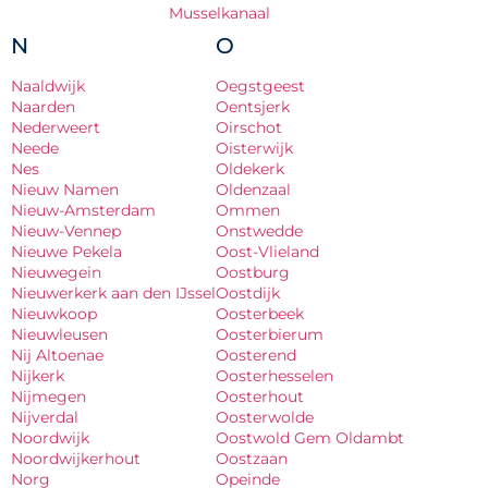
Musselkanaal
N
O
Naaldwijk
Oegstgeest
Naarden
Oentsjerk
Nederweert
Oirschot
Neede
Oisterwijk
Nes
Oldekerk
Nieuw Namen
Oldenzaal
Nieuw-Amsterdam
Ommen
Nieuw-Vennep
Onstwedde
Nieuwe Pekela
Oost-Vlieland
Nieuwegein
Oostburg
Nieuwerkerk aan den IJssel
Oostdijk
Nieuwkoop
Oosterbeek
Nieuwleusen
Oosterbierum
Nij Altoenae
Oosterend
Nijkerk
Oosterhesselen
Nijmegen
Oosterhout
Nijverdal
Oosterwolde
Noordwijk
Oostwold Gem Oldambt
Noordwijkerhout
Oostzaan
Norg
Opeinde