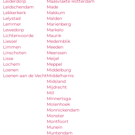
Leiderdorp
Maasvlakte Rotterdam
Leidschendam
Made
Lekkerkerk
Makkum
Lelystad
Malden
Lemmer
Marienberg
Lewedorp
Markelo
Lichtenvoorde
Maurik
Liessel
Medemblik
Limmen
Meeden
Linschoten
Meerssen
Lisse
Meijel
Lochem
Meppel
Loenen
Middelburg
Loenen aan de Vecht
Middelharnis
Midsland
Mijdrecht
Mill
Minnertsga
Molenhoek
Monnickendam
Monster
Montfoort
Munein
Muntendam