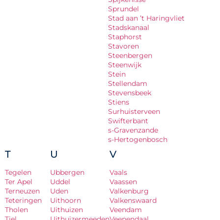
Sprundel
Stad aan ’t Haringvliet
Stadskanaal
Staphorst
Stavoren
Steenbergen
Steenwijk
Stein
Stellendam
Stevensbeek
Stiens
Surhuisterveen
Swifterbant
s-Gravenzande
s-Hertogenbosch
T
U
V
Tegelen
Ubbergen
Vaals
Ter Apel
Uddel
Vaassen
Terneuzen
Uden
Valkenburg
Teteringen
Uithoorn
Valkenswaard
Tholen
Uithuizen
Veendam
Tiel
Uithuizermeeden
Veenendaal