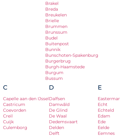
Brakel
Breda
Breukelen
Brielle
Brummen
Brunssum
Budel
Buitenpost
Bunnik
Bunschoten-Spakenburg
Burgerbrug
Burgh-Haamstede
Burgum
Bussum
C
D
E
Capelle aan den IJssel
Dalfsen
Eastermar
Castricum
Damwâld
Echt
Coevorden
De Glind
Echteld
Creil
De Waal
Edam
Cuijk
Dedemsvaart
Ede
Culemborg
Delden
Eelde
Delft
Eemnes