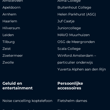
Amstelveen
Alma College
Apeldoorn
Buitenhout College
Arnhem
Helen Parkhurst (ASG)
Haarlem
Juf Caatje
Hilversum
Juniorcollege
Leiden
MAVO Muurhuizen
Tilburg
OSG de Meergronden
Zeist
Scala College
Zoetermeer
Winford Amsterdam –
Zwolle
particulier onderwijs
Yuverta Alphen aan den Rijn
Geluid en
Persoonlijke
entertainment
accessoires
Noise cancelling koptelefoon
Fietshelm dames