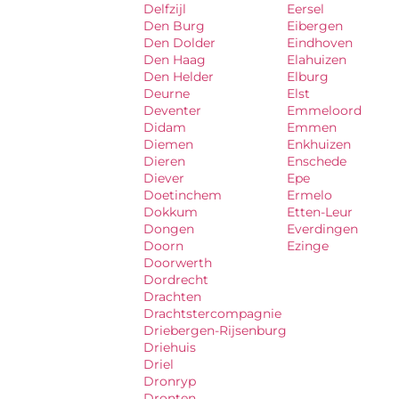
Delfzijl
Eersel
Den Burg
Eibergen
Den Dolder
Eindhoven
Den Haag
Elahuizen
Den Helder
Elburg
Deurne
Elst
Deventer
Emmeloord
Didam
Emmen
Diemen
Enkhuizen
Dieren
Enschede
Diever
Epe
Doetinchem
Ermelo
Dokkum
Etten-Leur
Dongen
Everdingen
Doorn
Ezinge
Doorwerth
Dordrecht
Drachten
Drachtstercompagnie
Driebergen-Rijsenburg
Driehuis
Driel
Dronryp
Dronten