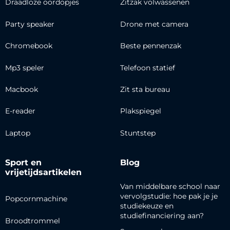
Draadloze oordopjes
Zitzak volwassenen
Party speaker
Drone met camera
Chromebook
Beste pennenzak
Mp3 speler
Telefoon statief
Macbook
Zit sta bureau
E-reader
Plakspiegel
Laptop
Stuntstep
Sport en
Blog
vrijetijdsartikelen
Van middelbare school naar
vervolgstudie: hoe pak je je
Popcornmachine
studiekeuze en
studiefinanciering aan?
Broodtrommel