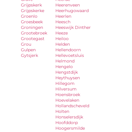
Grijpskerk
Heerenveen
Grijpskerke
Heerhugowaard
Groenlo
Heerlen
Groesbeek
Heesch
Groningen
Heeswijk Dinther
Grootebroek
Heeze
Grootegast
Heiloo
Grou
Helden
Gulpen
Hellendoorn
Gytsjerk
Hellevoetsluis
Helmond
Hengelo
Hengstdijk
Heythuysen
Hillegom
Hilversum
Hoensbroek
Hoevelaken
Hollandscheveld
Holten
Honselersdijk
Hoofddorp
Hoogersmilde