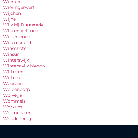
Wierden
Wieringerwerf
Wijchen
Wijhe
Wijk bij Duurstede
Wijk en Aalburg
Wilbertoord
Willemsoord
Winschoten
Winsum
Winterswijk
Winterswijk Meddo
Witharen
Wittem
Woerden
Woldendorp
Wolvega
Wommels
Workum
Wormerveer
Woudenberg