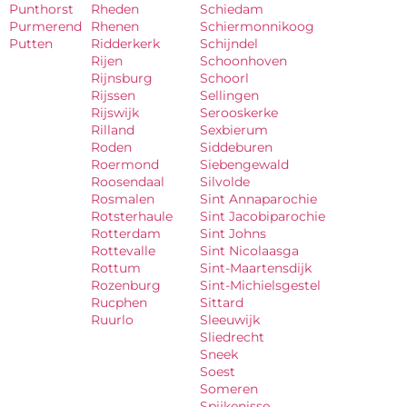
Punthorst
Rheden
Schiedam
Purmerend
Rhenen
Schiermonnikoog
Putten
Ridderkerk
Schijndel
Rijen
Schoonhoven
Rijnsburg
Schoorl
Rijssen
Sellingen
Rijswijk
Serooskerke
Rilland
Sexbierum
Roden
Siddeburen
Roermond
Siebengewald
Roosendaal
Silvolde
Rosmalen
Sint Annaparochie
Rotsterhaule
Sint Jacobiparochie
Rotterdam
Sint Johns
Rottevalle
Sint Nicolaasga
Rottum
Sint-Maartensdijk
Rozenburg
Sint-Michielsgestel
Rucphen
Sittard
Ruurlo
Sleeuwijk
Sliedrecht
Sneek
Soest
Someren
Spijkenisse