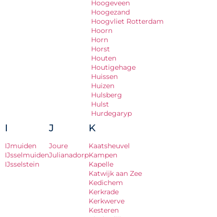
Hoogeveen
Hoogezand
Hoogvliet Rotterdam
Hoorn
Horn
Horst
Houten
Houtigehage
Huissen
Huizen
Hulsberg
Hulst
Hurdegaryp
I
J
K
IJmuiden
Joure
Kaatsheuvel
IJsselmuiden
Julianadorp
Kampen
IJsselstein
Kapelle
Katwijk aan Zee
Kedichem
Kerkrade
Kerkwerve
Kesteren