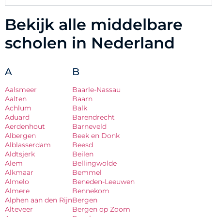
Bekijk alle middelbare
scholen in Nederland
A
B
Aalsmeer
Baarle-Nassau
Aalten
Baarn
Achlum
Balk
Aduard
Barendrecht
Aerdenhout
Barneveld
Albergen
Beek en Donk
Alblasserdam
Beesd
Aldtsjerk
Beilen
Alem
Bellingwolde
Alkmaar
Bemmel
Almelo
Beneden-Leeuwen
Almere
Bennekom
Alphen aan den Rijn
Bergen
Alteveer
Bergen op Zoom