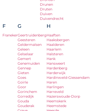
Drunen
Druten
Duiven
Duivendrecht
F
G
H
Franeker
Geertruidenberg
Haaften
Geesteren
Haaksbergen
Geldermalsen
Haalderen
Geleen
Haarlem
Gelselaar
Halsteren
Gemert
Hank
Genemuiden
Hansweert
Gennep
Hardenberg
Gieten
Harderwijk
Goes
Hardinxveld-Giessendam
Goirle
Haren
Goor
Harlingen
Gorinchem
Harreveld
Gorredijk
Hazerswoude-Dorp
Gouda
Heemskerk
Gouderak
Heemstede
Grave
Heerde