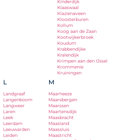
Kinderdijk
Klaaswaal
Klazienaveen
Kloosterburen
Kollum
Koog aan de Zaan
Kootwijkerbroek
Koudum
Krabbendijke
Kralendijk
Krimpen aan den IJssel
Krommenie
Kruiningen
L
M
Landgraaf
Maarheeze
Langenboom
Maarsbergen
Langweer
Maarssen
Laren
Maartensdijk
Leek
Maasbracht
Leerdam
Maasland
Leeuwarden
Maassluis
Leiden
Maastricht