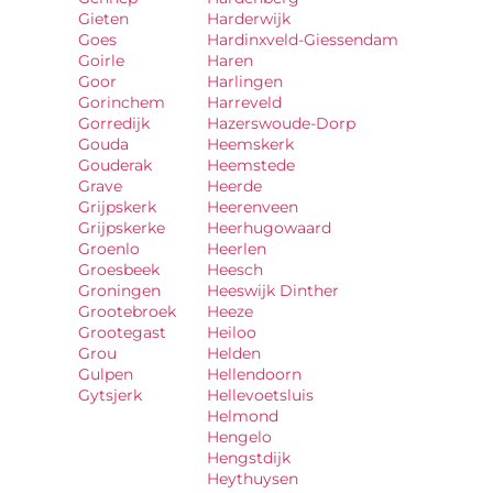
Gieten
Harderwijk
Goes
Hardinxveld-Giessendam
Goirle
Haren
Goor
Harlingen
Gorinchem
Harreveld
Gorredijk
Hazerswoude-Dorp
Gouda
Heemskerk
Gouderak
Heemstede
Grave
Heerde
Grijpskerk
Heerenveen
Grijpskerke
Heerhugowaard
Groenlo
Heerlen
Groesbeek
Heesch
Groningen
Heeswijk Dinther
Grootebroek
Heeze
Grootegast
Heiloo
Grou
Helden
Gulpen
Hellendoorn
Gytsjerk
Hellevoetsluis
Helmond
Hengelo
Hengstdijk
Heythuysen