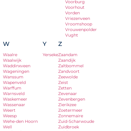
Voorburg
Voorhout
Vorden
Vriezenveen
Vroomshoop
Vrouwenpolder
Vught
W
Y
Z
Waalre
Yerseke
Zaandam
Waalwijk
Zaandijk
Waddinxveen
Zaltbommel
Wageningen
Zandvoort
Wanssum
Zeewolde
Wapenveld
Zeist
Warffum
Zetten
Warnsveld
Zevenaar
Waskemeer
Zevenbergen
Wassenaar
Zierikzee
Weert
Zoetermeer
Weesp
Zonnemaire
Wehe-den Hoorn
Zuid-Scharwoude
Well
Zuidbroek