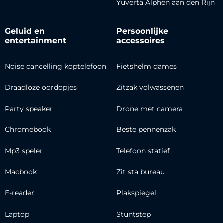
Yuverta Alphen aan den Rijn
Geluid en
Persoonlijke
entertainment
accessoires
Noise cancelling koptelefoon
Fietshelm dames
Draadloze oordopjes
Zitzak volwassenen
Party speaker
Drone met camera
Chromebook
Beste pennenzak
Mp3 speler
Telefoon statief
Macbook
Zit sta bureau
E-reader
Plakspiegel
Laptop
Stuntstep