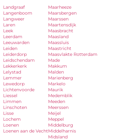
Landgraaf
Maarheeze
Langenboom
Maarsbergen
Langweer
Maarssen
Laren
Maartensdijk
Leek
Maasbracht
Leerdam
Maasland
Leeuwarden
Maassluis
Leiden
Maastricht
Leiderdorp
Maasvlakte Rotterdam
Leidschendam
Made
Lekkerkerk
Makkum
Lelystad
Malden
Lemmer
Marienberg
Lewedorp
Markelo
Lichtenvoorde
Maurik
Liessel
Medemblik
Limmen
Meeden
Linschoten
Meerssen
Lisse
Meijel
Lochem
Meppel
Loenen
Middelburg
Loenen aan de Vecht
Middelharnis
Midsland