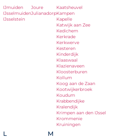
IJmuiden
Joure
Kaatsheuvel
IJsselmuiden
Julianadorp
Kampen
IJsselstein
Kapelle
Katwijk aan Zee
Kedichem
Kerkrade
Kerkwerve
Kesteren
Kinderdijk
Klaaswaal
Klazienaveen
Kloosterburen
Kollum
Koog aan de Zaan
Kootwijkerbroek
Koudum
Krabbendijke
Kralendijk
Krimpen aan den IJssel
Krommenie
Kruiningen
L
M