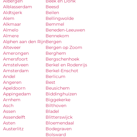
Albergen
Beek en Donk
Alblasserdam
Beesd
Aldtsjerk
Beilen
Alem
Bellingwolde
Alkmaar
Bemmel
Almelo
Beneden-Leeuwen
Almere
Bennekom
Alphen aan den Rijn
Bergen
Alteveer
Bergen op Zoom
Amerongen
Berghem
Amersfoort
Bergschenhoek
Amstelveen
Berkel en Rodenrijs
Amsterdam
Berkel-Enschot
Andel
Berlicum
Angeren
Best
Apeldoorn
Beusichem
Appingedam
Biddinghuizen
Arnhem
Biggekerke
Asch
Bilthoven
Assen
Bladel
Assendelft
Blitterswijck
Asten
Bloemendaal
Austerlitz
Bodegraven
Bolsward