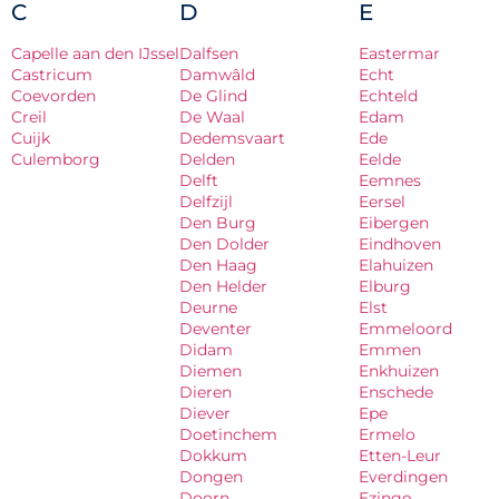
C
D
E
Capelle aan den IJssel
Dalfsen
Eastermar
Castricum
Damwâld
Echt
Coevorden
De Glind
Echteld
Creil
De Waal
Edam
Cuijk
Dedemsvaart
Ede
Culemborg
Delden
Eelde
Delft
Eemnes
Delfzijl
Eersel
Den Burg
Eibergen
Den Dolder
Eindhoven
Den Haag
Elahuizen
Den Helder
Elburg
Deurne
Elst
Deventer
Emmeloord
Didam
Emmen
Diemen
Enkhuizen
Dieren
Enschede
Diever
Epe
Doetinchem
Ermelo
Dokkum
Etten-Leur
Dongen
Everdingen
Doorn
Ezinge