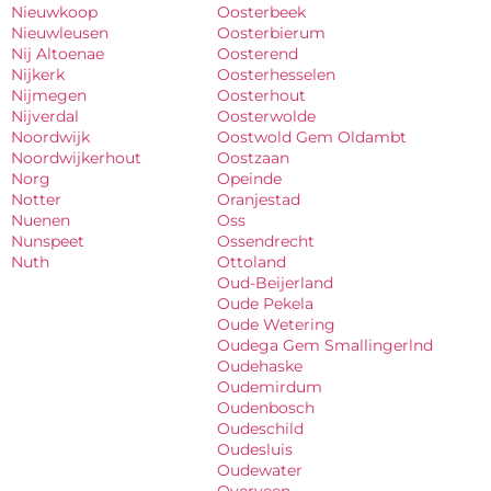
Nieuwkoop
Oosterbeek
Nieuwleusen
Oosterbierum
Nij Altoenae
Oosterend
Nijkerk
Oosterhesselen
Nijmegen
Oosterhout
Nijverdal
Oosterwolde
Noordwijk
Oostwold Gem Oldambt
Noordwijkerhout
Oostzaan
Norg
Opeinde
Notter
Oranjestad
Nuenen
Oss
Nunspeet
Ossendrecht
Nuth
Ottoland
Oud-Beijerland
Oude Pekela
Oude Wetering
Oudega Gem Smallingerlnd
Oudehaske
Oudemirdum
Oudenbosch
Oudeschild
Oudesluis
Oudewater