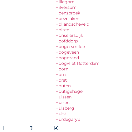
Hillegom
Hilversum
Hoensbroek
Hoevelaken
Hollandscheveld
Holten
Honselersdijk
Hoofddorp
Hoogersmilde
Hoogeveen
Hoogezand
Hoogvliet Rotterdam
Hoorn
Horn
Horst
Houten
Houtigehage
Huissen
Huizen
Hulsberg
Hulst
Hurdegaryp
I
J
K