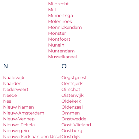
Mijdrecht
Mill
Minnertsga
Molenhoek
Monnickendam
Monster
Montfoort
Munein
Muntendam
Musselkanaal
N
O
Naaldwijk
Oegstgeest
Naarden
Oentsjerk
Nederweert
Oirschot
Neede
Oisterwijk
Nes
Oldekerk
Nieuw Namen
Oldenzaal
Nieuw-Amsterdam
Ommen
Nieuw-Vennep
Onstwedde
Nieuwe Pekela
Oost-Vlieland
Nieuwegein
Oostburg
Nieuwerkerk aan den IJssel
Oostdijk