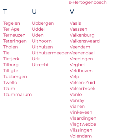
s-Hertogenbosch
T
U
V
Tegelen
Ubbergen
Vaals
Ter Apel
Uddel
Vaassen
Terneuzen
Uden
Valkenburg
Teteringen
Uithoorn
Valkenswaard
Tholen
Uithuizen
Veendam
Tiel
Uithuizermeeden
Veenendaal
Tietjerk
Urk
Veeningen
Tilburg
Utrecht
Veghel
Tilligte
Veldhoven
Tubbergen
Velp
Twello
Velsen-Zuid
Tzum
Velserbroek
Tzummarum
Venlo
Venray
Vianen
Vinkeveen
Vlaardingen
Vlagtwedde
Vlissingen
Volendam