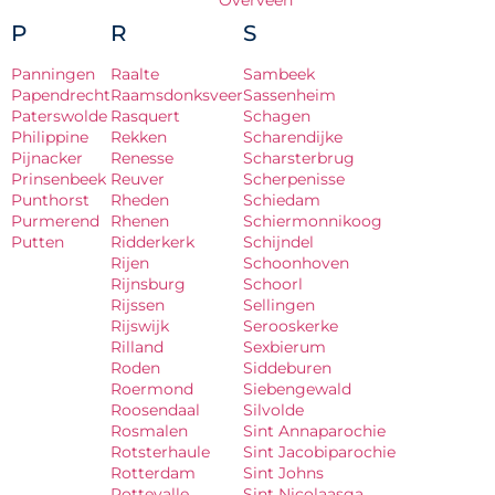
Overveen
P
R
S
Panningen
Raalte
Sambeek
Papendrecht
Raamsdonksveer
Sassenheim
Paterswolde
Rasquert
Schagen
Philippine
Rekken
Scharendijke
Pijnacker
Renesse
Scharsterbrug
Prinsenbeek
Reuver
Scherpenisse
Punthorst
Rheden
Schiedam
Purmerend
Rhenen
Schiermonnikoog
Putten
Ridderkerk
Schijndel
Rijen
Schoonhoven
Rijnsburg
Schoorl
Rijssen
Sellingen
Rijswijk
Serooskerke
Rilland
Sexbierum
Roden
Siddeburen
Roermond
Siebengewald
Roosendaal
Silvolde
Rosmalen
Sint Annaparochie
Rotsterhaule
Sint Jacobiparochie
Rotterdam
Sint Johns
Rottevalle
Sint Nicolaasga