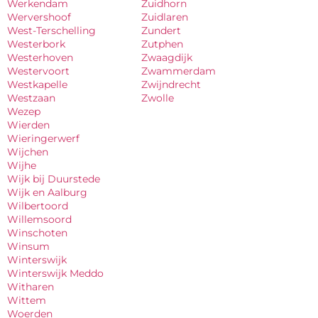
Werkendam
Zuidhorn
Wervershoof
Zuidlaren
West-Terschelling
Zundert
Westerbork
Zutphen
Westerhoven
Zwaagdijk
Westervoort
Zwammerdam
Westkapelle
Zwijndrecht
Westzaan
Zwolle
Wezep
Wierden
Wieringerwerf
Wijchen
Wijhe
Wijk bij Duurstede
Wijk en Aalburg
Wilbertoord
Willemsoord
Winschoten
Winsum
Winterswijk
Winterswijk Meddo
Witharen
Wittem
Woerden