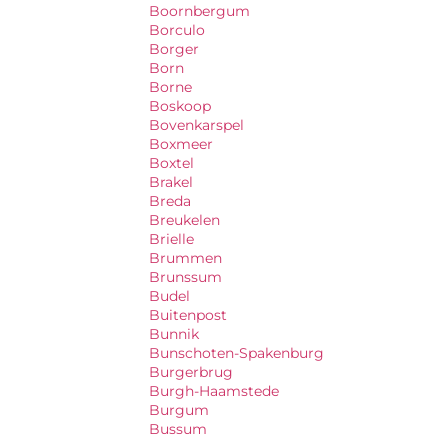
Boornbergum
Borculo
Borger
Born
Borne
Boskoop
Bovenkarspel
Boxmeer
Boxtel
Brakel
Breda
Breukelen
Brielle
Brummen
Brunssum
Budel
Buitenpost
Bunnik
Bunschoten-Spakenburg
Burgerbrug
Burgh-Haamstede
Burgum
Bussum