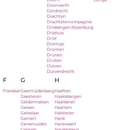
Doorwerth
Dordrecht
Drachten
Drachtstercompagnie
Driebergen-Rijsenburg
Driehuis
Driel
Dronryp
Dronten
Drunen
Druten
Duiven
Duivendrecht
F
G
H
Franeker
Geertruidenberg
Haaften
Geesteren
Haaksbergen
Geldermalsen
Haalderen
Geleen
Haarlem
Gelselaar
Halsteren
Gemert
Hank
Genemuiden
Hansweert
Gennep
Hardenberg