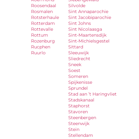
Roosendaal
Silvolde
Rosmalen
Sint Annaparochie
Rotsterhaule
Sint Jacobiparochie
Rotterdam
Sint Johns
Rottevalle
Sint Nicolaasga
Rottum
Sint-Maartensdijk
Rozenburg
Sint-Michielsgestel
Rucphen
Sittard
Ruurlo
Sleeuwijk
Sliedrecht
Sneek
Soest
Someren
Spijkenisse
Sprundel
Stad aan ’t Haringvliet
Stadskanaal
Staphorst
Stavoren
Steenbergen
Steenwijk
Stein
Stellendam