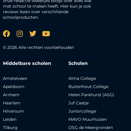
onze redactie wekelijks blogs over alles wat
met school te maken heeft. Hier kun je ook
reviews lezen over verschillende
schoolproducten.
© 2026 Alle rechten voorbehouden
Middelbare scholen
Scholen
Amstelveen
Alma College
Apeldoorn
Buitenhout College
Arnhem
Helen Parkhurst (ASG)
Haarlem
Juf Caatje
Hilversum
Juniorcollege
Leiden
MAVO Muurhuizen
Tilburg
OSG de Meergronden