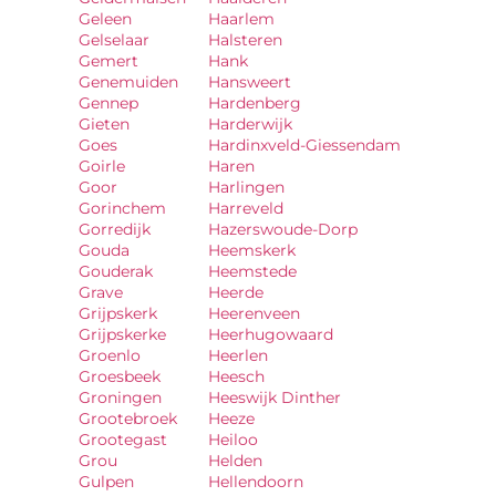
Geleen
Haarlem
Gelselaar
Halsteren
Gemert
Hank
Genemuiden
Hansweert
Gennep
Hardenberg
Gieten
Harderwijk
Goes
Hardinxveld-Giessendam
Goirle
Haren
Goor
Harlingen
Gorinchem
Harreveld
Gorredijk
Hazerswoude-Dorp
Gouda
Heemskerk
Gouderak
Heemstede
Grave
Heerde
Grijpskerk
Heerenveen
Grijpskerke
Heerhugowaard
Groenlo
Heerlen
Groesbeek
Heesch
Groningen
Heeswijk Dinther
Grootebroek
Heeze
Grootegast
Heiloo
Grou
Helden
Gulpen
Hellendoorn