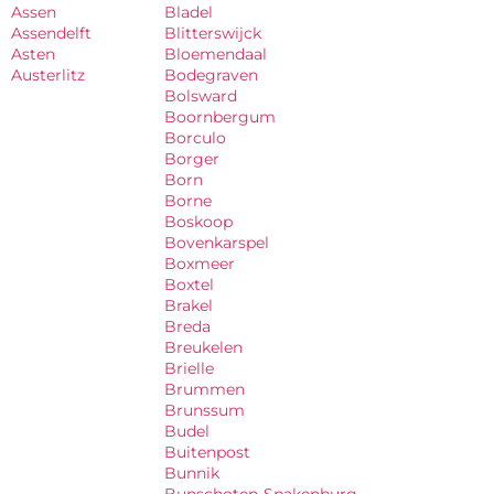
Assen
Bladel
Assendelft
Blitterswijck
Asten
Bloemendaal
Austerlitz
Bodegraven
Bolsward
Boornbergum
Borculo
Borger
Born
Borne
Boskoop
Bovenkarspel
Boxmeer
Boxtel
Brakel
Breda
Breukelen
Brielle
Brummen
Brunssum
Budel
Buitenpost
Bunnik