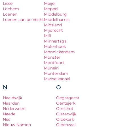
Lisse
Meijel
Lochem
Meppel
Loenen
Middelburg
Loenen aan de Vecht
Middelharnis
Midsland
Mijdrecht
Mill
Minnertsga
Molenhoek
Monnickendam
Monster
Montfoort
Munein
Muntendam
Musselkanaal
N
O
Naaldwijk
Oegstgeest
Naarden
Oentsjerk
Nederweert
Oirschot
Neede
Oisterwijk
Nes
Oldekerk
Nieuw Namen
Oldenzaal