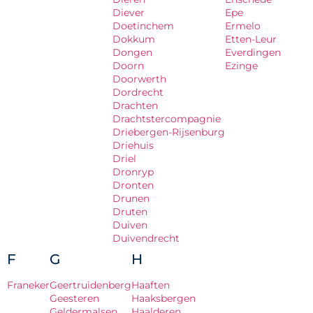
Diever
Epe
Doetinchem
Ermelo
Dokkum
Etten-Leur
Dongen
Everdingen
Doorn
Ezinge
Doorwerth
Dordrecht
Drachten
Drachtstercompagnie
Driebergen-Rijsenburg
Driehuis
Driel
Dronryp
Dronten
Drunen
Druten
Duiven
Duivendrecht
F
G
H
Franeker
Geertruidenberg
Haaften
Geesteren
Haaksbergen
Geldermalsen
Haalderen