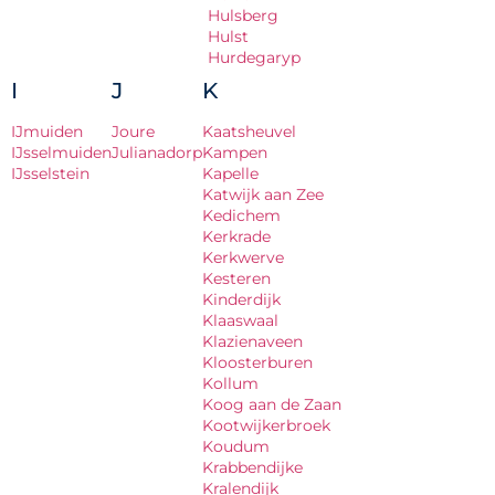
Hulsberg
Hulst
Hurdegaryp
I
J
K
IJmuiden
Joure
Kaatsheuvel
IJsselmuiden
Julianadorp
Kampen
IJsselstein
Kapelle
Katwijk aan Zee
Kedichem
Kerkrade
Kerkwerve
Kesteren
Kinderdijk
Klaaswaal
Klazienaveen
Kloosterburen
Kollum
Koog aan de Zaan
Kootwijkerbroek
Koudum
Krabbendijke
Kralendijk