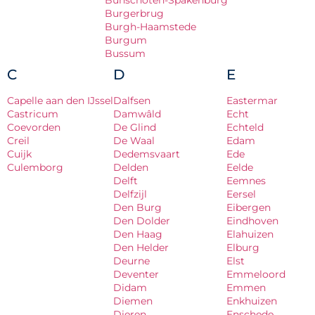
Bunschoten-Spakenburg
Burgerbrug
Burgh-Haamstede
Burgum
Bussum
C
D
E
Capelle aan den IJssel
Dalfsen
Eastermar
Castricum
Damwâld
Echt
Coevorden
De Glind
Echteld
Creil
De Waal
Edam
Cuijk
Dedemsvaart
Ede
Culemborg
Delden
Eelde
Delft
Eemnes
Delfzijl
Eersel
Den Burg
Eibergen
Den Dolder
Eindhoven
Den Haag
Elahuizen
Den Helder
Elburg
Deurne
Elst
Deventer
Emmeloord
Didam
Emmen
Diemen
Enkhuizen
Dieren
Enschede