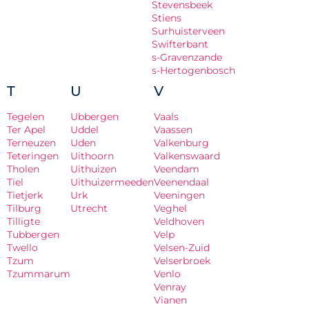
Stevensbeek
Stiens
Surhuisterveen
Swifterbant
s-Gravenzande
s-Hertogenbosch
T
U
V
Tegelen
Ubbergen
Vaals
Ter Apel
Uddel
Vaassen
Terneuzen
Uden
Valkenburg
Teteringen
Uithoorn
Valkenswaard
Tholen
Uithuizen
Veendam
Tiel
Uithuizermeeden
Veenendaal
Tietjerk
Urk
Veeningen
Tilburg
Utrecht
Veghel
Tilligte
Veldhoven
Tubbergen
Velp
Twello
Velsen-Zuid
Tzum
Velserbroek
Tzummarum
Venlo
Venray
Vianen