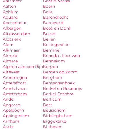
Aalsmeer
Baarle-Nassau
Aalten
Baarn
Achlum
Balk
Aduard
Barendrecht
Aerdenhout
Barneveld
Albergen
Beek en Donk
Alblasserdam
Beesd
Aldtsjerk
Beilen
Alem
Bellingwolde
Alkmaar
Bemmel
Almelo
Beneden-Leeuwen
Almere
Bennekom
Alphen aan den Rijn
Bergen
Alteveer
Bergen op Zoom
Amerongen
Berghem
Amersfoort
Bergschenhoek
Amstelveen
Berkel en Rodenrijs
Amsterdam
Berkel-Enschot
Andel
Berlicum
Angeren
Best
Apeldoorn
Beusichem
Appingedam
Biddinghuizen
Arnhem
Biggekerke
Asch
Bilthoven