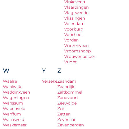
Vinkeveen
Vlaardingen
Vlagtwedde
Vlissingen
Volendam
Voorburg
Voorhout
Vorden
Vriezenveen
Vroomshoop
Vrouwenpolder
Vught
W
Y
Z
Waalre
Yerseke
Zaandam
Waalwijk
Zaandijk
Waddinxveen
Zaltbommel
Wageningen
Zandvoort
Wanssum
Zeewolde
Wapenveld
Zeist
Warffum
Zetten
Warnsveld
Zevenaar
Waskemeer
Zevenbergen