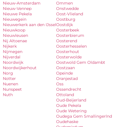
Nieuw-Amsterdam
Ommen
Nieuw-Vennep
Onstwedde
Nieuwe Pekela
Oost-Vlieland
Nieuwegein
Oostburg
Nieuwerkerk aan den IJssel
Oostdijk
Nieuwkoop
Oosterbeek
Nieuwleusen
Oosterbierum
Nij Altoenae
Oosterend
Nijkerk
Oosterhesselen
Nijmegen
Oosterhout
Nijverdal
Oosterwolde
Noordwijk
Oostwold Gem Oldambt
Noordwijkerhout
Oostzaan
Norg
Opeinde
Notter
Oranjestad
Nuenen
Oss
Nunspeet
Ossendrecht
Nuth
Ottoland
Oud-Beijerland
Oude Pekela
Oude Wetering
Oudega Gem Smallingerlnd
Oudehaske