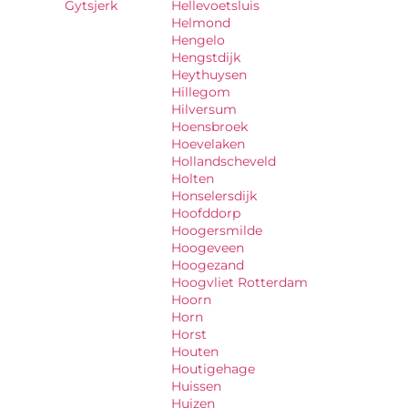
Gytsjerk
Hellevoetsluis
Helmond
Hengelo
Hengstdijk
Heythuysen
Hillegom
Hilversum
Hoensbroek
Hoevelaken
Hollandscheveld
Holten
Honselersdijk
Hoofddorp
Hoogersmilde
Hoogeveen
Hoogezand
Hoogvliet Rotterdam
Hoorn
Horn
Horst
Houten
Houtigehage
Huissen
Huizen