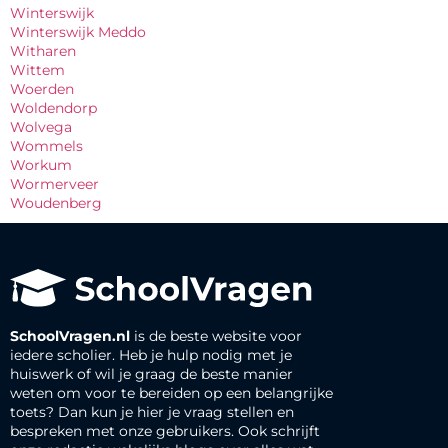
Winterswijk
Winterswijk Meddo
Witharen
Wittem
Woerden
Woldendorp
Wolvega
Wommels
Workum
Wormerveer
Woudenberg
SchoolVragen.nl
is de beste website voor
iedere scholier. Heb je hulp nodig met je
huiswerk of wil je graag de beste manier
weten om voor te bereiden op een belangrijke
toets? Dan kun je hier je vraag stellen en
bespreken met onze gebruikers. Ook schrijft