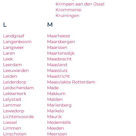
Krimpen aan den IJssel
Krommenie
Kruiningen
L
M
Landgraaf
Maarheeze
Langenboom
Maarsbergen
Langweer
Maarssen
Laren
Maartensdijk
Leek
Maasbracht
Leerdam
Maasland
Leeuwarden
Maassluis
Leiden
Maastricht
Leiderdorp
Maasvlakte Rotterdam
Leidschendam
Made
Lekkerkerk
Makkum
Lelystad
Malden
Lemmer
Marienberg
Lewedorp
Markelo
Lichtenvoorde
Maurik
Liessel
Medemblik
Limmen
Meeden
Linschoten
Meerssen