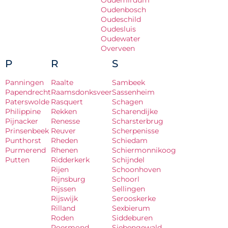
Oudemirdum
Oudenbosch
Oudeschild
Oudesluis
Oudewater
Overveen
P
R
S
Panningen
Raalte
Sambeek
Papendrecht
Raamsdonksveer
Sassenheim
Paterswolde
Rasquert
Schagen
Philippine
Rekken
Scharendijke
Pijnacker
Renesse
Scharsterbrug
Prinsenbeek
Reuver
Scherpenisse
Punthorst
Rheden
Schiedam
Purmerend
Rhenen
Schiermonnikoog
Putten
Ridderkerk
Schijndel
Rijen
Schoonhoven
Rijnsburg
Schoorl
Rijssen
Sellingen
Rijswijk
Serooskerke
Rilland
Sexbierum
Roden
Siddeburen
Roermond
Siebengewald