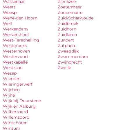
Wassenaar
Zierikzee
Weert
Zoetermeer
Weesp
Zonnemaire
Wehe-den Hoorn
Zuid-Scharwoude
Well
Zuidbroek
Werkendam
Zuidhorn
Wervershoof
Zuidlaren
West-Terschelling
Zundert
Westerbork
Zutphen
Westerhoven
Zwaagdijk
Westervoort
Zwammerdam
Westkapelle
Zwijndrecht
Westzaan
Zwolle
Wezep
Wierden
Wieringerwerf
Wijchen
Wijhe
Wijk bij Duurstede
Wijk en Aalburg
Wilbertoord
Willemsoord
Winschoten
Winsum