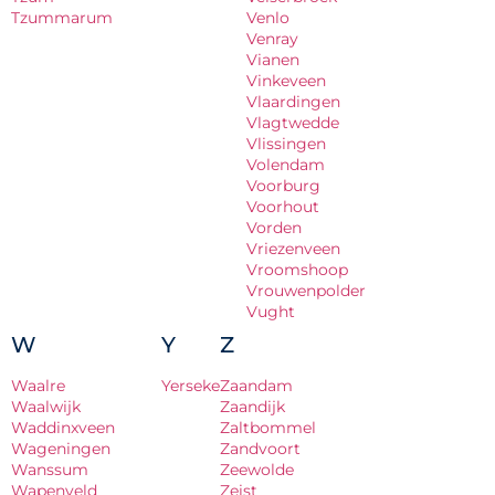
Tzummarum
Venlo
Venray
Vianen
Vinkeveen
Vlaardingen
Vlagtwedde
Vlissingen
Volendam
Voorburg
Voorhout
Vorden
Vriezenveen
Vroomshoop
Vrouwenpolder
Vught
W
Y
Z
Waalre
Yerseke
Zaandam
Waalwijk
Zaandijk
Waddinxveen
Zaltbommel
Wageningen
Zandvoort
Wanssum
Zeewolde
Wapenveld
Zeist