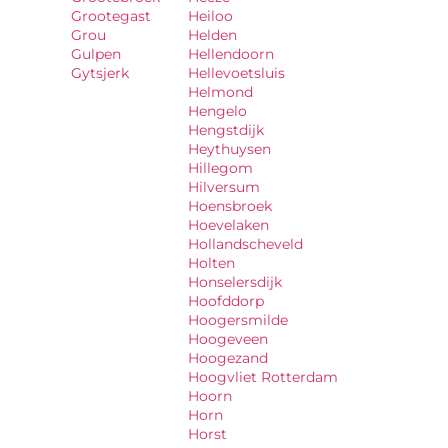
Grootegast
Heiloo
Grou
Helden
Gulpen
Hellendoorn
Gytsjerk
Hellevoetsluis
Helmond
Hengelo
Hengstdijk
Heythuysen
Hillegom
Hilversum
Hoensbroek
Hoevelaken
Hollandscheveld
Holten
Honselersdijk
Hoofddorp
Hoogersmilde
Hoogeveen
Hoogezand
Hoogvliet Rotterdam
Hoorn
Horn
Horst