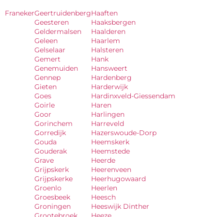
Franeker
Geertruidenberg
Haaften
Geesteren
Haaksbergen
Geldermalsen
Haalderen
Geleen
Haarlem
Gelselaar
Halsteren
Gemert
Hank
Genemuiden
Hansweert
Gennep
Hardenberg
Gieten
Harderwijk
Goes
Hardinxveld-Giessendam
Goirle
Haren
Goor
Harlingen
Gorinchem
Harreveld
Gorredijk
Hazerswoude-Dorp
Gouda
Heemskerk
Gouderak
Heemstede
Grave
Heerde
Grijpskerk
Heerenveen
Grijpskerke
Heerhugowaard
Groenlo
Heerlen
Groesbeek
Heesch
Groningen
Heeswijk Dinther
Grootebroek
Heeze