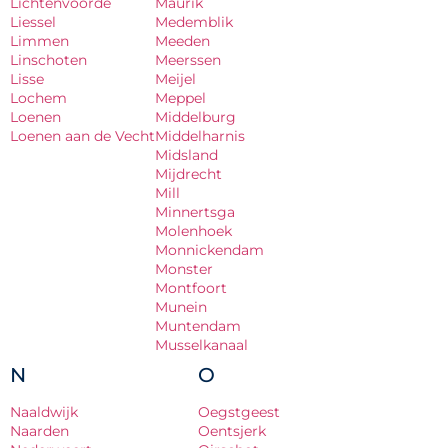
Lichtenvoorde
Maurik
Liessel
Medemblik
Limmen
Meeden
Linschoten
Meerssen
Lisse
Meijel
Lochem
Meppel
Loenen
Middelburg
Loenen aan de Vecht
Middelharnis
Midsland
Mijdrecht
Mill
Minnertsga
Molenhoek
Monnickendam
Monster
Montfoort
Munein
Muntendam
Musselkanaal
N
O
Naaldwijk
Oegstgeest
Naarden
Oentsjerk