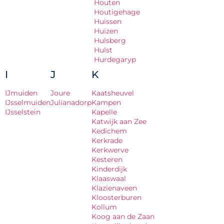
Houten
Houtigehage
Huissen
Huizen
Hulsberg
Hulst
Hurdegaryp
I
J
K
IJmuiden
Joure
Kaatsheuvel
IJsselmuiden
Julianadorp
Kampen
IJsselstein
Kapelle
Katwijk aan Zee
Kedichem
Kerkrade
Kerkwerve
Kesteren
Kinderdijk
Klaaswaal
Klazienaveen
Kloosterburen
Kollum
Koog aan de Zaan