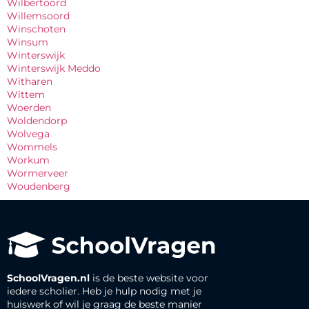
Wilbertoord
Willemsoord
Winschoten
Winsum
Winterswijk
Winterswijk Meddo
Witharen
Wittem
Woerden
Woldendorp
Wolvega
Wommels
Workum
Wormerveer
Woudenberg
SchoolVragen.nl
is de beste website voor
iedere scholier. Heb je hulp nodig met je
huiswerk of wil je graag de beste manier