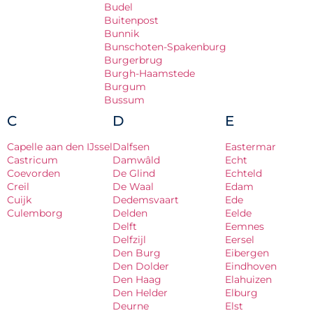
Budel
Buitenpost
Bunnik
Bunschoten-Spakenburg
Burgerbrug
Burgh-Haamstede
Burgum
Bussum
C
D
E
Capelle aan den IJssel
Dalfsen
Eastermar
Castricum
Damwâld
Echt
Coevorden
De Glind
Echteld
Creil
De Waal
Edam
Cuijk
Dedemsvaart
Ede
Culemborg
Delden
Eelde
Delft
Eemnes
Delfzijl
Eersel
Den Burg
Eibergen
Den Dolder
Eindhoven
Den Haag
Elahuizen
Den Helder
Elburg
Deurne
Elst