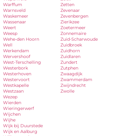
Warffum
Zetten
Warnsveld
Zevenaar
Waskemeer
Zevenbergen
Wassenaar
Zierikzee
Weert
Zoetermeer
Weesp
Zonnemaire
Wehe-den Hoorn
Zuid-Scharwoude
Well
Zuidbroek
Werkendam
Zuidhorn
Wervershoof
Zuidlaren
West-Terschelling
Zundert
Westerbork
Zutphen
Westerhoven
Zwaagdijk
Westervoort
Zwammerdam
Westkapelle
Zwijndrecht
Westzaan
Zwolle
Wezep
Wierden
Wieringerwerf
Wijchen
Wijhe
Wijk bij Duurstede
Wijk en Aalburg