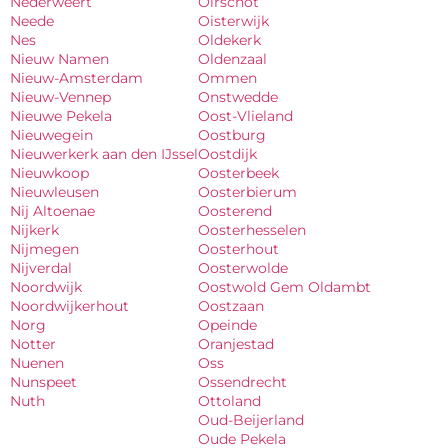
Nederweert
Oirschot
Neede
Oisterwijk
Nes
Oldekerk
Nieuw Namen
Oldenzaal
Nieuw-Amsterdam
Ommen
Nieuw-Vennep
Onstwedde
Nieuwe Pekela
Oost-Vlieland
Nieuwegein
Oostburg
Nieuwerkerk aan den IJssel
Oostdijk
Nieuwkoop
Oosterbeek
Nieuwleusen
Oosterbierum
Nij Altoenae
Oosterend
Nijkerk
Oosterhesselen
Nijmegen
Oosterhout
Nijverdal
Oosterwolde
Noordwijk
Oostwold Gem Oldambt
Noordwijkerhout
Oostzaan
Norg
Opeinde
Notter
Oranjestad
Nuenen
Oss
Nunspeet
Ossendrecht
Nuth
Ottoland
Oud-Beijerland
Oude Pekela