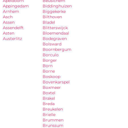
Apeldoorn
Beusichem
Appingedam
Biddinghuizen
Arnhem
Biggekerke
Asch
Bilthoven
Assen
Bladel
Assendelft
Blitterswijck
Asten
Bloemendaal
Austerlitz
Bodegraven
Bolsward
Boornbergum
Borculo
Borger
Born
Borne
Boskoop
Bovenkarspel
Boxmeer
Boxtel
Brakel
Breda
Breukelen
Brielle
Brummen
Brunssum