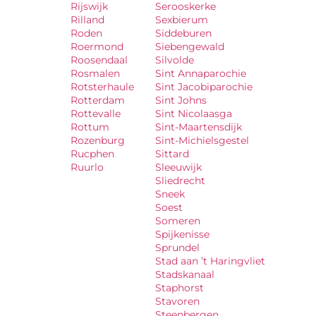
Rijswijk
Serooskerke
Rilland
Sexbierum
Roden
Siddeburen
Roermond
Siebengewald
Roosendaal
Silvolde
Rosmalen
Sint Annaparochie
Rotsterhaule
Sint Jacobiparochie
Rotterdam
Sint Johns
Rottevalle
Sint Nicolaasga
Rottum
Sint-Maartensdijk
Rozenburg
Sint-Michielsgestel
Rucphen
Sittard
Ruurlo
Sleeuwijk
Sliedrecht
Sneek
Soest
Someren
Spijkenisse
Sprundel
Stad aan ’t Haringvliet
Stadskanaal
Staphorst
Stavoren
Steenbergen