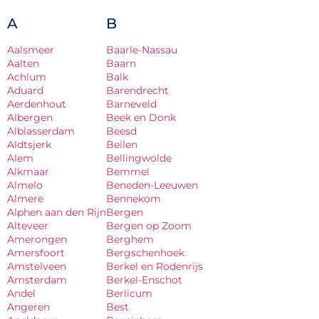
A
B
Aalsmeer
Baarle-Nassau
Aalten
Baarn
Achlum
Balk
Aduard
Barendrecht
Aerdenhout
Barneveld
Albergen
Beek en Donk
Alblasserdam
Beesd
Aldtsjerk
Beilen
Alem
Bellingwolde
Alkmaar
Bemmel
Almelo
Beneden-Leeuwen
Almere
Bennekom
Alphen aan den Rijn
Bergen
Alteveer
Bergen op Zoom
Amerongen
Berghem
Amersfoort
Bergschenhoek
Amstelveen
Berkel en Rodenrijs
Amsterdam
Berkel-Enschot
Andel
Berlicum
Angeren
Best