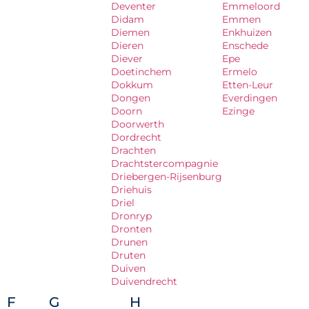
Deventer
Emmeloord
Didam
Emmen
Diemen
Enkhuizen
Dieren
Enschede
Diever
Epe
Doetinchem
Ermelo
Dokkum
Etten-Leur
Dongen
Everdingen
Doorn
Ezinge
Doorwerth
Dordrecht
Drachten
Drachtstercompagnie
Driebergen-Rijsenburg
Driehuis
Driel
Dronryp
Dronten
Drunen
Druten
Duiven
Duivendrecht
F
G
H