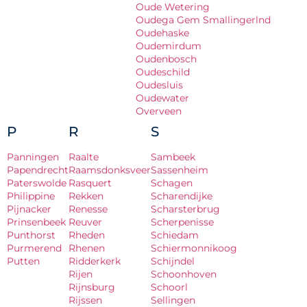
Oude Wetering
Oudega Gem Smallingerlnd
Oudehaske
Oudemirdum
Oudenbosch
Oudeschild
Oudesluis
Oudewater
Overveen
P
R
S
Panningen
Raalte
Sambeek
Papendrecht
Raamsdonksveer
Sassenheim
Paterswolde
Rasquert
Schagen
Philippine
Rekken
Scharendijke
Pijnacker
Renesse
Scharsterbrug
Prinsenbeek
Reuver
Scherpenisse
Punthorst
Rheden
Schiedam
Purmerend
Rhenen
Schiermonnikoog
Putten
Ridderkerk
Schijndel
Rijen
Schoonhoven
Rijnsburg
Schoorl
Rijssen
Sellingen