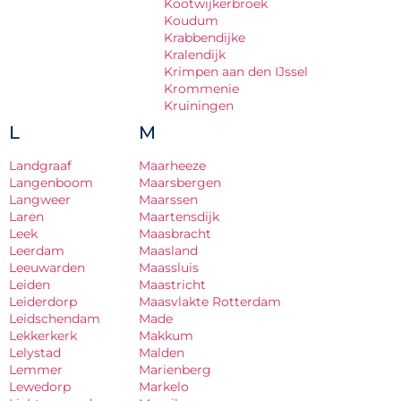
Kootwijkerbroek
Koudum
Krabbendijke
Kralendijk
Krimpen aan den IJssel
Krommenie
Kruiningen
L
M
Landgraaf
Maarheeze
Langenboom
Maarsbergen
Langweer
Maarssen
Laren
Maartensdijk
Leek
Maasbracht
Leerdam
Maasland
Leeuwarden
Maassluis
Leiden
Maastricht
Leiderdorp
Maasvlakte Rotterdam
Leidschendam
Made
Lekkerkerk
Makkum
Lelystad
Malden
Lemmer
Marienberg
Lewedorp
Markelo