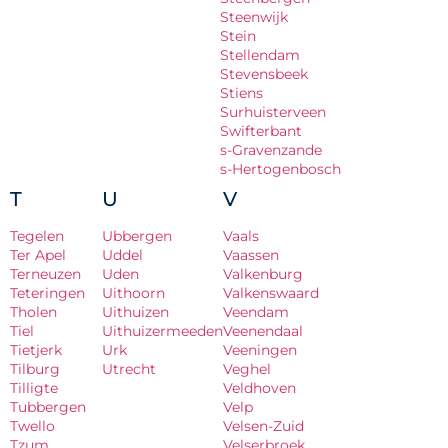
Steenwijk
Stein
Stellendam
Stevensbeek
Stiens
Surhuisterveen
Swifterbant
s-Gravenzande
s-Hertogenbosch
T
U
V
Tegelen
Ubbergen
Vaals
Ter Apel
Uddel
Vaassen
Terneuzen
Uden
Valkenburg
Teteringen
Uithoorn
Valkenswaard
Tholen
Uithuizen
Veendam
Tiel
Uithuizermeeden
Veenendaal
Tietjerk
Urk
Veeningen
Tilburg
Utrecht
Veghel
Tilligte
Veldhoven
Tubbergen
Velp
Twello
Velsen-Zuid
Tzum
Velserbroek