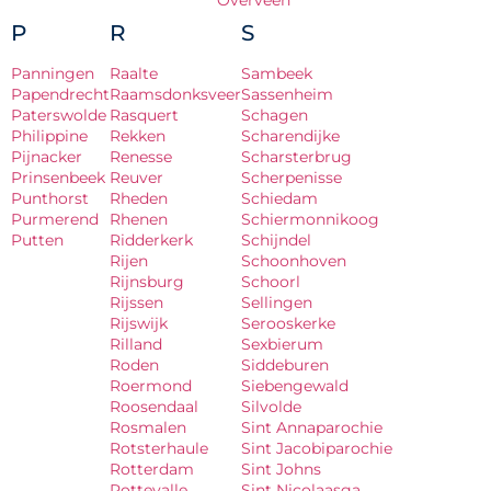
Overveen
P
R
S
Panningen
Raalte
Sambeek
Papendrecht
Raamsdonksveer
Sassenheim
Paterswolde
Rasquert
Schagen
Philippine
Rekken
Scharendijke
Pijnacker
Renesse
Scharsterbrug
Prinsenbeek
Reuver
Scherpenisse
Punthorst
Rheden
Schiedam
Purmerend
Rhenen
Schiermonnikoog
Putten
Ridderkerk
Schijndel
Rijen
Schoonhoven
Rijnsburg
Schoorl
Rijssen
Sellingen
Rijswijk
Serooskerke
Rilland
Sexbierum
Roden
Siddeburen
Roermond
Siebengewald
Roosendaal
Silvolde
Rosmalen
Sint Annaparochie
Rotsterhaule
Sint Jacobiparochie
Rotterdam
Sint Johns
Rottevalle
Sint Nicolaasga