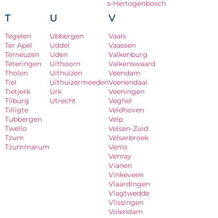
s-Hertogenbosch
T
U
V
Tegelen
Ubbergen
Vaals
Ter Apel
Uddel
Vaassen
Terneuzen
Uden
Valkenburg
Teteringen
Uithoorn
Valkenswaard
Tholen
Uithuizen
Veendam
Tiel
Uithuizermeeden
Veenendaal
Tietjerk
Urk
Veeningen
Tilburg
Utrecht
Veghel
Tilligte
Veldhoven
Tubbergen
Velp
Twello
Velsen-Zuid
Tzum
Velserbroek
Tzummarum
Venlo
Venray
Vianen
Vinkeveen
Vlaardingen
Vlagtwedde
Vlissingen
Volendam