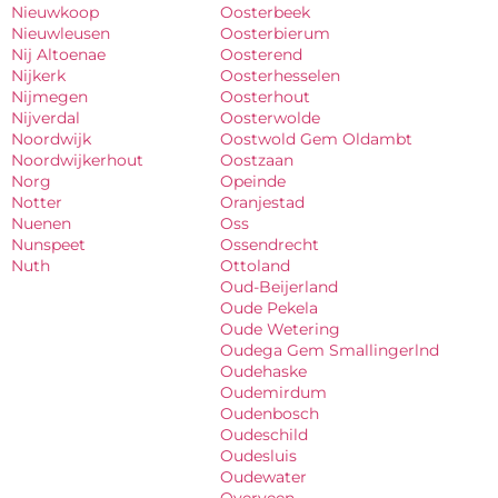
Nieuwkoop
Oosterbeek
Nieuwleusen
Oosterbierum
Nij Altoenae
Oosterend
Nijkerk
Oosterhesselen
Nijmegen
Oosterhout
Nijverdal
Oosterwolde
Noordwijk
Oostwold Gem Oldambt
Noordwijkerhout
Oostzaan
Norg
Opeinde
Notter
Oranjestad
Nuenen
Oss
Nunspeet
Ossendrecht
Nuth
Ottoland
Oud-Beijerland
Oude Pekela
Oude Wetering
Oudega Gem Smallingerlnd
Oudehaske
Oudemirdum
Oudenbosch
Oudeschild
Oudesluis
Oudewater