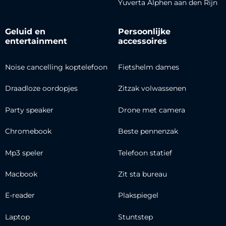
Yuverta Alphen aan den Rijn
Geluid en
Persoonlijke
entertainment
accessoires
Noise cancelling koptelefoon
Fietshelm dames
Draadloze oordopjes
Zitzak volwassenen
Party speaker
Drone met camera
Chromebook
Beste pennenzak
Mp3 speler
Telefoon statief
Macbook
Zit sta bureau
E-reader
Plakspiegel
Laptop
Stuntstep