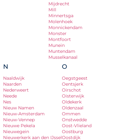
Mijdrecht
Mill
Minnertsga
Molenhoek
Monnickendam
Monster
Montfoort
Munein
Muntendam
Musselkanaal
N
O
Naaldwijk
Oegstgeest
Naarden
Oentsjerk
Nederweert
Oirschot
Neede
Oisterwijk
Nes
Oldekerk
Nieuw Namen
Oldenzaal
Nieuw-Amsterdam
Ommen
Nieuw-Vennep
Onstwedde
Nieuwe Pekela
Oost-Vlieland
Nieuwegein
Oostburg
Nieuwerkerk aan den IJssel
Oostdijk