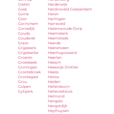
Gieten
Harderwijk
Goes
Hardinxveld-Giessendam
Goirle
Haren
Goor
Harlingen
Gorinchem
Harreveld
Gorredijk
Hazerswoude-Dorp
Gouda
Heemskerk
Gouderak
Heemstede
Grave
Heerde
Grijpskerk
Heerenveen
Grijpskerke
Heerhugowaard
Groenlo
Heerlen
Groesbeek
Heesch
Groningen
Heeswijk Dinther
Grootebroek
Heeze
Grootegast
Heiloo
Grou
Helden
Gulpen
Hellendoorn
Gytsjerk
Hellevoetsluis
Helmond
Hengelo
Hengstdijk
Heythuysen