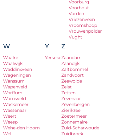
Voorburg
Voorhout
Vorden
Vriezenveen
Vroomshoop
Vrouwenpolder
Vught
W
Y
Z
Waalre
Yerseke
Zaandam
Waalwijk
Zaandijk
Waddinxveen
Zaltbommel
Wageningen
Zandvoort
Wanssum
Zeewolde
Wapenveld
Zeist
Warffum
Zetten
Warnsveld
Zevenaar
Waskemeer
Zevenbergen
Wassenaar
Zierikzee
Weert
Zoetermeer
Weesp
Zonnemaire
Wehe-den Hoorn
Zuid-Scharwoude
Well
Zuidbroek