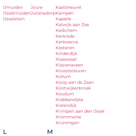
IJmuiden
Joure
Kaatsheuvel
IJsselmuiden
Julianadorp
Kampen
IJsselstein
Kapelle
Katwijk aan Zee
Kedichem
Kerkrade
Kerkwerve
Kesteren
Kinderdijk
Klaaswaal
Klazienaveen
Kloosterburen
Kollum
Koog aan de Zaan
Kootwijkerbroek
Koudum
Krabbendijke
Kralendijk
Krimpen aan den IJssel
Krommenie
Kruiningen
L
M