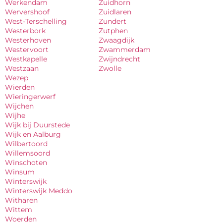
Werkendam
Zuidhorn
Wervershoof
Zuidlaren
West-Terschelling
Zundert
Westerbork
Zutphen
Westerhoven
Zwaagdijk
Westervoort
Zwammerdam
Westkapelle
Zwijndrecht
Westzaan
Zwolle
Wezep
Wierden
Wieringerwerf
Wijchen
Wijhe
Wijk bij Duurstede
Wijk en Aalburg
Wilbertoord
Willemsoord
Winschoten
Winsum
Winterswijk
Winterswijk Meddo
Witharen
Wittem
Woerden