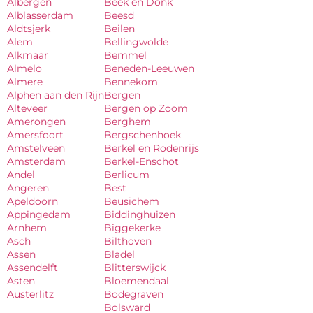
Albergen
Beek en Donk
Alblasserdam
Beesd
Aldtsjerk
Beilen
Alem
Bellingwolde
Alkmaar
Bemmel
Almelo
Beneden-Leeuwen
Almere
Bennekom
Alphen aan den Rijn
Bergen
Alteveer
Bergen op Zoom
Amerongen
Berghem
Amersfoort
Bergschenhoek
Amstelveen
Berkel en Rodenrijs
Amsterdam
Berkel-Enschot
Andel
Berlicum
Angeren
Best
Apeldoorn
Beusichem
Appingedam
Biddinghuizen
Arnhem
Biggekerke
Asch
Bilthoven
Assen
Bladel
Assendelft
Blitterswijck
Asten
Bloemendaal
Austerlitz
Bodegraven
Bolsward