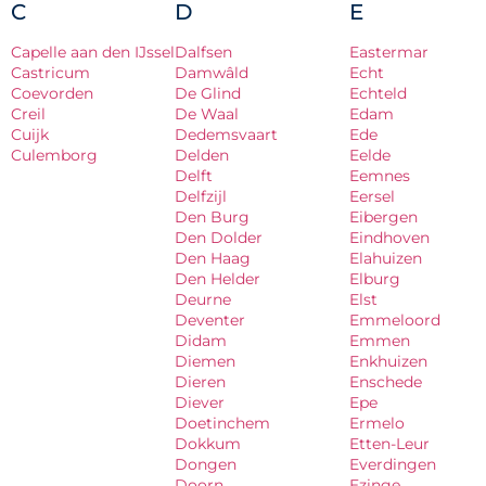
C
D
E
Capelle aan den IJssel
Dalfsen
Eastermar
Castricum
Damwâld
Echt
Coevorden
De Glind
Echteld
Creil
De Waal
Edam
Cuijk
Dedemsvaart
Ede
Culemborg
Delden
Eelde
Delft
Eemnes
Delfzijl
Eersel
Den Burg
Eibergen
Den Dolder
Eindhoven
Den Haag
Elahuizen
Den Helder
Elburg
Deurne
Elst
Deventer
Emmeloord
Didam
Emmen
Diemen
Enkhuizen
Dieren
Enschede
Diever
Epe
Doetinchem
Ermelo
Dokkum
Etten-Leur
Dongen
Everdingen
Doorn
Ezinge