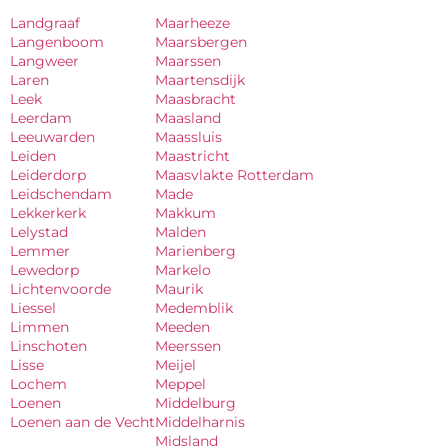
Landgraaf
Maarheeze
Langenboom
Maarsbergen
Langweer
Maarssen
Laren
Maartensdijk
Leek
Maasbracht
Leerdam
Maasland
Leeuwarden
Maassluis
Leiden
Maastricht
Leiderdorp
Maasvlakte Rotterdam
Leidschendam
Made
Lekkerkerk
Makkum
Lelystad
Malden
Lemmer
Marienberg
Lewedorp
Markelo
Lichtenvoorde
Maurik
Liessel
Medemblik
Limmen
Meeden
Linschoten
Meerssen
Lisse
Meijel
Lochem
Meppel
Loenen
Middelburg
Loenen aan de Vecht
Middelharnis
Midsland