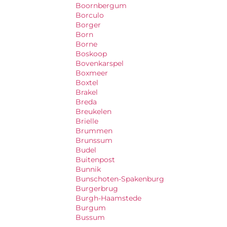
Boornbergum
Borculo
Borger
Born
Borne
Boskoop
Bovenkarspel
Boxmeer
Boxtel
Brakel
Breda
Breukelen
Brielle
Brummen
Brunssum
Budel
Buitenpost
Bunnik
Bunschoten-Spakenburg
Burgerbrug
Burgh-Haamstede
Burgum
Bussum