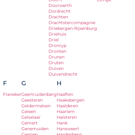
Doorwerth
Dordrecht
Drachten
Drachtstercompagnie
Driebergen-Rijsenburg
Driehuis
Driel
Dronryp
Dronten
Drunen
Druten
Duiven
Duivendrecht
F
G
H
Franeker
Geertruidenberg
Haaften
Geesteren
Haaksbergen
Geldermalsen
Haalderen
Geleen
Haarlem
Gelselaar
Halsteren
Gemert
Hank
Genemuiden
Hansweert
Gennep
Hardenberg