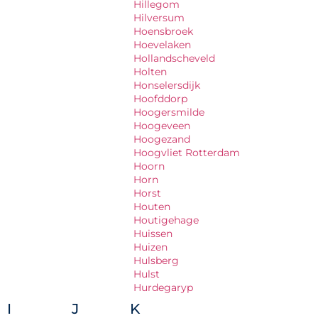
Hillegom
Hilversum
Hoensbroek
Hoevelaken
Hollandscheveld
Holten
Honselersdijk
Hoofddorp
Hoogersmilde
Hoogeveen
Hoogezand
Hoogvliet Rotterdam
Hoorn
Horn
Horst
Houten
Houtigehage
Huissen
Huizen
Hulsberg
Hulst
Hurdegaryp
I
J
K