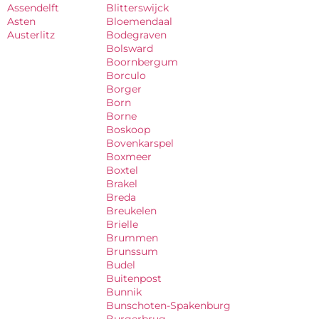
Assendelft
Blitterswijck
Asten
Bloemendaal
Austerlitz
Bodegraven
Bolsward
Boornbergum
Borculo
Borger
Born
Borne
Boskoop
Bovenkarspel
Boxmeer
Boxtel
Brakel
Breda
Breukelen
Brielle
Brummen
Brunssum
Budel
Buitenpost
Bunnik
Bunschoten-Spakenburg