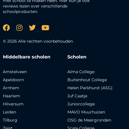
met school te maken heeft. Hier kun je ook
reviews lezen over verschillende
schoolproducten.
© 2026 Alle rechten voorbehouden
Middelbare scholen
Scholen
Amstelveen
Alma College
Apeldoorn
Buitenhout College
Arnhem
Helen Parkhurst (ASG)
Haarlem
Juf Caatje
Hilversum
Juniorcollege
Leiden
MAVO Muurhuizen
Tilburg
OSG de Meergronden
Zeist
Scala College