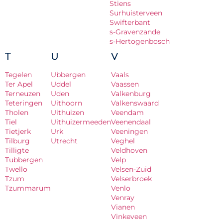
Stiens
Surhuisterveen
Swifterbant
s-Gravenzande
s-Hertogenbosch
T
U
V
Tegelen
Ubbergen
Vaals
Ter Apel
Uddel
Vaassen
Terneuzen
Uden
Valkenburg
Teteringen
Uithoorn
Valkenswaard
Tholen
Uithuizen
Veendam
Tiel
Uithuizermeeden
Veenendaal
Tietjerk
Urk
Veeningen
Tilburg
Utrecht
Veghel
Tilligte
Veldhoven
Tubbergen
Velp
Twello
Velsen-Zuid
Tzum
Velserbroek
Tzummarum
Venlo
Venray
Vianen
Vinkeveen