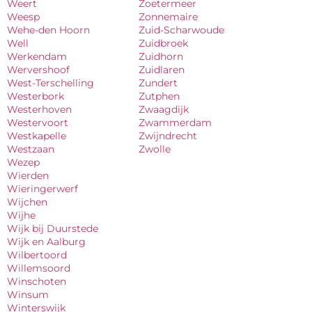
Weert
Zoetermeer
Weesp
Zonnemaire
Wehe-den Hoorn
Zuid-Scharwoude
Well
Zuidbroek
Werkendam
Zuidhorn
Wervershoof
Zuidlaren
West-Terschelling
Zundert
Westerbork
Zutphen
Westerhoven
Zwaagdijk
Westervoort
Zwammerdam
Westkapelle
Zwijndrecht
Westzaan
Zwolle
Wezep
Wierden
Wieringerwerf
Wijchen
Wijhe
Wijk bij Duurstede
Wijk en Aalburg
Wilbertoord
Willemsoord
Winschoten
Winsum
Winterswijk