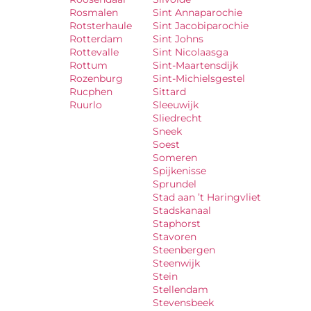
Rosmalen
Sint Annaparochie
Rotsterhaule
Sint Jacobiparochie
Rotterdam
Sint Johns
Rottevalle
Sint Nicolaasga
Rottum
Sint-Maartensdijk
Rozenburg
Sint-Michielsgestel
Rucphen
Sittard
Ruurlo
Sleeuwijk
Sliedrecht
Sneek
Soest
Someren
Spijkenisse
Sprundel
Stad aan ’t Haringvliet
Stadskanaal
Staphorst
Stavoren
Steenbergen
Steenwijk
Stein
Stellendam
Stevensbeek