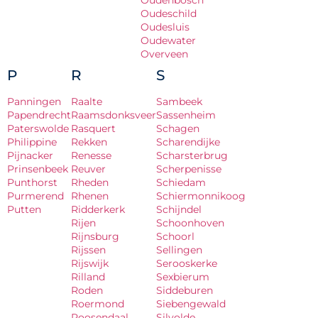
Oudenbosch
Oudeschild
Oudesluis
Oudewater
Overveen
P
R
S
Panningen
Raalte
Sambeek
Papendrecht
Raamsdonksveer
Sassenheim
Paterswolde
Rasquert
Schagen
Philippine
Rekken
Scharendijke
Pijnacker
Renesse
Scharsterbrug
Prinsenbeek
Reuver
Scherpenisse
Punthorst
Rheden
Schiedam
Purmerend
Rhenen
Schiermonnikoog
Putten
Ridderkerk
Schijndel
Rijen
Schoonhoven
Rijnsburg
Schoorl
Rijssen
Sellingen
Rijswijk
Serooskerke
Rilland
Sexbierum
Roden
Siddeburen
Roermond
Siebengewald
Roosendaal
Silvolde