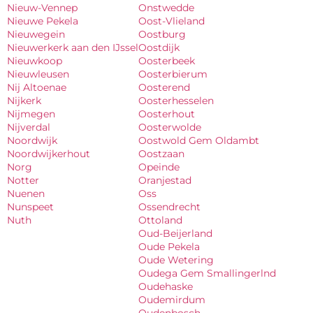
Nieuw-Vennep
Onstwedde
Nieuwe Pekela
Oost-Vlieland
Nieuwegein
Oostburg
Nieuwerkerk aan den IJssel
Oostdijk
Nieuwkoop
Oosterbeek
Nieuwleusen
Oosterbierum
Nij Altoenae
Oosterend
Nijkerk
Oosterhesselen
Nijmegen
Oosterhout
Nijverdal
Oosterwolde
Noordwijk
Oostwold Gem Oldambt
Noordwijkerhout
Oostzaan
Norg
Opeinde
Notter
Oranjestad
Nuenen
Oss
Nunspeet
Ossendrecht
Nuth
Ottoland
Oud-Beijerland
Oude Pekela
Oude Wetering
Oudega Gem Smallingerlnd
Oudehaske
Oudemirdum