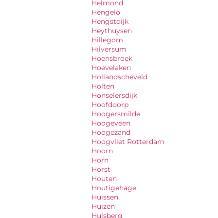
Helmond
Hengelo
Hengstdijk
Heythuysen
Hillegom
Hilversum
Hoensbroek
Hoevelaken
Hollandscheveld
Holten
Honselersdijk
Hoofddorp
Hoogersmilde
Hoogeveen
Hoogezand
Hoogvliet Rotterdam
Hoorn
Horn
Horst
Houten
Houtigehage
Huissen
Huizen
Hulsberg