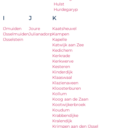
Hulst
Hurdegaryp
I
J
K
IJmuiden
Joure
Kaatsheuvel
IJsselmuiden
Julianadorp
Kampen
IJsselstein
Kapelle
Katwijk aan Zee
Kedichem
Kerkrade
Kerkwerve
Kesteren
Kinderdijk
Klaaswaal
Klazienaveen
Kloosterburen
Kollum
Koog aan de Zaan
Kootwijkerbroek
Koudum
Krabbendijke
Kralendijk
Krimpen aan den IJssel