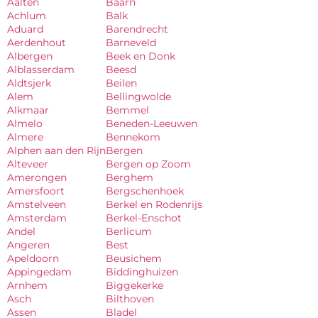
Aalten
Baarn
Achlum
Balk
Aduard
Barendrecht
Aerdenhout
Barneveld
Albergen
Beek en Donk
Alblasserdam
Beesd
Aldtsjerk
Beilen
Alem
Bellingwolde
Alkmaar
Bemmel
Almelo
Beneden-Leeuwen
Almere
Bennekom
Alphen aan den Rijn
Bergen
Alteveer
Bergen op Zoom
Amerongen
Berghem
Amersfoort
Bergschenhoek
Amstelveen
Berkel en Rodenrijs
Amsterdam
Berkel-Enschot
Andel
Berlicum
Angeren
Best
Apeldoorn
Beusichem
Appingedam
Biddinghuizen
Arnhem
Biggekerke
Asch
Bilthoven
Assen
Bladel