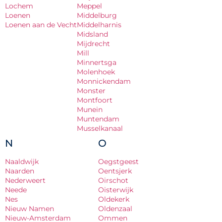
Lochem
Meppel
Loenen
Middelburg
Loenen aan de Vecht
Middelharnis
Midsland
Mijdrecht
Mill
Minnertsga
Molenhoek
Monnickendam
Monster
Montfoort
Munein
Muntendam
Musselkanaal
N
O
Naaldwijk
Oegstgeest
Naarden
Oentsjerk
Nederweert
Oirschot
Neede
Oisterwijk
Nes
Oldekerk
Nieuw Namen
Oldenzaal
Nieuw-Amsterdam
Ommen