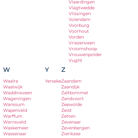
Vlaardingen
Vlagtwedde
Vlissingen
Volendam
Voorburg
Voorhout
Vorden
Vriezenveen
Vroomshoop
Vrouwenpolder
Vught
W
Y
Z
Waalre
Yerseke
Zaandam
Waalwijk
Zaandijk
Waddinxveen
Zaltbommel
Wageningen
Zandvoort
Wanssum
Zeewolde
Wapenveld
Zeist
Warffum
Zetten
Warnsveld
Zevenaar
Waskemeer
Zevenbergen
Wassenaar
Zierikzee