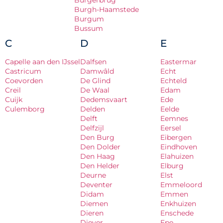
Burgerbrug
Burgh-Haamstede
Burgum
Bussum
C
D
E
Capelle aan den IJssel
Dalfsen
Eastermar
Castricum
Damwâld
Echt
Coevorden
De Glind
Echteld
Creil
De Waal
Edam
Cuijk
Dedemsvaart
Ede
Culemborg
Delden
Eelde
Delft
Eemnes
Delfzijl
Eersel
Den Burg
Eibergen
Den Dolder
Eindhoven
Den Haag
Elahuizen
Den Helder
Elburg
Deurne
Elst
Deventer
Emmeloord
Didam
Emmen
Diemen
Enkhuizen
Dieren
Enschede
Diever
Epe