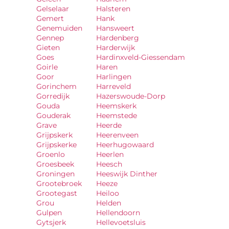
Gelselaar
Halsteren
Gemert
Hank
Genemuiden
Hansweert
Gennep
Hardenberg
Gieten
Harderwijk
Goes
Hardinxveld-Giessendam
Goirle
Haren
Goor
Harlingen
Gorinchem
Harreveld
Gorredijk
Hazerswoude-Dorp
Gouda
Heemskerk
Gouderak
Heemstede
Grave
Heerde
Grijpskerk
Heerenveen
Grijpskerke
Heerhugowaard
Groenlo
Heerlen
Groesbeek
Heesch
Groningen
Heeswijk Dinther
Grootebroek
Heeze
Grootegast
Heiloo
Grou
Helden
Gulpen
Hellendoorn
Gytsjerk
Hellevoetsluis