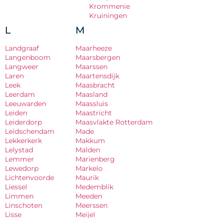
Krommenie
Kruiningen
L
M
Landgraaf
Maarheeze
Langenboom
Maarsbergen
Langweer
Maarssen
Laren
Maartensdijk
Leek
Maasbracht
Leerdam
Maasland
Leeuwarden
Maassluis
Leiden
Maastricht
Leiderdorp
Maasvlakte Rotterdam
Leidschendam
Made
Lekkerkerk
Makkum
Lelystad
Malden
Lemmer
Marienberg
Lewedorp
Markelo
Lichtenvoorde
Maurik
Liessel
Medemblik
Limmen
Meeden
Linschoten
Meerssen
Lisse
Meijel