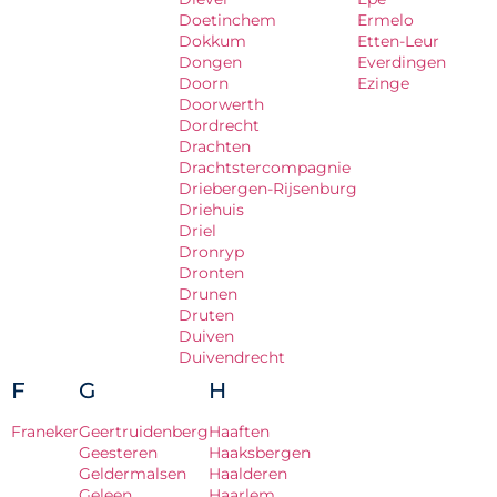
Doetinchem
Ermelo
Dokkum
Etten-Leur
Dongen
Everdingen
Doorn
Ezinge
Doorwerth
Dordrecht
Drachten
Drachtstercompagnie
Driebergen-Rijsenburg
Driehuis
Driel
Dronryp
Dronten
Drunen
Druten
Duiven
Duivendrecht
F
G
H
Franeker
Geertruidenberg
Haaften
Geesteren
Haaksbergen
Geldermalsen
Haalderen
Geleen
Haarlem