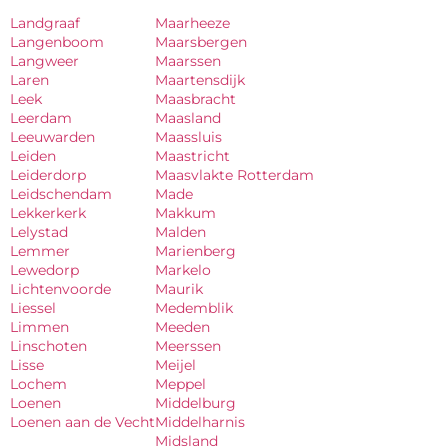
Landgraaf
Maarheeze
Langenboom
Maarsbergen
Langweer
Maarssen
Laren
Maartensdijk
Leek
Maasbracht
Leerdam
Maasland
Leeuwarden
Maassluis
Leiden
Maastricht
Leiderdorp
Maasvlakte Rotterdam
Leidschendam
Made
Lekkerkerk
Makkum
Lelystad
Malden
Lemmer
Marienberg
Lewedorp
Markelo
Lichtenvoorde
Maurik
Liessel
Medemblik
Limmen
Meeden
Linschoten
Meerssen
Lisse
Meijel
Lochem
Meppel
Loenen
Middelburg
Loenen aan de Vecht
Middelharnis
Midsland