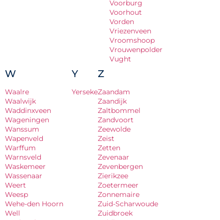
Voorburg
Voorhout
Vorden
Vriezenveen
Vroomshoop
Vrouwenpolder
Vught
W
Y
Z
Waalre
Yerseke
Zaandam
Waalwijk
Zaandijk
Waddinxveen
Zaltbommel
Wageningen
Zandvoort
Wanssum
Zeewolde
Wapenveld
Zeist
Warffum
Zetten
Warnsveld
Zevenaar
Waskemeer
Zevenbergen
Wassenaar
Zierikzee
Weert
Zoetermeer
Weesp
Zonnemaire
Wehe-den Hoorn
Zuid-Scharwoude
Well
Zuidbroek