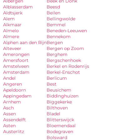
Albergen
Beek en Donk
Alblasserdam
Beesd
Aldtsjerk
Beilen
Alem
Bellingwolde
Alkmaar
Bemmel
Almelo
Beneden-Leeuwen
Almere
Bennekom
Alphen aan den Rijn
Bergen
Alteveer
Bergen op Zoom
Amerongen
Berghem
Amersfoort
Bergschenhoek
Amstelveen
Berkel en Rodenrijs
Amsterdam
Berkel-Enschot
Andel
Berlicum
Angeren
Best
Apeldoorn
Beusichem
Appingedam
Biddinghuizen
Arnhem
Biggekerke
Asch
Bilthoven
Assen
Bladel
Assendelft
Blitterswijck
Asten
Bloemendaal
Austerlitz
Bodegraven
Bolsward