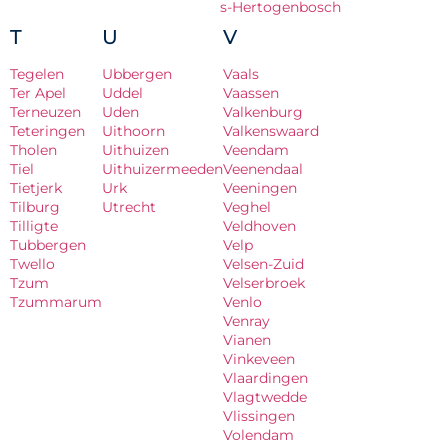
s-Hertogenbosch
T
U
V
Tegelen
Ubbergen
Vaals
Ter Apel
Uddel
Vaassen
Terneuzen
Uden
Valkenburg
Teteringen
Uithoorn
Valkenswaard
Tholen
Uithuizen
Veendam
Tiel
Uithuizermeeden
Veenendaal
Tietjerk
Urk
Veeningen
Tilburg
Utrecht
Veghel
Tilligte
Veldhoven
Tubbergen
Velp
Twello
Velsen-Zuid
Tzum
Velserbroek
Tzummarum
Venlo
Venray
Vianen
Vinkeveen
Vlaardingen
Vlagtwedde
Vlissingen
Volendam