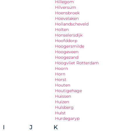
Hillegom
Hilversum
Hoensbroek
Hoevelaken
Hollandscheveld
Holten
Honselersdijk
Hoofddorp
Hoogersmilde
Hoogeveen
Hoogezand
Hoogvliet Rotterdam
Hoorn
Horn
Horst
Houten
Houtigehage
Huissen
Huizen
Hulsberg
Hulst
Hurdegaryp
I
J
K