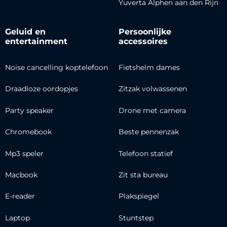
Yuverta Alphen aan den Rijn
Geluid en
Persoonlijke
entertainment
accessoires
Noise cancelling koptelefoon
Fietshelm dames
Draadloze oordopjes
Zitzak volwassenen
Party speaker
Drone met camera
Chromebook
Beste pennenzak
Mp3 speler
Telefoon statief
Macbook
Zit sta bureau
E-reader
Plakspiegel
Laptop
Stuntstep