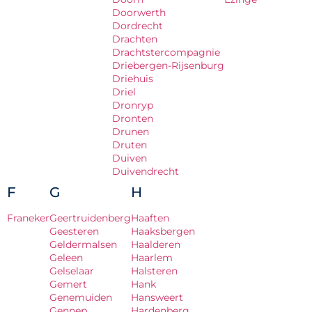
Doorwerth
Dordrecht
Drachten
Drachtstercompagnie
Driebergen-Rijsenburg
Driehuis
Driel
Dronryp
Dronten
Drunen
Druten
Duiven
Duivendrecht
F
G
H
Franeker
Geertruidenberg
Haaften
Geesteren
Haaksbergen
Geldermalsen
Haalderen
Geleen
Haarlem
Gelselaar
Halsteren
Gemert
Hank
Genemuiden
Hansweert
Gennep
Hardenberg