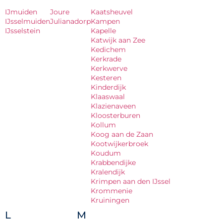
IJmuiden
Joure
Kaatsheuvel
IJsselmuiden
Julianadorp
Kampen
IJsselstein
Kapelle
Katwijk aan Zee
Kedichem
Kerkrade
Kerkwerve
Kesteren
Kinderdijk
Klaaswaal
Klazienaveen
Kloosterburen
Kollum
Koog aan de Zaan
Kootwijkerbroek
Koudum
Krabbendijke
Kralendijk
Krimpen aan den IJssel
Krommenie
Kruiningen
L
M