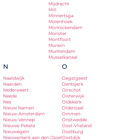
Mijdrecht
Mill
Minnertsga
Molenhoek
Monnickendam
Monster
Montfoort
Munein
Muntendam
Musselkanaal
N
O
Naaldwijk
Oegstgeest
Naarden
Oentsjerk
Nederweert
Oirschot
Neede
Oisterwijk
Nes
Oldekerk
Nieuw Namen
Oldenzaal
Nieuw-Amsterdam
Ommen
Nieuw-Vennep
Onstwedde
Nieuwe Pekela
Oost-Vlieland
Nieuwegein
Oostburg
Nieuwerkerk aan den IJssel
Oostdijk