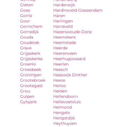
Gieten
Harderwijk
Goes
Hardinxveld-Giessendam
Goirle
Haren
Goor
Harlingen
Gorinchem
Harreveld
Gorredijk
Hazerswoude-Dorp
Gouda
Heemskerk
Gouderak
Heemstede
Grave
Heerde
Grijpskerk
Heerenveen
Grijpskerke
Heerhugowaard
Groenlo
Heerlen
Groesbeek
Heesch
Groningen
Heeswijk Dinther
Grootebroek
Heeze
Grootegast
Heiloo
Grou
Helden
Gulpen
Hellendoorn
Gytsjerk
Hellevoetsluis
Helmond
Hengelo
Hengstdijk
Heythuysen