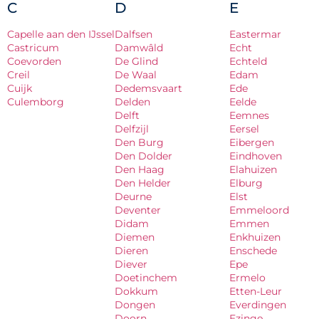
C
D
E
Capelle aan den IJssel
Dalfsen
Eastermar
Castricum
Damwâld
Echt
Coevorden
De Glind
Echteld
Creil
De Waal
Edam
Cuijk
Dedemsvaart
Ede
Culemborg
Delden
Eelde
Delft
Eemnes
Delfzijl
Eersel
Den Burg
Eibergen
Den Dolder
Eindhoven
Den Haag
Elahuizen
Den Helder
Elburg
Deurne
Elst
Deventer
Emmeloord
Didam
Emmen
Diemen
Enkhuizen
Dieren
Enschede
Diever
Epe
Doetinchem
Ermelo
Dokkum
Etten-Leur
Dongen
Everdingen
Doorn
Ezinge