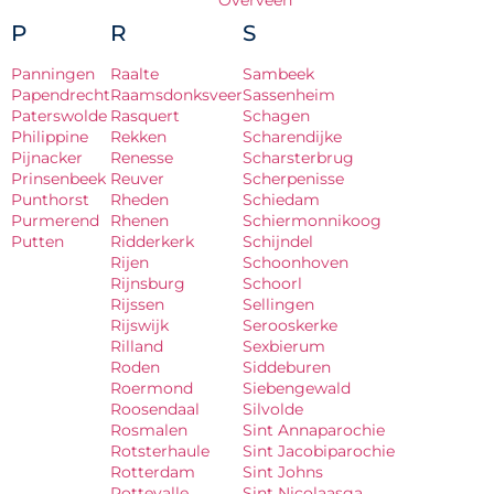
Overveen
P
R
S
Panningen
Raalte
Sambeek
Papendrecht
Raamsdonksveer
Sassenheim
Paterswolde
Rasquert
Schagen
Philippine
Rekken
Scharendijke
Pijnacker
Renesse
Scharsterbrug
Prinsenbeek
Reuver
Scherpenisse
Punthorst
Rheden
Schiedam
Purmerend
Rhenen
Schiermonnikoog
Putten
Ridderkerk
Schijndel
Rijen
Schoonhoven
Rijnsburg
Schoorl
Rijssen
Sellingen
Rijswijk
Serooskerke
Rilland
Sexbierum
Roden
Siddeburen
Roermond
Siebengewald
Roosendaal
Silvolde
Rosmalen
Sint Annaparochie
Rotsterhaule
Sint Jacobiparochie
Rotterdam
Sint Johns
Rottevalle
Sint Nicolaasga