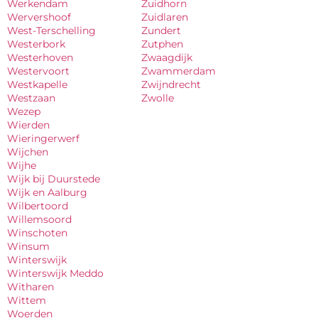
Werkendam
Zuidhorn
Wervershoof
Zuidlaren
West-Terschelling
Zundert
Westerbork
Zutphen
Westerhoven
Zwaagdijk
Westervoort
Zwammerdam
Westkapelle
Zwijndrecht
Westzaan
Zwolle
Wezep
Wierden
Wieringerwerf
Wijchen
Wijhe
Wijk bij Duurstede
Wijk en Aalburg
Wilbertoord
Willemsoord
Winschoten
Winsum
Winterswijk
Winterswijk Meddo
Witharen
Wittem
Woerden