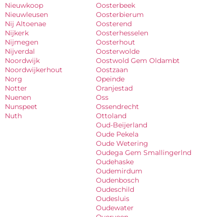
Nieuwkoop
Oosterbeek
Nieuwleusen
Oosterbierum
Nij Altoenae
Oosterend
Nijkerk
Oosterhesselen
Nijmegen
Oosterhout
Nijverdal
Oosterwolde
Noordwijk
Oostwold Gem Oldambt
Noordwijkerhout
Oostzaan
Norg
Opeinde
Notter
Oranjestad
Nuenen
Oss
Nunspeet
Ossendrecht
Nuth
Ottoland
Oud-Beijerland
Oude Pekela
Oude Wetering
Oudega Gem Smallingerlnd
Oudehaske
Oudemirdum
Oudenbosch
Oudeschild
Oudesluis
Oudewater