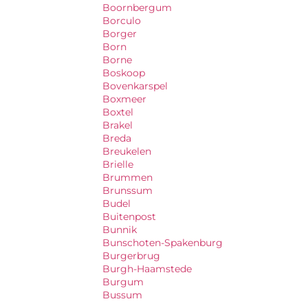
Boornbergum
Borculo
Borger
Born
Borne
Boskoop
Bovenkarspel
Boxmeer
Boxtel
Brakel
Breda
Breukelen
Brielle
Brummen
Brunssum
Budel
Buitenpost
Bunnik
Bunschoten-Spakenburg
Burgerbrug
Burgh-Haamstede
Burgum
Bussum