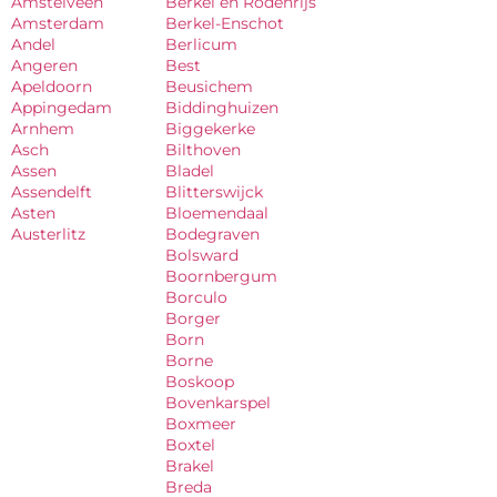
Amstelveen
Berkel en Rodenrijs
Amsterdam
Berkel-Enschot
Andel
Berlicum
Angeren
Best
Apeldoorn
Beusichem
Appingedam
Biddinghuizen
Arnhem
Biggekerke
Asch
Bilthoven
Assen
Bladel
Assendelft
Blitterswijck
Asten
Bloemendaal
Austerlitz
Bodegraven
Bolsward
Boornbergum
Borculo
Borger
Born
Borne
Boskoop
Bovenkarspel
Boxmeer
Boxtel
Brakel
Breda