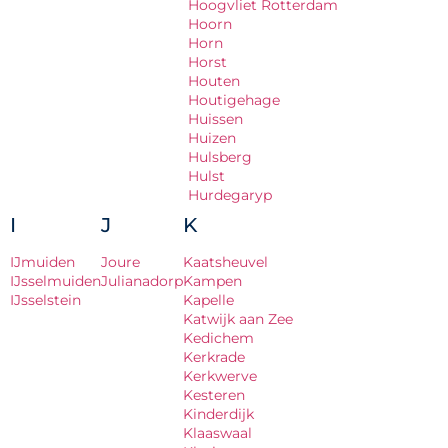
Hoogvliet Rotterdam
Hoorn
Horn
Horst
Houten
Houtigehage
Huissen
Huizen
Hulsberg
Hulst
Hurdegaryp
I
J
K
IJmuiden
Joure
Kaatsheuvel
IJsselmuiden
Julianadorp
Kampen
IJsselstein
Kapelle
Katwijk aan Zee
Kedichem
Kerkrade
Kerkwerve
Kesteren
Kinderdijk
Klaaswaal