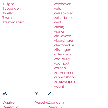
Tilligte
Veldhoven
Tubbergen
Velp
Twello
Velsen-Zuid
Tzum
Velserbroek
Tzummarum
Venlo
Venray
Vianen
Vinkeveen
Vlaardingen
Vlagtwedde
Vlissingen
Volendam
Voorburg
Voorhout
Vorden
Vriezenveen
Vroomshoop
Vrouwenpolder
Vught
W
Y
Z
Waalre
Yerseke
Zaandam
Waalwijk
Zaandijk