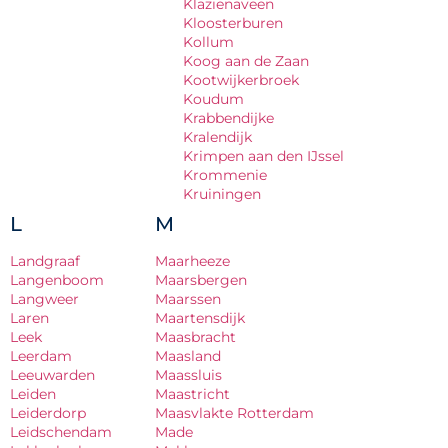
Klazienaveen
Kloosterburen
Kollum
Koog aan de Zaan
Kootwijkerbroek
Koudum
Krabbendijke
Kralendijk
Krimpen aan den IJssel
Krommenie
Kruiningen
L
M
Landgraaf
Maarheeze
Langenboom
Maarsbergen
Langweer
Maarssen
Laren
Maartensdijk
Leek
Maasbracht
Leerdam
Maasland
Leeuwarden
Maassluis
Leiden
Maastricht
Leiderdorp
Maasvlakte Rotterdam
Leidschendam
Made