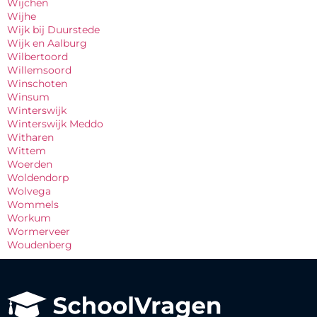
Wijchen
Wijhe
Wijk bij Duurstede
Wijk en Aalburg
Wilbertoord
Willemsoord
Winschoten
Winsum
Winterswijk
Winterswijk Meddo
Witharen
Wittem
Woerden
Woldendorp
Wolvega
Wommels
Workum
Wormerveer
Woudenberg