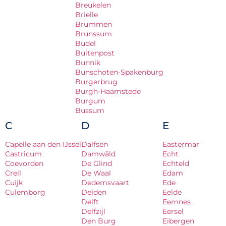
Breukelen
Brielle
Brummen
Brunssum
Budel
Buitenpost
Bunnik
Bunschoten-Spakenburg
Burgerbrug
Burgh-Haamstede
Burgum
Bussum
C
D
E
Capelle aan den IJssel
Dalfsen
Eastermar
Castricum
Damwâld
Echt
Coevorden
De Glind
Echteld
Creil
De Waal
Edam
Cuijk
Dedemsvaart
Ede
Culemborg
Delden
Eelde
Delft
Eemnes
Delfzijl
Eersel
Den Burg
Eibergen