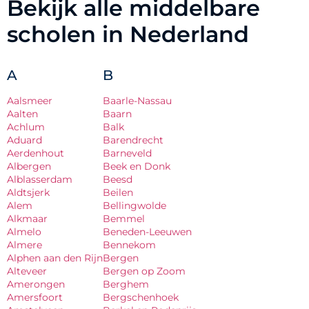
Bekijk alle middelbare
scholen in Nederland
A
B
Aalsmeer
Baarle-Nassau
Aalten
Baarn
Achlum
Balk
Aduard
Barendrecht
Aerdenhout
Barneveld
Albergen
Beek en Donk
Alblasserdam
Beesd
Aldtsjerk
Beilen
Alem
Bellingwolde
Alkmaar
Bemmel
Almelo
Beneden-Leeuwen
Almere
Bennekom
Alphen aan den Rijn
Bergen
Alteveer
Bergen op Zoom
Amerongen
Berghem
Amersfoort
Bergschenhoek