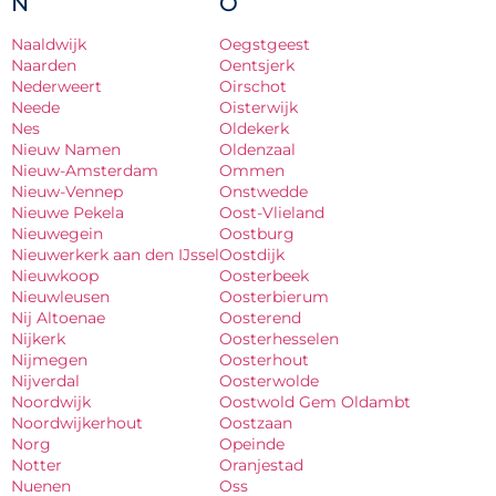
N
O
Naaldwijk
Oegstgeest
Naarden
Oentsjerk
Nederweert
Oirschot
Neede
Oisterwijk
Nes
Oldekerk
Nieuw Namen
Oldenzaal
Nieuw-Amsterdam
Ommen
Nieuw-Vennep
Onstwedde
Nieuwe Pekela
Oost-Vlieland
Nieuwegein
Oostburg
Nieuwerkerk aan den IJssel
Oostdijk
Nieuwkoop
Oosterbeek
Nieuwleusen
Oosterbierum
Nij Altoenae
Oosterend
Nijkerk
Oosterhesselen
Nijmegen
Oosterhout
Nijverdal
Oosterwolde
Noordwijk
Oostwold Gem Oldambt
Noordwijkerhout
Oostzaan
Norg
Opeinde
Notter
Oranjestad
Nuenen
Oss