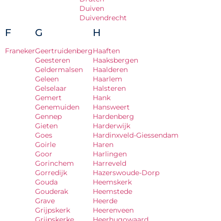
Duiven
Duivendrecht
F
G
H
Franeker
Geertruidenberg
Haaften
Geesteren
Haaksbergen
Geldermalsen
Haalderen
Geleen
Haarlem
Gelselaar
Halsteren
Gemert
Hank
Genemuiden
Hansweert
Gennep
Hardenberg
Gieten
Harderwijk
Goes
Hardinxveld-Giessendam
Goirle
Haren
Goor
Harlingen
Gorinchem
Harreveld
Gorredijk
Hazerswoude-Dorp
Gouda
Heemskerk
Gouderak
Heemstede
Grave
Heerde
Grijpskerk
Heerenveen
Grijpskerke
Heerhugowaard