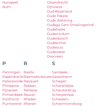
Nunspeet
Ossendrecht
Nuth
Ottoland
Oud-Beijerland
Oude Pekela
Oude Wetering
Oudega Gem Smallingerlnd
Oudehaske
Oudemirdum
Oudenbosch
Oudeschild
Oudesluis
Oudewater
Overveen
P
R
S
Panningen
Raalte
Sambeek
Papendrecht
Raamsdonksveer
Sassenheim
Paterswolde
Rasquert
Schagen
Philippine
Rekken
Scharendijke
Pijnacker
Renesse
Scharsterbrug
Prinsenbeek
Reuver
Scherpenisse
Punthorst
Rheden
Schiedam
Purmerend
Rhenen
Schiermonnikoog