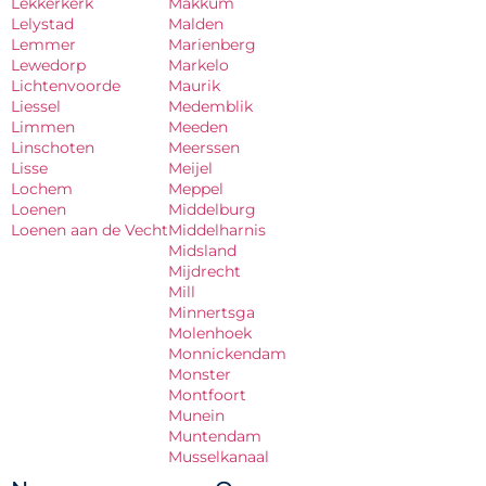
Lekkerkerk
Makkum
Lelystad
Malden
Lemmer
Marienberg
Lewedorp
Markelo
Lichtenvoorde
Maurik
Liessel
Medemblik
Limmen
Meeden
Linschoten
Meerssen
Lisse
Meijel
Lochem
Meppel
Loenen
Middelburg
Loenen aan de Vecht
Middelharnis
Midsland
Mijdrecht
Mill
Minnertsga
Molenhoek
Monnickendam
Monster
Montfoort
Munein
Muntendam
Musselkanaal