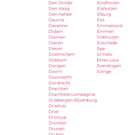
Den Dolder
Eindhoven
Den Haag
Elahuizen
Den Helder
Elburg
Deurne
Elst
Deventer
Emmeloord
Didam
Emmen
Diemen
Enkhuizen
Dieren
Enschede
Diever
Epe
Doetinchem
Ermelo
Dokkum
Etten-Leur
Dongen
Everdingen
Doorn
Ezinge
Doorwerth
Dordrecht
Drachten
Drachtstercompagnie
Driebergen-Rijsenburg
Driehuis
Driel
Dronryp
Dronten
Drunen
Druten