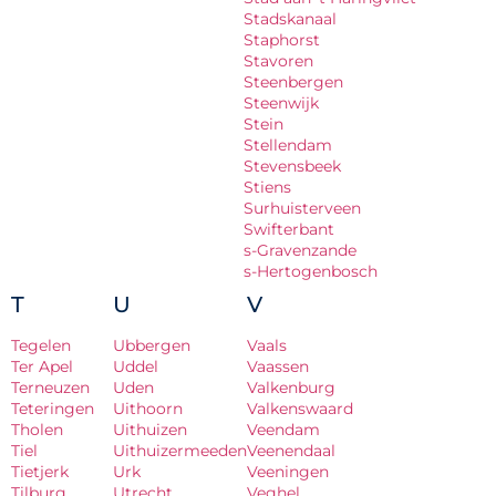
Stadskanaal
Staphorst
Stavoren
Steenbergen
Steenwijk
Stein
Stellendam
Stevensbeek
Stiens
Surhuisterveen
Swifterbant
s-Gravenzande
s-Hertogenbosch
T
U
V
Tegelen
Ubbergen
Vaals
Ter Apel
Uddel
Vaassen
Terneuzen
Uden
Valkenburg
Teteringen
Uithoorn
Valkenswaard
Tholen
Uithuizen
Veendam
Tiel
Uithuizermeeden
Veenendaal
Tietjerk
Urk
Veeningen
Tilburg
Utrecht
Veghel