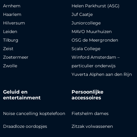
Arnhem
Helen Parkhurst (ASG)
Haarlem
Juf Caatje
Hilversum
Juniorcollege
Leiden
MAVO Muurhuizen
Tilburg
OSG de Meergronden
Zeist
Scala College
Zoetermeer
Winford Amsterdam –
Zwolle
particulier onderwijs
Yuverta Alphen aan den Rijn
Geluid en
Persoonlijke
entertainment
accessoires
Noise cancelling koptelefoon
Fietshelm dames
Draadloze oordopjes
Zitzak volwassenen