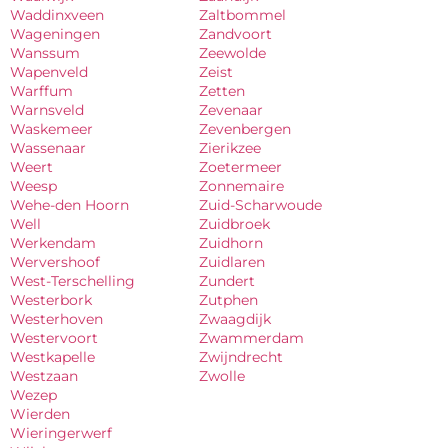
Waddinxveen
Zaltbommel
Wageningen
Zandvoort
Wanssum
Zeewolde
Wapenveld
Zeist
Warffum
Zetten
Warnsveld
Zevenaar
Waskemeer
Zevenbergen
Wassenaar
Zierikzee
Weert
Zoetermeer
Weesp
Zonnemaire
Wehe-den Hoorn
Zuid-Scharwoude
Well
Zuidbroek
Werkendam
Zuidhorn
Wervershoof
Zuidlaren
West-Terschelling
Zundert
Westerbork
Zutphen
Westerhoven
Zwaagdijk
Westervoort
Zwammerdam
Westkapelle
Zwijndrecht
Westzaan
Zwolle
Wezep
Wierden
Wieringerwerf