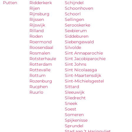
Putten
Ridderkerk
Schijndel
Rijen
Schoonhoven
Rijnsburg
Schoorl
Rijssen
Sellingen
Rijswijk
Serooskerke
Rilland
Sexbierum
Roden
Siddeburen
Roermond
Siebengewald
Roosendaal
Silvolde
Rosmalen
Sint Annaparochie
Rotsterhaule
Sint Jacobiparochie
Rotterdam
Sint Johns
Rottevalle
Sint Nicolaasga
Rottum
Sint-Maartensdijk
Rozenburg
Sint-Michielsgestel
Rucphen
Sittard
Ruurlo
Sleeuwijk
Sliedrecht
Sneek
Soest
Someren
Spijkenisse
Sprundel
Stad aan ’t Haringvliet