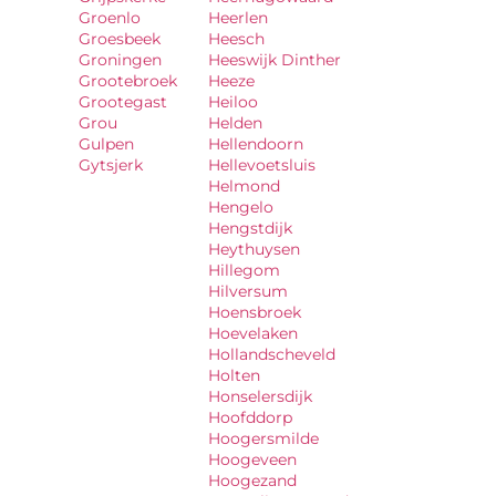
Groenlo
Heerlen
Groesbeek
Heesch
Groningen
Heeswijk Dinther
Grootebroek
Heeze
Grootegast
Heiloo
Grou
Helden
Gulpen
Hellendoorn
Gytsjerk
Hellevoetsluis
Helmond
Hengelo
Hengstdijk
Heythuysen
Hillegom
Hilversum
Hoensbroek
Hoevelaken
Hollandscheveld
Holten
Honselersdijk
Hoofddorp
Hoogersmilde
Hoogeveen
Hoogezand