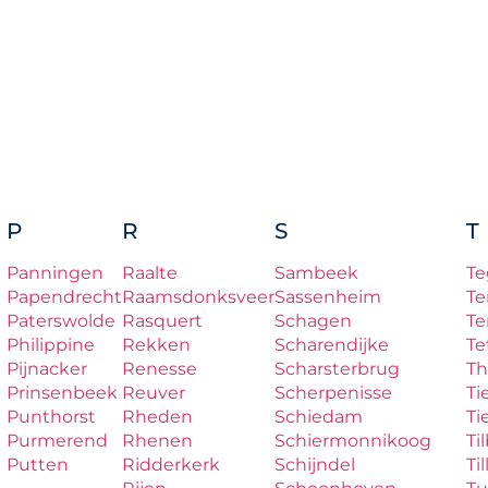
P
R
S
T
Panningen
Raalte
Sambeek
Te
Papendrecht
Raamsdonksveer
Sassenheim
Te
Paterswolde
Rasquert
Schagen
Te
Philippine
Rekken
Scharendijke
Te
Pijnacker
Renesse
Scharsterbrug
Th
Prinsenbeek
Reuver
Scherpenisse
Ti
Punthorst
Rheden
Schiedam
Ti
Purmerend
Rhenen
Schiermonnikoog
Ti
Putten
Ridderkerk
Schijndel
Til