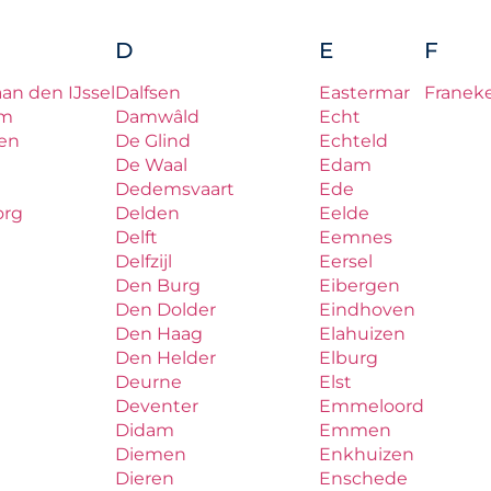
D
E
F
aan den IJssel
Dalfsen
Eastermar
Franek
um
Damwâld
Echt
en
De Glind
Echteld
De Waal
Edam
Dedemsvaart
Ede
org
Delden
Eelde
Delft
Eemnes
Delfzijl
Eersel
Den Burg
Eibergen
Den Dolder
Eindhoven
Den Haag
Elahuizen
Den Helder
Elburg
Deurne
Elst
Deventer
Emmeloord
Didam
Emmen
Diemen
Enkhuizen
Dieren
Enschede