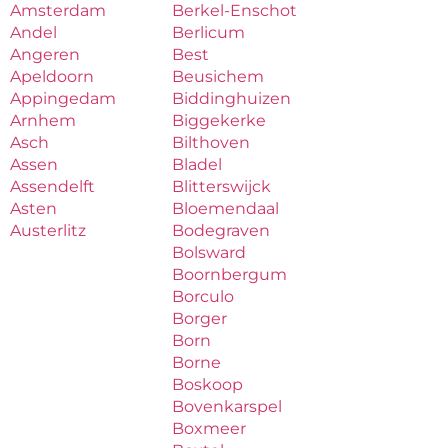
Amsterdam
Berkel-Enschot
Andel
Berlicum
Angeren
Best
Apeldoorn
Beusichem
Appingedam
Biddinghuizen
Arnhem
Biggekerke
Asch
Bilthoven
Assen
Bladel
Assendelft
Blitterswijck
Asten
Bloemendaal
Austerlitz
Bodegraven
Bolsward
Boornbergum
Borculo
Borger
Born
Borne
Boskoop
Bovenkarspel
Boxmeer