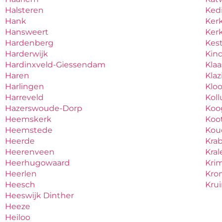
Halsteren
Ked
Hank
Ker
Hansweert
Ker
Hardenberg
Kes
Harderwijk
Kind
Hardinxveld-Giessendam
Kla
Haren
Kla
Harlingen
Klo
Harreveld
Kol
Hazerswoude-Dorp
Koo
Heemskerk
Koo
Heemstede
Ko
Heerde
Kra
Heerenveen
Kral
Heerhugowaard
Krim
Heerlen
Kro
Heesch
Kru
Heeswijk Dinther
Heeze
Heiloo