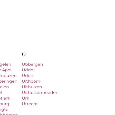
U
gelen
Ubbergen
r Apel
Uddel
rneuzen
Uden
teringen
Uithoorn
olen
Uithuizen
el
Uithuizermeeden
etjerk
Urk
lburg
Utrecht
ligte