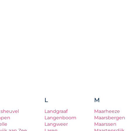
L
M
tsheuvel
Landgraaf
Maarheeze
mpen
Langenboom
Maarsbergen
lle
Langweer
Maarssen
ijk aan Zee
Laren
Maartensdijk