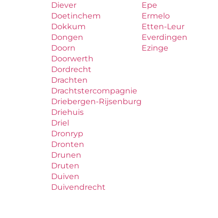
Diever
Epe
Doetinchem
Ermelo
Dokkum
Etten-Leur
Dongen
Everdingen
Doorn
Ezinge
Doorwerth
Dordrecht
Drachten
Drachtstercompagnie
Driebergen-Rijsenburg
Driehuis
Driel
Dronryp
Dronten
Drunen
Druten
Duiven
Duivendrecht