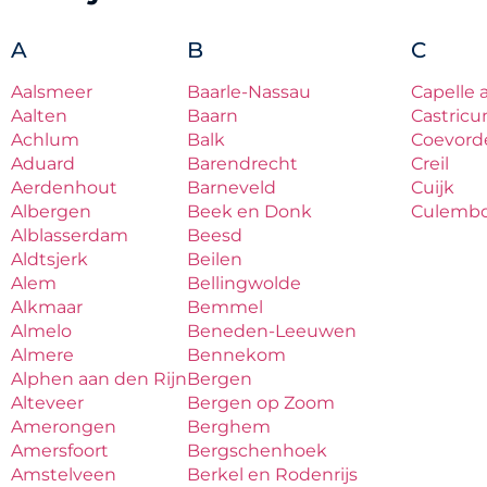
A
B
C
Aalsmeer
Baarle-Nassau
Capelle 
Aalten
Baarn
Castric
Achlum
Balk
Coevord
Aduard
Barendrecht
Creil
Aerdenhout
Barneveld
Cuijk
Albergen
Beek en Donk
Culemb
Alblasserdam
Beesd
Aldtsjerk
Beilen
Alem
Bellingwolde
Alkmaar
Bemmel
Almelo
Beneden-Leeuwen
Almere
Bennekom
Alphen aan den Rijn
Bergen
Alteveer
Bergen op Zoom
Amerongen
Berghem
Amersfoort
Bergschenhoek
Amstelveen
Berkel en Rodenrijs