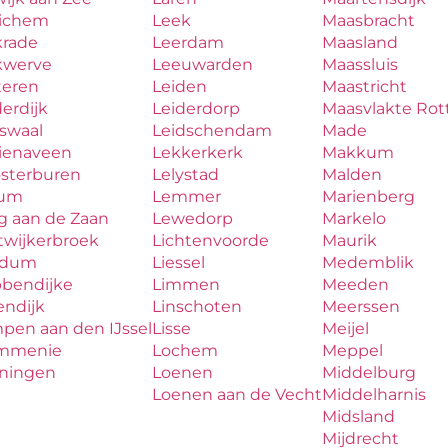
ichem
Leek
Maasbracht
krade
Leerdam
Maasland
kwerve
Leeuwarden
Maassluis
teren
Leiden
Maastricht
erdijk
Leiderdorp
Maasvlakte Ro
aswaal
Leidschendam
Made
zienaveen
Lekkerkerk
Makkum
osterburen
Lelystad
Malden
lum
Lemmer
Marienberg
g aan de Zaan
Lewedorp
Markelo
twijkerbroek
Lichtenvoorde
Maurik
udum
Liessel
Medemblik
bbendijke
Limmen
Meeden
endijk
Linschoten
Meerssen
pen aan den IJssel
Lisse
Meijel
mmenie
Lochem
Meppel
iningen
Loenen
Middelburg
Loenen aan de Vecht
Middelharnis
Midsland
Mijdrecht