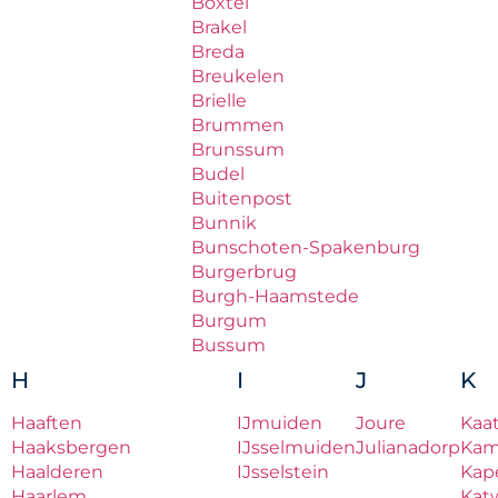
Boxtel
Brakel
Breda
Breukelen
Brielle
Brummen
Brunssum
Budel
Buitenpost
Bunnik
Bunschoten-Spakenburg
Burgerbrug
Burgh-Haamstede
Burgum
Bussum
H
I
J
K
Haaften
IJmuiden
Joure
Kaa
Haaksbergen
IJsselmuiden
Julianadorp
Ka
Haalderen
IJsselstein
Kape
Haarlem
Katw