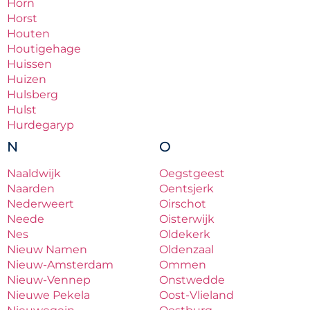
Horn
Horst
Houten
Houtigehage
Huissen
Huizen
Hulsberg
Hulst
Hurdegaryp
N
O
Naaldwijk
Oegstgeest
Naarden
Oentsjerk
Nederweert
Oirschot
Neede
Oisterwijk
Nes
Oldekerk
Nieuw Namen
Oldenzaal
Nieuw-Amsterdam
Ommen
Nieuw-Vennep
Onstwedde
Nieuwe Pekela
Oost-Vlieland