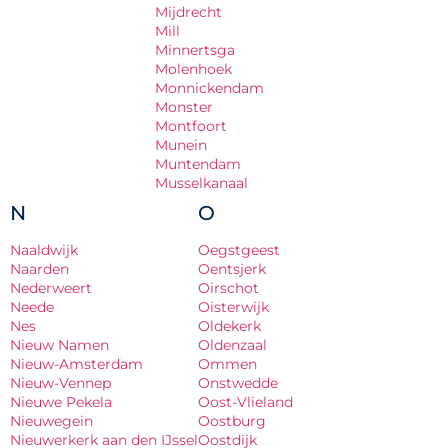
Mijdrecht
Mill
Minnertsga
Molenhoek
Monnickendam
Monster
Montfoort
Munein
Muntendam
Musselkanaal
N
O
Naaldwijk
Oegstgeest
Naarden
Oentsjerk
Nederweert
Oirschot
Neede
Oisterwijk
Nes
Oldekerk
Nieuw Namen
Oldenzaal
Nieuw-Amsterdam
Ommen
Nieuw-Vennep
Onstwedde
Nieuwe Pekela
Oost-Vlieland
Nieuwegein
Oostburg
Nieuwerkerk aan den IJssel
Oostdijk