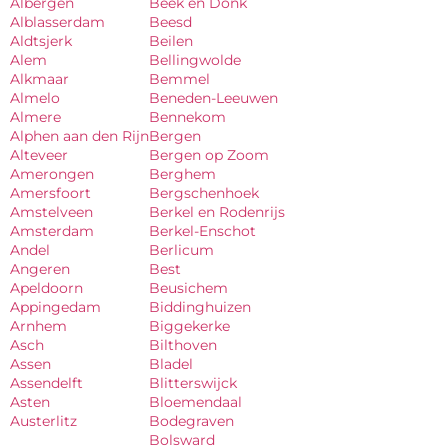
Albergen
Beek en Donk
Alblasserdam
Beesd
Aldtsjerk
Beilen
Alem
Bellingwolde
Alkmaar
Bemmel
Almelo
Beneden-Leeuwen
Almere
Bennekom
Alphen aan den Rijn
Bergen
Alteveer
Bergen op Zoom
Amerongen
Berghem
Amersfoort
Bergschenhoek
Amstelveen
Berkel en Rodenrijs
Amsterdam
Berkel-Enschot
Andel
Berlicum
Angeren
Best
Apeldoorn
Beusichem
Appingedam
Biddinghuizen
Arnhem
Biggekerke
Asch
Bilthoven
Assen
Bladel
Assendelft
Blitterswijck
Asten
Bloemendaal
Austerlitz
Bodegraven
Bolsward