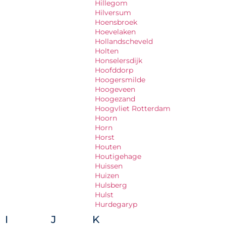
Hillegom
Hilversum
Hoensbroek
Hoevelaken
Hollandscheveld
Holten
Honselersdijk
Hoofddorp
Hoogersmilde
Hoogeveen
Hoogezand
Hoogvliet Rotterdam
Hoorn
Horn
Horst
Houten
Houtigehage
Huissen
Huizen
Hulsberg
Hulst
Hurdegaryp
I
J
K