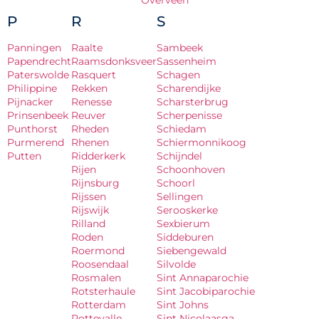
Overveen
P
R
S
Panningen
Raalte
Sambeek
Papendrecht
Raamsdonksveer
Sassenheim
Paterswolde
Rasquert
Schagen
Philippine
Rekken
Scharendijke
Pijnacker
Renesse
Scharsterbrug
Prinsenbeek
Reuver
Scherpenisse
Punthorst
Rheden
Schiedam
Purmerend
Rhenen
Schiermonnikoog
Putten
Ridderkerk
Schijndel
Rijen
Schoonhoven
Rijnsburg
Schoorl
Rijssen
Sellingen
Rijswijk
Serooskerke
Rilland
Sexbierum
Roden
Siddeburen
Roermond
Siebengewald
Roosendaal
Silvolde
Rosmalen
Sint Annaparochie
Rotsterhaule
Sint Jacobiparochie
Rotterdam
Sint Johns
Rottevalle
Sint Nicolaasga