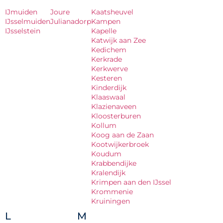
IJmuiden
Joure
Kaatsheuvel
IJsselmuiden
Julianadorp
Kampen
IJsselstein
Kapelle
Katwijk aan Zee
Kedichem
Kerkrade
Kerkwerve
Kesteren
Kinderdijk
Klaaswaal
Klazienaveen
Kloosterburen
Kollum
Koog aan de Zaan
Kootwijkerbroek
Koudum
Krabbendijke
Kralendijk
Krimpen aan den IJssel
Krommenie
Kruiningen
L
M