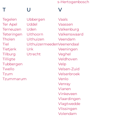
s-Hertogenbosch
T
U
V
Tegelen
Ubbergen
Vaals
Ter Apel
Uddel
Vaassen
Terneuzen
Uden
Valkenburg
Teteringen
Uithoorn
Valkenswaard
Tholen
Uithuizen
Veendam
Tiel
Uithuizermeeden
Veenendaal
Tietjerk
Urk
Veeningen
Tilburg
Utrecht
Veghel
Tilligte
Veldhoven
Tubbergen
Velp
Twello
Velsen-Zuid
Tzum
Velserbroek
Tzummarum
Venlo
Venray
Vianen
Vinkeveen
Vlaardingen
Vlagtwedde
Vlissingen
Volendam