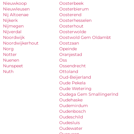
Nieuwkoop
Oosterbeek
Nieuwleusen
Oosterbierum
Nij Altoenae
Oosterend
Nijkerk
Oosterhesselen
Nijmegen
Oosterhout
Nijverdal
Oosterwolde
Noordwijk
Oostwold Gem Oldambt
Noordwijkerhout
Oostzaan
Norg
Opeinde
Notter
Oranjestad
Nuenen
Oss
Nunspeet
Ossendrecht
Nuth
Ottoland
Oud-Beijerland
Oude Pekela
Oude Wetering
Oudega Gem Smallingerlnd
Oudehaske
Oudemirdum
Oudenbosch
Oudeschild
Oudesluis
Oudewater