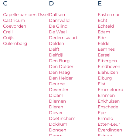
C
D
E
Capelle aan den IJssel
Dalfsen
Eastermar
Castricum
Damwâld
Echt
Coevorden
De Glind
Echteld
Creil
De Waal
Edam
Cuijk
Dedemsvaart
Ede
Culemborg
Delden
Eelde
Delft
Eemnes
Delfzijl
Eersel
Den Burg
Eibergen
Den Dolder
Eindhoven
Den Haag
Elahuizen
Den Helder
Elburg
Deurne
Elst
Deventer
Emmeloord
Didam
Emmen
Diemen
Enkhuizen
Dieren
Enschede
Diever
Epe
Doetinchem
Ermelo
Dokkum
Etten-Leur
Dongen
Everdingen
Doorn
Ezinge