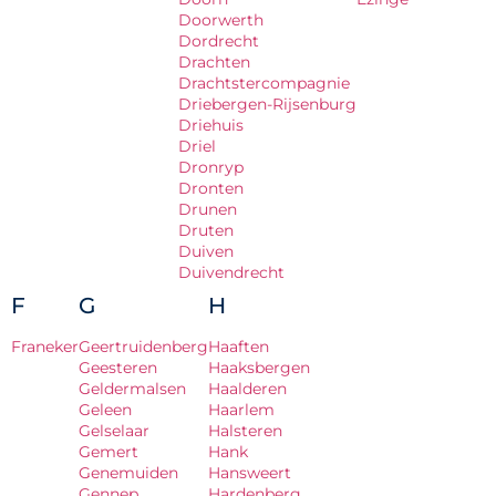
Doorwerth
Dordrecht
Drachten
Drachtstercompagnie
Driebergen-Rijsenburg
Driehuis
Driel
Dronryp
Dronten
Drunen
Druten
Duiven
Duivendrecht
F
G
H
Franeker
Geertruidenberg
Haaften
Geesteren
Haaksbergen
Geldermalsen
Haalderen
Geleen
Haarlem
Gelselaar
Halsteren
Gemert
Hank
Genemuiden
Hansweert
Gennep
Hardenberg