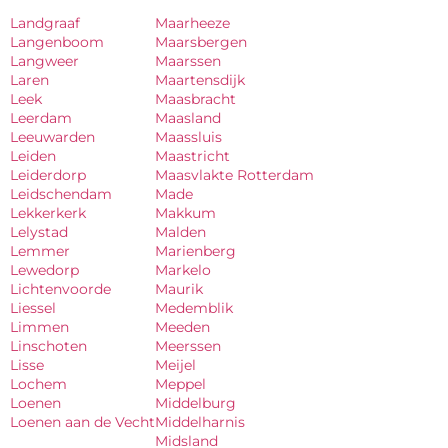
Landgraaf
Maarheeze
Langenboom
Maarsbergen
Langweer
Maarssen
Laren
Maartensdijk
Leek
Maasbracht
Leerdam
Maasland
Leeuwarden
Maassluis
Leiden
Maastricht
Leiderdorp
Maasvlakte Rotterdam
Leidschendam
Made
Lekkerkerk
Makkum
Lelystad
Malden
Lemmer
Marienberg
Lewedorp
Markelo
Lichtenvoorde
Maurik
Liessel
Medemblik
Limmen
Meeden
Linschoten
Meerssen
Lisse
Meijel
Lochem
Meppel
Loenen
Middelburg
Loenen aan de Vecht
Middelharnis
Midsland