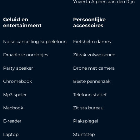
Yuverta Alphen aan den Rijn
Geluid en
Persoonlijke
entertainment
accessoires
Noise cancelling koptelefoon
Fietshelm dames
Draadloze oordopjes
Zitzak volwassenen
Party speaker
Drone met camera
Chromebook
Beste pennenzak
Mp3 speler
Telefoon statief
Macbook
Zit sta bureau
E-reader
Plakspiegel
Laptop
Stuntstep