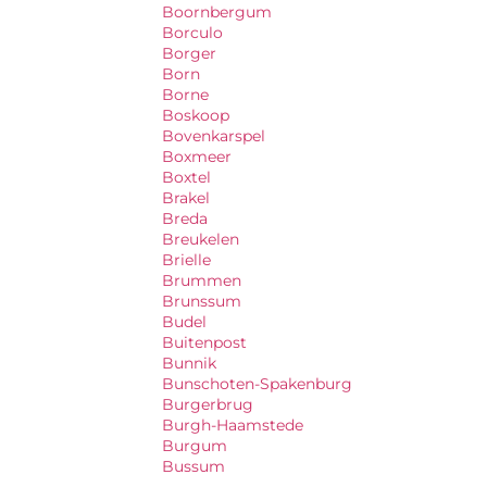
Boornbergum
Borculo
Borger
Born
Borne
Boskoop
Bovenkarspel
Boxmeer
Boxtel
Brakel
Breda
Breukelen
Brielle
Brummen
Brunssum
Budel
Buitenpost
Bunnik
Bunschoten-Spakenburg
Burgerbrug
Burgh-Haamstede
Burgum
Bussum