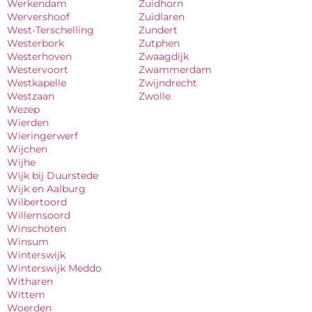
Werkendam
Zuidhorn
Wervershoof
Zuidlaren
West-Terschelling
Zundert
Westerbork
Zutphen
Westerhoven
Zwaagdijk
Westervoort
Zwammerdam
Westkapelle
Zwijndrecht
Westzaan
Zwolle
Wezep
Wierden
Wieringerwerf
Wijchen
Wijhe
Wijk bij Duurstede
Wijk en Aalburg
Wilbertoord
Willemsoord
Winschoten
Winsum
Winterswijk
Winterswijk Meddo
Witharen
Wittem
Woerden