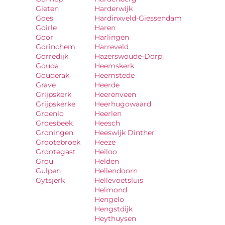
Gieten
Harderwijk
Goes
Hardinxveld-Giessendam
Goirle
Haren
Goor
Harlingen
Gorinchem
Harreveld
Gorredijk
Hazerswoude-Dorp
Gouda
Heemskerk
Gouderak
Heemstede
Grave
Heerde
Grijpskerk
Heerenveen
Grijpskerke
Heerhugowaard
Groenlo
Heerlen
Groesbeek
Heesch
Groningen
Heeswijk Dinther
Grootebroek
Heeze
Grootegast
Heiloo
Grou
Helden
Gulpen
Hellendoorn
Gytsjerk
Hellevoetsluis
Helmond
Hengelo
Hengstdijk
Heythuysen