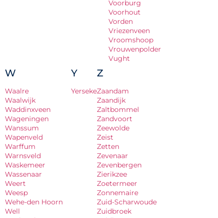
Voorburg
Voorhout
Vorden
Vriezenveen
Vroomshoop
Vrouwenpolder
Vught
W
Y
Z
Waalre
Yerseke
Zaandam
Waalwijk
Zaandijk
Waddinxveen
Zaltbommel
Wageningen
Zandvoort
Wanssum
Zeewolde
Wapenveld
Zeist
Warffum
Zetten
Warnsveld
Zevenaar
Waskemeer
Zevenbergen
Wassenaar
Zierikzee
Weert
Zoetermeer
Weesp
Zonnemaire
Wehe-den Hoorn
Zuid-Scharwoude
Well
Zuidbroek