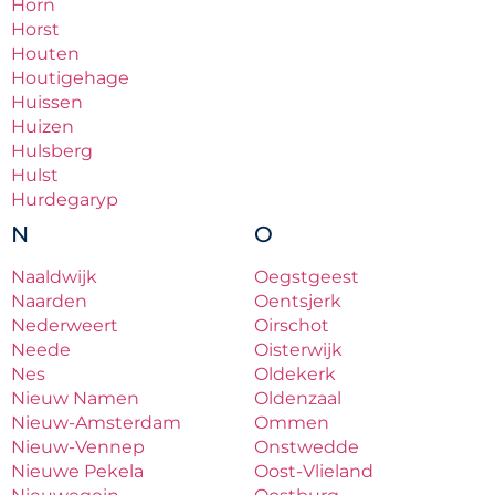
Horn
Horst
Houten
Houtigehage
Huissen
Huizen
Hulsberg
Hulst
Hurdegaryp
N
O
Naaldwijk
Oegstgeest
Naarden
Oentsjerk
Nederweert
Oirschot
Neede
Oisterwijk
Nes
Oldekerk
Nieuw Namen
Oldenzaal
Nieuw-Amsterdam
Ommen
Nieuw-Vennep
Onstwedde
Nieuwe Pekela
Oost-Vlieland