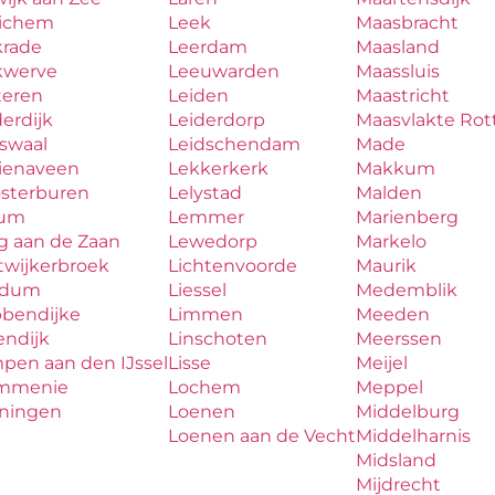
ichem
Leek
Maasbracht
krade
Leerdam
Maasland
kwerve
Leeuwarden
Maassluis
teren
Leiden
Maastricht
erdijk
Leiderdorp
Maasvlakte Ro
aswaal
Leidschendam
Made
zienaveen
Lekkerkerk
Makkum
osterburen
Lelystad
Malden
lum
Lemmer
Marienberg
g aan de Zaan
Lewedorp
Markelo
twijkerbroek
Lichtenvoorde
Maurik
udum
Liessel
Medemblik
bbendijke
Limmen
Meeden
endijk
Linschoten
Meerssen
pen aan den IJssel
Lisse
Meijel
mmenie
Lochem
Meppel
iningen
Loenen
Middelburg
Loenen aan de Vecht
Middelharnis
Midsland
Mijdrecht