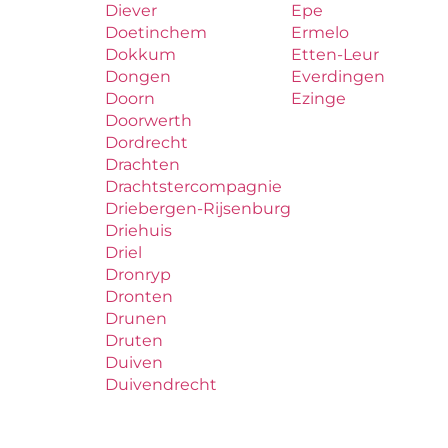
Diever
Epe
Doetinchem
Ermelo
Dokkum
Etten-Leur
Dongen
Everdingen
Doorn
Ezinge
Doorwerth
Dordrecht
Drachten
Drachtstercompagnie
Driebergen-Rijsenburg
Driehuis
Driel
Dronryp
Dronten
Drunen
Druten
Duiven
Duivendrecht