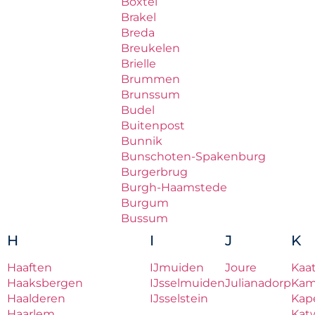
Boxtel
Brakel
Breda
Breukelen
Brielle
Brummen
Brunssum
Budel
Buitenpost
Bunnik
Bunschoten-Spakenburg
Burgerbrug
Burgh-Haamstede
Burgum
Bussum
H
I
J
K
Haaften
IJmuiden
Joure
Kaa
Haaksbergen
IJsselmuiden
Julianadorp
Ka
Haalderen
IJsselstein
Kape
Haarlem
Katw