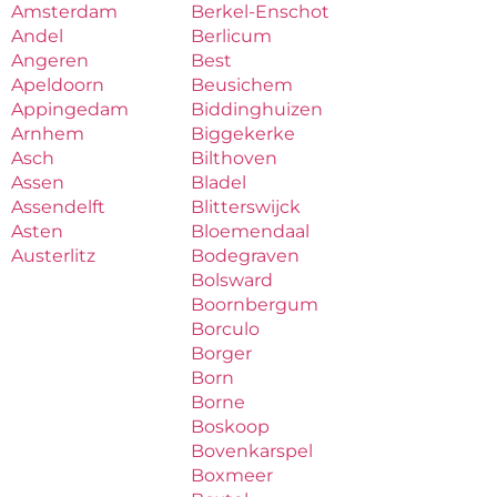
Amsterdam
Berkel-Enschot
Andel
Berlicum
Angeren
Best
Apeldoorn
Beusichem
Appingedam
Biddinghuizen
Arnhem
Biggekerke
Asch
Bilthoven
Assen
Bladel
Assendelft
Blitterswijck
Asten
Bloemendaal
Austerlitz
Bodegraven
Bolsward
Boornbergum
Borculo
Borger
Born
Borne
Boskoop
Bovenkarspel
Boxmeer