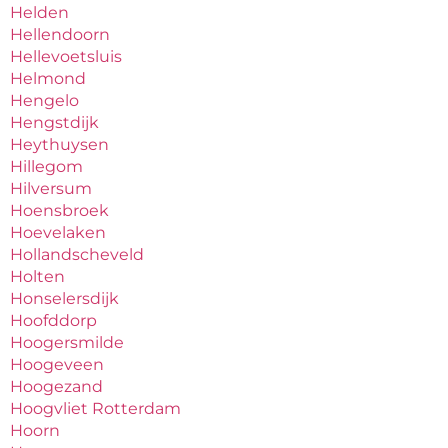
Helden
Hellendoorn
Hellevoetsluis
Helmond
Hengelo
Hengstdijk
Heythuysen
Hillegom
Hilversum
Hoensbroek
Hoevelaken
Hollandscheveld
Holten
Honselersdijk
Hoofddorp
Hoogersmilde
Hoogeveen
Hoogezand
Hoogvliet Rotterdam
Hoorn