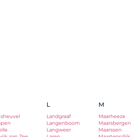
L
M
tsheuvel
Landgraaf
Maarheeze
mpen
Langenboom
Maarsbergen
lle
Langweer
Maarssen
ijk aan Zee
Laren
Maartensdijk