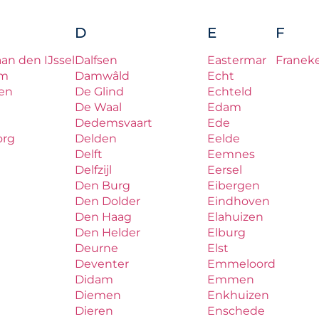
D
E
F
aan den IJssel
Dalfsen
Eastermar
Franek
um
Damwâld
Echt
en
De Glind
Echteld
De Waal
Edam
Dedemsvaart
Ede
org
Delden
Eelde
Delft
Eemnes
Delfzijl
Eersel
Den Burg
Eibergen
Den Dolder
Eindhoven
Den Haag
Elahuizen
Den Helder
Elburg
Deurne
Elst
Deventer
Emmeloord
Didam
Emmen
Diemen
Enkhuizen
Dieren
Enschede