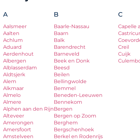
A
B
C
Aalsmeer
Baarle-Nassau
Capelle 
Aalten
Baarn
Castric
Achlum
Balk
Coevord
Aduard
Barendrecht
Creil
Aerdenhout
Barneveld
Cuijk
Albergen
Beek en Donk
Culemb
Alblasserdam
Beesd
Aldtsjerk
Beilen
Alem
Bellingwolde
Alkmaar
Bemmel
Almelo
Beneden-Leeuwen
Almere
Bennekom
Alphen aan den Rijn
Bergen
Alteveer
Bergen op Zoom
Amerongen
Berghem
Amersfoort
Bergschenhoek
Amstelveen
Berkel en Rodenrijs