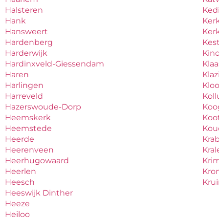
Halsteren
Ked
Hank
Ker
Hansweert
Ker
Hardenberg
Kes
Harderwijk
Kind
Hardinxveld-Giessendam
Kla
Haren
Kla
Harlingen
Klo
Harreveld
Kol
Hazerswoude-Dorp
Koo
Heemskerk
Koo
Heemstede
Ko
Heerde
Kra
Heerenveen
Kral
Heerhugowaard
Krim
Heerlen
Kro
Heesch
Kru
Heeswijk Dinther
Heeze
Heiloo