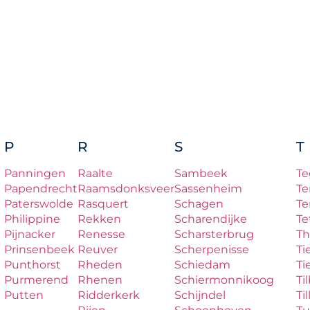
P
R
S
T
Panningen
Raalte
Sambeek
Te
Papendrecht
Raamsdonksveer
Sassenheim
Te
Paterswolde
Rasquert
Schagen
Te
Philippine
Rekken
Scharendijke
Te
Pijnacker
Renesse
Scharsterbrug
Th
Prinsenbeek
Reuver
Scherpenisse
Ti
Punthorst
Rheden
Schiedam
Ti
Purmerend
Rhenen
Schiermonnikoog
Ti
Putten
Ridderkerk
Schijndel
Til