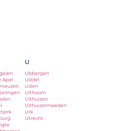
U
gelen
Ubbergen
r Apel
Uddel
rneuzen
Uden
teringen
Uithoorn
olen
Uithuizen
el
Uithuizermeeden
etjerk
Urk
lburg
Utrecht
ligte