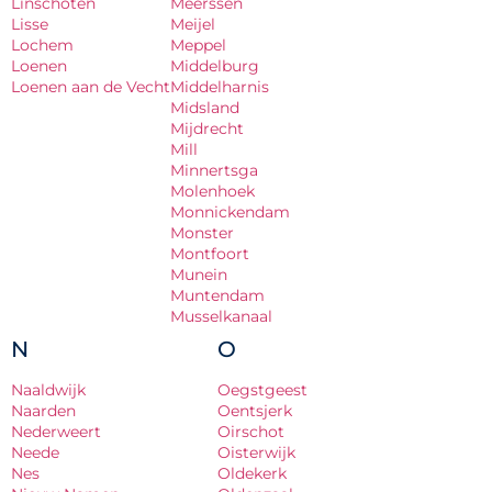
Linschoten
Meerssen
Lisse
Meijel
Lochem
Meppel
Loenen
Middelburg
Loenen aan de Vecht
Middelharnis
Midsland
Mijdrecht
Mill
Minnertsga
Molenhoek
Monnickendam
Monster
Montfoort
Munein
Muntendam
Musselkanaal
N
O
Naaldwijk
Oegstgeest
Naarden
Oentsjerk
Nederweert
Oirschot
Neede
Oisterwijk
Nes
Oldekerk