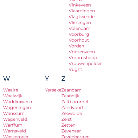
Vinkeveen
Vlaardingen
Vlagtwedde
Vlissingen
Volendam
Voorburg
Voorhout
Vorden
Vriezenveen
Vroomshoop
Vrouwenpolder
Vught
W
Y
Z
Waalre
Yerseke
Zaandam
Waalwijk
Zaandijk
Waddinxveen
Zaltbommel
Wageningen
Zandvoort
Wanssum
Zeewolde
Wapenveld
Zeist
Warffum
Zetten
Warnsveld
Zevenaar
Waskemeer
Zevenbergen