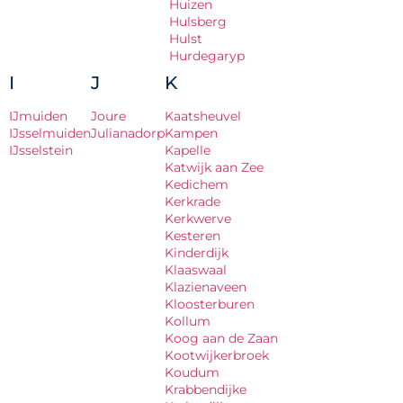
Huizen
Hulsberg
Hulst
Hurdegaryp
I
J
K
IJmuiden
Joure
Kaatsheuvel
IJsselmuiden
Julianadorp
Kampen
IJsselstein
Kapelle
Katwijk aan Zee
Kedichem
Kerkrade
Kerkwerve
Kesteren
Kinderdijk
Klaaswaal
Klazienaveen
Kloosterburen
Kollum
Koog aan de Zaan
Kootwijkerbroek
Koudum
Krabbendijke