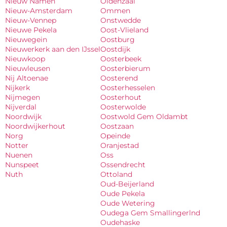
Nieuw Namen
Oldenzaal
Nieuw-Amsterdam
Ommen
Nieuw-Vennep
Onstwedde
Nieuwe Pekela
Oost-Vlieland
Nieuwegein
Oostburg
Nieuwerkerk aan den IJssel
Oostdijk
Nieuwkoop
Oosterbeek
Nieuwleusen
Oosterbierum
Nij Altoenae
Oosterend
Nijkerk
Oosterhesselen
Nijmegen
Oosterhout
Nijverdal
Oosterwolde
Noordwijk
Oostwold Gem Oldambt
Noordwijkerhout
Oostzaan
Norg
Opeinde
Notter
Oranjestad
Nuenen
Oss
Nunspeet
Ossendrecht
Nuth
Ottoland
Oud-Beijerland
Oude Pekela
Oude Wetering
Oudega Gem Smallingerlnd
Oudehaske