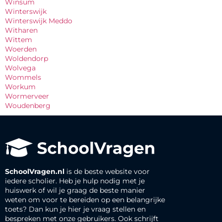
Winsum
Winterswijk
Winterswijk Meddo
Witharen
Wittem
Woerden
Woldendorp
Wolvega
Wommels
Workum
Wormerveer
Woudenberg
SchoolVragen.nl
is de beste website voor
iedere scholier. Heb je hulp nodig met je
huiswerk of wil je graag de beste manier
weten om voor te bereiden op een belangrijke
toets? Dan kun je hier je vraag stellen en
bespreken met onze gebruikers. Ook schrijft