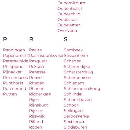
Oudemirdum
Oudenbosch
Oudeschild
Oudesluis
Oudewater
Overveen
P
R
S
Panningen
Raalte
Sambeek
Papendrecht
Raamsdonksveer
Sassenheim
Paterswolde
Rasquert
Schagen
Philippine
Rekken
Scharendijke
Pijnacker
Renesse
Scharsterbrug
Prinsenbeek
Reuver
Scherpenisse
Punthorst
Rheden
Schiedam
Purmerend
Rhenen
Schiermonnikoog
Putten
Ridderkerk
Schijndel
Rijen
Schoonhoven
Rijnsburg
Schoorl
Rijssen
Sellingen
Rijswijk
Serooskerke
Rilland
Sexbierum
Roden
Siddeburen