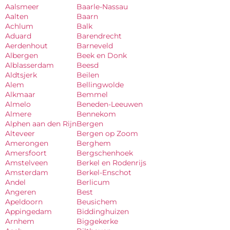
Aalsmeer
Baarle-Nassau
Aalten
Baarn
Achlum
Balk
Aduard
Barendrecht
Aerdenhout
Barneveld
Albergen
Beek en Donk
Alblasserdam
Beesd
Aldtsjerk
Beilen
Alem
Bellingwolde
Alkmaar
Bemmel
Almelo
Beneden-Leeuwen
Almere
Bennekom
Alphen aan den Rijn
Bergen
Alteveer
Bergen op Zoom
Amerongen
Berghem
Amersfoort
Bergschenhoek
Amstelveen
Berkel en Rodenrijs
Amsterdam
Berkel-Enschot
Andel
Berlicum
Angeren
Best
Apeldoorn
Beusichem
Appingedam
Biddinghuizen
Arnhem
Biggekerke