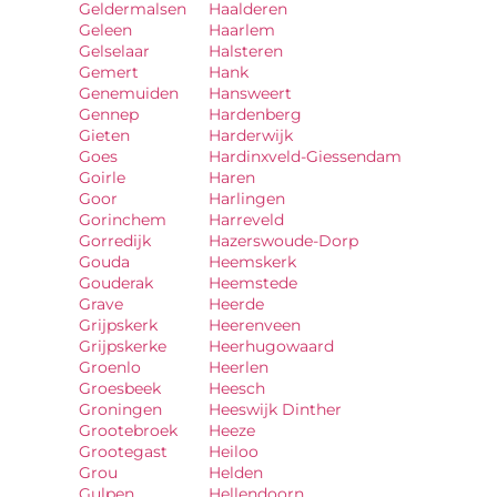
Geldermalsen
Haalderen
Geleen
Haarlem
Gelselaar
Halsteren
Gemert
Hank
Genemuiden
Hansweert
Gennep
Hardenberg
Gieten
Harderwijk
Goes
Hardinxveld-Giessendam
Goirle
Haren
Goor
Harlingen
Gorinchem
Harreveld
Gorredijk
Hazerswoude-Dorp
Gouda
Heemskerk
Gouderak
Heemstede
Grave
Heerde
Grijpskerk
Heerenveen
Grijpskerke
Heerhugowaard
Groenlo
Heerlen
Groesbeek
Heesch
Groningen
Heeswijk Dinther
Grootebroek
Heeze
Grootegast
Heiloo
Grou
Helden
Gulpen
Hellendoorn