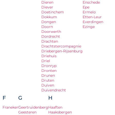
Dieren
Enschede
Diever
Epe
Doetinchem
Ermelo
Dokkum
Etten-Leur
Dongen
Everdingen
Doorn
Ezinge
Doorwerth
Dordrecht
Drachten
Drachtstercompagnie
Driebergen-Rijsenburg
Driehuis
Driel
Dronryp
Dronten
Drunen
Druten
Duiven
Duivendrecht
F
G
H
Franeker
Geertruidenberg
Haaften
Geesteren
Haaksbergen