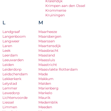
Kralendijk
Krimpen aan den IJssel
Krommenie
Kruiningen
L
M
Landgraaf
Maarheeze
Langenboom
Maarsbergen
Langweer
Maarssen
Laren
Maartensdijk
Leek
Maasbracht
Leerdam
Maasland
Leeuwarden
Maassluis
Leiden
Maastricht
Leiderdorp
Maasvlakte Rotterdam
Leidschendam
Made
Lekkerkerk
Makkum
Lelystad
Malden
Lemmer
Marienberg
Lewedorp
Markelo
Lichtenvoorde
Maurik
Liessel
Medemblik
Limmen
Meeden