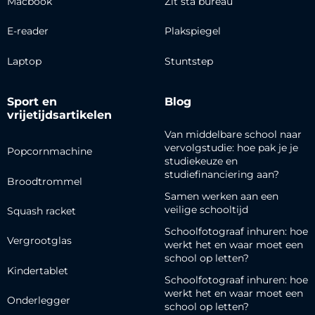
Macbook
Zit sta bureau
E-reader
Plakspiegel
Laptop
Stuntstep
Sport en
Blog
vrijetijdsartikelen
Van middelbare school naar
vervolgstudie: hoe pak je je
Popcornmachine
studiekeuze en
studiefinanciering aan?
Broodtrommel
Samen werken aan een
veilige schooltijd
Squash racket
Schoolfotograaf inhuren: hoe
Vergrootglas
werkt het en waar moet een
school op letten?
Kindertablet
Schoolfotograaf inhuren: hoe
werkt het en waar moet een
Onderlegger
school op letten?