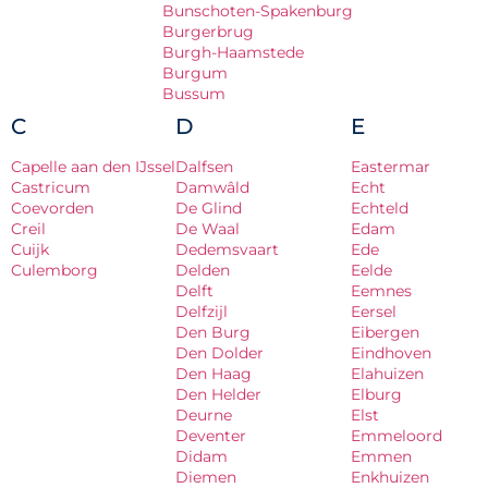
Bunschoten-Spakenburg
Burgerbrug
Burgh-Haamstede
Burgum
Bussum
C
D
E
Capelle aan den IJssel
Dalfsen
Eastermar
Castricum
Damwâld
Echt
Coevorden
De Glind
Echteld
Creil
De Waal
Edam
Cuijk
Dedemsvaart
Ede
Culemborg
Delden
Eelde
Delft
Eemnes
Delfzijl
Eersel
Den Burg
Eibergen
Den Dolder
Eindhoven
Den Haag
Elahuizen
Den Helder
Elburg
Deurne
Elst
Deventer
Emmeloord
Didam
Emmen
Diemen
Enkhuizen