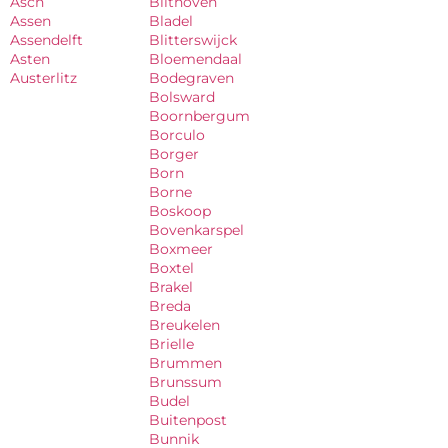
Asch
Bilthoven
Assen
Bladel
Assendelft
Blitterswijck
Asten
Bloemendaal
Austerlitz
Bodegraven
Bolsward
Boornbergum
Borculo
Borger
Born
Borne
Boskoop
Bovenkarspel
Boxmeer
Boxtel
Brakel
Breda
Breukelen
Brielle
Brummen
Brunssum
Budel
Buitenpost
Bunnik