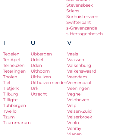
Stevensbeek
Stiens
Surhuisterveen
Swifterbant
s-Gravenzande
s-Hertogenbosch
T
U
V
Tegelen
Ubbergen
Vaals
Ter Apel
Uddel
Vaassen
Terneuzen
Uden
Valkenburg
Teteringen
Uithoorn
Valkenswaard
Tholen
Uithuizen
Veendam
Tiel
Uithuizermeeden
Veenendaal
Tietjerk
Urk
Veeningen
Tilburg
Utrecht
Veghel
Tilligte
Veldhoven
Tubbergen
Velp
Twello
Velsen-Zuid
Tzum
Velserbroek
Tzummarum
Venlo
Venray
Vianen