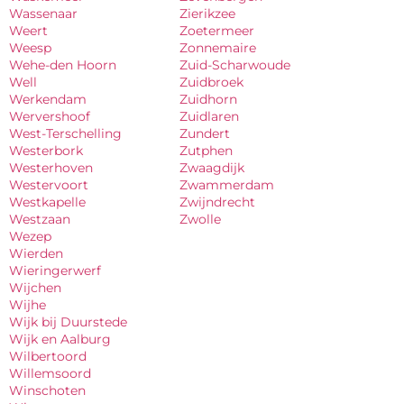
Wassenaar
Zierikzee
Weert
Zoetermeer
Weesp
Zonnemaire
Wehe-den Hoorn
Zuid-Scharwoude
Well
Zuidbroek
Werkendam
Zuidhorn
Wervershoof
Zuidlaren
West-Terschelling
Zundert
Westerbork
Zutphen
Westerhoven
Zwaagdijk
Westervoort
Zwammerdam
Westkapelle
Zwijndrecht
Westzaan
Zwolle
Wezep
Wierden
Wieringerwerf
Wijchen
Wijhe
Wijk bij Duurstede
Wijk en Aalburg
Wilbertoord
Willemsoord
Winschoten