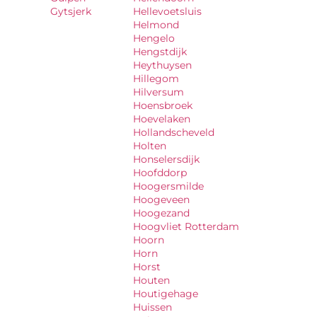
Gytsjerk
Hellevoetsluis
Helmond
Hengelo
Hengstdijk
Heythuysen
Hillegom
Hilversum
Hoensbroek
Hoevelaken
Hollandscheveld
Holten
Honselersdijk
Hoofddorp
Hoogersmilde
Hoogeveen
Hoogezand
Hoogvliet Rotterdam
Hoorn
Horn
Horst
Houten
Houtigehage
Huissen