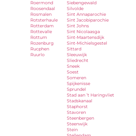
Roermond
Siebengewald
Roosendaal
Silvolde
Rosmalen
Sint Annaparochie
Rotsterhaule
Sint Jacobiparochie
Rotterdam
Sint Johns
Rottevalle
Sint Nicolaasga
Rottum
Sint-Maartensdijk
Rozenburg
Sint-Michielsgestel
Rucphen
Sittard
Ruurlo
Sleeuwijk
Sliedrecht
Sneek
Soest
Someren
Spijkenisse
Sprundel
Stad aan ’t Haringvliet
Stadskanaal
Staphorst
Stavoren
Steenbergen
Steenwijk
Stein
Stellendam