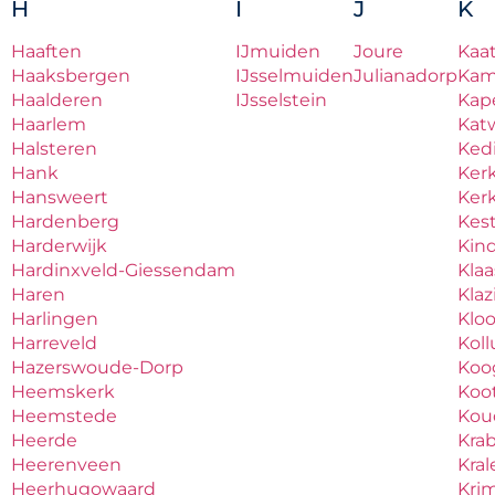
H
I
J
K
Haaften
IJmuiden
Joure
Kaa
Haaksbergen
IJsselmuiden
Julianadorp
Ka
Haalderen
IJsselstein
Kape
Haarlem
Katw
Halsteren
Ked
Hank
Ker
Hansweert
Ker
Hardenberg
Kes
Harderwijk
Kind
Hardinxveld-Giessendam
Kla
Haren
Kla
Harlingen
Klo
Harreveld
Kol
Hazerswoude-Dorp
Koo
Heemskerk
Koo
Heemstede
Ko
Heerde
Kra
Heerenveen
Kral
Heerhugowaard
Krim