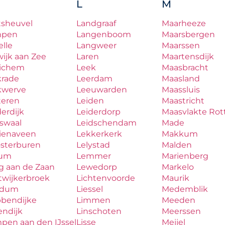
L
M
tsheuvel
Landgraaf
Maarheeze
mpen
Langenboom
Maarsbergen
lle
Langweer
Maarssen
ijk aan Zee
Laren
Maartensdijk
ichem
Leek
Maasbracht
krade
Leerdam
Maasland
kwerve
Leeuwarden
Maassluis
teren
Leiden
Maastricht
erdijk
Leiderdorp
Maasvlakte Ro
aswaal
Leidschendam
Made
zienaveen
Lekkerkerk
Makkum
osterburen
Lelystad
Malden
lum
Lemmer
Marienberg
g aan de Zaan
Lewedorp
Markelo
twijkerbroek
Lichtenvoorde
Maurik
udum
Liessel
Medemblik
bbendijke
Limmen
Meeden
endijk
Linschoten
Meerssen
pen aan den IJssel
Lisse
Meijel