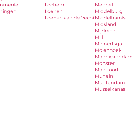
mmenie
Lochem
Meppel
iningen
Loenen
Middelburg
Loenen aan de Vecht
Middelharnis
Midsland
Mijdrecht
Mill
Minnertsga
Molenhoek
Monnickenda
Monster
Montfoort
Munein
Muntendam
Musselkanaal