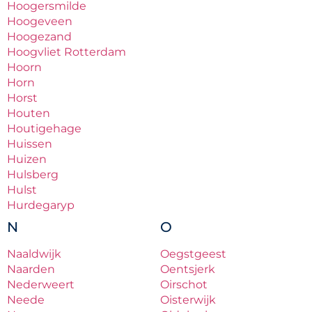
Hoogersmilde
Hoogeveen
Hoogezand
Hoogvliet Rotterdam
Hoorn
Horn
Horst
Houten
Houtigehage
Huissen
Huizen
Hulsberg
Hulst
Hurdegaryp
N
O
Naaldwijk
Oegstgeest
Naarden
Oentsjerk
Nederweert
Oirschot
Neede
Oisterwijk