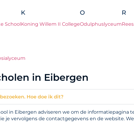
K
O
R
e School
Koning Willem II College
Odulphuslyceum
Rees
esialyceum
holen in Eibergen
 bezoeken. Hoe doe ik dit?
l in Eibergen adviseren we om de informatiepagina te 
zie je vervolgens de contactgegevens en de website. We