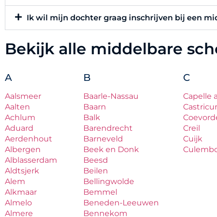
Ik wil mijn dochter graag inschrijven bij een m
Bekijk alle middelbare sc
A
B
C
Aalsmeer
Baarle-Nassau
Capelle 
Aalten
Baarn
Castric
Achlum
Balk
Coevord
Aduard
Barendrecht
Creil
Aerdenhout
Barneveld
Cuijk
Albergen
Beek en Donk
Culemb
Alblasserdam
Beesd
Aldtsjerk
Beilen
Alem
Bellingwolde
Alkmaar
Bemmel
Almelo
Beneden-Leeuwen
Almere
Bennekom