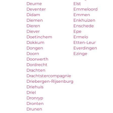
Deurne
Elst
Deventer
Emmeloord
Didam
Emmen
Diemen
Enkhuizen
Dieren
Enschede
Diever
Epe
Doetinchem
Ermelo
Dokkum
Etten-Leur
Dongen
Everdingen
Doorn
Ezinge
Doorwerth
Dordrecht
Drachten
Drachtstercompagnie
Driebergen-Rijsenburg
Driehuis
Driel
Dronryp
Dronten
Drunen