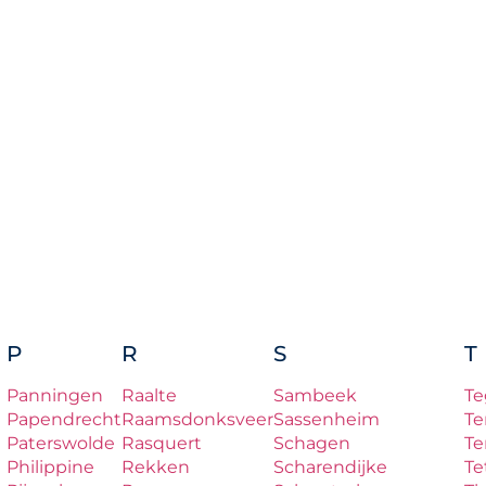
P
R
S
T
Panningen
Raalte
Sambeek
Te
Papendrecht
Raamsdonksveer
Sassenheim
Te
Paterswolde
Rasquert
Schagen
Te
Philippine
Rekken
Scharendijke
Te