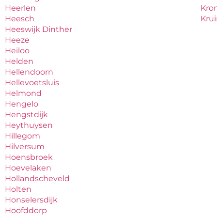
Heerlen
Kro
Heesch
Kru
Heeswijk Dinther
Heeze
Heiloo
Helden
Hellendoorn
Hellevoetsluis
Helmond
Hengelo
Hengstdijk
Heythuysen
Hillegom
Hilversum
Hoensbroek
Hoevelaken
Hollandscheveld
Holten
Honselersdijk
Hoofddorp