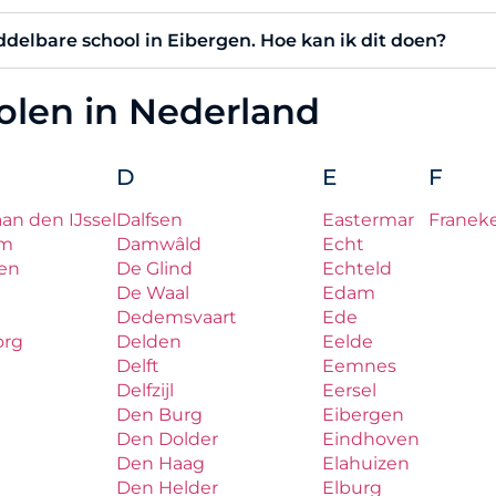
iddelbare school in Eibergen. Hoe kan ik dit doen?
holen in Nederland
D
E
F
aan den IJssel
Dalfsen
Eastermar
Franek
um
Damwâld
Echt
en
De Glind
Echteld
De Waal
Edam
Dedemsvaart
Ede
org
Delden
Eelde
Delft
Eemnes
Delfzijl
Eersel
Den Burg
Eibergen
Den Dolder
Eindhoven
Den Haag
Elahuizen
Den Helder
Elburg