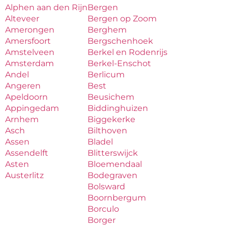
Alphen aan den Rijn
Bergen
Alteveer
Bergen op Zoom
Amerongen
Berghem
Amersfoort
Bergschenhoek
Amstelveen
Berkel en Rodenrijs
Amsterdam
Berkel-Enschot
Andel
Berlicum
Angeren
Best
Apeldoorn
Beusichem
Appingedam
Biddinghuizen
Arnhem
Biggekerke
Asch
Bilthoven
Assen
Bladel
Assendelft
Blitterswijck
Asten
Bloemendaal
Austerlitz
Bodegraven
Bolsward
Boornbergum
Borculo
Borger